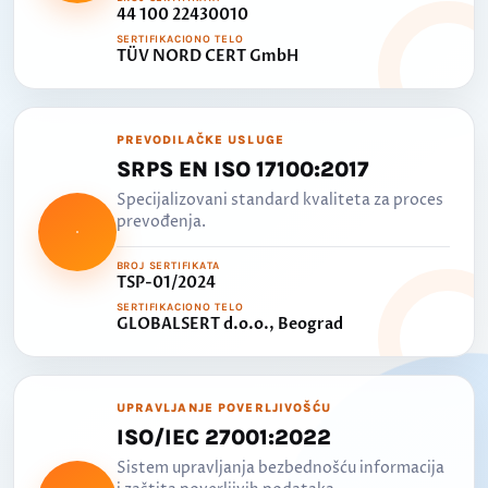
44 100 22430010
SERTIFIKACIONO TELO
TÜV NORD CERT GmbH
PREVODILAČKE USLUGE
SRPS EN ISO 17100:2017
Specijalizovani standard kvaliteta za proces
prevođenja.
BROJ SERTIFIKATA
TSP-01/2024
SERTIFIKACIONO TELO
GLOBALSERT d.o.o., Beograd
UPRAVLJANJE POVERLJIVOŠĆU
ISO/IEC 27001:2022
Sistem upravljanja bezbednošću informacija