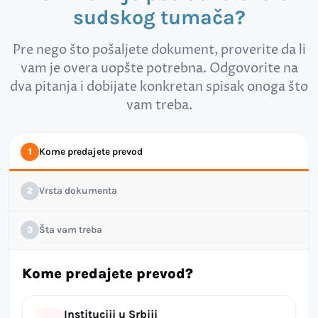
sudskog tumača?
Pre nego što pošaljete dokument, proverite da li
vam je overa uopšte potrebna. Odgovorite na
dva pitanja i dobijate konkretan spisak onoga što
vam treba.
Kome predajete prevod
1
Vrsta dokumenta
2
Šta vam treba
3
Kome predajete prevod?
Instituciji u Srbiji