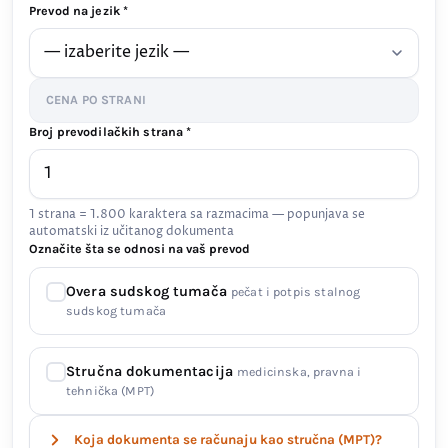
Prevod na jezik *
CENA PO STRANI
Broj prevodilačkih strana *
1 strana = 1.800 karaktera sa razmacima — popunjava se
automatski iz učitanog dokumenta
Označite šta se odnosi na vaš prevod
Overa sudskog tumača
pečat i potpis stalnog
sudskog tumača
Stručna dokumentacija
medicinska, pravna i
tehnička (MPT)
Koja dokumenta se računaju kao stručna (MPT)?