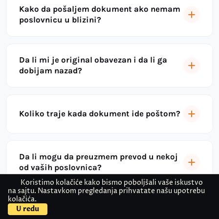
Kako da pošaljem dokument ako nemam
poslovnicu u blizini?
Da li mi je original obavezan i da li ga
dobijam nazad?
Koliko traje kada dokument ide poštom?
Da li mogu da preuzmem prevod u nekoj
od vaših poslovnica?
Koristimo kolačiće kako bismo poboljšali vaše iskustvo
na sajtu. Nastavkom pregledanja prihvatate našu upotrebu
kolačića.
Kontaktirajte nas
Pošaljite dokument
U redu
Za koje jezike radite prevod sa overom?