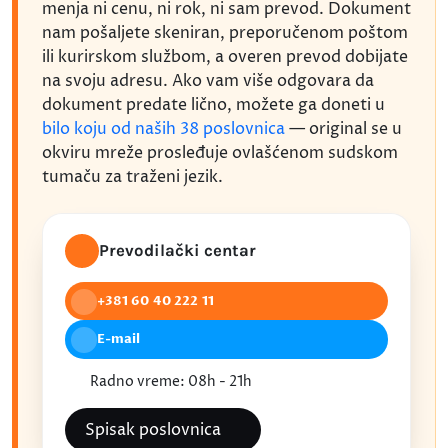
menja ni cenu, ni rok, ni sam prevod. Dokument
nam pošaljete skeniran, preporučenom poštom
ili kurirskom službom, a overen prevod dobijate
na svoju adresu. Ako vam više odgovara da
dokument predate lično, možete ga doneti u
bilo koju od naših 38 poslovnica
— original se u
okviru mreže prosleđuje ovlašćenom sudskom
tumaču za traženi jezik.
Prevodilački centar
+381 60 40 222 11
E-mail
Radno vreme: 08h - 21h
Spisak poslovnica