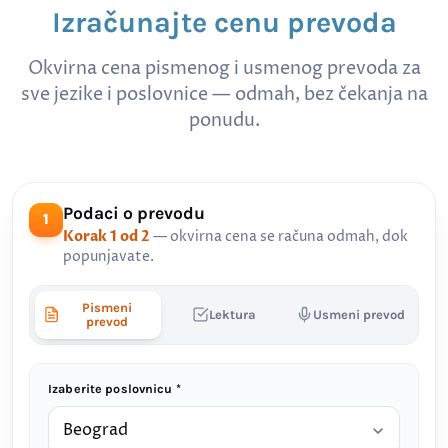
Izračunajte cenu prevoda
Okvirna cena pismenog i usmenog prevoda za
sve jezike i poslovnice — odmah, bez čekanja na
ponudu.
Podaci o prevodu
1
Korak 1 od 2
— okvirna cena se računa odmah, dok
popunjavate.
Pismeni
Lektura
Usmeni prevod
prevod
Izaberite poslovnicu *