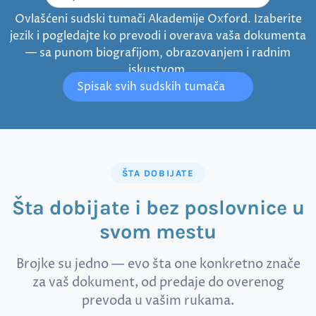
Ovlašćeni sudski tumači Akademije Oxford. Izaberite
jezik i pogledajte ko prevodi i overava vaša dokumenta
— sa punom biografijom, obrazovanjem i radnim
iskustvom.
Spisak svih sudskih tumača
ŠTA DOBIJATE
Šta dobijate i bez poslovnice u
svom mestu
Brojke su jedno — evo šta one konkretno znače
za vaš dokument, od predaje do overenog
prevoda u vašim rukama.