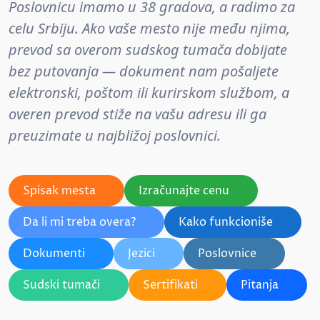
Poslovnicu imamo u 38 gradova, a radimo za
celu Srbiju. Ako vaše mesto nije među njima,
prevod sa overom sudskog tumača dobijate
bez putovanja — dokument nam pošaljete
elektronski, poštom ili kurirskom službom, a
overen prevod stiže na vašu adresu ili ga
preuzimate u najbližoj poslovnici.
Spisak mesta
Izračunajte cenu
Da li mi treba overa?
Kako funkcioniše
Dokumenti
Jezici
Poslovnice
Sudski tumači
Sertifikati
Pitanja