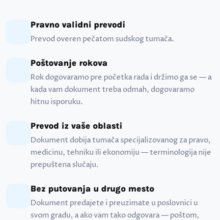
Pravno validni prevodi
Prevod overen pečatom sudskog tumača.
Poštovanje rokova
Rok dogovaramo pre početka rada i držimo ga se — a
kada vam dokument treba odmah, dogovaramo
hitnu isporuku.
Prevod iz vaše oblasti
Dokument dobija tumača specijalizovanog za pravo,
medicinu, tehniku ili ekonomiju — terminologija nije
prepuštena slučaju.
Bez putovanja u drugo mesto
Dokument predajete i preuzimate u poslovnici u
svom gradu, a ako vam tako odgovara — poštom,