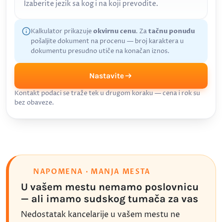
Izaberite jezik sa kog i na koji prevodite.
Kalkulator prikazuje
okvirnu cenu
. Za
tačnu ponudu
pošaljite dokument na procenu — broj karaktera u
dokumentu presudno utiče na konačan iznos.
Nastavite
Kontakt podaci se traže tek u drugom koraku — cena i rok su
bez obaveze.
NAPOMENA · MANJA MESTA
U vašem mestu nemamo poslovnicu
— ali imamo sudskog tumača za vas
Nedostatak kancelarije u vašem mestu ne