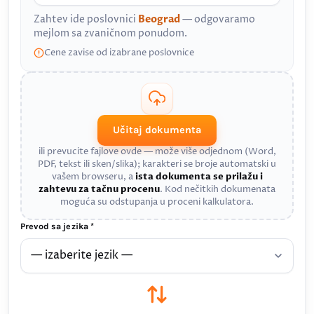
Zahtev ide poslovnici
Beograd
— odgovaramo
mejlom sa zvaničnom ponudom.
Cene zavise od izabrane poslovnice
Učitaj dokumenta
ili prevucite fajlove ovde — može više odjednom (Word,
PDF, tekst ili sken/slika); karakteri se broje automatski u
vašem browseru, a
ista dokumenta se prilažu i
zahtevu za tačnu procenu
. Kod nečitkih dokumenata
moguća su odstupanja u proceni kalkulatora.
Prevod sa jezika *