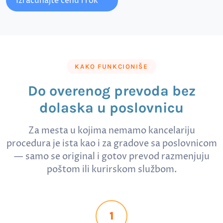
Izračunajte cenu i rok
KAKO FUNKCIONIŠE
Do overenog prevoda bez
dolaska u poslovnicu
Za mesta u kojima nemamo kancelariju
procedura je ista kao i za gradove sa poslovnicom
— samo se original i gotov prevod razmenjuju
poštom ili kurirskom službom.
1