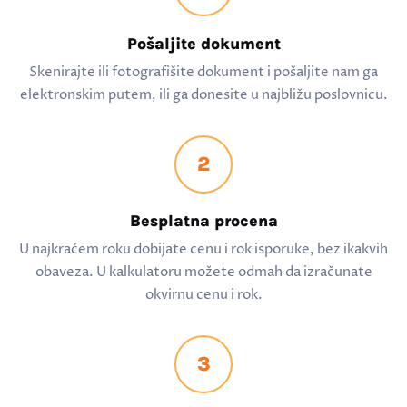
Pošaljite dokument
Skenirajte ili fotografišite dokument i pošaljite nam ga
elektronskim putem, ili ga donesite u najbližu poslovnicu.
2
Besplatna procena
U najkraćem roku dobijate cenu i rok isporuke, bez ikakvih
obaveza. U kalkulatoru možete odmah da izračunate
okvirnu cenu i rok.
3