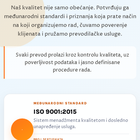
Naš kvalitet nije samo obećanje. Potvrđuju ga
međunarodni standardi i priznanja koja prate način
na koji organizujemo rad, čuvamo poverenje
klijenata i pružamo prevodilačke usluge.
Svaki prevod prolazi kroz kontrolu kvaliteta, uz
poverljivost podataka i jasno definisane
procedure rada.
MEĐUNARODNI STANDARD
ISO 9001:2015
Sistem menadžmenta kvalitetom i dosledno
unapređenje usluga.
BROJ SERTIFIKATA