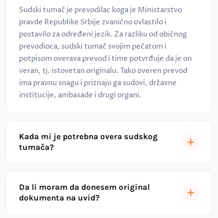
Sudski tumač je prevodilac koga je Ministarstvo
pravde Republike Srbije zvanično ovlastilo i
postavilo za određeni jezik. Za razliku od običnog
prevodioca, sudski tumač svojim pečatom i
potpisom overava prevod i time potvrđuje da je on
veran, tj. istovetan originalu. Tako overen prevod
ima pravnu snagu i priznaju ga sudovi, državne
institucije, ambasade i drugi organi.
Kada mi je potrebna overa sudskog
tumača?
Da li moram da donesem original
dokumenta na uvid?