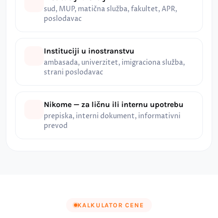
sud, MUP, matična služba, fakultet, APR,
poslodavac
Instituciji u inostranstvu
ambasada, univerzitet, imigraciona služba,
strani poslodavac
Nikome — za ličnu ili internu upotrebu
prepiska, interni dokument, informativni
prevod
KALKULATOR CENE