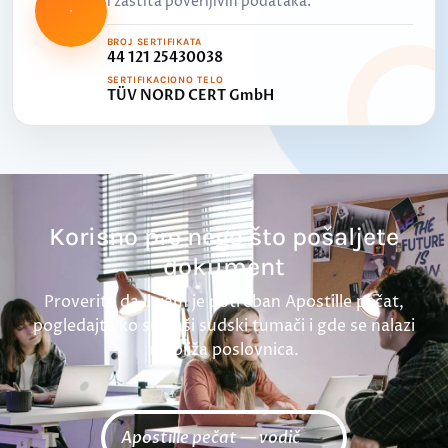
i zaštita poverljivih podataka.
BROJ SERTIFIKATA
44 121 25430038
SERTIFIKACIONO TELO
TÜV NORD CERT GmbH
Korisno pre nego što pošaljete
dokument
Proverite da li vam je potreban Apostille pečat,
pogledajte ko su naši sudski tumači i gde se nalazi
najbliža poslovnica.
Apostille pečat — vodič