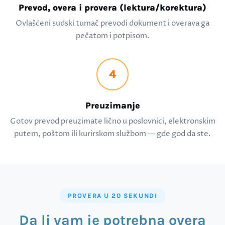
Prevod, overa i provera (lektura/korektura)
Ovlašćeni sudski tumač prevodi dokument i overava ga
pečatom i potpisom.
4
Preuzimanje
Gotov prevod preuzimate lično u poslovnici, elektronskim
putem, poštom ili kurirskom službom — gde god da ste.
PROVERA U 20 SEKUNDI
Da li vam je potrebna overa