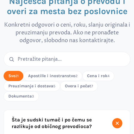
Najčešća pitanja o prevodu i
overi za mesta bez poslovnice
Konkretni odgovori o ceni, roku, slanju originala i
preuzimanju prevoda. Ako ne pronađete
odgovor, slobodno nas kontaktirajte.
Pretraga čestih pitanja
Sve
Apostille i inostranstvo
Cena i rok
21
2
4
Preuzimanje i dostava
Overa i pečat
5
7
Dokumenta
3
Šta je sudski tumač i po čemu se
razlikuje od običnog prevodioca?