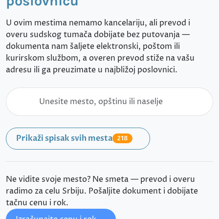
poslovnicu
U ovim mestima nemamo kancelariju, ali prevod i
overu sudskog tumača dobijate bez putovanja —
dokumenta nam šaljete elektronski, poštom ili
kurirskom službom, a overen prevod stiže na vašu
adresu ili ga preuzimate u najbližoj poslovnici.
Prikaži spisak svih mesta
218
Ne vidite svoje mesto? Ne smeta — prevod i overu
radimo za celu Srbiju. Pošaljite dokument i dobijate
tačnu cenu i rok.