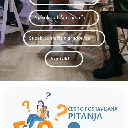
Spisak sudskih tumača
Sudski tumači po gradovima
Kontakt
ČESTO POSTAVLJANA
PITANJA