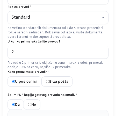
Rok za prevod *
Za većinu standardnih dokumenata od 1 do 5 strana procenjeni
rok je naredni radni dan. Rok zavisi od jezika, vrste dokumenta,
overe i trenutne dostupnosti prevodioca.
U koliko primeraka želite prevod?
Prevod u 2 primerka je uključen u cenu — svaki sledeći primerak
dodaje 10% na cenu, najviše 12 primeraka.
Kako preuzimate prevod? *
U poslovnici
Brza pošta
Želim PDF kopiju gotovog prevoda na email. *
Da
Ne