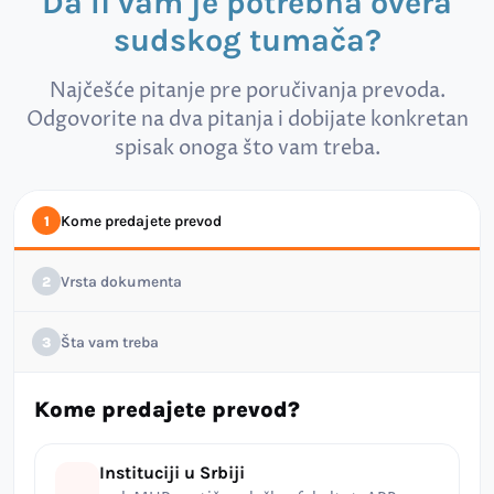
Da li vam je potrebna overa
sudskog tumača?
Najčešće pitanje pre poručivanja prevoda.
Odgovorite na dva pitanja i dobijate konkretan
spisak onoga što vam treba.
Kome predajete prevod
1
Vrsta dokumenta
2
Šta vam treba
3
Kome predajete prevod?
Instituciji u Srbiji