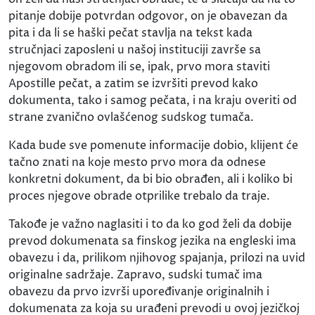
pitanje dobije potvrdan odgovor, on je obavezan da
pita i da li se haški pečat stavlja na tekst kada
stručnjaci zaposleni u našoj instituciji završe sa
njegovom obradom ili se, ipak, prvo mora staviti
Apostille pečat, a zatim se izvršiti prevod kako
dokumenta, tako i samog pečata, i na kraju overiti od
strane zvanično ovlašćenog sudskog tumača.
Kada bude sve pomenute informacije dobio, klijent će
tačno znati na koje mesto prvo mora da odnese
konkretni dokument, da bi bio obrađen, ali i koliko bi
proces njegove obrade otprilike trebalo da traje.
Takođe je važno naglasiti i to da ko god želi da dobije
prevod dokumenata sa finskog jezika na engleski ima
obavezu i da, prilikom njihovog spajanja, prilozi na uvid
originalne sadržaje. Zapravo, sudski tumač ima
obavezu da prvo izvrši upoređivanje originalnih i
dokumenata za koja su urađeni prevodi u ovoj jezičkoj