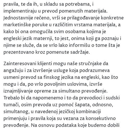
pravila, te da ih, u skladu sa potrebama, i
implementiraju u prevod pomenutih materijala.
Jednostavnije rečeno, vrši se prilagođavanje konkretne
marketinške poruke u različitim vrstama materijala, a
kako bi ona omogućila svim osobama kojima je
engleski jezik maternji, to jest, onima koji ga poznaju i
njime se služe, da se vrlo lako informišu o tome šta je
prezentovano kroz pomenute sadržaje.
Zainteresovani klijenti mogu naše stručnjake da
angažuju i za izvršenje usluge koja podrazumeva
usmeni prevod sa finskog jezika na engleski, kao što
mogu i da, po vrlo povoljnim uslovima, izvrše
iznajmljivanje opreme za simultano prevođenje.
Trebalo bi da napomenemo i to da prevodioci i sudski
tumači, osim prevoda uz pomoć šapata, odnosno,
simultanog, u navedenoj jezičkoj kombinaciji
primenjuju i pravila koja su vezana za konsekutivno
prevođenje. Na osnovu podataka koje budemo dobili