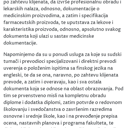
po zahtevu klijenata, da izvrše profesionalnu obradu i
lekarskih nalaza, odnosno, dokumentacije o
medicinskim proizvodima, a zatim i specifikacija
farmaceutskih proizvoda, te uputstava za lekove i
karakteristika proizvoda, odnosno, apsolutno svakog
dokumenta koji ulazi u sastav medicinske
dokumentacije.
Napominjemo da su u ponudi usluga za koje su sudski
tumači i prevodioci specijalizovani i direktni prevodi
uverenja o položenim ispitima sa finskog jezika na
engleski, te da se ona, naravno, po zahtevu klijenata
prevode, a zatim i overavaju, kao i sva ostala
dokumenta koja se odnose na oblast obrazovanja. Pod
tim se prvenstveno misli na kompletnu obradu
diplome i dodatka diplomi, zatim potvrde o redovnom
školovanju i svedočanstva o završenim razredima
osnovne i srednje škole, kao i na prevođenje prepisa
ocena, nastavnih planova i programa fakulteta, te