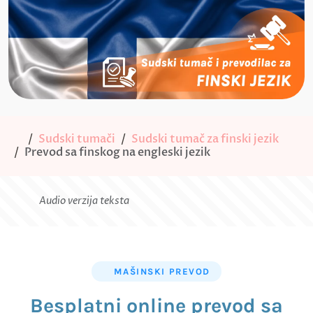
Sudski tumači
Sudski tumač za finski jezik
Prevod sa finskog na engleski jezik
Audio verzija teksta
MAŠINSKI PREVOD
Besplatni online prevod sa