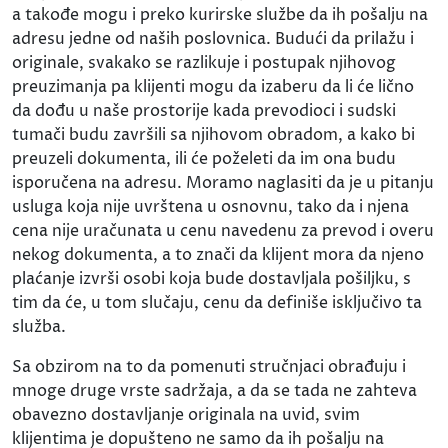
a takođe mogu i preko kurirske službe da ih pošalju na
adresu jedne od naših poslovnica. Budući da prilažu i
originale, svakako se razlikuje i postupak njihovog
preuzimanja pa klijenti mogu da izaberu da li će lično
da dođu u naše prostorije kada prevodioci i sudski
tumači budu završili sa njihovom obradom, a kako bi
preuzeli dokumenta, ili će poželeti da im ona budu
isporučena na adresu. Moramo naglasiti da je u pitanju
usluga koja nije uvrštena u osnovnu, tako da i njena
cena nije uračunata u cenu navedenu za prevod i overu
nekog dokumenta, a to znači da klijent mora da njeno
plaćanje izvrši osobi koja bude dostavljala pošiljku, s
tim da će, u tom slučaju, cenu da definiše isključivo ta
služba.
Sa obzirom na to da pomenuti stručnjaci obrađuju i
mnoge druge vrste sadržaja, a da se tada ne zahteva
obavezno dostavljanje originala na uvid, svim
klijentima je dopušteno ne samo da ih pošalju na