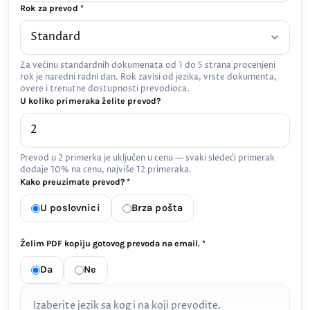
Rok za prevod *
Za većinu standardnih dokumenata od 1 do 5 strana procenjeni
rok je naredni radni dan. Rok zavisi od jezika, vrste dokumenta,
overe i trenutne dostupnosti prevodioca.
U koliko primeraka želite prevod?
Prevod u 2 primerka je uključen u cenu — svaki sledeći primerak
dodaje 10% na cenu, najviše 12 primeraka.
Kako preuzimate prevod? *
U poslovnici
Brza pošta
Želim PDF kopiju gotovog prevoda na email. *
Da
Ne
Izaberite jezik sa kog i na koji prevodite.