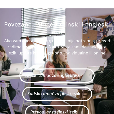
Povezane usluge za finski i engleski
jezik
Ako vam overa sudskog tumača nije potrebna, prevod
radimo i bez pečata. A ako želite sami da savladate
jezik, upišite kurs — grupno, individualno ili online.
Sudski tumač za engleski jezik
Sudski tumač za finski jezik
Prevodilac za finski jezik