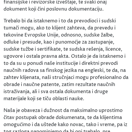
finansijske i revizorske izveštaje, te svaki onaj
dokument koji čini poslovnu dokumentaciju.
Trebalo bi da istaknemo i to da prevodioci i sudski
tumači mogu, ako to klijent zahteva, da prevedu i
tekovine Evropske Unije, odnosno, sudske žalbe,
odluke i presude, kao i punomoćje za zastupanje,
sudske tužbe i sertifikate, te sudska rešenja, licence,
ugovore i ostala pravna akta. Ostalo je da istaknemo i
to da su u ponudi naše institucije i direktni prevodi
naučnih radova sa finskog jezika na engleski, te da, na
zahtev klijenata, naši stručnjaci mogu profesionalno da
obrade i naučne patente, zatim rezultate naučnih
istraživanja, ali i sva ostala dokumenta i druge
materijale koji se tiču oblasti nauke.
Naša je obaveza i dužnost da maksimalno uprostimo
čitav postupak obrade dokumenata, te da klijentima
omogućimo i da uštede kako novac, tako i vreme, pa iz
tog razloga napominjemo da bi oni trebalo, pre