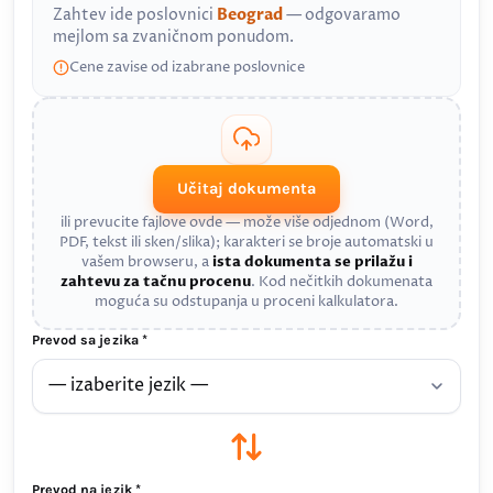
Zahtev ide poslovnici
Beograd
— odgovaramo
mejlom sa zvaničnom ponudom.
Cene zavise od izabrane poslovnice
Učitaj dokumenta
ili prevucite fajlove ovde — može više odjednom (Word,
PDF, tekst ili sken/slika); karakteri se broje automatski u
vašem browseru, a
ista dokumenta se prilažu i
zahtevu za tačnu procenu
. Kod nečitkih dokumenata
moguća su odstupanja u proceni kalkulatora.
Prevod sa jezika *
Prevod na jezik *