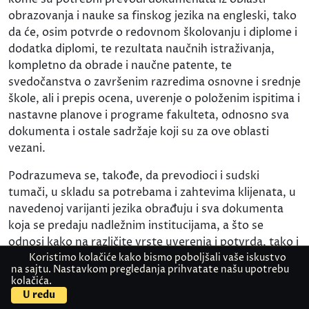
obrazovanja i nauke sa finskog jezika na engleski, tako
da će, osim potvrde o redovnom školovanju i diplome i
dodatka diplomi, te rezultata naučnih istraživanja,
kompletno da obrade i naučne patente, te
svedočanstva o završenim razredima osnovne i srednje
škole, ali i prepis ocena, uverenje o položenim ispitima i
nastavne planove i programe fakulteta, odnosno sva
dokumenta i ostale sadržaje koji su za ove oblasti
vezani.
Podrazumeva se, takođe, da prevodioci i sudski
tumači, u skladu sa potrebama i zahtevima klijenata, u
navedenoj varijanti jezika obrađuju i sva dokumenta
koja se predaju nadležnim institucijama, a što se
odnosi kako na različite vrste uverenja i potvrda, tako i
Koristimo kolačiće kako bismo poboljšali vaše iskustvo
na sve tipove izjava i saglasnosti (potvrda o visini
na sajtu. Nastavkom pregledanja prihvatate našu upotrebu
primanja, saglasnost za zastupanje, potvrda o
kolačića.
Kontaktirajte nas
Pošaljite dokument
slobodnom bračnom stanju, uverenje o nekažnjavanju,
U redu
potvrda o stalnom zaposlenju, uverenje o