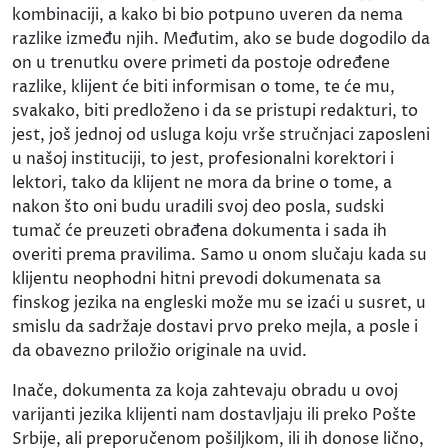
kombinaciji, a kako bi bio potpuno uveren da nema
razlike između njih. Međutim, ako se bude dogodilo da
on u trenutku overe primeti da postoje određene
razlike, klijent će biti informisan o tome, te će mu,
svakako, biti predloženo i da se pristupi redakturi, to
jest, još jednoj od usluga koju vrše stručnjaci zaposleni
u našoj instituciji, to jest, profesionalni korektori i
lektori, tako da klijent ne mora da brine o tome, a
nakon što oni budu uradili svoj deo posla, sudski
tumač će preuzeti obrađena dokumenta i sada ih
overiti prema pravilima. Samo u onom slučaju kada su
klijentu neophodni hitni prevodi dokumenata sa
finskog jezika na engleski može mu se izaći u susret, u
smislu da sadržaje dostavi prvo preko mejla, a posle i
da obavezno priložio originale na uvid.
Inače, dokumenta za koja zahtevaju obradu u ovoj
varijanti jezika klijenti nam dostavljaju ili preko Pošte
Srbije, ali preporučenom pošiljkom, ili ih donose lično,