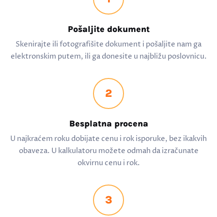
Pošaljite dokument
Skenirajte ili fotografišite dokument i pošaljite nam ga
elektronskim putem, ili ga donesite u najbližu poslovnicu.
2
Besplatna procena
U najkraćem roku dobijate cenu i rok isporuke, bez ikakvih
obaveza. U kalkulatoru možete odmah da izračunate
okvirnu cenu i rok.
3