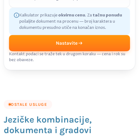
Kalkulator prikazuje
okvirnu cenu
. Za
tačnu ponudu
pošaljite dokument na procenu — broj karaktera u
dokumentu presudno utiče na konačan iznos.
Nastavite
Kontakt podaci se traže tek u drugom koraku — cena i rok su
bez obaveze.
OSTALE USLUGE
Jezičke kombinacije,
dokumenta i gradovi