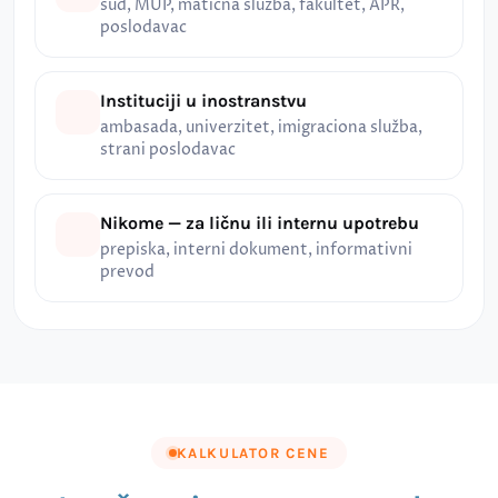
sud, MUP, matična služba, fakultet, APR,
poslodavac
Instituciji u inostranstvu
ambasada, univerzitet, imigraciona služba,
strani poslodavac
Nikome — za ličnu ili internu upotrebu
prepiska, interni dokument, informativni
prevod
KALKULATOR CENE