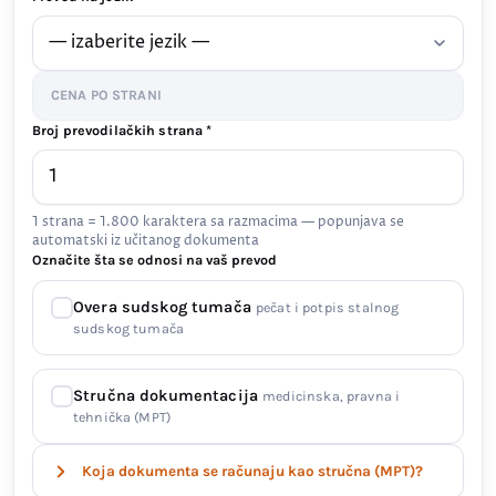
CENA PO STRANI
Broj prevodilačkih strana *
1 strana = 1.800 karaktera sa razmacima — popunjava se
automatski iz učitanog dokumenta
Označite šta se odnosi na vaš prevod
Overa sudskog tumača
pečat i potpis stalnog
sudskog tumača
Stručna dokumentacija
medicinska, pravna i
tehnička (MPT)
Koja dokumenta se računaju kao stručna (MPT)?