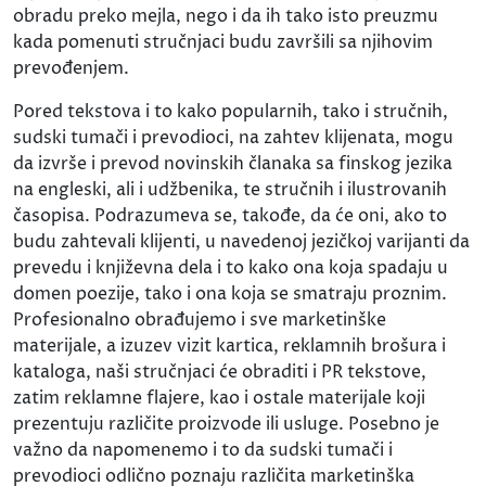
obradu preko mejla, nego i da ih tako isto preuzmu
kada pomenuti stručnjaci budu završili sa njihovim
prevođenjem.
Pored tekstova i to kako popularnih, tako i stručnih,
sudski tumači i prevodioci, na zahtev klijenata, mogu
da izvrše i prevod novinskih članaka sa finskog jezika
na engleski, ali i udžbenika, te stručnih i ilustrovanih
časopisa. Podrazumeva se, takođe, da će oni, ako to
budu zahtevali klijenti, u navedenoj jezičkoj varijanti da
prevedu i književna dela i to kako ona koja spadaju u
domen poezije, tako i ona koja se smatraju proznim.
Profesionalno obrađujemo i sve marketinške
materijale, a izuzev vizit kartica, reklamnih brošura i
kataloga, naši stručnjaci će obraditi i PR tekstove,
zatim reklamne flajere, kao i ostale materijale koji
prezentuju različite proizvode ili usluge. Posebno je
važno da napomenemo i to da sudski tumači i
prevodioci odlično poznaju različita marketinška