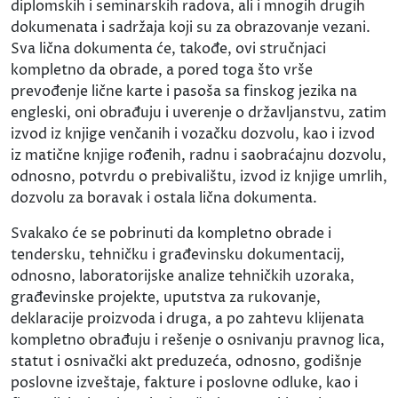
diplomskih i seminarskih radova, ali i mnogih drugih
dokumenata i sadržaja koji su za obrazovanje vezani.
Sva lična dokumenta će, takođe, ovi stručnjaci
kompletno da obrade, a pored toga što vrše
prevođenje lične karte i pasoša sa finskog jezika na
engleski, oni obrađuju i uverenje o državljanstvu, zatim
izvod iz knjige venčanih i vozačku dozvolu, kao i izvod
iz matične knjige rođenih, radnu i saobraćajnu dozvolu,
odnosno, potvrdu o prebivalištu, izvod iz knjige umrlih,
dozvolu za boravak i ostala lična dokumenta.
Svakako će se pobrinuti da kompletno obrade i
tendersku, tehničku i građevinsku dokumentacij,
odnosno, laboratorijske analize tehničkih uzoraka,
građevinske projekte, uputstva za rukovanje,
deklaracije proizvoda i druga, a po zahtevu klijenata
kompletno obrađuju i rešenje o osnivanju pravnog lica,
statut i osnivački akt preduzeća, odnosno, godišnje
poslovne izveštaje, fakture i poslovne odluke, kao i