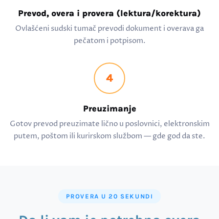
Prevod, overa i provera (lektura/korektura)
Ovlašćeni sudski tumač prevodi dokument i overava ga
pečatom i potpisom.
4
Preuzimanje
Gotov prevod preuzimate lično u poslovnici, elektronskim
putem, poštom ili kurirskom službom — gde god da ste.
PROVERA U 20 SEKUNDI