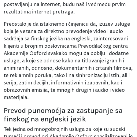
postavljanju na internet, budu našli već među prvim
rezultatima internet pretraga.
Preostalo je da istaknemo i činjenicu da, izuzev usluge
koja je vezana za direktno prevođenje video i audio
sadržaja sa finskog jezika na engleski, zainteresovani
klijenti u brojnim poslovnicama Prevodilačkog centra
Akademije Oxford svakako mogu da dobiju i dodatne
usluge, a koje se odnose kako na titlovanje igranih i
animiranih, odnosno, dokumentarnih i crtanih filmova,
te reklamnih poruka, tako i na sinhronizaciju istih, ali i
serija, zatim dečijih, informativnih i zabavnih, kao i
obrazovnih emisija, te mnogih drugih i audio i video
materijala.
Prevod punomoćja za zastupanje sa
finskog na engleski jezik
Tek jedna od mnogobrojnih usluga za koje su sudski
tumači i prevodioci Akademije Oxford specijalizovani je