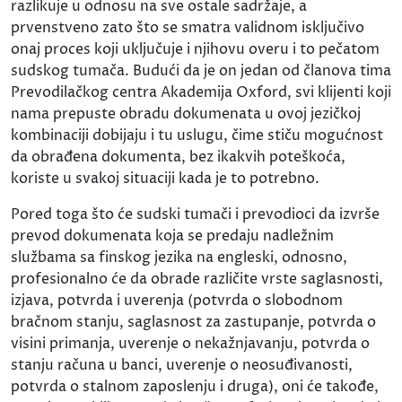
razlikuje u odnosu na sve ostale sadržaje, a
prvenstveno zato što se smatra validnom isključivo
onaj proces koji uključuje i njihovu overu i to pečatom
sudskog tumača. Budući da je on jedan od članova tima
Prevodilačkog centra Akademija Oxford, svi klijenti koji
nama prepuste obradu dokumenata u ovoj jezičkoj
kombinaciji dobijaju i tu uslugu, čime stiču mogućnost
da obrađena dokumenta, bez ikakvih poteškoća,
koriste u svakoj situaciji kada je to potrebno.
Pored toga što će sudski tumači i prevodioci da izvrše
prevod dokumenata koja se predaju nadležnim
službama sa finskog jezika na engleski, odnosno,
profesionalno će da obrade različite vrste saglasnosti,
izjava, potvrda i uverenja (potvrda o slobodnom
bračnom stanju, saglasnost za zastupanje, potvrda o
visini primanja, uverenje o nekažnjavanju, potvrda o
stanju računa u banci, uverenje o neosuđivanosti,
potvrda o stalnom zaposlenju i druga), oni će takođe,