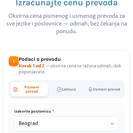
Izračunajte cenu prevoda
Okvirna cena pismenog i usmenog prevoda za
sve jezike i poslovnice — odmah, bez čekanja na
ponudu.
Podaci o prevodu
1
Korak 1 od 2
— okvirna cena se računa odmah, dok
popunjavate.
Pismeni
Lektura
Usmeni prevod
prevod
Izaberite poslovnicu *