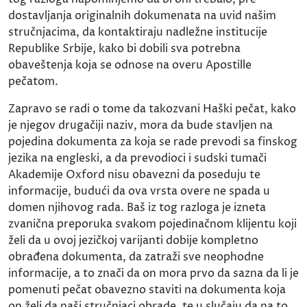
dostavljanja originalnih dokumenata na uvid našim
stručnjacima, da kontaktiraju nadležne institucije
Republike Srbije, kako bi dobili sva potrebna
obaveštenja koja se odnose na overu Apostille
pečatom.
Zapravo se radi o tome da takozvani Haški pečat, kako
je njegov drugačiji naziv, mora da bude stavljen na
pojedina dokumenta za koja se rade prevodi sa finskog
jezika na engleski, a da prevodioci i sudski tumači
Akademije Oxford nisu obavezni da poseduju te
informacije, budući da ova vrsta overe ne spada u
domen njihovog rada. Baš iz tog razloga je izneta
zvanična preporuka svakom pojedinačnom klijentu koji
želi da u ovoj jezičkoj varijanti dobije kompletno
obrađena dokumenta, da zatraži sve neophodne
informacije, a to znači da on mora prvo da sazna da li je
pomenuti pečat obavezno staviti na dokumenta koja
on želi da naši stručnjaci obrade, te u slučaju da na to