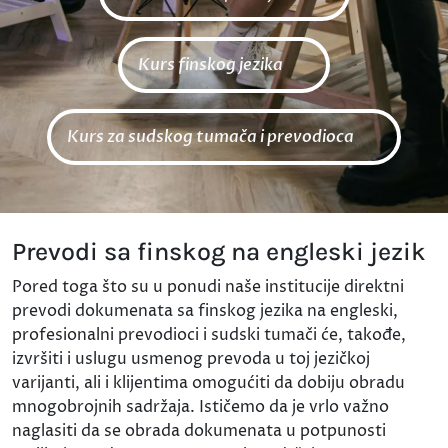
Kurs finskog jezika
Kurs za sudskog tumača i prevodioca
Prevodi sa finskog na engleski jezik
Pored toga što su u ponudi naše institucije direktni
prevodi dokumenata sa finskog jezika na engleski,
profesionalni prevodioci i sudski tumači će, takođe,
izvršiti i uslugu usmenog prevoda u toj jezičkoj
varijanti, ali i klijentima omogućiti da dobiju obradu
mnogobrojnih sadržaja. Ističemo da je vrlo važno
naglasiti da se obrada dokumenata u potpunosti