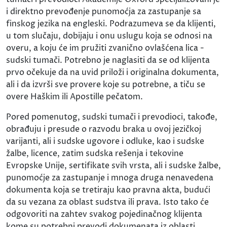
i direktno prevođenje punomoćja za zastupanje sa
finskog jezika na engleski. Podrazumeva se da klijenti,
u tom slučaju, dobijaju i onu uslugu koja se odnosi na
overu, a koju će im pružiti zvanično ovlašćena lica -
sudski tumači. Potrebno je naglasiti da se od klijenta
prvo očekuje da na uvid priloži i originalna dokumenta,
ali i da izvrši sve provere koje su potrebne, a tiču se
overe Haškim ili Apostille pečatom.
Pored pomenutog, sudski tumači i prevodioci, takođe,
obrađuju i presude o razvodu braka u ovoj jezičkoj
varijanti, ali i sudske ugovore i odluke, kao i sudske
žalbe, licence, zatim sudska rešenja i tekovine
Evropske Unije, sertifikate svih vrsta, ali i sudske žalbe,
punomoćje za zastupanje i mnoga druga nenavedena
dokumenta koja se tretiraju kao pravna akta, budući
da su vezana za oblast sudstva ili prava. Isto tako će
odgovoriti na zahtev svakog pojedinačnog klijenta
kome su potrebni prevodi dokumenata iz oblasti