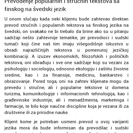
Prevođenje popularnih i stručnih tekstova sa
finskog na švedski jezik
U onom slučaju kada neki klijentu bude zahtevao direktan
prevod stručnih i popularnih tekstova sa finskog jezika na
švedski, on svakako ne bi trebalo da brine ako su u pitanju
sadržaji nešto zahtevnije tematike, jer prevodioci i sudski
tumači koji čine naš tim imaju višegodišnje iskustvo u
obradi najrazličitijih tekstova u pomenutoj jezičkoj
kombinaciji. A izuzev ekonomskih, filozofskih i političkih
tekstova, oni obrađuju i sve one sadržaje koji su vezani za
psihologiju i sociologiju, odnosno ekologiju i zaštitu životne
sredine, kao i za finansije, medicinu, bankarstvo i
obrazovanje. Pored toga, oni na zahtev klijenata mogu da
prevedu i stručne, ali i popularne tekstove iz domena
turizma, komunikologije i informacionih tehnologija, kao i
građevinske industrije, ali i menadžmenta, marketinga i
farmacije, te bilo koje naučne discipline koja je vezana ili za
društvene ili za prirodne nauke.
Klijent kome je potreban usmeni prevod u ovoj varijanti
jezika mora da bude informisan da prevodilac i sudski