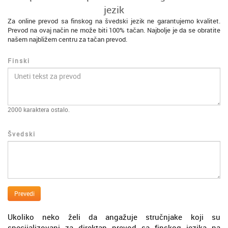
jezik
Za online prevod sa finskog na švedski jezik ne garantujemo kvalitet.
Prevod na ovaj način ne može biti 100% tačan. Najbolje je da se obratite
našem najbližem centru za tačan prevod.
Finski
2000
karaktera ostalo.
Švedski
Prevedi
Ukoliko neko želi da angažuje stručnjake koji su
specijalizovani za direktan prevod sa finskog jezika na