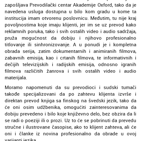
zapošljava Prevodilački centar Akademije Oxford, tako da je
navedena usluga dostupna u bilo kom gradu u kome ta
institucija imam otvorenu poslovnicu. Međutim, tu nije kraj
povoljnostima koje imaju klijenti, jer im se uz prevod kako
reklamnih poruka, tako i svih ostalih video i audio sadržaja,
pruža mogućnost da dobiju i njihovo profesionalno
titlovanje ili sinhronizovanje. A u ponudi je i kompletna
obrada serija, zatim dokumentarnih i animiranih filmova,
zabavnih emisija, kao i crtanih filmova, te informativnih i
dečijih televizijskih i radijskih emisija, odnosno igranih
filmova različitih žanrova i svih ostalih video i audio
materijala.
Moramo napomenuti da su prevodioci i sudski tumači
takođe specijalizovani da po zahtevu klijenta izvrše i
direktan prevod knjiga sa finskog na švedski jezik, tako da
će oni osim udžbenika, omogućiti zainteresovanima da
dobiju prevedeno i bilo koje književno delo, bez obzira da li
se radi o poeziji ili o prozi. Uz to će se pobrinuti da prevedu
stručne i ilustrovane časopise, ako to klijent zahteva, ali će
oni i članke iz novina profesionalno da obrade u ovoj
varijanti jezika.