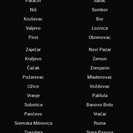
Paraćin
Šabac
srednju školu preko akademije Oxford,
Mogu samo da Vam poželim sve najbolje i
Niš
Sombor
Hvala Vam Puno
Kruševac
Bor
Aranđelovac - Elena:
Valjevo
Loznica
mislim da je odlicno što na jednom mestu
mogu da nađem usluge prevođenja za
Pirot
Obrenovac
razlicite jezike, i da ne moram da šetam od
prevodioca do prevodioca.
Zaječar
Novi Pazar
Babušnica - Snežana:
Kraljevo
Zemun
oduvek sam želela da profesionalno kuvam
Čačak
Zrenjanin
i to sam uspela zahvaljujući ljudima u
Akademiji Oxford!
Požarevac
Mladenovac
Bač – Serena:
Užice
Voždovac
Akademija Oxford je nešto najbolje u Srbiji.
Vranje
Palilula
Hvala Vam
Subotica
Banovo Brdo
Bačka Palanka – Darko:
Pančevo
Završio sam obuku za viljuškaristu, momci
Vračar
hvala vam
Sremska Mitrovica
Ruma
Bačka Topola - Velimir:
Zvezdara
Stara Pazova