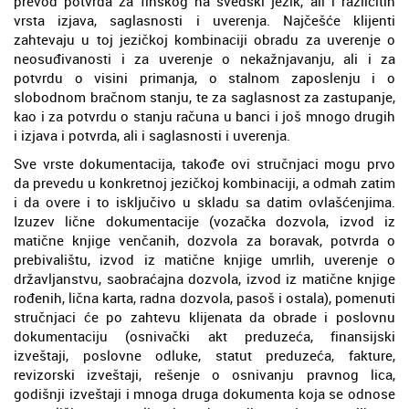
prevod potvrda za finskog na švedski jezik, ali i različitih
vrsta izjava, saglasnosti i uverenja. Najčešće klijenti
zahtevaju u toj jezičkoj kombinaciji obradu za uverenje o
neosuđivanosti i za uverenje o nekažnjavanju, ali i za
potvrdu o visini primanja, o stalnom zaposlenju i o
slobodnom bračnom stanju, te za saglasnost za zastupanje,
kao i za potvrdu o stanju računa u banci i još mnogo drugih
i izjava i potvrda, ali i saglasnosti i uverenja.
Sve vrste dokumentacija, takođe ovi stručnjaci mogu prvo
da prevedu u konkretnoj jezičkoj kombinaciji, a odmah zatim
i da overe i to isključivo u skladu sa datim ovlašćenjima.
Izuzev lične dokumentacije (vozačka dozvola, izvod iz
matične knjige venčanih, dozvola za boravak, potvrda o
prebivalištu, izvod iz matične knjige umrlih, uverenje o
državljanstvu, saobraćajna dozvola, izvod iz matične knjige
rođenih, lična karta, radna dozvola, pasoš i ostala), pomenuti
stručnjaci će po zahtevu klijenata da obrade i poslovnu
dokumentaciju (osnivački akt preduzeća, finansijski
izveštaji, poslovne odluke, statut preduzeća, fakture,
revizorski izveštaji, rešenje o osnivanju pravnog lica,
godišnji izveštaji i mnoga druga dokumenta koja se odnose