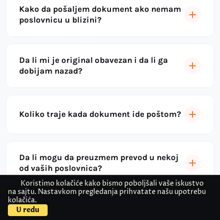
Kako da pošaljem dokument ako nemam
poslovnicu u blizini?
Da li mi je original obavezan i da li ga
dobijam nazad?
Koliko traje kada dokument ide poštom?
Da li mogu da preuzmem prevod u nekoj
od vaših poslovnica?
Koristimo kolačiće kako bismo poboljšali vaše iskustvo
na sajtu. Nastavkom pregledanja prihvatate našu upotrebu
kolačića.
Kontaktirajte nas
Pošaljite dokument
U redu
Za koje jezike radite prevod sa overom?