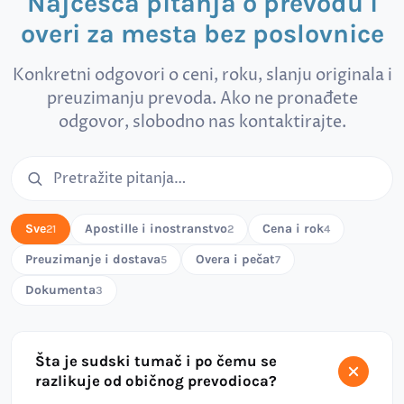
Najčešća pitanja o prevodu i
overi za mesta bez poslovnice
Konkretni odgovori o ceni, roku, slanju originala i
preuzimanju prevoda. Ako ne pronađete
odgovor, slobodno nas kontaktirajte.
Pretraga čestih pitanja
Sve
Apostille i inostranstvo
Cena i rok
21
2
4
Preuzimanje i dostava
Overa i pečat
5
7
Dokumenta
3
Šta je sudski tumač i po čemu se
razlikuje od običnog prevodioca?