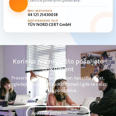
i zaštita poverljivih podataka.
BROJ SERTIFIKATA
44 121 25430038
SERTIFIKACIONO TELO
TÜV NORD CERT GmbH
Korisno pre nego što pošaljete
dokument
Proverite da li vam je potreban Apostille pečat,
pogledajte ko su naši sudski tumači i gde se nalazi
najbliža poslovnica.
Apostille pečat — vodič