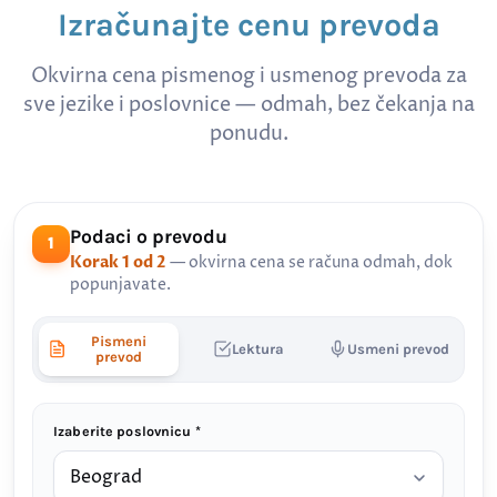
Izračunajte cenu prevoda
Okvirna cena pismenog i usmenog prevoda za
sve jezike i poslovnice — odmah, bez čekanja na
ponudu.
Podaci o prevodu
1
Korak 1 od 2
— okvirna cena se računa odmah, dok
popunjavate.
Pismeni
Lektura
Usmeni prevod
prevod
Izaberite poslovnicu *