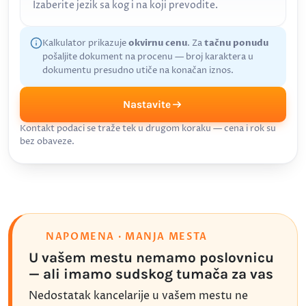
Izaberite jezik sa kog i na koji prevodite.
Kalkulator prikazuje
okvirnu cenu
. Za
tačnu ponudu
pošaljite dokument na procenu — broj karaktera u
dokumentu presudno utiče na konačan iznos.
Nastavite
Kontakt podaci se traže tek u drugom koraku — cena i rok su
bez obaveze.
NAPOMENA · MANJA MESTA
U vašem mestu nemamo poslovnicu
— ali imamo sudskog tumača za vas
Nedostatak kancelarije u vašem mestu ne