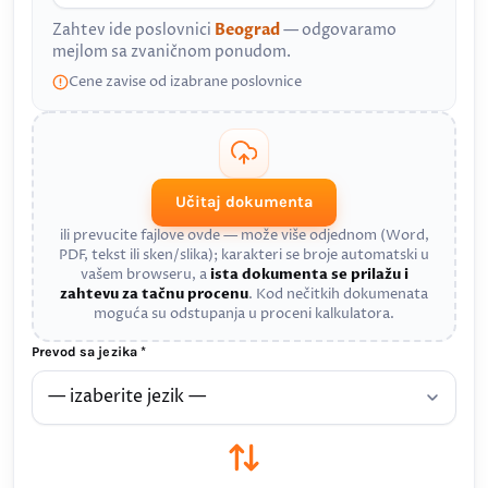
Zahtev ide poslovnici
Beograd
— odgovaramo
mejlom sa zvaničnom ponudom.
Cene zavise od izabrane poslovnice
Učitaj dokumenta
ili prevucite fajlove ovde — može više odjednom (Word,
PDF, tekst ili sken/slika); karakteri se broje automatski u
vašem browseru, a
ista dokumenta se prilažu i
zahtevu za tačnu procenu
. Kod nečitkih dokumenata
moguća su odstupanja u proceni kalkulatora.
Prevod sa jezika *