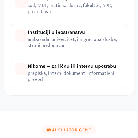
sud, MUP, matična služba, fakultet, APR,
poslodavac
Instituciji u inostranstvu
ambasada, univerzitet, imigraciona služba,
strani poslodavac
Nikome — za ličnu ili internu upotrebu
prepiska, interni dokument, informativni
prevod
KALKULATOR CENE