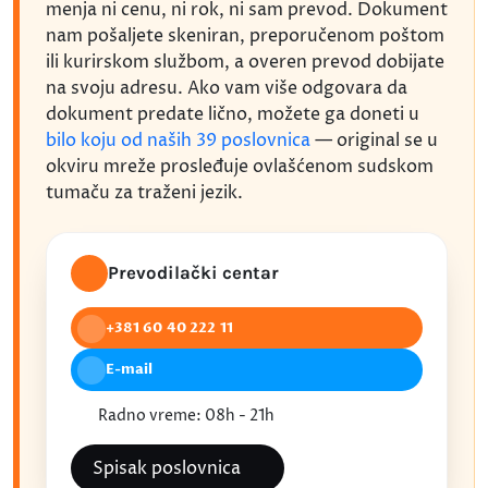
menja ni cenu, ni rok, ni sam prevod. Dokument
nam pošaljete skeniran, preporučenom poštom
ili kurirskom službom, a overen prevod dobijate
na svoju adresu. Ako vam više odgovara da
dokument predate lično, možete ga doneti u
bilo koju od naših 39 poslovnica
— original se u
okviru mreže prosleđuje ovlašćenom sudskom
tumaču za traženi jezik.
Prevodilački centar
+381 60 40 222 11
E-mail
Radno vreme: 08h - 21h
Spisak poslovnica