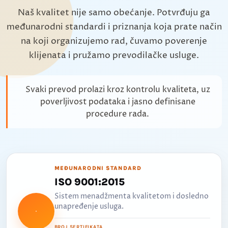
Naš kvalitet nije samo obećanje. Potvrđuju ga
međunarodni standardi i priznanja koja prate način
na koji organizujemo rad, čuvamo poverenje
klijenata i pružamo prevodilačke usluge.
Svaki prevod prolazi kroz kontrolu kvaliteta, uz
poverljivost podataka i jasno definisane
procedure rada.
MEĐUNARODNI STANDARD
ISO 9001:2015
Sistem menadžmenta kvalitetom i dosledno
unapređenje usluga.
BROJ SERTIFIKATA