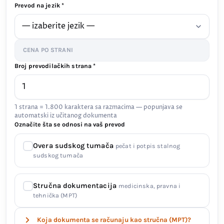
Prevod na jezik *
CENA PO STRANI
Broj prevodilačkih strana *
1 strana = 1.800 karaktera sa razmacima — popunjava se
automatski iz učitanog dokumenta
Označite šta se odnosi na vaš prevod
Overa sudskog tumača
pečat i potpis stalnog
sudskog tumača
Stručna dokumentacija
medicinska, pravna i
tehnička (MPT)
Koja dokumenta se računaju kao stručna (MPT)?