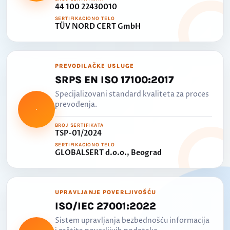
44 100 22430010
SERTIFIKACIONO TELO
TÜV NORD CERT GmbH
PREVODILAČKE USLUGE
SRPS EN ISO 17100:2017
Specijalizovani standard kvaliteta za proces
prevođenja.
BROJ SERTIFIKATA
TSP-01/2024
SERTIFIKACIONO TELO
GLOBALSERT d.o.o., Beograd
UPRAVLJANJE POVERLJIVOŠĆU
ISO/IEC 27001:2022
Sistem upravljanja bezbednošću informacija