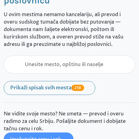
poslovnicu
U ovim mestima nemamo kancelariju, ali prevod i
overu sudskog tumača dobijate bez putovanja —
dokumenta nam šaljete elektronski, poštom ili
kurirskom službom, a overen prevod stiže na vašu
adresu ili ga preuzimate u najbližoj poslovnici.
Prikaži spisak svih mesta
218
Ne vidite svoje mesto? Ne smeta — prevod i overu
radimo za celu Srbiju. Pošaljite dokument i dobijate
tačnu cenu i rok.