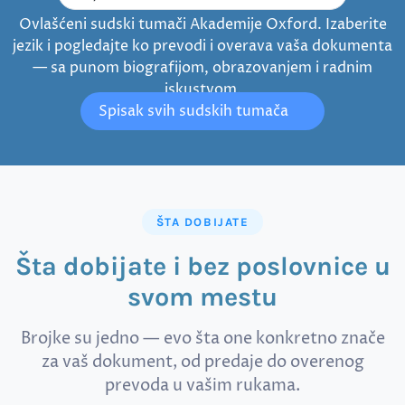
Ovlašćeni sudski tumači Akademije Oxford. Izaberite
jezik i pogledajte ko prevodi i overava vaša dokumenta
— sa punom biografijom, obrazovanjem i radnim
iskustvom.
Spisak svih sudskih tumača
ŠTA DOBIJATE
Šta dobijate i bez poslovnice u
svom mestu
Brojke su jedno — evo šta one konkretno znače
za vaš dokument, od predaje do overenog
prevoda u vašim rukama.