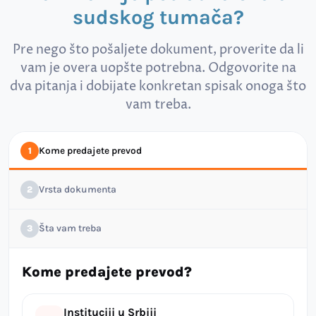
sudskog tumača?
Pre nego što pošaljete dokument, proverite da li
vam je overa uopšte potrebna. Odgovorite na
dva pitanja i dobijate konkretan spisak onoga što
vam treba.
Kome predajete prevod
1
Vrsta dokumenta
2
Šta vam treba
3
Kome predajete prevod?
Instituciji u Srbiji