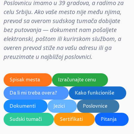
Poslovnicu imamo u 39 gradova, a radimo za
celu Srbiju. Ako vaše mesto nije među njima,
prevod sa overom sudskog tumača dobijate
bez putovanja — dokument nam pošaljete
elektronski, poštom ili kurirskom službom, a
overen prevod stiže na vašu adresu ili ga
preuzimate u najbližoj poslovnici.
Spisak mesta
Izračunajte cenu
Da li mi treba overa?
Kako funkcioniše
Dokumenti
Jezici
Poslovnice
Sudski tumači
Sertifikati
Pitanja