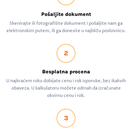
Pošaljite dokument
Skenirajte ili fotografišite dokument i pošaljite nam ga
elektronskim putem, ili ga donesite u najbližu poslovnicu.
2
Besplatna procena
U najkraćem roku dobijate cenu i rok isporuke, bez ikakvih
obaveza. U kalkulatoru možete odmah da izračunate
okvirnu cenu i rok.
3