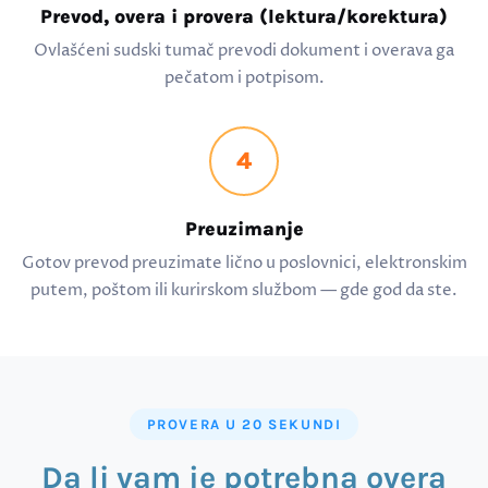
Prevod, overa i provera (lektura/korektura)
Ovlašćeni sudski tumač prevodi dokument i overava ga
pečatom i potpisom.
4
Preuzimanje
Gotov prevod preuzimate lično u poslovnici, elektronskim
putem, poštom ili kurirskom službom — gde god da ste.
PROVERA U 20 SEKUNDI
Da li vam je potrebna overa