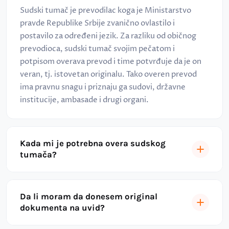
Sudski tumač je prevodilac koga je Ministarstvo
pravde Republike Srbije zvanično ovlastilo i
postavilo za određeni jezik. Za razliku od običnog
prevodioca, sudski tumač svojim pečatom i
potpisom overava prevod i time potvrđuje da je on
veran, tj. istovetan originalu. Tako overen prevod
ima pravnu snagu i priznaju ga sudovi, državne
institucije, ambasade i drugi organi.
Kada mi je potrebna overa sudskog
tumača?
Da li moram da donesem original
dokumenta na uvid?