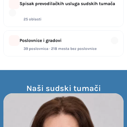
Spisak prevodilačkih usluga sudskih tumača
25 oblasti
Poslovnice i gradovi
39 poslovnica · 218 mesta bez poslovnice
Naši sudski tumači