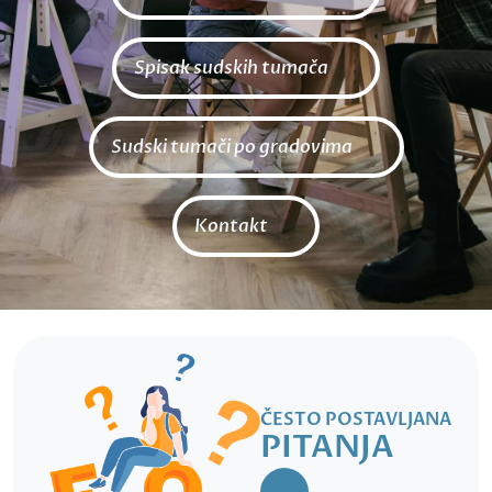
Spisak sudskih tumača
Sudski tumači po gradovima
Kontakt
ČESTO POSTAVLJANA
PITANJA