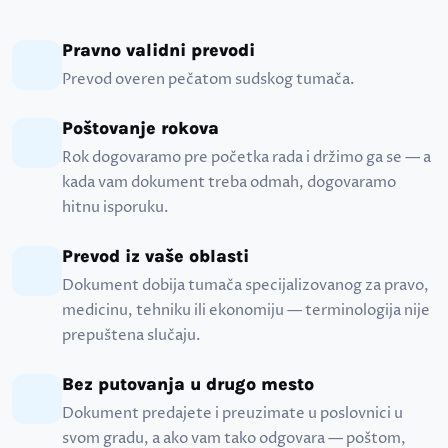
Pravno validni prevodi
Prevod overen pečatom sudskog tumača.
Poštovanje rokova
Rok dogovaramo pre početka rada i držimo ga se — a
kada vam dokument treba odmah, dogovaramo
hitnu isporuku.
Prevod iz vaše oblasti
Dokument dobija tumača specijalizovanog za pravo,
medicinu, tehniku ili ekonomiju — terminologija nije
prepuštena slučaju.
Bez putovanja u drugo mesto
Dokument predajete i preuzimate u poslovnici u
svom gradu, a ako vam tako odgovara — poštom,