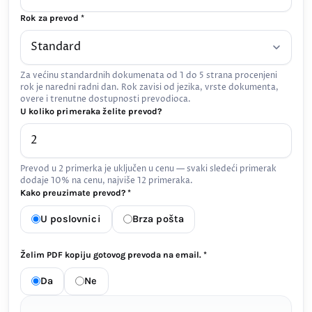
Rok za prevod *
Za većinu standardnih dokumenata od 1 do 5 strana procenjeni
rok je naredni radni dan. Rok zavisi od jezika, vrste dokumenta,
overe i trenutne dostupnosti prevodioca.
U koliko primeraka želite prevod?
Prevod u 2 primerka je uključen u cenu — svaki sledeći primerak
dodaje 10% na cenu, najviše 12 primeraka.
Kako preuzimate prevod? *
U poslovnici
Brza pošta
Želim PDF kopiju gotovog prevoda na email. *
Da
Ne