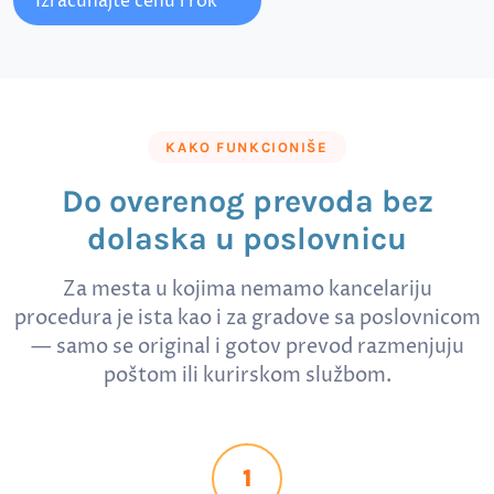
Izračunajte cenu i rok
KAKO FUNKCIONIŠE
Do overenog prevoda bez
dolaska u poslovnicu
Za mesta u kojima nemamo kancelariju
procedura je ista kao i za gradove sa poslovnicom
— samo se original i gotov prevod razmenjuju
poštom ili kurirskom službom.
1