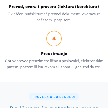
Prevod, overa i provera (lektura/korektura)
Ovlašćeni sudski tumač prevodi dokument i overava ga
pečatom i potpisom.
4
Preuzimanje
Gotov prevod preuzimate lično u poslovnici, elektronskim
putem, poštom ili kurirskom službom — gde god da ste.
PROVERA U 20 SEKUNDI