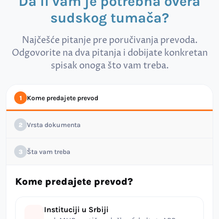
Da li vam je potrebna overa
sudskog tumača?
Najčešće pitanje pre poručivanja prevoda.
Odgovorite na dva pitanja i dobijate konkretan
spisak onoga što vam treba.
Kome predajete prevod
1
Vrsta dokumenta
2
Šta vam treba
3
Kome predajete prevod?
Instituciji u Srbiji