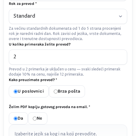
Rok za prevod *
Za većinu standardnih dokumenata od 1 do 5 strana procenjeni
rok je naredni radni dan. Rok zavisi od jezika, vrste dokumenta,
overe i trenutne dostupnosti prevodioca.
U koliko primeraka želite prevod?
Prevod u 2 primerka je uključen u cenu — svaki sledeći primerak
dodaje 10% na cenu, najviše 12 primeraka.
Kako preuzimate prevod? *
U poslovnici
Brza pošta
Želim PDF kopiju gotovog prevoda na email. *
Da
Ne
Izaberite jezik sa kog i na koji prevodite.