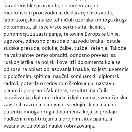
karakteristike proizvoda, dokumentaciju o
medicinskim proizvodima, deklaracije proizvoda,
laboratorijske analize tehničkih uzoraka i mnoga druga
dokumenta, ali i sve vrste sertifikata i licenci,
punomoćja za zastupanje, tekovine Evropske Unije,
ugovore, odnosno presude o razvodu braka i ostale
sudske presude, odluke, žalbe, tužbe i rešenja. Takođe
na vaš zahtev ćemo obraditi, odnosno prevesti sa
ruskog jezika na poljski i overiti i dokumenta koja se
odnose na oblast obrazovanja i nauke, to jest: uverenje
o položenim ispitima, naučni, seminarski i diplomski
radovi, potvrda o redovnom školovanju, nastavni
planovi i programi fakulteta, rezultati naučnih
istraživanja, diplome i dodaci diplomama, svedočanska
završnih razreda osnovnih i srednjih škola, naučni
patenti i mnoga druga dokumenta koja se predaju
nadležnim institucijama u brojnim situacijama, a
vezana su za oblast nauke i obrazovanja.