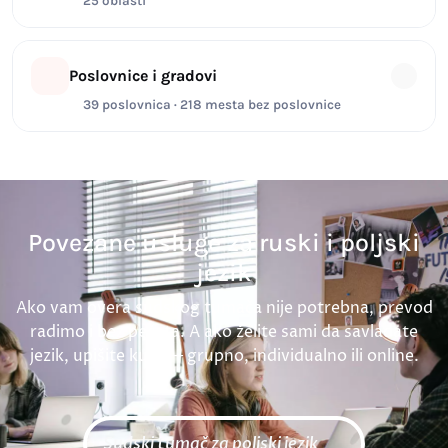
25 oblasti
Poslovnice i gradovi
39 poslovnica · 218 mesta bez poslovnice
Povezane usluge za ruski i poljski
jezik
Ako vam overa sudskog tumača nije potrebna, prevod
radimo i bez pečata. A ako želite sami da savladate
jezik, upišite kurs — grupno, individualno ili online.
Sudski tumač za poljski jezik