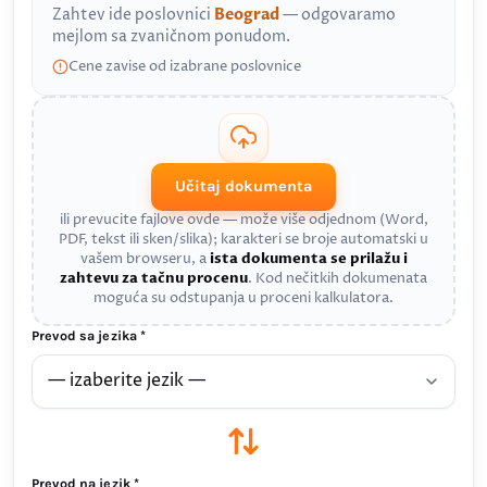
Zahtev ide poslovnici
Beograd
— odgovaramo
mejlom sa zvaničnom ponudom.
Cene zavise od izabrane poslovnice
Učitaj dokumenta
ili prevucite fajlove ovde — može više odjednom (Word,
PDF, tekst ili sken/slika); karakteri se broje automatski u
vašem browseru, a
ista dokumenta se prilažu i
zahtevu za tačnu procenu
. Kod nečitkih dokumenata
moguća su odstupanja u proceni kalkulatora.
Prevod sa jezika *
Prevod na jezik *