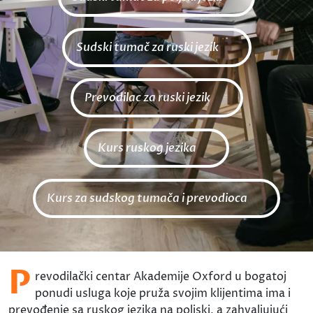
Sudski tumač za ruski jezik
Prevodilac za ruski jezik
Kurs ruskog jezika
Kurs za sudskog tumača i prevodioca
P
revodilački centar Akademije Oxford u bogatoj
ponudi usluga koje pruža svojim klijentima ima i
prevođenje sa ruskog jezika na poljski, a zahvaljujući