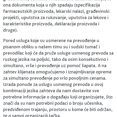
ona dokumenta koja u njih spadaju (specifikacija
farmaceutskih proizvoda, lekarski nalazi, građevinski
projekti, uputstva za rukovanje, uputstva za lekove i
karakteristike proizvoda, deklaracije proizvoda i
druge).
Pored usluga koje su usmerene na prevođenje u
pisanom obliku u našem timu su i sudski tumač i
prevodilac koji će da pruže usluge usmenog prevoda sa
ruskog jezika na poljski, tako da osim konsekutivno i
simultano, vrše i prevođenje uz pomoć šapata. A na
zahtev klijenata omogućujemo i iznajmljivanje opreme
za simultano prevođenje po vrlo povoljnim cenama.
Izrada ponude za uslugu usmenog prevoda u ovoj
kombinaciji jezika zahteva da nam dostavite sve
potrebne informacije o događaju koji organizujete, što
znači da su nam potrebni podaci o broju učesnika,
predviđenom trajanju, prostoru u kome će biti održan,
te o samoj organizaciji tačka.