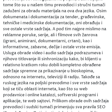
tome što su u našem timu prevodioci i stručni tumači
zaduženi za obradu materijala na ova dva jezika. Osim
dokumenata i dokumentacija za tender, građevinske,
tehničke i medicinske dokumentacije, oni obrađuju i
sve ostale vrste sadržaja. A pod tim najpre mislimo na
reklamne poruke, serije, ali i filmove svih žanrova
(igrani, animirani, dokumentarni, crtani), kao i
informativne, zabavne, dečije i ostale vrste emisija.
Usluga obrade video i audio sadržaja podrazumeva i
njihovo titlovanje ili sinhronizaciju kako, bi klijenti u
relativno kratkom roku dobili kompletno obrađene
sadržaje spremne za prikazivanje u bioskopima,
odnosno na internetu, televiziji ili radiju. Takođe sa
ruskog jezika na poljski prevodimo i sve vrste sadržaja
koji se tiču oblasti interneta, kao što su web
prodavnice i online katalozi, softverski programi i
aplikacije, te web sajtovi. Prilikom obrade ovih sadržaja
prevodioci i sudski tumači primenjuju sva pravila SEO