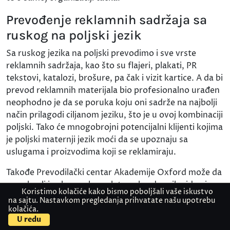
Prevođenje reklamnih sadržaja sa
ruskog na poljski jezik
Sa ruskog jezika na poljski prevodimo i sve vrste
reklamnih sadržaja, kao što su flajeri, plakati, PR
tekstovi, katalozi, brošure, pa čak i vizit kartice. A da bi
prevod reklamnih materijala bio profesionalno urađen
neophodno je da se poruka koju oni sadrže na najbolji
način prilagodi ciljanom jeziku, što je u ovoj kombinaciji
poljski. Tako će mnogobrojni potencijalni klijenti kojima
je poljski maternji jezik moći da se upoznaju sa
uslugama i proizvodima koji se reklamiraju.
Takođe Prevodilački centar Akademije Oxford može da
se pohvali i uslugom kompletne obrade svih video i
Koristimo kolačiće kako bismo poboljšali vaše iskustvo
audio materijala koja, uz njihov prevod sa ruskog jezika
na sajtu. Nastavkom pregledanja prihvatate našu upotrebu
na poljski uključuje i sinhronizaciju ili titlovanje, a u
kolačića.
Kontaktirajte nas
Pošaljite dokument
U redu
skladu sa zahtevima klijenata. Ovo se ne odnosi samo