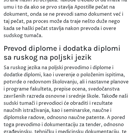
umu i to da ako se prvo stavlja Apostille pečat na
dokument, onda se ne prevodi samo dokument već i
taj pečat, pa proces može da traje nešto duže nego
kada se haški pečat stavlja nakon prevoda i overe
sudskog tumača.
Prevod diplome i dodatka diplomi
sa ruskog na poljski jezik
Sa ruskog jezika na poljski prevodimo i diplome i
dodatke diplomi, kao i uverenje o položenim ispitima,
potvrde o redovnom školovanju, ali i nastavne planove
i programe fakulteta, prepise ocena, svedočanstva
završenih razreda osnovne i srednje škole. Takođe naši
sudski tumači i prevodioci će obraditi i rezultate
naučnih istraživanja, kao i seminarske, naučne i
diplomske radove, odnosno naučne patente. A pored
toga prevodimo i dokumentaciju za tender, odnosno
građevinsku, tehničku i medicinsku dokumentaciju, te