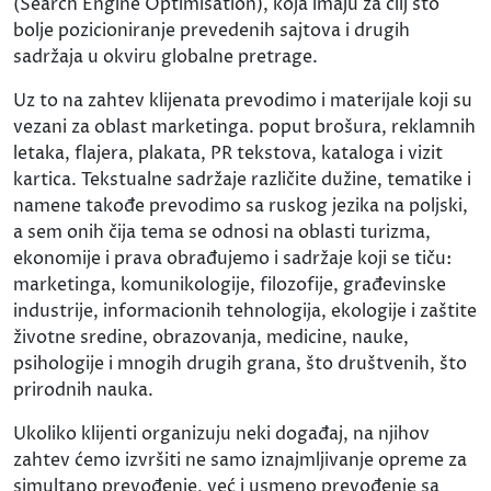
(Search Engine Optimisation), koja imaju za cilj što
bolje pozicioniranje prevedenih sajtova i drugih
sadržaja u okviru globalne pretrage.
Uz to na zahtev klijenata prevodimo i materijale koji su
vezani za oblast marketinga. poput brošura, reklamnih
letaka, flajera, plakata, PR tekstova, kataloga i vizit
kartica. Tekstualne sadržaje različite dužine, tematike i
namene takođe prevodimo sa ruskog jezika na poljski,
a sem onih čija tema se odnosi na oblasti turizma,
ekonomije i prava obrađujemo i sadržaje koji se tiču:
marketinga, komunikologije, filozofije, građevinske
industrije, informacionih tehnologija, ekologije i zaštite
životne sredine, obrazovanja, medicine, nauke,
psihologije i mnogih drugih grana, što društvenih, što
prirodnih nauka.
Ukoliko klijenti organizuju neki događaj, na njihov
zahtev ćemo izvršiti ne samo iznajmljivanje opreme za
simultano prevođenje, već i usmeno prevođenje sa