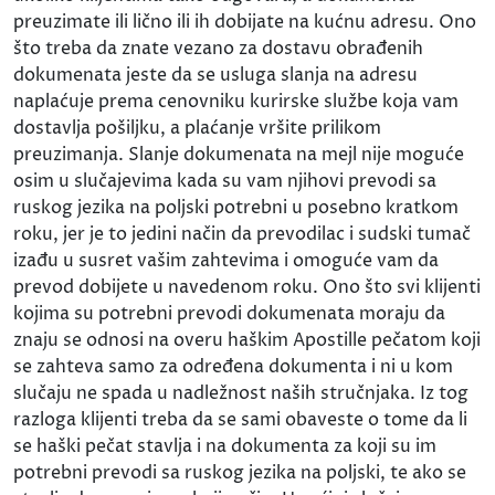
preuzimate ili lično ili ih dobijate na kućnu adresu. Ono
što treba da znate vezano za dostavu obrađenih
dokumenata jeste da se usluga slanja na adresu
naplaćuje prema cenovniku kurirske službe koja vam
dostavlja pošiljku, a plaćanje vršite prilikom
preuzimanja. Slanje dokumenata na mejl nije moguće
osim u slučajevima kada su vam njihovi prevodi sa
ruskog jezika na poljski potrebni u posebno kratkom
roku, jer je to jedini način da prevodilac i sudski tumač
izađu u susret vašim zahtevima i omoguće vam da
prevod dobijete u navedenom roku. Ono što svi klijenti
kojima su potrebni prevodi dokumenata moraju da
znaju se odnosi na overu haškim Apostille pečatom koji
se zahteva samo za određena dokumenta i ni u kom
slučaju ne spada u nadležnost naših stručnjaka. Iz tog
razloga klijenti treba da se sami obaveste o tome da li
se haški pečat stavlja i na dokumenta za koji su im
potrebni prevodi sa ruskog jezika na poljski, te ako se