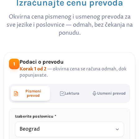
Izračunajte cenu prevoda
Okvirna cena pismenog i usmenog prevoda za
sve jezike i poslovnice — odmah, bez čekanja na
ponudu.
Podaci o prevodu
1
Korak 1 od 2
— okvirna cena se računa odmah, dok
popunjavate.
Pismeni
Lektura
Usmeni prevod
prevod
Izaberite poslovnicu *