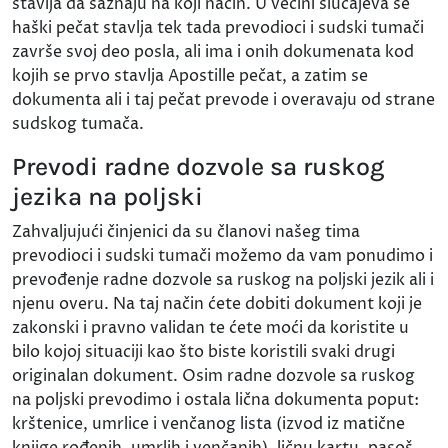
stavlja da saznaju na koji način. U većini slučajeva se
haški pečat stavlja tek tada prevodioci i sudski tumači
završe svoj deo posla, ali ima i onih dokumenata kod
kojih se prvo stavlja Apostille pečat, a zatim se
dokumenta ali i taj pečat prevode i overavaju od strane
sudskog tumača.
Prevodi radne dozvole sa ruskog
jezika na poljski
Zahvaljujući činjenici da su članovi našeg tima
prevodioci i sudski tumači možemo da vam ponudimo i
prevođenje radne dozvole sa ruskog na poljski jezik ali i
njenu overu. Na taj način ćete dobiti dokument koji je
zakonski i pravno validan te ćete moći da koristite u
bilo kojoj situaciji kao što biste koristili svaki drugi
originalan dokument. Osim radne dozvole sa ruskog
na poljski prevodimo i ostala lična dokumenta poput:
krštenice, umrlice i venčanog lista (izvod iz matične
knjige rođenih, umrlih i venčanih), ličnu kartu, pasoš,