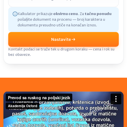
Kalkulator prikazuje
okvirnu cenu
. Za
tačnu ponudu
pošaljite dokument na procenu — broj karaktera u
dokumentu presudno utiče na konačan iznos.
Nastavite
Kontakt podaci se traže tek u drugom koraku — cena i rok su
bez obaveze.