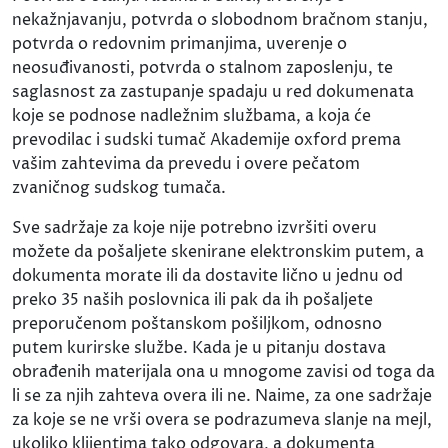
nekažnjavanju, potvrda o slobodnom bračnom stanju,
potvrda o redovnim primanjima, uverenje o
neosuđivanosti, potvrda o stalnom zaposlenju, te
saglasnost za zastupanje spadaju u red dokumenata
koje se podnose nadležnim službama, a koja će
prevodilac i sudski tumač Akademije oxford prema
vašim zahtevima da prevedu i overe pečatom
zvaničnog sudskog tumača.
Sve sadržaje za koje nije potrebno izvršiti overu
možete da pošaljete skenirane elektronskim putem, a
dokumenta morate ili da dostavite lično u jednu od
preko 35 naših poslovnica ili pak da ih pošaljete
preporučenom poštanskom pošiljkom, odnosno
putem kurirske službe. Kada je u pitanju dostava
obrađenih materijala ona u mnogome zavisi od toga da
li se za njih zahteva overa ili ne. Naime, za one sadržaje
za koje se ne vrši overa se podrazumeva slanje na mejl,
ukoliko klijentima tako odgovara, a dokumenta