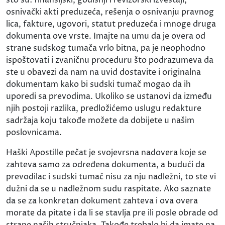
osnivački akti preduzeća, rešenja o osnivanju pravnog
lica, fakture, ugovori, statut preduzeća i mnoge druga
dokumenta ove vrste. Imajte na umu da je overa od
strane sudskog tumača vrlo bitna, pa je neophodno
ispoštovati i zvaničnu proceduru što podrazumeva da
ste u obavezi da nam na uvid dostavite i originalna
dokumentam kako bi sudski tumač mogao da ih
uporedi sa prevodima. Ukoliko se ustanovi da između
njih postoji razlika, predložićemo uslugu redakture
sadržaja koju takođe možete da dobijete u našim
poslovnicama.
Haški Apostille pečat je svojevrsna nadovera koje se
zahteva samo za određena dokumenta, a budući da
prevodilac i sudski tumač nisu za nju nadležni, to ste vi
dužni da se u nadležnom sudu raspitate. Ako saznate
da se za konkretan dokument zahteva i ova overa
morate da pitate i da li se stavlja pre ili posle obrade od
strane naših stručnjaka. Takođe trebalo bi da imate na