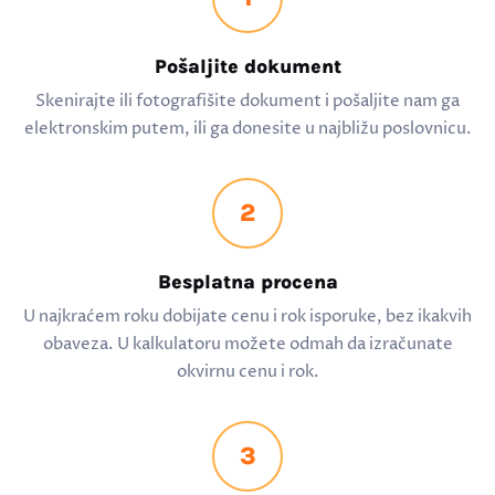
Pošaljite dokument
Skenirajte ili fotografišite dokument i pošaljite nam ga
elektronskim putem, ili ga donesite u najbližu poslovnicu.
2
Besplatna procena
U najkraćem roku dobijate cenu i rok isporuke, bez ikakvih
obaveza. U kalkulatoru možete odmah da izračunate
okvirnu cenu i rok.
3