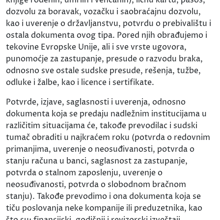
dozvolu za boravak, vozačku i saobraćajnu dozvolu,
kao i uverenje o državljanstvu, potvrdu o prebivalištu i
ostala dokumenta ovog tipa. Pored njih obrađujemo i
tekovine Evropske Unije, ali i sve vrste ugovora,
punomoćje za zastupanje, presude o razvodu braka,
odnosno sve ostale sudske presude, rešenja, tužbe,
odluke i žalbe, kao i licence i sertifikate.
Potvrde, izjave, saglasnosti i uverenja, odnosno
dokumenta koja se predaju nadležnim institucijama u
različitim situacijama će, takođe prevodilac i sudski
tumač obraditi u najkraćem roku (potvrda o redovnim
primanjima, uverenje o neosuđivanosti, potvrda o
stanju računa u banci, saglasnost za zastupanje,
potvrda o stalnom zaposlenju, uverenje o
neosuđivanosti, potvrda o slobodnom bračnom
stanju). Takođe prevodimo i ona dokumenta koja se
tiču poslovanja neke kompanije ili preduzetnika, kao
što su: finansijski, godišnji i revizorski izveštaji,