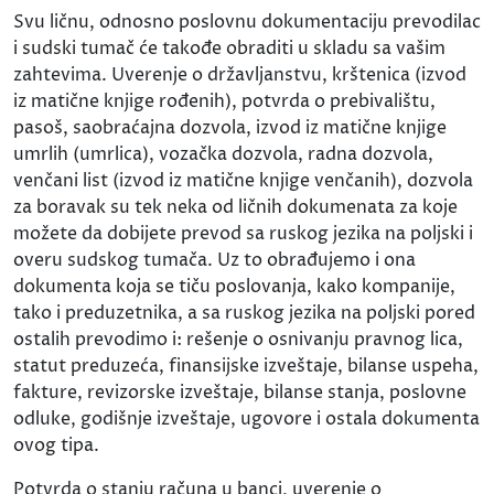
Svu ličnu, odnosno poslovnu dokumentaciju prevodilac
i sudski tumač će takođe obraditi u skladu sa vašim
zahtevima. Uverenje o državljanstvu, krštenica (izvod
iz matične knjige rođenih), potvrda o prebivalištu,
pasoš, saobraćajna dozvola, izvod iz matične knjige
umrlih (umrlica), vozačka dozvola, radna dozvola,
venčani list (izvod iz matične knjige venčanih), dozvola
za boravak su tek neka od ličnih dokumenata za koje
možete da dobijete prevod sa ruskog jezika na poljski i
overu sudskog tumača. Uz to obrađujemo i ona
dokumenta koja se tiču poslovanja, kako kompanije,
tako i preduzetnika, a sa ruskog jezika na poljski pored
ostalih prevodimo i: rešenje o osnivanju pravnog lica,
statut preduzeća, finansijske izveštaje, bilanse uspeha,
fakture, revizorske izveštaje, bilanse stanja, poslovne
odluke, godišnje izveštaje, ugovore i ostala dokumenta
ovog tipa.
Potvrda o stanju računa u banci, uverenje o