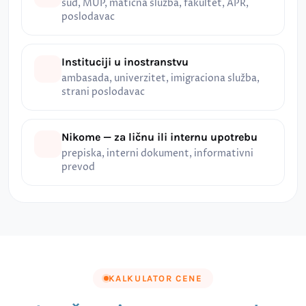
sud, MUP, matična služba, fakultet, APR,
poslodavac
Instituciji u inostranstvu
ambasada, univerzitet, imigraciona služba,
strani poslodavac
Nikome — za ličnu ili internu upotrebu
prepiska, interni dokument, informativni
prevod
KALKULATOR CENE