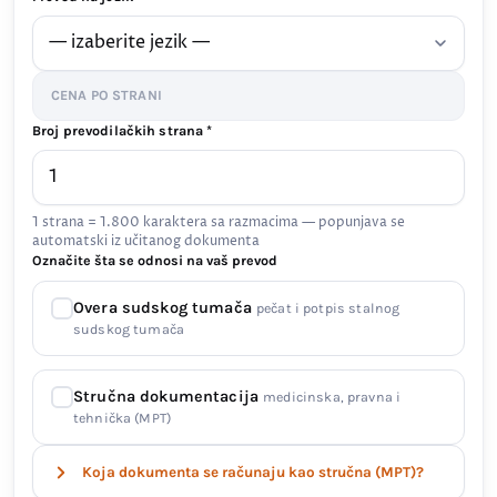
CENA PO STRANI
Broj prevodilačkih strana *
1 strana = 1.800 karaktera sa razmacima — popunjava se
automatski iz učitanog dokumenta
Označite šta se odnosi na vaš prevod
Overa sudskog tumača
pečat i potpis stalnog
sudskog tumača
Stručna dokumentacija
medicinska, pravna i
tehnička (MPT)
Koja dokumenta se računaju kao stručna (MPT)?