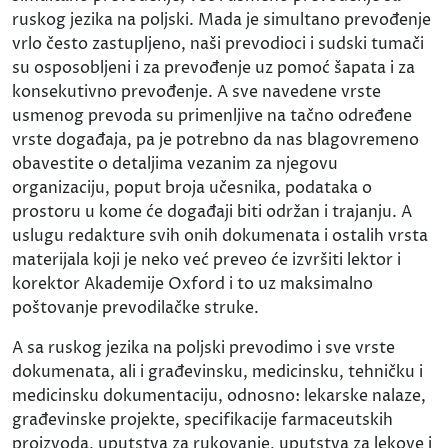
ruskog jezika na poljski. Mada je simultano prevođenje
vrlo često zastupljeno, naši prevodioci i sudski tumači
su osposobljeni i za prevođenje uz pomoć šapata i za
konsekutivno prevođenje. A sve navedene vrste
usmenog prevoda su primenljive na tačno određene
vrste događaja, pa je potrebno da nas blagovremeno
obavestite o detaljima vezanim za njegovu
organizaciju, poput broja učesnika, podataka o
prostoru u kome će događaji biti održan i trajanju. A
uslugu redakture svih onih dokumenata i ostalih vrsta
materijala koji je neko već preveo će izvršiti lektor i
korektor Akademije Oxford i to uz maksimalno
poštovanje prevodilačke struke.
A sa ruskog jezika na poljski prevodimo i sve vrste
dokumenata, ali i građevinsku, medicinsku, tehničku i
medicinsku dokumentaciju, odnosno: lekarske nalaze,
građevinske projekte, specifikacije farmaceutskih
proizvoda, uputstva za rukovanje, uputstva za lekove i