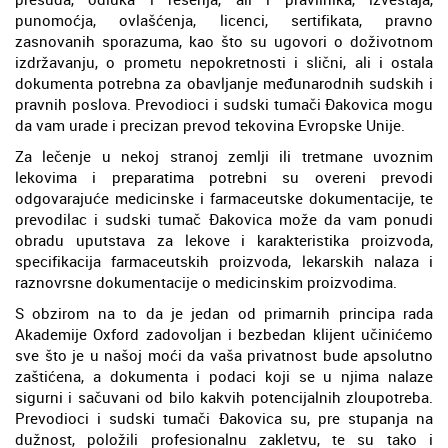
punomoćja, ovlašćenja, licenci, sertifikata, pravno
zasnovanih sporazuma, kao što su ugovori o doživotnom
izdržavanju, o prometu nepokretnosti i slični, ali i ostala
dokumenta potrebna za obavljanje međunarodnih sudskih i
pravnih poslova. Prevodioci i sudski tumači Đakovica mogu
da vam urade i precizan prevod tekovina Evropske Unije.
Za lečenje u nekoj stranoj zemlji ili tretmane uvoznim
lekovima i preparatima potrebni su overeni prevodi
odgovarajuće medicinske i farmaceutske dokumentacije, te
prevodilac i sudski tumač Đakovica može da vam ponudi
obradu uputstava za lekove i karakteristika proizvoda,
specifikacija farmaceutskih proizvoda, lekarskih nalaza i
raznovrsne dokumentacije o medicinskim proizvodima.
S obzirom na to da je jedan od primarnih principa rada
Akademije Oxford zadovoljan i bezbedan klijent učinićemo
sve što je u našoj moći da vaša privatnost bude apsolutno
zaštićena, a dokumenta i podaci koji se u njima nalaze
sigurni i sačuvani od bilo kakvih potencijalnih zloupotreba.
Prevodioci i sudski tumači Đakovica su, pre stupanja na
dužnost, položili profesionalnu zakletvu, te su tako i