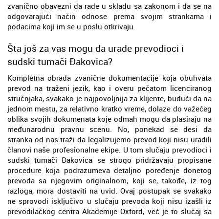
zvanično obavezni da rade u skladu sa zakonom i da se na
odgovarajući način odnose prema svojim strankama i
podacima koji im se u poslu otkrivaju.
Šta još za vas mogu da urade prevodioci i
sudski tumači Đakovica?
Kompletna obrada zvanične dokumentacije koja obuhvata
prevod na traženi jezik, kao i overu pečatom licenciranog
stručnjaka, svakako je najpovoljnija za klijente, budući da na
jednom mestu, za relativno kratko vreme, dolaze do važećeg
oblika svojih dokumenata koje odmah mogu da plasiraju na
međunarodnu pravnu scenu. No, ponekad se desi da
stranka od nas traži da legalizujemo prevod koji nisu uradili
članovi naše profesionalne ekipe. U tom slučaju prevodioci i
sudski tumači Đakovica se strogo pridržavaju propisane
procedure koja podrazumeva detaljno poređenje donetog
prevoda sa njegovim originalnom, koji se, takođe, iz tog
razloga, mora dostaviti na uvid. Ovaj postupak se svakako
ne sprovodi isključivo u slučaju prevoda koji nisu izašli iz
prevodilačkog centra Akademije Oxford, već je to slučaj sa