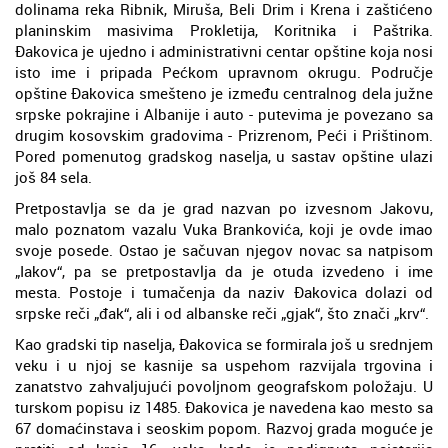
dolinama reka Ribnik, Miruša, Beli Drim i Krena i zaštićeno
planinskim masivima Prokletija, Koritnika i Paštrika.
Đakovica je ujedno i administrativni centar opštine koja nosi
isto ime i pripada Pećkom upravnom okrugu. Područje
opštine Đakovica smešteno je između centralnog dela južne
srpske pokrajine i Albanije i auto - putevima je povezano sa
drugim kosovskim gradovima - Prizrenom, Peći i Prištinom.
Pored pomenutog gradskog naselja, u sastav opštine ulazi
još 84 sela.
Pretpostavlja se da je grad nazvan po izvesnom Jakovu,
malo poznatom vazalu Vuka Brankovića, koji je ovde imao
svoje posede. Ostao je sačuvan njegov novac sa natpisom
„Iakov“, pa se pretpostavlja da je otuda izvedeno i ime
mesta. Postoje i tumačenja da naziv Đakovica dolazi od
srpske reči „đak“, ali i od albanske reči „gjak“, što znači „krv“.
Kao gradski tip naselja, Đakovica se formirala još u srednjem
veku i u njoj se kasnije sa uspehom razvijala trgovina i
zanatstvo zahvaljujući povoljnom geografskom položaju. U
turskom popisu iz 1485. Đakovica je navedena kao mesto sa
67 domaćinstava i seoskim popom. Razvoj grada moguće je