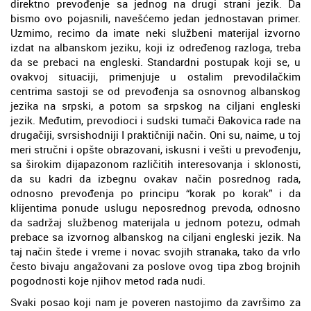
direktno prevođenje sa jednog na drugi strani jezik. Da
bismo ovo pojasnili, navešćemo jedan jednostavan primer.
Uzmimo, recimo da imate neki službeni materijal izvorno
izdat na albanskom jeziku, koji iz određenog razloga, treba
da se prebaci na engleski. Standardni postupak koji se, u
ovakvoj situaciji, primenjuje u ostalim prevodilačkim
centrima sastoji se od prevođenja sa osnovnog albanskog
jezika na srpski, a potom sa srpskog na ciljani engleski
jezik. Međutim, prevodioci i sudski tumači Đakovica rade na
drugačiji, svrsishodniji I praktičniji način. Oni su, naime, u toj
meri stručni i opšte obrazovani, iskusni i vešti u prevođenju,
sa širokim dijapazonom različitih interesovanja i sklonosti,
da su kadri da izbegnu ovakav način posrednog rada,
odnosno prevođenja po principu “korak po korak” i da
klijentima ponude uslugu neposrednog prevoda, odnosno
da sadržaj službenog materijala u jednom potezu, odmah
prebace sa izvornog albanskog na ciljani engleski jezik. Na
taj način štede i vreme i novac svojih stranaka, tako da vrlo
često bivaju angažovani za poslove ovog tipa zbog brojnih
pogodnosti koje njihov metod rada nudi.
Svaki posao koji nam je poveren nastojimo da završimo za