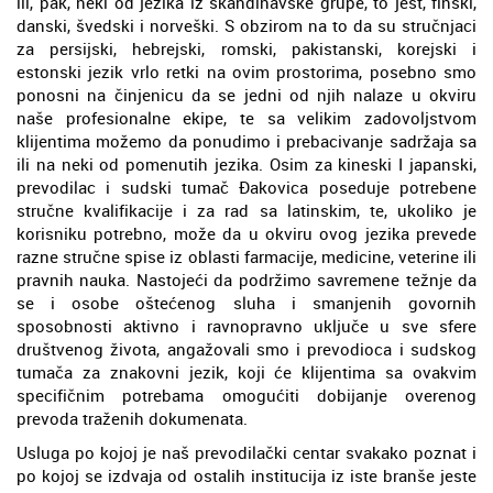
ili, pak, neki od jezika iz skandinavske grupe, to jest, finski,
danski, švedski i norveški. S obzirom na to da su stručnjaci
za persijski, hebrejski, romski, pakistanski, korejski i
estonski jezik vrlo retki na ovim prostorima, posebno smo
ponosni na činjenicu da se jedni od njih nalaze u okviru
naše profesionalne ekipe, te sa velikim zadovoljstvom
klijentima možemo da ponudimo i prebacivanje sadržaja sa
ili na neki od pomenutih jezika. Osim za kineski I japanski,
prevodilac i sudski tumač Đakovica poseduje potrebene
stručne kvalifikacije i za rad sa latinskim, te, ukoliko je
korisniku potrebno, može da u okviru ovog jezika prevede
razne stručne spise iz oblasti farmacije, medicine, veterine ili
pravnih nauka. Nastojeći da podržimo savremene težnje da
se i osobe oštećenog sluha i smanjenih govornih
sposobnosti aktivno i ravnopravno uključe u sve sfere
društvenog života, angažovali smo i prevodioca i sudskog
tumača za znakovni jezik, koji će klijentima sa ovakvim
specifičnim potrebama omogućiti dobijanje overenog
prevoda traženih dokumenata.
Usluga po kojoj je naš prevodilački centar svakako poznat i
po kojoj se izdvaja od ostalih institucija iz iste branše jeste