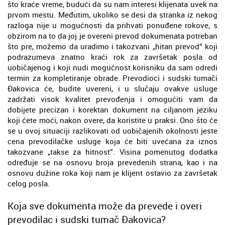
što kraće vreme, budući da su nam interesi klijenata uvek na
prvom mestu. Međutim, ukoliko se desi da stranka iz nekog
razloga nije u mogućnosti da prihvati ponuđene rokove, s
obzirom na to da joj je overeni prevod dokumenata potreban
što pre, možemo da uradimo i takozvani „hitan prevod” koji
podrazumeva znatno kraći rok za završetak posla od
uobičajenog i koji nudi mogućnost korisniku da sam odredi
termin za kompletiranje obrade. Prevodioci i sudski tumači
Đakovica će, budite uvereni, i u slučaju ovakve usluge
zadržati visok kvalitet prevođenja i omogućiti vam da
dobijete precizan i korektan dokument na ciljanom jeziku
koji ćete moći, nakon overe, da koristite u praksi. Ono što će
se u ovoj situaciji razlikovati od uobičajenih okolnosti jeste
cena prevodilačke usluge koja će biti uvećana za iznos
takozvane „takse za hitnost”. Visina pomenutog dodatka
određuje se na osnovu broja prevedenih strana, kao i na
osnovu dužine roka koji nam je klijent ostavio za završetak
celog posla.
Koja sve dokumenta može da prevede i overi
prevodilac i sudski tumač Đakovica?