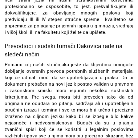
profesionalno se osposobite, to jest, prekvalifikujete ili
dokvalifikujete, za obavljanje mnogih poslova koji
predviđaju III ili IV stepen stručne spreme i kvalitetno se
pripremite za polaganje prijemnih ispita u gimnaziji, srednjoj
i višoj školi ili na fakultetu koji želite da upišete.
Prevodioci i sudski tumači Đakovica rade na
sledeći način
Primarni cilj naših stručnjaka jeste da klijentima omoguće
dobijanje overenih prevoda potrebnih službenih materijala,
koji će odmah moći da se upotrebljavaju u praksi. Da bi
dokument prebačen na novi jezik postao validan u pravnom
i zakonskom smislu mora ispuniti nekoliko suštinskih
kriterijuma. Pre svega, mora biti preveden tako da od
originala ne odudara po pitanju sadržaja ali i upotrebljenih
stručnih izraza i termina i sve to mora biti tačno i precizno
izraženo na ciljnom jeziku kako bi se izbegle bilo kakve
nejasnoće i nedvosmislenosti. Budući da su u pitanju
zvanični spisi koji će se koristiti u legalnim poslovima
različitih tipova sve u njima mora biti precizno iskazano, bez