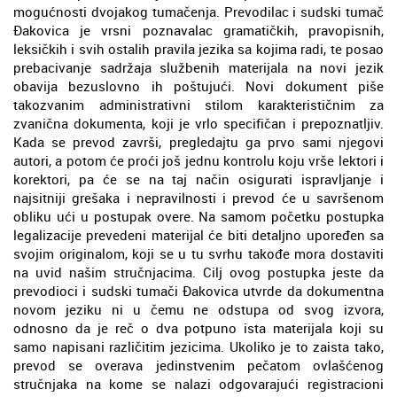
mogućnosti dvojakog tumačenja. Prevodilac i sudski tumač
Đakovica je vrsni poznavalac gramatičkih, pravopisnih,
leksičkih i svih ostalih pravila jezika sa kojima radi, te posao
prebacivanje sadržaja službenih materijala na novi jezik
obavija bezuslovno ih poštujući. Novi dokument piše
takozvanim administrativni stilom karakterističnim za
zvanična dokumenta, koji je vrlo specifičan i prepoznatljiv.
Kada se prevod završi, pregledajtu ga prvo sami njegovi
autori, a potom će proći još jednu kontrolu koju vrše lektori i
korektori, pa će se na taj način osigurati ispravljanje i
najsitniji grešaka i nepravilnosti i prevod će u savršenom
obliku ući u postupak overe. Na samom početku postupka
legalizacije prevedeni materijal će biti detaljno upoređen sa
svojim originalom, koji se u tu svrhu takođe mora dostaviti
na uvid našim stručnjacima. Cilj ovog postupka jeste da
prevodioci i sudski tumači Đakovica utvrde da dokumentna
novom jeziku ni u čemu ne odstupa od svog izvora,
odnosno da je reč o dva potpuno ista materijala koji su
samo napisani različitim jezicima. Ukoliko je to zaista tako,
prevod se overava jedinstvenim pečatom ovlašćenog
stručnjaka na kome se nalazi odgovarajući registracioni