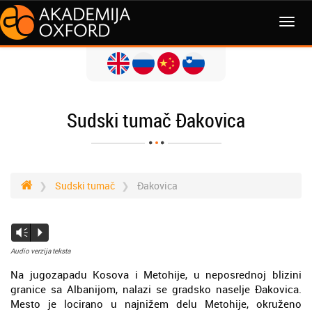
Sudski tumač Đakovica
Sudski tumač
Đakovica
Vm
P
Audio verzija teksta
Na jugozapadu Kosova i Metohije, u neposrednoj blizini
granice sa Albanijom, nalazi se gradsko naselje Đakovica.
Mesto je locirano u najnižem delu Metohije, okruženo