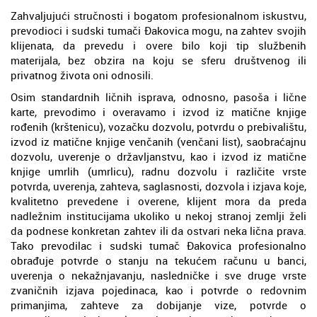
Zahvaljujući stručnosti i bogatom profesionalnom iskustvu,
prevodioci i sudski tumači Đakovica mogu, na zahtev svojih
klijenata, da prevedu i overe bilo koji tip službenih
materijala, bez obzira na koju se sferu društvenog ili
privatnog života oni odnosili.
Osim standardnih ličnih isprava, odnosno, pasoša i lične
karte, prevodimo i overavamo i izvod iz matične knjige
rođenih (krštenicu), vozačku dozvolu, potvrdu o prebivalištu,
izvod iz matične knjige venčanih (venčani list), saobraćajnu
dozvolu, uverenje o državljanstvu, kao i izvod iz matične
knjige umrlih (umrlicu), radnu dozvolu i različite vrste
potvrda, uverenja, zahteva, saglasnosti, dozvola i izjava koje,
kvalitetno prevedene i overene, klijent mora da preda
nadležnim institucijama ukoliko u nekoj stranoj zemlji želi
da podnese konkretan zahtev ili da ostvari neka lična prava.
Tako prevodilac i sudski tumač Đakovica profesionalno
obrađuje potvrde o stanju na tekućem računu u banci,
uverenja o nekažnjavanju, nasledničke i sve druge vrste
zvaničnih izjava pojedinaca, kao i potvrde o redovnim
primanjima, zahteve za dobijanje vize, potvrde o