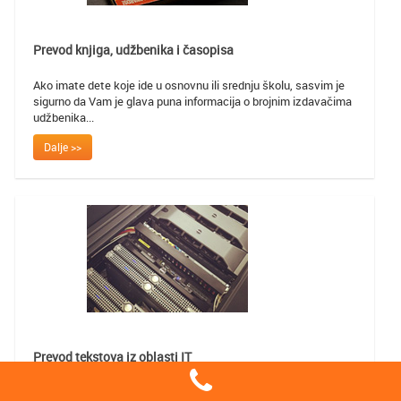
Prevod knjiga, udžbenika i časopisa
Ako imate dete koje ide u osnovnu ili srednju školu, sasvim je
sigurno da Vam je glava puna informacija o brojnim izdavačima
udžbenika...
Dalje >>
Prevod tekstova iz oblasti IT
Pojam informacione tehnologije se vrlo često koristi u znatno