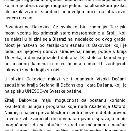
kojima je obrazovanje moguće jedino na albanskom jeziku,
ali nizak životni standard nepovoljno utiče na obrazovni
sistem u celini.
Posetiocima Đakovice će svakako biti zanimljiv Terzijski
most, veoma lep primerak stare mostogradnje u Srbiji, koji
se nalazi u blizini sela Bistražina, nedaleko od ovog grada.
Most je nazvan po terzijskom esnafu iz Đakovice, koji je
radio na njegovoj obnovi. Građevina, naime, potiče s kraja
15. veka, a današnji izgled datira iz 18. stoleća. Izgrađen je
od tesanog kamena u oker nijansi i ima 11 zaobljenih
lukova, između kojih su niše.
U blizini Đakovice nalazi se i manastir Visoki Dečani,
zadužbina kralja Stefana III Dečanskog i cara Dušana, koji je
na spisku UNESCO-ve Svetske baštine.
Žitelji Đakovice imaju mogućnost da postanu korisnici
kvalitetnih usluga i programa koje nudi Akademija Oxford.
Naime, u našem prevodilačkom centru možete dobiti prevod
i overu svih zvaničnih dokumenata i javnih isprava, a imate
mogućnost i da se obučite za rad na računarima, naučite
neki strani jezik na našim sertifikovanim kursevima,