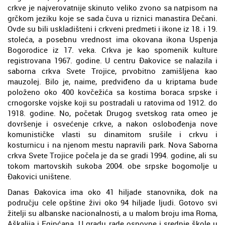
crkve je najverovatnije skinuto veliko zvono sa natpisom na
grčkom jeziku koje se sada čuva u riznici manastira Dečani.
Ovde su bili uskladišteni i crkveni predmeti i ikone iz 18. i 19.
stoleća, a posebnu vrednost ima okovana ikona Uspenja
Bogorodice iz 17. veka. Crkva je kao spomenik kulture
registrovana 1967. godine. U centru Đakovice se nalazila i
saborna crkva Svete Trojice, prvobitno zamišljena kao
mauzolej. Bilo je, naime, predviđeno da u kriptama bude
položeno oko 400 kovčežića sa kostima boraca srpske i
crnogorske vojske koji su postradali u ratovima od 1912. do
1918. godine. No, početak Drugog svetskog rata omeo je
dovršenje i osvećenje crkve, a nakon oslobođenja nove
komunističke vlasti su dinamitom srušile i crkvu i
kosturnicu i na njenom mestu napravili park. Nova Saborna
crkva Svete Trojice počela je da se gradi 1994. godine, ali su
tokom martovskih sukoba 2004. obe srpske bogomolje u
Đakovici uništene.
Danas Đakovica ima oko 41 hiljade stanovnika, dok na
području cele opštine živi oko 94 hiljade ljudi. Gotovo svi
žitelji su albanske nacionalnosti, a u malom broju ima Roma,
Aškalija i Egipćana. U gradu rade osnovne i srednje škole u