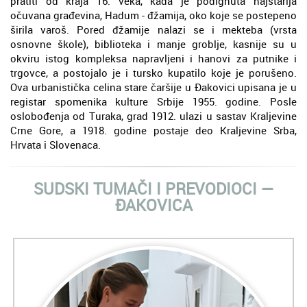
pratiti od kraja 16. veka, kada je podignuta najstarija
očuvana građevina, Hadum - đžamija, oko koje se postepeno
širila varoš. Pored đžamije nalazi se i mekteba (vrsta
osnovne škole), biblioteka i manje groblje, kasnije su u
okviru istog kompleksa napravljeni i hanovi za putnike i
trgovce, a postojalo je i tursko kupatilo koje je porušeno.
Ova urbanistička celina stare čaršije u Đakovici upisana je u
registar spomenika kulture Srbije 1955. godine. Posle
oslobođenja od Turaka, grad 1912. ulazi u sastav Kraljevine
Crne Gore, a 1918. godine postaje deo Kraljevine Srba,
Hrvata i Slovenaca.
SUDSKI TUMAČI I PREVODIOCI ―
ĐAKOVICA