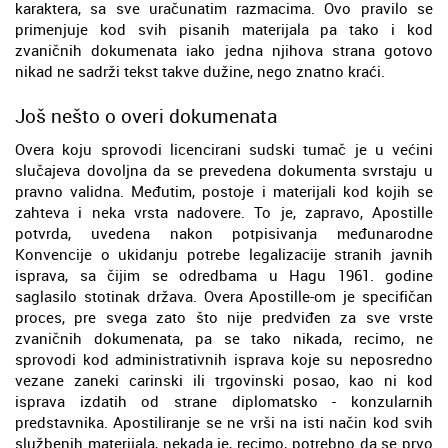
karaktera, sa sve uračunatim razmacima. Ovo pravilo se
primenjuje kod svih pisanih materijala pa tako i kod
zvaničnih dokumenata iako jedna njihova strana gotovo
nikad ne sadrži tekst takve dužine, nego znatno kraći.
Još nešto o overi dokumenata
Overa koju sprovodi licencirani sudski tumač je u većini
slučajeva dovoljna da se prevedena dokumenta svrstaju u
pravno validna. Međutim, postoje i materijali kod kojih se
zahteva i neka vrsta nadovere. To je, zapravo, Apostille
potvrda, uvedena nakon potpisivanja međunarodne
Konvencije o ukidanju potrebe legalizacije stranih javnih
isprava, sa čijim se odredbama u Hagu 1961. godine
saglasilo stotinak država. Overa Apostille-om je specifičan
proces, pre svega zato što nije predviđen za sve vrste
zvaničnih dokumenata, pa se tako nikada, recimo, ne
sprovodi kod administrativnih isprava koje su neposredno
vezane zaneki carinski ili trgovinski posao, kao ni kod
isprava izdatih od strane diplomatsko - konzularnih
predstavnika. Apostiliranje se ne vrši na isti način kod svih
službenih materijala, nekada je, recimo, potrebno da se prvo