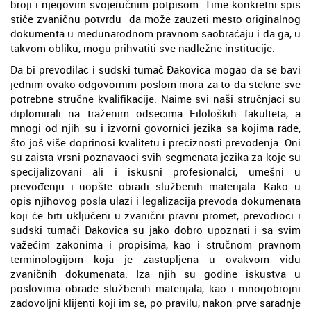
broji i njegovim svojeručnim potpisom. Time konkretni spis
stiče zvaničnu potvrdu da može zauzeti mesto originalnog
dokumenta u međunarodnom pravnom saobraćaju i da ga, u
takvom obliku, mogu prihvatiti sve nadležne institucije.
Da bi prevodilac i sudski tumač Đakovica mogao da se bavi
jednim ovako odgovornim poslom mora za to da stekne sve
potrebne stručne kvalifikacije. Naime svi naši stručnjaci su
diplomirali na traženim odsecima Filoloških fakulteta, a
mnogi od njih su i izvorni govornici jezika sa kojima rade,
što još više doprinosi kvalitetu i preciznosti prevođenja. Oni
su zaista vrsni poznavaoci svih segmenata jezika za koje su
specijalizovani ali i iskusni profesionalci, umešni u
prevođenju i uopšte obradi službenih materijala. Kako u
opis njihovog posla ulazi i legalizacija prevoda dokumenata
koji će biti uključeni u zvanični pravni promet, prevodioci i
sudski tumači Đakovica su jako dobro upoznati i sa svim
važećim zakonima i propisima, kao i stručnom pravnom
terminologijom koja je zastupljena u ovakvom vidu
zvaničnih dokumenata. Iza njih su godine iskustva u
poslovima obrade službenih materijala, kao i mnogobrojni
zadovoljni klijenti koji im se, po pravilu, nakon prve saradnje