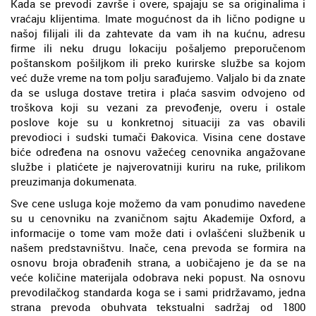
Kada se prevodi završe i overe, spajaju se sa originalima i
vraćaju klijentima. Imate mogućnost da ih lično podigne u
našoj filijali ili da zahtevate da vam ih na kućnu, adresu
firme ili neku drugu lokaciju pošaljemo preporučenom
poštanskom pošiljkom ili preko kurirske službe sa kojom
već duže vreme na tom polju sarađujemo. Valjalo bi da znate
da se usluga dostave tretira i plaća sasvim odvojeno od
troškova koji su vezani za prevođenje, overu i ostale
poslove koje su u konkretnoj situaciji za vas obavili
prevodioci i sudski tumači Đakovica. Visina cene dostave
biće određena na osnovu važećeg cenovnika angažovane
službe i platićete je najverovatniji kuriru na ruke, prilikom
preuzimanja dokumenata.
Sve cene usluga koje možemo da vam ponudimo navedene
su u cenovniku na zvaničnom sajtu Akademije Oxford, a
informacije o tome vam može dati i ovlašćeni službenik u
našem predstavništvu. Inače, cena prevoda se formira na
osnovu broja obrađenih strana, a uobičajeno je da se na
veće količine materijala odobrava neki popust. Na osnovu
prevodilačkog standarda koga se i sami pridržavamo, jedna
strana prevoda obuhvata tekstualni sadržaj od 1800