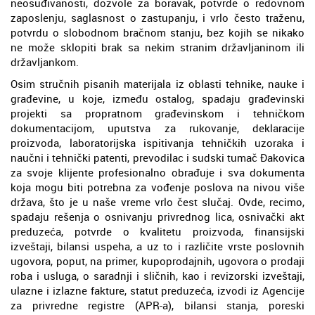
neosuđivanosti, dozvole za boravak, potvrde o redovnom
zaposlenju, saglasnost o zastupanju, i vrlo često traženu,
potvrdu o slobodnom bračnom stanju, bez kojih se nikako
ne može sklopiti brak sa nekim stranim državljaninom ili
državljankom.
Osim stručnih pisanih materijala iz oblasti tehnike, nauke i
građevine, u koje, između ostalog, spadaju građevinski
projekti sa propratnom građevinskom i tehničkom
dokumentacijom, uputstva za rukovanje, deklaracije
proizvoda, laboratorijska ispitivanja tehničkih uzoraka i
naučni i tehnički patenti, prevodilac i sudski tumač Đakovica
za svoje klijente profesionalno obrađuje i sva dokumenta
koja mogu biti potrebna za vođenje poslova na nivou više
država, što je u naše vreme vrlo čest slučaj. Ovde, recimo,
spadaju rešenja o osnivanju privrednog lica, osnivački akt
preduzeća, potvrde o kvalitetu proizvoda, finansijski
izveštaji, bilansi uspeha, a uz to i različite vrste poslovnih
ugovora, poput, na primer, kupoprodajnih, ugovora o prodaji
roba i usluga, o saradnji i sličnih, kao i revizorski izveštaji,
ulazne i izlazne fakture, statut preduzeća, izvodi iz Agencije
za privredne registre (APR-a), bilansi stanja, poreski