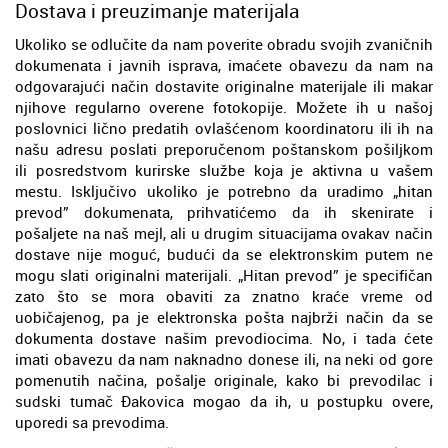
Dostava i preuzimanje materijala
Ukoliko se odlučite da nam poverite obradu svojih zvaničnih
dokumenata i javnih isprava, imaćete obavezu da nam na
odgovarajući način dostavite originalne materijale ili makar
njihove regularno overene fotokopije. Možete ih u našoj
poslovnici lično predatih ovlašćenom koordinatoru ili ih na
našu adresu poslati preporučenom poštanskom pošiljkom
ili posredstvom kurirske službe koja je aktivna u vašem
mestu. Isključivo ukoliko je potrebno da uradimo „hitan
prevod” dokumenata, prihvatićemo da ih skenirate i
pošaljete na naš mejl, ali u drugim situacijama ovakav način
dostave nije moguć, budući da se elektronskim putem ne
mogu slati originalni materijali. „Hitan prevod” je specifičan
zato što se mora obaviti za znatno kraće vreme od
uobičajenog, pa je elektronska pošta najbrži način da se
dokumenta dostave našim prevodiocima. No, i tada ćete
imati obavezu da nam naknadno donese ili, na neki od gore
pomenutih načina, pošalje originale, kako bi prevodilac i
sudski tumač Đakovica mogao da ih, u postupku overe,
uporedi sa prevodima.