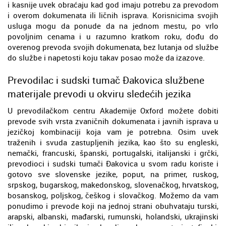
i kasnije uvek obraćaju kad god imaju potrebu za prevodom
i overom dokumenata ili ličnih isprava. Korisnicima svojih
usluga mogu da ponude da na jednom mestu, po vrlo
povoljnim cenama i u razumno kratkom roku, dođu do
overenog prevoda svojih dokumenata, bez lutanja od službe
do službe i napetosti koju takav posao može da izazove.
Prevodilac i sudski tumač Đakovica službene
materijale prevodi u okviru sledećih jezika
U prevodilačkom centru Akademije Oxford možete dobiti
prevode svih vrsta zvaničnih dokumenata i javnih isprava u
jezičkoj kombinaciji koja vam je potrebna. Osim uvek
traženih i svuda zastupljenih jezika, kao što su engleski,
nemački, francuski, španski, portugalski, italijanski i grčki,
prevodioci i sudski tumači Đakovica u svom radu koriste i
gotovo sve slovenske jezike, poput, na primer, ruskog,
srpskog, bugarskog, makedonskog, slovenačkog, hrvatskog,
bosanskog, poljskog, češkog i slovačkog. Možemo da vam
ponudimo i prevode koji na jednoj strani obuhvataju turski,
arapski, albanski, mađarski, rumunski, holandski, ukrajinski