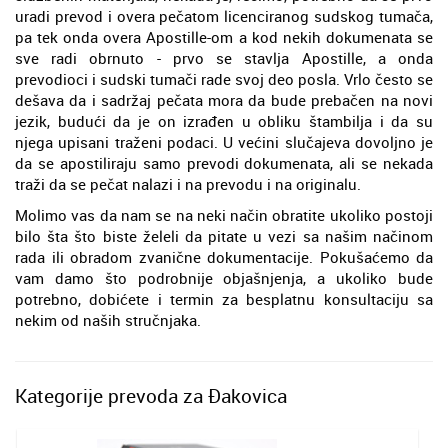
uradi prevod i overa pečatom licenciranog sudskog tumača,
pa tek onda overa Apostille-om a kod nekih dokumenata se
sve radi obrnuto - prvo se stavlja Apostille, a onda
prevodioci i sudski tumači rade svoj deo posla. Vrlo često se
dešava da i sadržaj pečata mora da bude prebačen na novi
jezik, budući da je on izrađen u obliku štambilja i da su
njega upisani traženi podaci. U većini slučajeva dovoljno je
da se apostiliraju samo prevodi dokumenata, ali se nekada
traži da se pečat nalazi i na prevodu i na originalu.
Molimo vas da nam se na neki način obratite ukoliko postoji
bilo šta što biste želeli da pitate u vezi sa našim načinom
rada ili obradom zvanične dokumentacije. Pokušaćemo da
vam damo što podrobnije objašnjenja, a ukoliko bude
potrebno, dobićete i termin za besplatnu konsultaciju sa
nekim od naših stručnjaka.
Kategorije prevoda za Đakovica