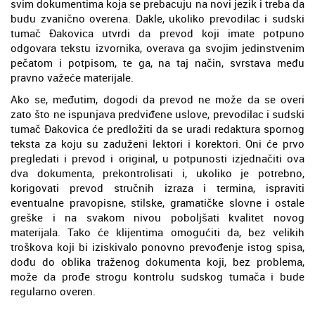
svim dokumentima koja se prebacuju na novi jezik i treba da
budu zvanično overena. Dakle, ukoliko prevodilac i sudski
tumač Đakovica utvrdi da prevod koji imate potpuno
odgovara tekstu izvornika, overava ga svojim jedinstvenim
pečatom i potpisom, te ga, na taj način, svrstava među
pravno važeće materijale.
Ako se, međutim, dogodi da prevod ne može da se overi
zato što ne ispunjava predviđene uslove, prevodilac i sudski
tumač Đakovica će predložiti da se uradi redaktura spornog
teksta za koju su zaduženi lektori i korektori. Oni će prvo
pregledati i prevod i original, u potpunosti izjednačiti ova
dva dokumenta, prekontrolisati i, ukoliko je potrebno,
korigovati prevod stručnih izraza i termina, ispraviti
eventualne pravopisne, stilske, gramatičke slovne i ostale
greške i na svakom nivou poboljšati kvalitet novog
materijala. Tako će klijentima omogućiti da, bez velikih
troškova koji bi iziskivalo ponovno prevođenje istog spisa,
dođu do oblika traženog dokumenta koji, bez problema,
može da prođe strogu kontrolu sudskog tumača i bude
regularno overen.