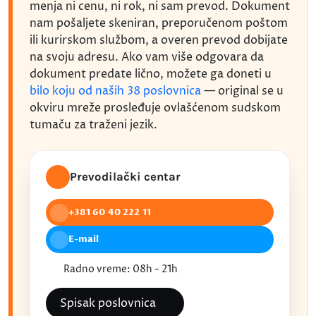
menja ni cenu, ni rok, ni sam prevod. Dokument
nam pošaljete skeniran, preporučenom poštom
ili kurirskom službom, a overen prevod dobijate
na svoju adresu. Ako vam više odgovara da
dokument predate lično, možete ga doneti u
bilo koju od naših 38 poslovnica
— original se u
okviru mreže prosleđuje ovlašćenom sudskom
tumaču za traženi jezik.
Prevodilački centar
+381 60 40 222 11
E-mail
Radno vreme: 08h - 21h
Spisak poslovnica