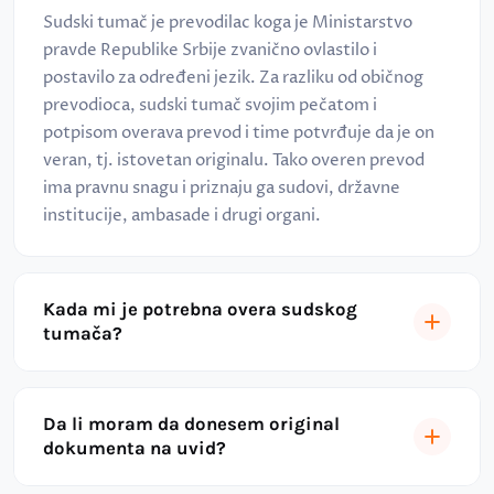
Sudski tumač je prevodilac koga je Ministarstvo
pravde Republike Srbije zvanično ovlastilo i
postavilo za određeni jezik. Za razliku od običnog
prevodioca, sudski tumač svojim pečatom i
potpisom overava prevod i time potvrđuje da je on
veran, tj. istovetan originalu. Tako overen prevod
ima pravnu snagu i priznaju ga sudovi, državne
institucije, ambasade i drugi organi.
Kada mi je potrebna overa sudskog
tumača?
Da li moram da donesem original
dokumenta na uvid?