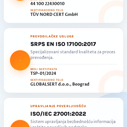
44 100 22430010
SERTIFIKACIONO TELO
TÜV NORD CERT GmbH
PREVODILAČKE USLUGE
SRPS EN ISO 17100:2017
Specijalizovani standard kvaliteta za proces
prevođenja.
BROJ SERTIFIKATA
TSP-01/2024
SERTIFIKACIONO TELO
GLOBALSERT d.o.o., Beograd
UPRAVLJANJE POVERLJIVOŠĆU
ISO/IEC 27001:2022
Sistem upravljanja bezbednošću informacija