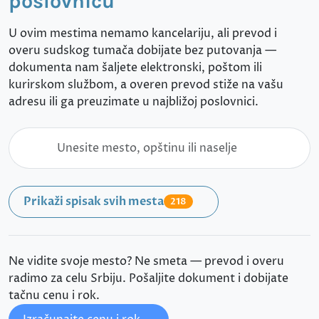
poslovnicu
U ovim mestima nemamo kancelariju, ali prevod i
overu sudskog tumača dobijate bez putovanja —
dokumenta nam šaljete elektronski, poštom ili
kurirskom službom, a overen prevod stiže na vašu
adresu ili ga preuzimate u najbližoj poslovnici.
Prikaži spisak svih mesta
218
Ne vidite svoje mesto? Ne smeta — prevod i overu
radimo za celu Srbiju. Pošaljite dokument i dobijate
tačnu cenu i rok.