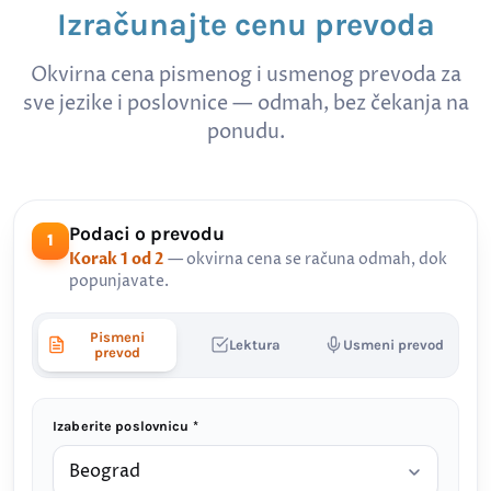
Izračunajte cenu prevoda
Okvirna cena pismenog i usmenog prevoda za
sve jezike i poslovnice — odmah, bez čekanja na
ponudu.
Podaci o prevodu
1
Korak 1 od 2
— okvirna cena se računa odmah, dok
popunjavate.
Pismeni
Lektura
Usmeni prevod
prevod
Izaberite poslovnicu *