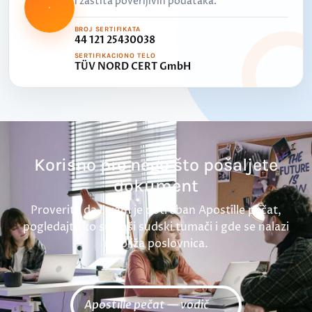
i zaštita poverljivih podataka.
BROJ SERTIFIKATA
44 121 25430038
SERTIFIKACIONO TELO
TÜV NORD CERT GmbH
Korisno pre nego što pošaljete
dokument
Proverite da li vam je potreban Apostille pečat,
pogledajte ko su naši sudski tumači i gde se nalazi
najbliža poslovnica.
Apostille pečat — vodič