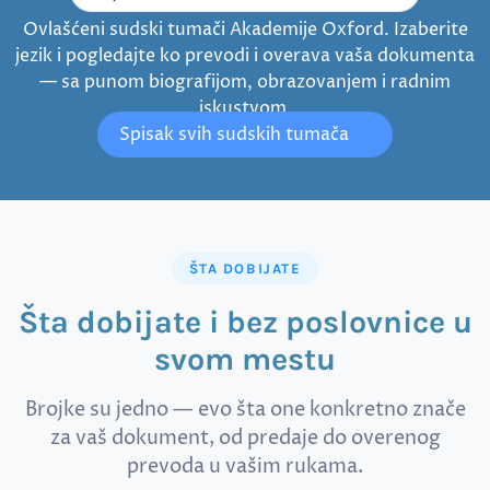
Ovlašćeni sudski tumači Akademije Oxford. Izaberite
jezik i pogledajte ko prevodi i overava vaša dokumenta
— sa punom biografijom, obrazovanjem i radnim
iskustvom.
Spisak svih sudskih tumača
ŠTA DOBIJATE
Šta dobijate i bez poslovnice u
svom mestu
Brojke su jedno — evo šta one konkretno znače
za vaš dokument, od predaje do overenog
prevoda u vašim rukama.