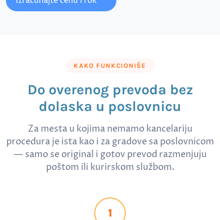
Izračunajte cenu i rok
KAKO FUNKCIONIŠE
Do overenog prevoda bez
dolaska u poslovnicu
Za mesta u kojima nemamo kancelariju
procedura je ista kao i za gradove sa poslovnicom
— samo se original i gotov prevod razmenjuju
poštom ili kurirskom službom.
1