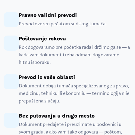
Pravno validni prevodi
Prevod overen pečatom sudskog tumača.
Poštovanje rokova
Rok dogovaramo pre početka rada i držimo ga se — a
kada vam dokument treba odmah, dogovaramo
hitnu isporuku.
Prevod iz vaše oblasti
Dokument dobija tumača specijalizovanog za pravo,
medicinu, tehniku ili ekonomiju — terminologija nije
prepuštena slučaju.
Bez putovanja u drugo mesto
Dokument predajete i preuzimate u poslovnici u
svom gradu, a ako vam tako odgovara — poštom,