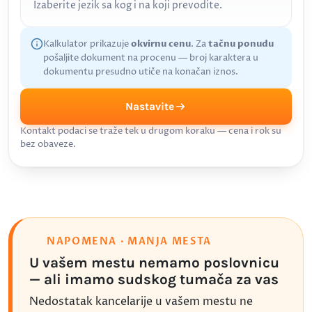
Izaberite jezik sa kog i na koji prevodite.
Kalkulator prikazuje
okvirnu cenu
. Za
tačnu ponudu
pošaljite dokument na procenu — broj karaktera u
dokumentu presudno utiče na konačan iznos.
Nastavite
Kontakt podaci se traže tek u drugom koraku — cena i rok su
bez obaveze.
NAPOMENA · MANJA MESTA
U vašem mestu nemamo poslovnicu
— ali imamo sudskog tumača za vas
Nedostatak kancelarije u vašem mestu ne