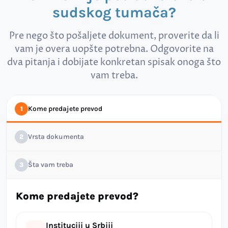
sudskog tumača?
Pre nego što pošaljete dokument, proverite da li
vam je overa uopšte potrebna. Odgovorite na
dva pitanja i dobijate konkretan spisak onoga što
vam treba.
Kome predajete prevod
1
Vrsta dokumenta
2
Šta vam treba
3
Kome predajete prevod?
Instituciji u Srbiji