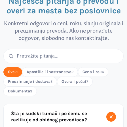
Najčešća pitanja o prevodu i
overi za mesta bez poslovnice
Konkretni odgovori o ceni, roku, slanju originala i
preuzimanju prevoda. Ako ne pronađete
odgovor, slobodno nas kontaktirajte.
Pretraga čestih pitanja
Sve
Apostille i inostranstvo
Cena i rok
21
2
4
Preuzimanje i dostava
Overa i pečat
5
7
Dokumenta
3
Šta je sudski tumač i po čemu se
razlikuje od običnog prevodioca?