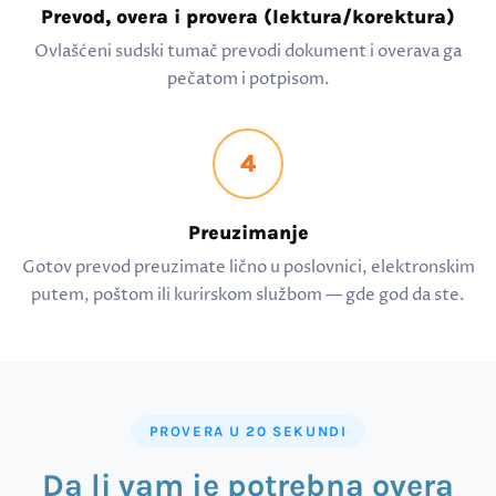
Prevod, overa i provera (lektura/korektura)
Ovlašćeni sudski tumač prevodi dokument i overava ga
pečatom i potpisom.
4
Preuzimanje
Gotov prevod preuzimate lično u poslovnici, elektronskim
putem, poštom ili kurirskom službom — gde god da ste.
PROVERA U 20 SEKUNDI
Da li vam je potrebna overa