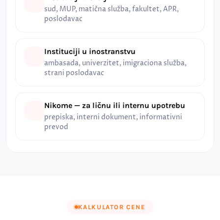
sud, MUP, matična služba, fakultet, APR,
poslodavac
Instituciji u inostranstvu
ambasada, univerzitet, imigraciona služba,
strani poslodavac
Nikome — za ličnu ili internu upotrebu
prepiska, interni dokument, informativni
prevod
KALKULATOR CENE