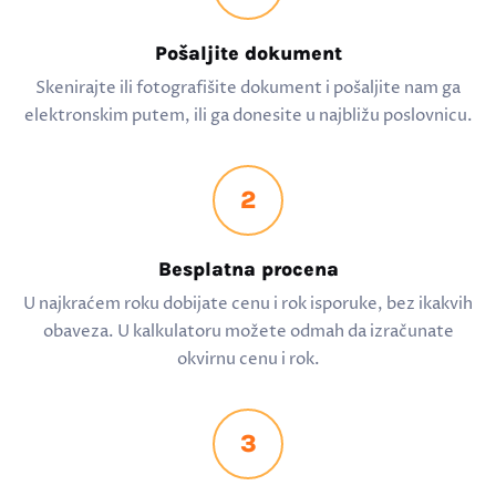
Pošaljite dokument
Skenirajte ili fotografišite dokument i pošaljite nam ga
elektronskim putem, ili ga donesite u najbližu poslovnicu.
2
Besplatna procena
U najkraćem roku dobijate cenu i rok isporuke, bez ikakvih
obaveza. U kalkulatoru možete odmah da izračunate
okvirnu cenu i rok.
3