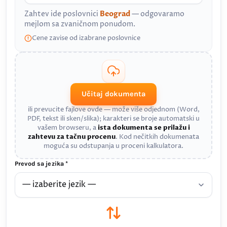
Zahtev ide poslovnici
Beograd
— odgovaramo
mejlom sa zvaničnom ponudom.
Cene zavise od izabrane poslovnice
Učitaj dokumenta
ili prevucite fajlove ovde — može više odjednom (Word,
PDF, tekst ili sken/slika); karakteri se broje automatski u
vašem browseru, a
ista dokumenta se prilažu i
zahtevu za tačnu procenu
. Kod nečitkih dokumenata
moguća su odstupanja u proceni kalkulatora.
Prevod sa jezika *