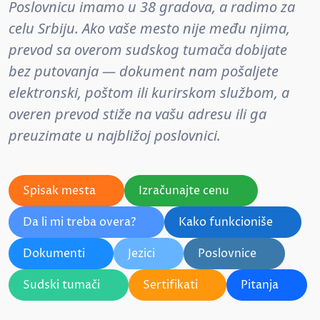
Poslovnicu imamo u 38 gradova, a radimo za
celu Srbiju. Ako vaše mesto nije među njima,
prevod sa overom sudskog tumača dobijate
bez putovanja — dokument nam pošaljete
elektronski, poštom ili kurirskom službom, a
overen prevod stiže na vašu adresu ili ga
preuzimate u najbližoj poslovnici.
Spisak mesta
Izračunajte cenu
Da li mi treba overa?
Kako funkcioniše
Dokumenti
Jezici
Poslovnice
Sudski tumači
Sertifikati
Pitanja