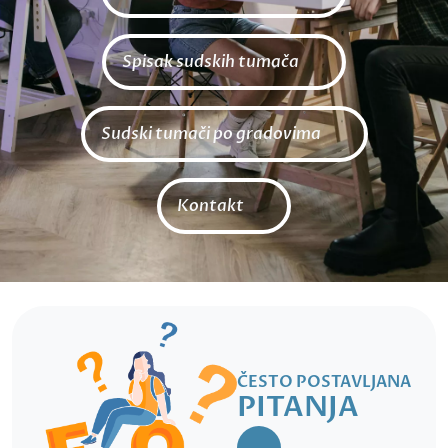
Spisak sudskih tumača
Sudski tumači po gradovima
Kontakt
ČESTO POSTAVLJANA
PITANJA