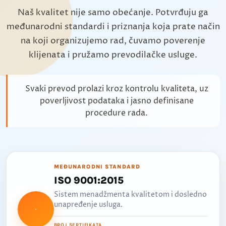
Naš kvalitet nije samo obećanje. Potvrđuju ga
međunarodni standardi i priznanja koja prate način
na koji organizujemo rad, čuvamo poverenje
klijenata i pružamo prevodilačke usluge.
Svaki prevod prolazi kroz kontrolu kvaliteta, uz
poverljivost podataka i jasno definisane
procedure rada.
MEĐUNARODNI STANDARD
ISO 9001:2015
Sistem menadžmenta kvalitetom i dosledno
unapređenje usluga.
BROJ SERTIFIKATA