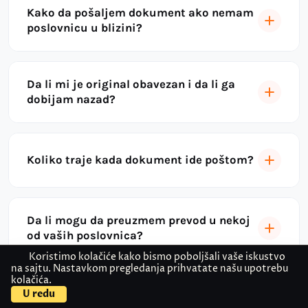
Kako da pošaljem dokument ako nemam
poslovnicu u blizini?
Da li mi je original obavezan i da li ga
dobijam nazad?
Koliko traje kada dokument ide poštom?
Da li mogu da preuzmem prevod u nekoj
od vaših poslovnica?
Koristimo kolačiće kako bismo poboljšali vaše iskustvo
na sajtu. Nastavkom pregledanja prihvatate našu upotrebu
kolačića.
Kontaktirajte nas
Pošaljite dokument
U redu
Za koje jezike radite prevod sa overom?