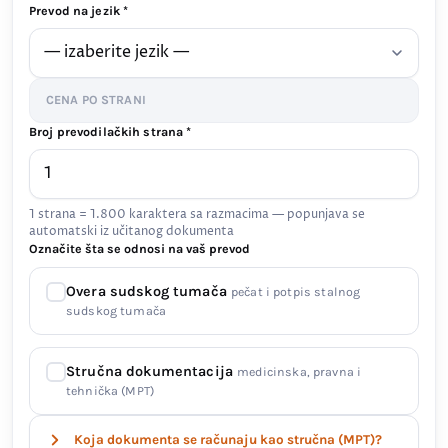
Prevod na jezik *
CENA PO STRANI
Broj prevodilačkih strana *
1 strana = 1.800 karaktera sa razmacima — popunjava se
automatski iz učitanog dokumenta
Označite šta se odnosi na vaš prevod
Overa sudskog tumača
pečat i potpis stalnog
sudskog tumača
Stručna dokumentacija
medicinska, pravna i
tehnička (MPT)
Koja dokumenta se računaju kao stručna (MPT)?