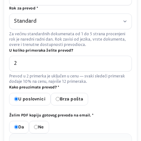
Rok za prevod *
Za većinu standardnih dokumenata od 1 do 5 strana procenjeni
rok je naredni radni dan. Rok zavisi od jezika, vrste dokumenta,
overe i trenutne dostupnosti prevodioca.
U koliko primeraka želite prevod?
Prevod u 2 primerka je uključen u cenu — svaki sledeći primerak
dodaje 10% na cenu, najviše 12 primeraka.
Kako preuzimate prevod? *
U poslovnici
Brza pošta
Želim PDF kopiju gotovog prevoda na email. *
Da
Ne