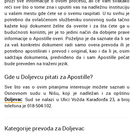
pruži sve informacije o ovom procesu, ali će vam svakako
reći sve što o tome zna i uputiti vas na nadležnu instituciju
u vašem mestu gde ćete se o svemu raspitati. U tu svrhu je
potrebno da ovlašćenom službeniku osnovnog suda tačno
kažete koji dokument želite da overite i za šta ćete ga u
budućnosti koristiti, jer je to jedini način da dobijete prave
informacije o Apostille overi. Poželjno je da saznate da li se
za vaš konkretni dokument radi samo overa prevoda ili je
potrebno apostilirati i prevod i original, kao i da li je, osim
sadržaja dokumenta, predviđeno da i sam Apostille pečat
bude preveden na traženi jezik.
Gde u Doljevcu pitati za Apostille?
Sve što vas o ovim pitanjima interesuje možete saznati u
Osnovnom sudu u Nišu, koji je nadležan i za opštinu
Doljevac
. Sud se nalazi u Ulici Vožda Karađorđa 23, a broj
telefona je 018-504-102.
Kategorije prevoda za Doljevac