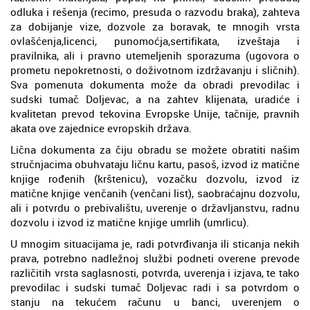
odluka i rešenja (recimo, presuda o razvodu braka), zahteva
za dobijanje vize, dozvole za boravak, te mnogih vrsta
ovlašćenja,licenci, punomoćja,sertifikata, izveštaja i
pravilnika, ali i pravno utemeljenih sporazuma (ugovora o
prometu nepokretnosti, o doživotnom izdržavanju i sličnih).
Sva pomenuta dokumenta može da obradi prevodilac i
sudski tumač Doljevac, a na zahtev klijenata, uradiće i
kvalitetan prevod tekovina Evropske Unije, tačnije, pravnih
akata ove zajednice evropskih država.
Lična dokumenta za čiju obradu se možete obratiti našim
stručnjacima obuhvataju ličnu kartu, pasoš, izvod iz matične
knjige rođenih (krštenicu), vozačku dozvolu, izvod iz
matične knjige venčanih (venčani list), saobraćajnu dozvolu,
ali i potvrdu o prebivalištu, uverenje o državljanstvu, radnu
dozvolu i izvod iz matične knjige umrlih (umrlicu).
U mnogim situacijama je, radi potvrđivanja ili sticanja nekih
prava, potrebno nadležnoj službi podneti overene prevode
različitih vrsta saglasnosti, potvrda, uverenja i izjava, te tako
prevodilac i sudski tumač Doljevac radi i sa potvrdom o
stanju na tekućem računu u banci, uverenjem o