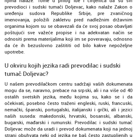
njima nalaze. Tome u prilog ide i činjenica da su svi
prevodioci i sudski tumači Doljevac, kako nalaže Zakon o
uređenju sudova Republike Srbije, pre zvaničnog
imenovanja, položili zakletvu pred nadležnim državnim
organima kojom su se obavezali da će svoj posao obavljati
poštujući sve važeće propise i na adekvatan način se
odnositi prema materijalima koji im se poveravaju, odnosno
da će ih bezuslovno zaštititi od bilo kakve nepoželjne
upotrebe.
U okviru kojih jezika radi prevodilac i sudski
tumač Doljevac?
U našem prevodilačkom centru sadržaji vaših dokumenata
mogu da se, naravno, prebace na srpski, ali i na više od 40
ostalih svetskih jezika, među kojima su, kako se i da
očekivati, posebno često traženi engleski, ruski, francuski,
nemački, španski, portugalski, italijanski i grčki, ali i jezici
naših suseda: makedonski, hrvatski, bosanski, albanski,
bugarski, mađarski i rumunski. Prevodilac i sudski tumač
Doljevac može da uradi i prevod dokumenata koji na jednoj
strani obuhvata neki od jezika ne baš često zastupljenih u