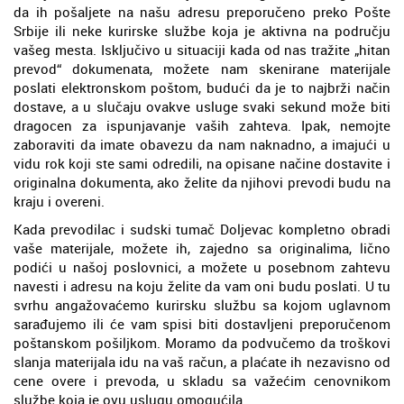
da ih pošaljete na našu adresu preporučeno preko Pošte
Srbije ili neke kurirske službe koja je aktivna na području
vašeg mesta. Isključivo u situaciji kada od nas tražite „hitan
prevod“ dokumenata, možete nam skenirane materijale
poslati elektronskom poštom, budući da je to najbrži način
dostave, a u slučaju ovakve usluge svaki sekund može biti
dragocen za ispunjavanje vaših zahteva. Ipak, nemojte
zaboraviti da imate obavezu da nam naknadno, a imajući u
vidu rok koji ste sami odredili, na opisane načine dostavite i
originalna dokumenta, ako želite da njihovi prevodi budu na
kraju i overeni.
Kada prevodilac i sudski tumač Doljevac kompletno obradi
vaše materijale, možete ih, zajedno sa originalima, lično
podići u našoj poslovnici, a možete u posebnom zahtevu
navesti i adresu na koju želite da vam oni budu poslati. U tu
svrhu angažovaćemo kurirsku službu sa kojom uglavnom
sarađujemo ili će vam spisi biti dostavljeni preporučenom
poštanskom pošiljkom. Moramo da podvučemo da troškovi
slanja materijala idu na vaš račun, a plaćate ih nezavisno od
cene overe i prevoda, u skladu sa važećim cenovnikom
službe koja je ovu uslugu omogućila.