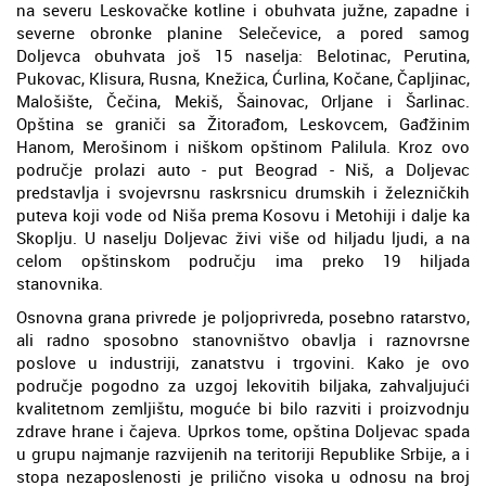
na severu Leskovačke kotline i obuhvata južne, zapadne i
severne obronke planine Selečevice, a pored samog
Doljevca obuhvata još 15 naselja: Belotinac, Perutina,
Pukovac, Klisura, Rusna, Knežica, Ćurlina, Kočane, Čapljinac,
Malošište, Čečina, Mekiš, Šainovac, Orljane i Šarlinac.
Opština se graniči sa Žitorađom, Leskovcem, Gađžinim
Hanom, Merošinom i niškom opštinom Palilula. Kroz ovo
područje prolazi auto - put Beograd - Niš, a Doljevac
predstavlja i svojevrsnu raskrsnicu drumskih i železničkih
puteva koji vode od Niša prema Kosovu i Metohiji i dalje ka
Skoplju. U naselju Doljevac živi više od hiljadu ljudi, a na
celom opštinskom području ima preko 19 hiljada
stanovnika.
Osnovna grana privrede je poljoprivreda, posebno ratarstvo,
ali radno sposobno stanovništvo obavlja i raznovrsne
poslove u industriji, zanatstvu i trgovini. Kako je ovo
područje pogodno za uzgoj lekovitih biljaka, zahvaljujući
kvalitetnom zemljištu, moguće bi bilo razviti i proizvodnju
zdrave hrane i čajeva. Uprkos tome, opština Doljevac spada
u grupu najmanje razvijenih na teritoriji Republike Srbije, a i
stopa nezaposlenosti je prilično visoka u odnosu na broj