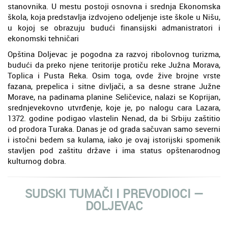
stanovnika. U mestu postoji osnovna i srednja Ekonomska
škola, koja predstavlja izdvojeno odeljenje iste škole u Nišu,
u kojoj se obrazuju budući finansijski admanistratori i
ekonomski tehničari
Opština Doljevac je pogodna za razvoj ribolovnog turizma,
budući da preko njene teritorije protiču reke Južna Morava,
Toplica i Pusta Reka. Osim toga, ovde žive brojne vrste
fazana, prepelica i sitne divljači, a sa desne strane Južne
Morave, na padinama planine Seličevice, nalazi se Koprijan,
srednjevekovno utvrđenje, koje je, po nalogu cara Lazara,
1372. godine podigao vlastelin Nenad, da bi Srbiju zaštitio
od prodora Turaka. Danas je od grada sačuvan samo severni
i istočni bedem sa kulama, iako je ovaj istorijski spomenik
stavljen pod zaštitu države i ima status opštenarodnog
kulturnog dobra.
SUDSKI TUMAČI I PREVODIOCI ―
DOLJEVAC