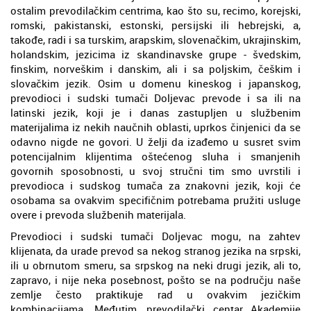
ostalim prevodilačkim centrima, kao što su, recimo, korejski,
romski, pakistanski, estonski, persijski ili hebrejski, a,
takođe, radi i sa turskim, arapskim, slovenačkim, ukrajinskim,
holandskim, jezicima iz skandinavske grupe - švedskim,
finskim, norveškim i danskim, ali i sa poljskim, češkim i
slovačkim jezik. Osim u domenu kineskog i japanskog,
prevodioci i sudski tumači Doljevac prevode i sa ili na
latinski jezik, koji je i danas zastupljen u službenim
materijalima iz nekih naučnih oblasti, uprkos činjenici da se
odavno nigde ne govori. U želji da izađemo u susret svim
potencijalnim klijentima oštećenog sluha i smanjenih
govornih sposobnosti, u svoj stručni tim smo uvrstili i
prevodioca i sudskog tumača za znakovni jezik, koji će
osobama sa ovakvim specifičnim potrebama pružiti usluge
overe i prevoda službenih materijala.
Prevodioci i sudski tumači Doljevac mogu, na zahtev
klijenata, da urade prevod sa nekog stranog jezika na srpski,
ili u obrnutom smeru, sa srpskog na neki drugi jezik, ali to,
zapravo, i nije neka posebnost, pošto se na području naše
zemlje često praktikuje rad u ovakvim jezičkim
kombinacijama. Međutim, prevodilački centar Akademije