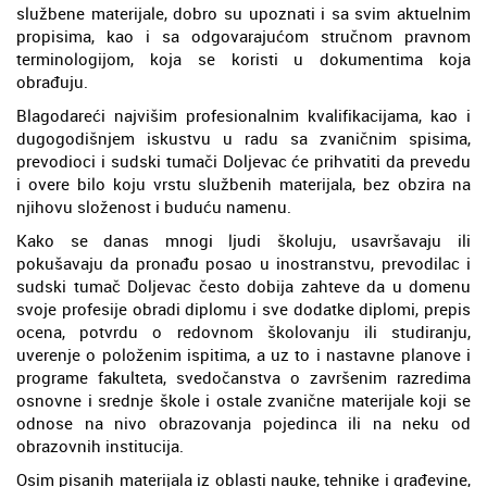
službene materijale, dobro su upoznati i sa svim aktuelnim
propisima, kao i sa odgovarajućom stručnom pravnom
terminologijom, koja se koristi u dokumentima koja
obrađuju.
Blagodareći najvišim profesionalnim kvalifikacijama, kao i
dugogodišnjem iskustvu u radu sa zvaničnim spisima,
prevodioci i sudski tumači Doljevac će prihvatiti da prevedu
i overe bilo koju vrstu službenih materijala, bez obzira na
njihovu složenost i buduću namenu.
Kako se danas mnogi ljudi školuju, usavršavaju ili
pokušavaju da pronađu posao u inostranstvu, prevodilac i
sudski tumač Doljevac često dobija zahteve da u domenu
svoje profesije obradi diplomu i sve dodatke diplomi, prepis
ocena, potvrdu o redovnom školovanju ili studiranju,
uverenje o položenim ispitima, a uz to i nastavne planove i
programe fakulteta, svedočanstva o završenim razredima
osnovne i srednje škole i ostale zvanične materijale koji se
odnose na nivo obrazovanja pojedinca ili na neku od
obrazovnih institucija.
Osim pisanih materijala iz oblasti nauke, tehnike i građevine,