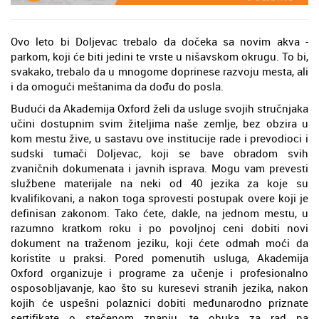
Ovo leto bi Doljevac trebalo da dočeka sa novim akva -
parkom, koji će biti jedini te vrste u nišavskom okrugu. To bi,
svakako, trebalo da u mnogome doprinese razvoju mesta, ali
i da omogući meštanima da dođu do posla.
Budući da Akademija Oxford želi da usluge svojih stručnjaka
učini dostupnim svim žiteljima naše zemlje, bez obzira u
kom mestu žive, u sastavu ove institucije rade i prevodioci i
sudski tumači Doljevac, koji se bave obradom svih
zvaničnih dokumenata i javnih isprava. Mogu vam prevesti
službene materijale na neki od 40 jezika za koje su
kvalifikovani, a nakon toga sprovesti postupak overe koji je
definisan zakonom. Tako ćete, dakle, na jednom mestu, u
razumno kratkom roku i po povoljnoj ceni dobiti novi
dokument na traženom jeziku, koji ćete odmah moći da
koristite u praksi. Pored pomenutih usluga, Akademija
Oxford organizuje i programe za učenje i profesionalno
osposobljavanje, kao što su kuresevi stranih jezika, nakon
kojih će uspešni polaznici dobiti međunarodno priznate
sertifikate o stečenom znanju, te obuka za rad na