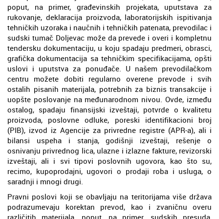
poput, na primer, građevinskih projekata, uputstava za
rukovanje, deklaracija proizvoda, laboratorijskih ispitivanja
tehničkih uzoraka i naučnih i tehničkih patenata, prevodilac i
sudski tumač Doljevac može da prevede i overi i kompletnu
tendersku dokumentaciju, u koju spadaju predmeri, obrasci,
grafička dokumentacija sa tehničkim specifikacijama, opšti
uslovi i uputstva za ponuđače. U našem prevodilačkom
centru možete dobiti regularno overene prevode i svih
ostalih pisanih materijala, potrebnih za biznis transakcije i
uopšte poslovanje na međunarodnom nivou. Ovde, između
ostalog, spadaju finansijski izveštaji, potvrde o kvalitetu
proizvoda, poslovne odluke, poreski identifikacioni broj
(PIB), izvod iz Agencije za privredne registre (APR-a), ali i
bilansi uspeha i stanja, godišnji izveštaji, rešenje o
osnivanju privrednog lica, ulazne i izlazne fakture, revizorski
izveštaji, ali i svi tipovi poslovnih ugovora, kao što su,
recimo, kupoprodajni, ugovori o prodaji roba i usluga, o
saradnji i mnogi drugi.
Pravni poslovi koji se obavljaju na teritorijama više država
podrazumevaju korektan prevod, kao i zvaničnu overu
različitih materijala, poput, na primer, sudskih presuda,