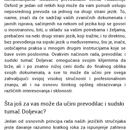
Oxford je jedan od retkih koji može da vam ponudi uslugu
neposrednog prevoda sa jednog na drugi strani jezik. To,
naime, znači da će sadržaji vaših zvaničnih dokumenata i
javnih isprava, sačinjenih na nekom od jezika koji se govori
u inostranstvu, biti, u skladu sa vašim potrebama i željama,
prebačeni na neki drugi strani jezik, koji tražite, i to direktno,
bez prevođenja na srpski jezik u međuvremenu, što je, inače,
uobičajena praksa u mnogim drugim institucijama koje se
bave ovim poslovima. Ovakvim načinom rada, prevodilac i
sudski tumač Doljevac omogućava svojim klijentima da
brže, ali i po znatno nižoj ceni dođu do finalnog oblika
svojih dokumenata, a sve to može da učini pre svega
zahvaljujući svojoj visokoj stručnosti i profesionalnom
znanju, ali i na osnovu širokog opšteg obrazovanja i
različitih interesovanja i sklonosti.
Šta još za vas može da učini prevodilac i sudski
tumač Doljevac?
Jedan od osnovnih principa rada naših jezičkih stručnjaka
jeste davanje razumno kratkog roka za ispunjenje zahteva