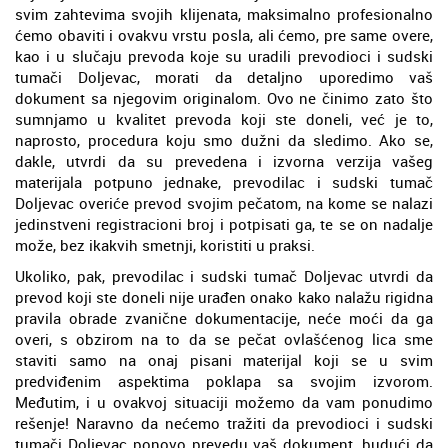
svim zahtevima svojih klijenata, maksimalno profesionalno
ćemo obaviti i ovakvu vrstu posla, ali ćemo, pre same overe,
kao i u slučaju prevoda koje su uradili prevodioci i sudski
tumači Doljevac, morati da detaljno uporedimo vaš
dokument sa njegovim originalom. Ovo ne činimo zato što
sumnjamo u kvalitet prevoda koji ste doneli, već je to,
naprosto, procedura koju smo dužni da sledimo. Ako se,
dakle, utvrdi da su prevedena i izvorna verzija vašeg
materijala potpuno jednake, prevodilac i sudski tumač
Doljevac overiće prevod svojim pečatom, na kome se nalazi
jedinstveni registracioni broj i potpisati ga, te se on nadalje
može, bez ikakvih smetnji, koristiti u praksi.
Ukoliko, pak, prevodilac i sudski tumač Doljevac utvrdi da
prevod koji ste doneli nije urađen onako kako nalažu rigidna
pravila obrade zvanične dokumentacije, neće moći da ga
overi, s obzirom na to da se pečat ovlašćenog lica sme
staviti samo na onaj pisani materijal koji se u svim
predviđenim aspektima poklapa sa svojim izvorom.
Međutim, i u ovakvoj situaciji možemo da vam ponudimo
rešenje! Naravno da nećemo tražiti da prevodioci i sudski
tumači Doljevac ponovo prevedu vaš dokument, budući da