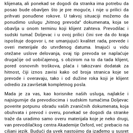
klijenata, ali ponekad se dogodi da stranka ima potrebu da
posao bude obavljen što je pre moguće, i nije u prilici da
prihvati ponuđene rokove. U takvoj situaciji možemo da
ponudimo uslugu „hitnog prevoda“ dokumenata, koja se
obavlja u onom terminu koji klijent zahteva. Prevodilac i
sudski tumač Doljevac i u ovoj prilici čini sve da do kraja
ispoštuje dogovor i, ne umanjujući kvalitet rada, prevede i
overi meterijale do utvrđenog datuma. Imajući u vidu
otežane uslove delovanja, ovaj tip prevoda se naplaćuje
drugačije od uobičajenog, s obzirom na to da tada klijent,
pored osnovnih troškova, plaća i takozvani dodatak za
hitnost, čiji iznos zavisi kako od broja stranica koje se
prevode i overavaju, tako i od dužine roka koji je klijent
odredio za završetak kompletnog posla.
Mada je za vas, kao korisnike naših usluga, najlakše i
najsigurnije da prevodiocima i sudskim tumačima Doljevac
poverite potpunu obradu vaših zvaničnih dokumenata, koja
obuhvata i prevod i overu, ponekad se dogodi da stranke
traže da uradimo samo overu materijala koje je neko drugi,
van prevodilačkog centra Akademije Oxford, već prebacio na
ciljani jezik. Budući da uvek nastojimo da izađemo u susret