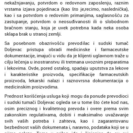
nekažnjavanju, potvrdom o redovnom zaposlenju, raznim
vrstama izjava pojedinaca (kao što je,recimo, naslednička),
kao i sa potvrdom o redovnim primanjima, saglasnošću za
zastupanje, potvrdom o neosuđivanosti ili o slobodnom
bračnom stanju, koja je uvek potrebna kada neka osoba
sklapa brak u stranoj zemlji.
Sa posebnom obazrivošću prevodilac i sudski tumač
Doljevac pristupa obradi medicinske i farmaceutske
dokumentacije, imajući u vidu da je klijenti uglavnom traže u
cilju lečenja u inostranstvu ili tretmana uvoznim preparatima
i lekovima. Ovde, pored ostalog, spadaju uputstva za lekove
i karakteristike proizvoda, specifikacije farmaceutskih
proizvoda, lekarski nalazi i raznovrsna dokumentacija o
medicinskim proizvodima.
Prednost korišćenja usluga koji mogu da ponude prevodioci
i sudski tumači Doljevac ogleda se u tome što ćete kod nas,
osim preciznog i kvalitetnog prevoda i overe prema svim
zakonskim regulativama, dobiti i maksimalno uvažavanje
svih vaših potreba i zahteva, kao i zagarantovanu
bezbednost vaših dokumenata i, naravno, podataka koji se u