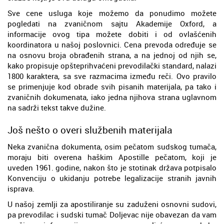
Sve cene usluga koje možemo da ponudimo možete
pogledati na zvaničnom sajtu Akademije Oxford, a
informacije ovog tipa možete dobiti i od ovlašćenih
koordinatora u našoj poslovnici. Cena prevoda određuje se
na osnovu broja obrađenih strana, a na jednoj od njih se,
kako propisuje opšteprihvaćeni prevodilački standard, nalazi
1800 karaktera, sa sve razmacima između reči. Ovo pravilo
se primenjuje kod obrade svih pisanih materijala, pa tako i
zvaničnih dokumenata, iako jedna njihova strana uglavnom
na sadrži tekst takve dužine.
Još nešto o overi službenih materijala
Neka zvanična dokumenta, osim pečatom sudskog tumača,
moraju biti overena haškim Apostille pečatom, koji je
uveden 1961. godine, nakon što je stotinak država potpisalo
Konvenciju o ukidanju potrebe legalizacije stranih javnih
isprava.
U našoj zemlji za apostiliranje su zaduženi osnovni sudovi,
pa prevodilac i sudski tumač Doljevac nije obavezan da vam