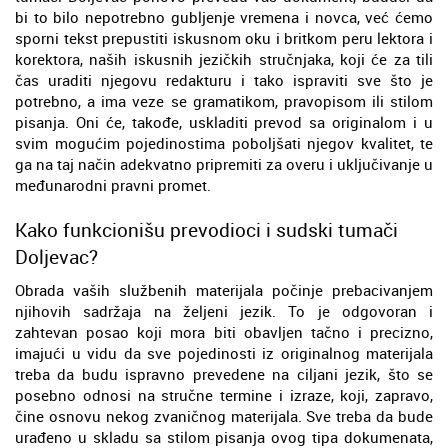
bi to bilo nepotrebno gubljenje vremena i novca, već ćemo
sporni tekst prepustiti iskusnom oku i britkom peru lektora i
korektora, naših iskusnih jezičkih stručnjaka, koji će za tili
čas uraditi njegovu redakturu i tako ispraviti sve što je
potrebno, a ima veze se gramatikom, pravopisom ili stilom
pisanja. Oni će, takođe, uskladiti prevod sa originalom i u
svim mogućim pojedinostima poboljšati njegov kvalitet, te
ga na taj način adekvatno pripremiti za overu i uključivanje u
međunarodni pravni promet.
Kako funkcionišu prevodioci i sudski tumači
Doljevac?
Obrada vaših službenih materijala počinje prebacivanjem
njihovih sadržaja na željeni jezik. To je odgovoran i
zahtevan posao koji mora biti obavljen tačno i precizno,
imajući u vidu da sve pojedinosti iz originalnog materijala
treba da budu ispravno prevedene na ciljani jezik, što se
posebno odnosi na stručne termine i izraze, koji, zapravo,
čine osnovu nekog zvaničnog materijala. Sve treba da bude
urađeno u skladu sa stilom pisanja ovog tipa dokumenata,