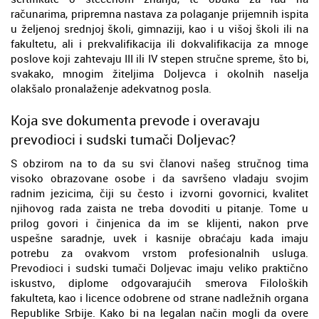
računarima, pripremna nastava za polaganje prijemnih ispita
u željenoj srednjoj školi, gimnaziji, kao i u višoj školi ili na
fakultetu, ali i prekvalifikacija ili dokvalifikacija za mnoge
poslove koji zahtevaju III ili IV stepen stručne spreme, što bi,
svakako, mnogim žiteljima Doljevca i okolnih naselja
olakšalo pronalaženje adekvatnog posla.
Koja sve dokumenta prevode i overavaju
prevodioci i sudski tumači Doljevac?
S obzirom na to da su svi članovi našeg stručnog tima
visoko obrazovane osobe i da savršeno vladaju svojim
radnim jezicima, čiji su često i izvorni govornici, kvalitet
njihovog rada zaista ne treba dovoditi u pitanje. Tome u
prilog govori i činjenica da im se klijenti, nakon prve
uspešne saradnje, uvek i kasnije obraćaju kada imaju
potrebu za ovakvom vrstom profesionalnih usluga.
Prevodioci i sudski tumači Doljevac imaju veliko praktično
iskustvo, diplome odgovarajućih smerova Filoloških
fakulteta, kao i licence odobrene od strane nadležnih organa
Republike Srbije. Kako bi na legalan način mogli da overe