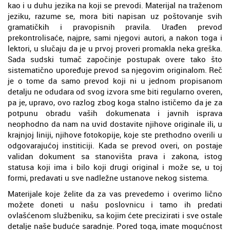
kao i u duhu jezika na koji se prevodi. Materijal na traženom
jeziku, razume se, mora biti napisan uz poštovanje svih
gramatičkih i pravopisnih pravila. Urađen prevod
prekontrolisaće, najpre, sami njegovi autori, a nakon toga i
lektori, u slučaju da je u prvoj proveri promakla neka greška.
Sada sudski tumač započinje postupak overe tako što
sistematično upoređuje prevod sa njegovim originalom. Reč
je o tome da samo prevod koji ni u jednom propisanom
detalju ne odudara od svog izvora sme biti regularno overen,
pa je, upravo, ovo razlog zbog koga stalno ističemo da je za
potpunu obradu vaših dokumenata i javnih isprava
neophodno da nam na uvid dostavite njihove originale ili, u
krajnjoj liniji, njihove fotokopije, koje ste prethodno overili u
odgovarajućoj institiciji. Kada se prevod overi, on postaje
validan dokument sa stanovišta prava i zakona, istog
statusa koji ima i bilo koji drugi original i može se, u toj
formi, predavati u sve nadležne ustanove nekog sistema.
Materijale koje želite da za vas prevedemo i overimo lično
možete doneti u našu poslovnicu i tamo ih predati
ovlašćenom službeniku, sa kojim ćete precizirati i sve ostale
detalje naše buduće saradnje. Pored toga, imate mogućnost