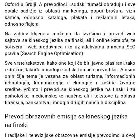
Oxford u Srbiji. A prevodioci i sudski tumači obrađuju i sve
ostale sadržje iz oblasti marketinga, poput brošura, vizit
kartica, odnosno kataloga, plakata i reklamnih letaka,
odnosno flajera.
Na zahtev klijenata možemo da izvršimo i prevod web
sajtova sa kineskog jezika na finski, ali i online katalofa, te
softvera i web prodavnica i to uz adekvatnu primenu SEO
pravila (Search Engine Optimisation).
Sve vrste tekstova, kako one koji će biti javno plasirani, tako
i stručne, takođe obrađuju sudski tumač i prevodilac. A osim
onih čija tema je vezana za oblast turizma, informacionih
tehnologija, komunikogije i ekologije i zaštite životne
sredine, vršimo i prevod sa kineskog jezika na finski i za
psihološke, medicinske, te naučne, ali i tekstove iz oblasti
finansija, bankarstva i mnogih drugih naučnih disciplina.
Prevod obrazovnih emisija sa kineskog jezika
na finski
I radijske i televizijske obrazovne emisije prevodimo u ovoj