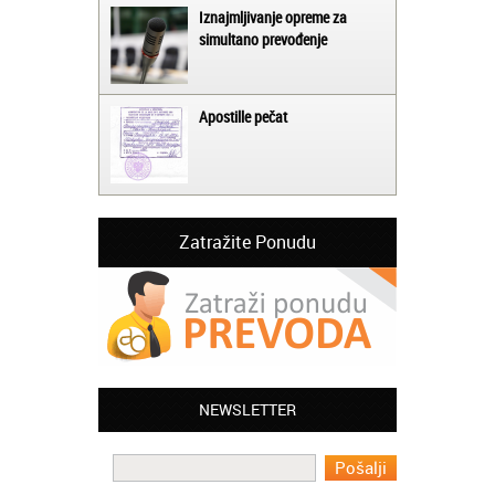
Iznajmljivanje opreme za
simultano prevođenje
Apostille pečat
Zatražite Ponudu
Jelena iz Niša:
Mogu da pohvalim sve zaposlene u
NEWSLETTER
Akademiji Oxford u Nišu jer su stvarno
profesionalni i prenose znanje na odličan
način