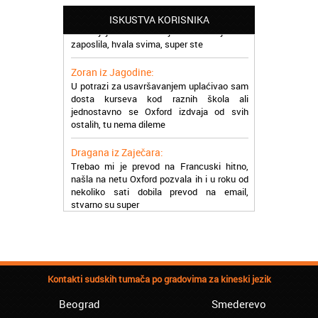
Milica iz Beograda:
Zahvaljujuću akademiji Oxford ja se
ISKUSTVA KORISNIKA
zaposlila, hvala svima, super ste
Zoran iz Jagodine:
U potrazi za usavršavanjem uplaćivao sam
dosta kurseva kod raznih škola ali
jednostavno se Oxford izdvaja od svih
ostalih, tu nema dileme
Dragana iz Zaječara:
Trebao mi je prevod na Francuski hitno,
našla na netu Oxford pozvala ih i u roku od
nekoliko sati dobila prevod na email,
stvarno su super
Petar iz Paraćina:
Završio kurs za automehaničara, zaposlio
se, ja ljudi ne znam šta bi radio sada da ne
postojite, Hvala Vam
Kontakti sudskih tumača po gradovima za kineski jezik
Natasa iz Kraljeva:
Najbolji knjigovodstveni program! Sa
Beograd
Smederevo
lakoćom sam savladala tromesečni kurs