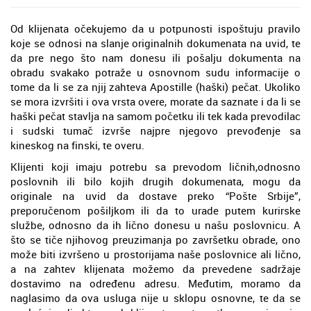
Od klijenata očekujemo da u potpunosti ispoštuju pravilo
koje se odnosi na slanje originalnih dokumenata na uvid, te
da pre nego što nam donesu ili pošalju dokumenta na
obradu svakako potraže u osnovnom sudu informacije o
tome da li se za njij zahteva Apostille (haški) pečat. Ukoliko
se mora izvršiti i ova vrsta overe, morate da saznate i da li se
haški pečat stavlja na samom početku ili tek kada prevodilac
i sudski tumač izvrše najpre njegovo prevođenje sa
kineskog na finski, te overu.
Klijenti koji imaju potrebu sa prevodom ličnih,odnosno
poslovnih ili bilo kojih drugih dokumenata, mogu da
originale na uvid da dostave preko “Pošte Srbije”,
preporučenom pošiljkom ili da to urade putem kurirske
službe, odnosno da ih lično donesu u našu poslovnicu. A
što se tiče njihovog preuzimanja po završetku obrade, ono
može biti izvršeno u prostorijama naše poslovnice ali lično,
a na zahtev klijenata možemo da prevedene sadržaje
dostavimo na određenu adresu. Međutim, moramo da
naglasimo da ova usluga nije u sklopu osnovne, te da se