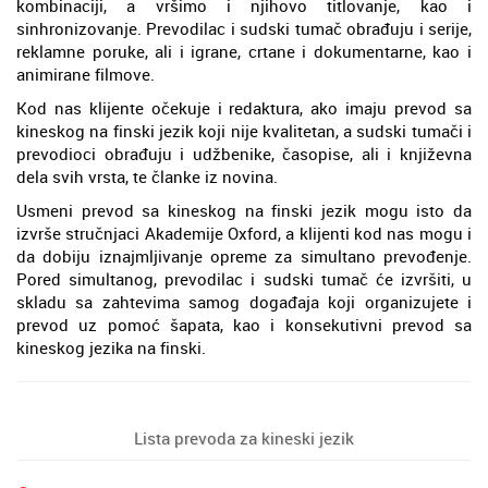
kombinaciji, a vršimo i njihovo titlovanje, kao i
sinhronizovanje. Prevodilac i sudski tumač obrađuju i serije,
reklamne poruke, ali i igrane, crtane i dokumentarne, kao i
animirane filmove.
Kod nas klijente očekuje i redaktura, ako imaju prevod sa
kineskog na finski jezik koji nije kvalitetan, a sudski tumači i
prevodioci obrađuju i udžbenike, časopise, ali i književna
dela svih vrsta, te članke iz novina.
Usmeni prevod sa kineskog na finski jezik mogu isto da
izvrše stručnjaci Akademije Oxford, a klijenti kod nas mogu i
da dobiju iznajmljivanje opreme za simultano prevođenje.
Pored simultanog, prevodilac i sudski tumač će izvršiti, u
skladu sa zahtevima samog događaja koji organizujete i
prevod uz pomoć šapata, kao i konsekutivni prevod sa
kineskog jezika na finski.
Lista prevoda za kineski jezik