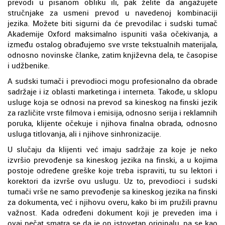
prevodi u pisanom obliku ili, pak želite da angažujete
stručnjake za usmeni prevod u navedenoj kombinaciji
jezika. Možete biti sigurni da će prevodilac i sudski tumač
Akademije Oxford maksimalno ispuniti vaša očekivanja, a
između ostalog obrađujemo sve vrste tekstualnih materijala,
odnosno novinske članke, zatim književna dela, te časopise
i udžbenike.
A sudski tumači i prevodioci mogu profesionalno da obrade
sadržaje i iz oblasti marketinga i interneta. Takođe, u sklopu
usluge koja se odnosi na prevod sa kineskog na finski jezik
za različite vrste filmova i emisija, odnosno serija i reklamnih
poruka, klijente očekuje i njihova finalna obrada, odnosno
usluga titlovanja, ali i njihove sinhronizacije.
U slučaju da klijenti već imaju sadržaje za koje je neko
izvršio prevođenje sa kineskog jezika na finski, a u kojima
postoje određene greške koje treba ispraviti, tu su lektori i
korektori da izvrše ovu uslugu. Uz to, prevodioci i sudski
tumači vrše ne samo prevođenje sa kineskog jezika na finski
za dokumenta, već i njihovu overu, kako bi im pružili pravnu
važnost. Kada određeni dokument koji je preveden ima i
ovaj pečat smatra se da je on istovetan originalu, pa se kao