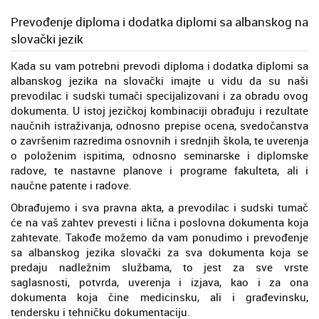
Prevođenje diploma i dodatka diplomi sa albanskog na
slovački jezik
Kada su vam potrebni prevodi diploma i dodatka diplomi sa
albanskog jezika na slovački imajte u vidu da su naši
prevodilac i sudski tumači specijalizovani i za obradu ovog
dokumenta. U istoj jezičkoj kombinaciji obrađuju i rezultate
naučnih istraživanja, odnosno prepise ocena, svedočanstva
o završenim razredima osnovnih i srednjih škola, te uverenja
o položenim ispitima, odnosno seminarske i diplomske
radove, te nastavne planove i programe fakulteta, ali i
naučne patente i radove.
Obrađujemo i sva pravna akta, a prevodilac i sudski tumač
će na vaš zahtev prevesti i lična i poslovna dokumenta koja
zahtevate. Takođe možemo da vam ponudimo i prevođenje
sa albanskog jezika slovački za sva dokumenta koja se
predaju nadležnim službama, to jest za sve vrste
saglasnosti, potvrda, uverenja i izjava, kao i za ona
dokumenta koja čine medicinsku, ali i građevinsku,
tendersku i tehničku dokumentaciju.