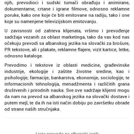
njih, prevodioci i sudski tumači obrađuju i animirane,
dokumentarne, crtane i igrane filmove, odnosno reklamne
poruke, kako one koje će biti emitovane na radiju, tako i one
koje su namenjene televizijskom emitovanju.
U zavisnosti od zahteva klijenata, vršimo i prevođenje
sadržaja vezanih za oblast marketinga, tako da vas kod nas
očekuju prevodi sa albanskog jezika na slovački za brošure,
PR tekstove, ali i plakate, reklamne flajere, vizit kartice, letke,
odnosno kataloge.
Prevodimo i tekstove iz oblasti medicine, građevinske
industrije, ekologije i zaštite životne sredine, kao i
psihologije, farmacije, bankarstva, ekonomije, sociologije, te
informacionih tehnologija, menadžmenta i različitih grana
društvenih i prirodnih nauka. Sve ove sadržaje klijenti mogu
da nam na prevod sa albanskog jezika na slovački dostave i
putem mejl, te da ih na isti način dobiju po završetku obrade
od strane naših stručnjaka.
Lista prevoda za albanski jezik