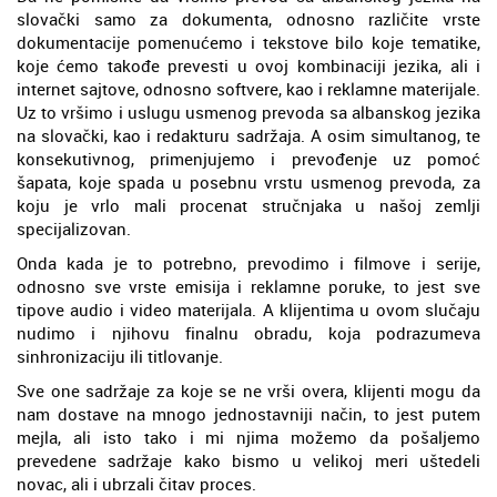
slovački samo za dokumenta, odnosno različite vrste
dokumentacije pomenućemo i tekstove bilo koje tematike,
koje ćemo takođe prevesti u ovoj kombinaciji jezika, ali i
internet sajtove, odnosno softvere, kao i reklamne materijale.
Uz to vršimo i uslugu usmenog prevoda sa albanskog jezika
na slovački, kao i redakturu sadržaja. A osim simultanog, te
konsekutivnog, primenjujemo i prevođenje uz pomoć
šapata, koje spada u posebnu vrstu usmenog prevoda, za
koju je vrlo mali procenat stručnjaka u našoj zemlji
specijalizovan.
Onda kada je to potrebno, prevodimo i filmove i serije,
odnosno sve vrste emisija i reklamne poruke, to jest sve
tipove audio i video materijala. A klijentima u ovom slučaju
nudimo i njihovu finalnu obradu, koja podrazumeva
sinhronizaciju ili titlovanje.
Sve one sadržaje za koje se ne vrši overa, klijenti mogu da
nam dostave na mnogo jednostavniji način, to jest putem
mejla, ali isto tako i mi njima možemo da pošaljemo
prevedene sadržaje kako bismo u velikoj meri uštedeli
novac, ali i ubrzali čitav proces.