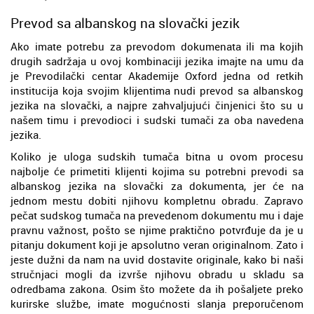
Prevod sa albanskog na slovački jezik
Ako imate potrebu za prevodom dokumenata ili ma kojih
drugih sadržaja u ovoj kombinaciji jezika imajte na umu da
je Prevodilački centar Akademije Oxford jedna od retkih
institucija koja svojim klijentima nudi prevod sa albanskog
jezika na slovački, a najpre zahvaljujući činjenici što su u
našem timu i prevodioci i sudski tumači za oba navedena
jezika.
Koliko je uloga sudskih tumača bitna u ovom procesu
najbolje će primetiti klijenti kojima su potrebni prevodi sa
albanskog jezika na slovački za dokumenta, jer će na
jednom mestu dobiti njihovu kompletnu obradu. Zapravo
pečat sudskog tumača na prevedenom dokumentu mu i daje
pravnu važnost, pošto se njime praktično potvrđuje da je u
pitanju dokument koji je apsolutno veran originalnom. Zato i
jeste dužni da nam na uvid dostavite originale, kako bi naši
stručnjaci mogli da izvrše njihovu obradu u skladu sa
odredbama zakona. Osim što možete da ih pošaljete preko
kurirske službe, imate mogućnosti slanja preporučenom