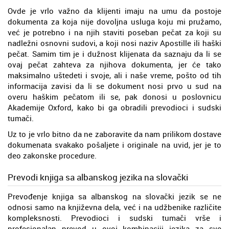
Ovde je vrlo važno da klijenti imaju na umu da postoje
dokumenta za koja nije dovoljna usluga koju mi pružamo,
već je potrebno i na njih staviti poseban pečat za koji su
nadležni osnovni sudovi, a koji nosi naziv Apostille ili haški
pečat. Samim tim je i dužnost klijenata da saznaju da li se
ovaj pečat zahteva za njihova dokumenta, jer će tako
maksimalno uštedeti i svoje, ali i naše vreme, pošto od tih
informacija zavisi da li se dokument nosi prvo u sud na
overu haškim pečatom ili se, pak donosi u poslovnicu
Akademije Oxford, kako bi ga obradili prevodioci i sudski
tumači.
Uz to je vrlo bitno da ne zaboravite da nam prilikom dostave
dokumenata svakako pošaljete i originale na uvid, jer je to
deo zakonske procedure.
Prevodi knjiga sa albanskog jezika na slovački
Prevođenje knjiga sa albanskog na slovački jezik se ne
odnosi samo na književna dela, već i na udžbenike različite
kompleksnosti. Prevodioci i sudski tumači vrše i
profesionalan prevod u ovoj kombinaciji jezika za sve