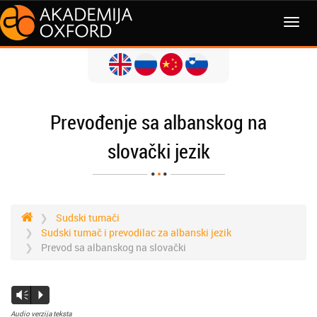
Prevođenje sa albanskog na
slovački jezik
Sudski tumači
Sudski tumač i prevodilac za albanski jezik
Prevod sa albanskog na slovački
Vm
P
Audio verzija teksta