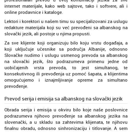
internet materijale, kako web sajtove, tako i softvere, ali i
online prodavnice i kataloge.
Lektori i korektori u našem timu su specijalizovani za uslugu
redakture materijala koji su već prevođeni sa albanskog na
slovački jezik, ali postoje u njima propusti.
Za sve klijente koji organizuju bilo koju vrstu događaja, a
koji uključuje učesnike sa područja Albanije, odnosno
Slovačke nudimo i uslugu usmenog prevoda sa albanskog
na slovački jezik, što podrazumeva primenu jedne od
uobičajenih vrsta prevoda, to jest simultanog, te
konsekutivnog ili prevođenja uz pomoć šapata, a klijentima
omogućujemo i iznajmljivanje opreme za simultano
prevođenje.
Prevod serija i emisija sa albanskog na slovački jezik
Obrada serija i emisija u okviru bilo koje naše poslovnice
podrazumeva njihovo prevođenje sa albanskog jezika na
slovenački, a u skladu sa zahtevima klijenata, te njihovu
finalnu obradu, odnosno sinhronizaciju i titlovanje. A sem