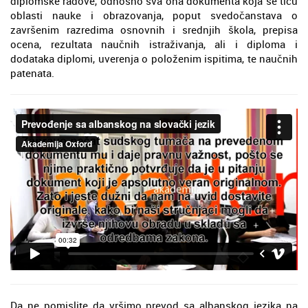
diplomske radove, odnosno sva ona dokumenta koja se tiču
oblasti nauke i obrazovanja, poput svedočanstava o
završenim razredima osnovnih i srednjih škola, prepisa
ocena, rezultata naučnih istraživanja, ali i diploma i
dodataka diplomi, uverenja o položenim ispitima, te naučnih
patenata.
Da ne pomislite da vršimo prevod sa albanskog jezika na