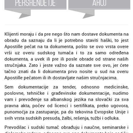
Klijenti moraju i da pre nego što nam dostave dokumenta na
obradu da saznaju da li je potrebno staviti haški, to jest
Apostille pečat na ta dokumenta, pošto se ovo vrsta overe
vrši uz overu sudskog tumača i to za samo određena
dokumenta, a uvek ili pre ili posle obrade od strane naših
stručnjaka. Zato i jeste važno da saznate sve ovo, jer ćete
tačno znati da li dokumenta prvo nosite u sud na overu
Apostille pečatom ili ih dostavljate našim stručnjacima.
Sem dokumentacije za tender, odnosno medicinske,
poslovne, tehničke i građevinske dokumentacije, nudimo
vam i prevođenje sa albanskog jezika na slovački za sva
pravna akta, počev od licenci i sertifikata, preko ugovora,
punomoćja za zastupanje, pa do tekovina Evropske Unije i
svih vrsta sudskih presuda, žalbi, rešenja, tužbi i odluka.
Prevodilac i sudski tumač obrađuju i naučne, seminarske i