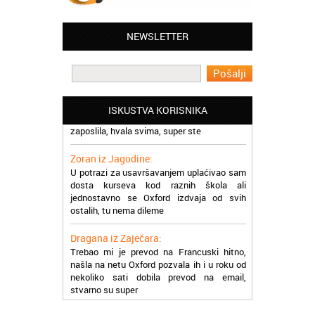
Jelena iz Niša:
Mogu da pohvalim sve zaposlene u
Akademiji Oxford u Nišu jer su stvarno
NEWSLETTER
profesionalni i prenose znanje na odličan
način
Milica iz Beograda:
Zahvaljujuću akademiji Oxford ja se
ISKUSTVA KORISNIKA
zaposlila, hvala svima, super ste
Zoran iz Jagodine:
U potrazi za usavršavanjem uplaćivao sam
dosta kurseva kod raznih škola ali
jednostavno se Oxford izdvaja od svih
ostalih, tu nema dileme
Dragana iz Zaječara:
Trebao mi je prevod na Francuski hitno,
našla na netu Oxford pozvala ih i u roku od
nekoliko sati dobila prevod na email,
stvarno su super
Petar iz Paraćina:
Završio kurs za automehaničara, zaposlio