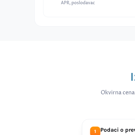
APR, poslodavac
Okvirna cena
Podaci o pr
1