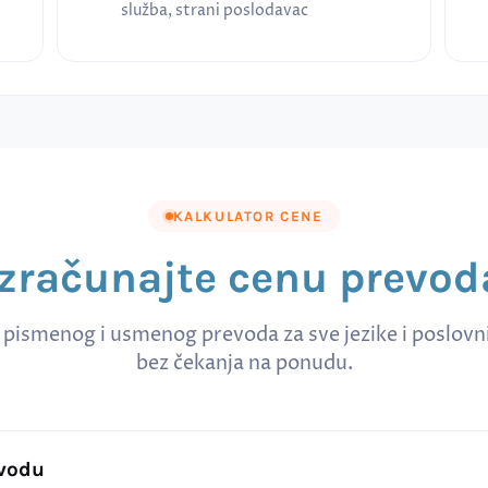
služba, strani poslodavac
KALKULATOR CENE
Izračunajte cenu prevod
 pismenog i usmenog prevoda za sve jezike i poslov
bez čekanja na ponudu.
evodu