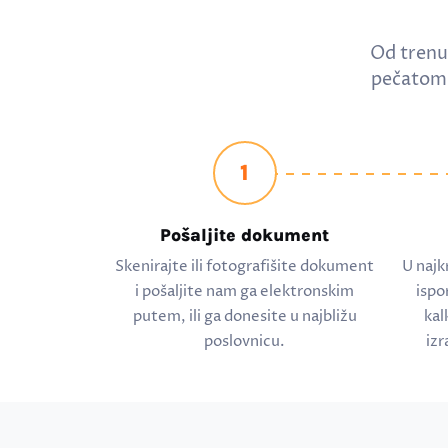
Od trenu
pečatom 
1
Pošaljite dokument
Skenirajte ili fotografišite dokument
U najk
i pošaljite nam ga elektronskim
ispo
putem, ili ga donesite u najbližu
kal
poslovnicu.
izr