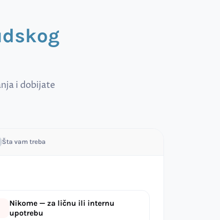
sudskog
ja i dobijate
Šta vam treba
Nikome — za ličnu ili internu
upotrebu