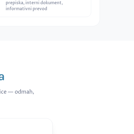
prepiska, interni dokument,
informativni prevod
a
nice — odmah,