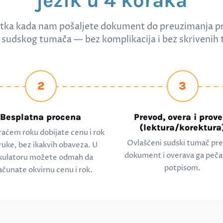
jezik u 4 koraka
tka kada nam pošaljete dokument do preuzimanja p
sudskog tumača — bez komplikacija i bez skrivenih 
2
3
Besplatna procena
Prevod, overa i prove
(lektura/korektura
raćem roku dobijate cenu i rok
Ovlašćeni sudski tumač pr
ruke, bez ikakvih obaveza. U
dokument i overava ga peča
kulatoru možete odmah da
potpisom.
ačunate okvirnu cenu i rok.