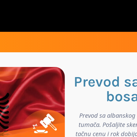
Prevod s
bosa
Prevod sa albanskog 
tumača. Pošaljite ske
tačnu cenu i rok dobij