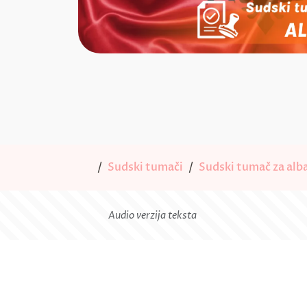
Sudski tumači
Sudski tumač za alba
Audio verzija teksta