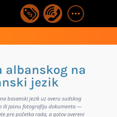
a albanskog na
nski jezik
na bosanski jezik uz overu sudskog
n ili jasnu fotografiju dokumenta —
ate pre početka rada, a gotov overeni