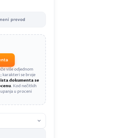
meni prevod
enta
može više odjednom
; karakteri se broje
a
ista dokumenta se
rocenu
. Kod nečitkih
upanja u proceni