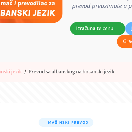
prevod preuzimate u pos
Izračunajte cenu
Gra
nski jezik
Prevod sa albanskog na bosanski jezik
MAŠINSKI PREVOD