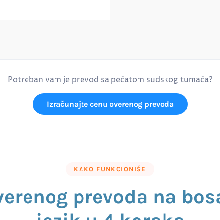
Potreban vam je prevod sa pečatom sudskog tumača?
Izračunajte cenu overenog prevoda
KAKO FUNKCIONIŠE
verenog prevoda na bos