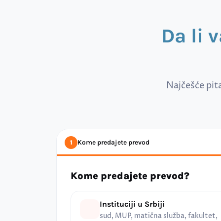
Da li 
Najčešće pit
Kome predajete prevod
1
Kome predajete prevod?
Instituciji u Srbiji
sud, MUP, matična služba, fakultet,