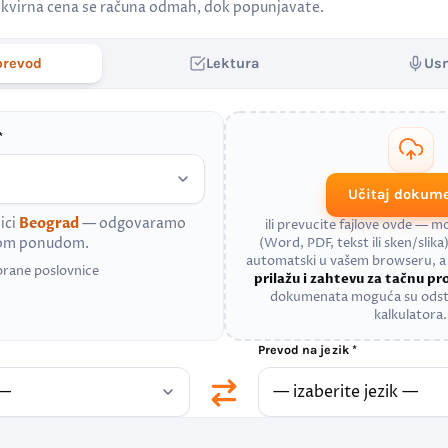
kvirna cena se računa odmah, dok popunjavate.
prevod
Lektura
Us
*
Učitaj dokum
ici
Beograd
— odgovaramo
ili prevucite fajlove ovde — 
nom ponudom.
(Word, PDF, tekst ili sken/slika)
automatski u vašem browseru, 
brane poslovnice
prilažu i zahtevu za tačnu p
dokumenata moguća su odst
kalkulatora.
Prevod na jezik *