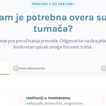
PROVERA U 20 SEKUNDI
vam je potrebna overa 
tumača?
anje pre poručivanja prevoda. Odgovorite na dva pitan
konkretan spisak onoga što vam treba.
Vrsta dokumenta
2
3
Instituciji u inostranstvu
ambasada, univerzitet, imigraciona