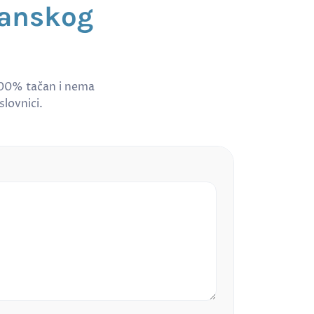
banskog
100% tačan i nema
slovnici.