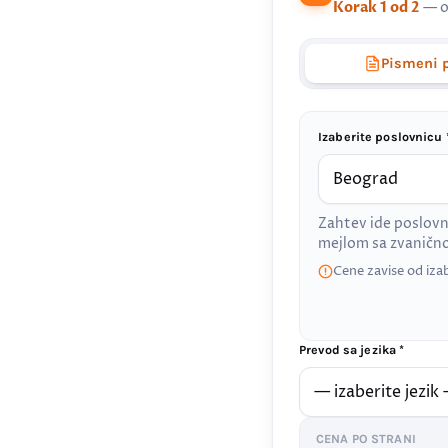
Korak 1 od 2
— o
Pismeni 
Izaberite poslovnicu 
Zahtev ide poslovn
mejlom sa zvanič
Cene zavise od iza
Prevod sa jezika *
CENA PO STRANI