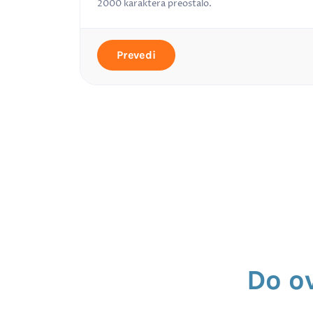
2000
karaktera preostalo.
Prevedi
Do o