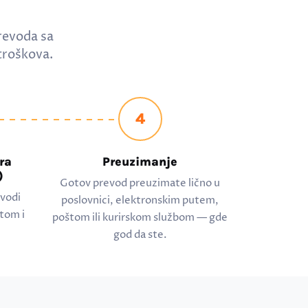
revoda sa
troškova.
4
ra
Preuzimanje
)
Gotov prevod preuzimate lično u
evodi
poslovnici, elektronskim putem,
tom i
poštom ili kurirskom službom — gde
god da ste.