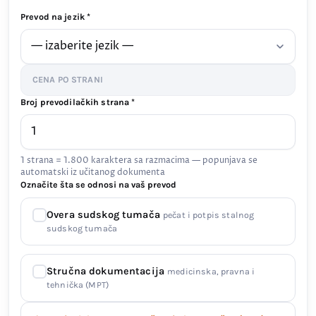
Prevod na jezik *
CENA PO STRANI
Broj prevodilačkih strana *
1 strana = 1.800 karaktera sa razmacima — popunjava se
automatski iz učitanog dokumenta
Označite šta se odnosi na vaš prevod
Overa sudskog tumača
pečat i potpis stalnog
sudskog tumača
Stručna dokumentacija
medicinska, pravna i
tehnička (MPT)