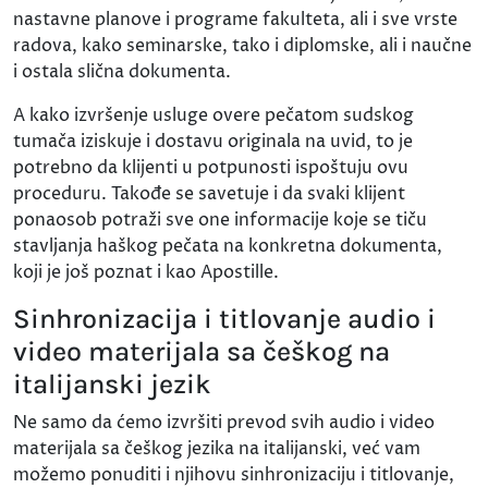
nastavne planove i programe fakulteta, ali i sve vrste
radova, kako seminarske, tako i diplomske, ali i naučne
i ostala slična dokumenta.
A kako izvršenje usluge overe pečatom sudskog
tumača iziskuje i dostavu originala na uvid, to je
potrebno da klijenti u potpunosti ispoštuju ovu
proceduru. Takođe se savetuje i da svaki klijent
ponaosob potraži sve one informacije koje se tiču
stavljanja haškog pečata na konkretna dokumenta,
koji je još poznat i kao Apostille.
Sinhronizacija i titlovanje audio i
video materijala sa češkog na
italijanski jezik
Ne samo da ćemo izvršiti prevod svih audio i video
materijala sa češkog jezika na italijanski, već vam
možemo ponuditi i njihovu sinhronizaciju i titlovanje,