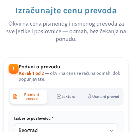
Izračunajte cenu prevoda
Okvirna cena pismenog i usmenog prevoda za
sve jezike i poslovnice — odmah, bez čekanja na
ponudu.
Podaci o prevodu
1
Korak 1 od 2
— okvirna cena se računa odmah, dok
popunjavate.
Pismeni
Lektura
Usmeni prevod
prevod
Izaberite poslovnicu *