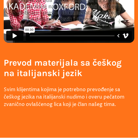
Prevod materijala sa češkog
na italijanski jezik
Svim klijentima kojima je potrebno prevođenje sa
češkog jezika na italijanski nudimo i overu pečatom
zvanično ovlašćenog lica koji je član našeg tima.