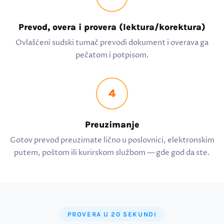
Prevod, overa i provera (lektura/korektura)
Ovlašćeni sudski tumač prevodi dokument i overava ga
pečatom i potpisom.
4
Preuzimanje
Gotov prevod preuzimate lično u poslovnici, elektronskim
putem, poštom ili kurirskom službom — gde god da ste.
PROVERA U 20 SEKUNDI