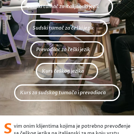
Sudski tumač za italijanski jezik
Sudski tumač za češki jezik
Prevodilac za češki jezik
Kurs češkog jezika
Kurs za sudskog tumača i prevodioca
S
vim onim klijentima kojima je potrebno prevođenje
sa češkog jezika na italijanski za ma koju vrstu