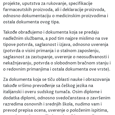
projekte, uputstva za rukovanje, specifikacije
farmaceutskih proizvoda, ali i deklaracije proizvoda,
odnosno dokumentaciju o medicinskim proizvodima i
ostala dokumenta ovog tipa.
Takođe obrađujemo i dokumenta koja se predaju
nadležnim službama, a pod tim najpre mislimo na sve
tipove potvrda, saglasnost i izjava, odnosno uverenja
(potvrda o visini primanja i o stalnom zaposlenju,
saglasnost za zastupanje, uverenje o neosuđivanosti i
nekažnjavanju, potvrda o slobodnom bračnom stanju i
o redovnim primanjima i ostala dokumenta ove vrste).
Za dokumenta koja se tiču oblasti nauke i obrazovanja
takođe vršimo prevođenje sa češkog jezika na
italijanski i overu sudskog tumača. Osim diplome i
dodatka diplomi, odnosno svedočanstava o završenim
razredima osnovnih i srednjih škola, nudimo vam i
prevod prepisa ocena, uverenje o položenim ispitima,