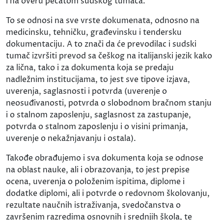
i na overu pečatom sudskog tumača.
To se odnosi na sve vrste dokumenata, odnosno na
medicinsku, tehničku, građevinsku i tendersku
dokumentaciju. A to znači da će prevodilac i sudski
tumač izvršiti prevod sa češkog na italijanski jezik kako
za lična, tako i za dokumenta koja se predaju
nadležnim institucijama, to jest sve tipove izjava,
uverenja, saglasnosti i potvrda (uverenje o
neosuđivanosti, potvrda o slobodnom bračnom stanju
i o stalnom zaposlenju, saglasnost za zastupanje,
potvrda o stalnom zaposlenju i o visini primanja,
uverenje o nekažnjavanju i ostala).
Takođe obrađujemo i sva dokumenta koja se odnose
na oblast nauke, ali i obrazovanja, to jest prepise
ocena, uverenja o položenim ispitima, diplome i
dodatke diplomi, ali i potvrde o redovnom školovanju,
rezultate naučnih istraživanja, svedočanstva o
završenim razredima osnovnih i srednjih škola, te