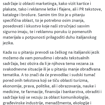
sadržaje iz oblasti marketinga, kako vizit kartice i
plakate, tako i reklamne letke i flajere, ali i PR tekstove,
kataloge i brošure. Samim tim što je u pitanju
specifična oblast, to je potrebno osim znanja,
posedovati i iskustvo koje naši stručnjaci sasvim
sigurno imaju, te i reklamnu poruku iz pomenutih
materijala u potpunosti prilagoditi duhu italijanskog
jezika.
Kada su u pitanju prevodi sa češkog na italijanski jezik
možemo da vam ponudimo i obradu tekstualnih
sadržaja, bez obzira da li je njihova tema vezana za
svakodnevne situacije ili je u pitanju manje obrađivana
tematika. A to znači da će prevodilac i sudski tumač
pored onih tekstova koji se tiču oblasti turizma,
ekonomije, prava, politike, ali i obrazovanja, nauke i
medicine, te farmacije, finansija i bankarstva, obraditi i
sadržaje koji se vezuju za oblast komunikologije,
građevinske industrije, menadžmenta, ekologije i