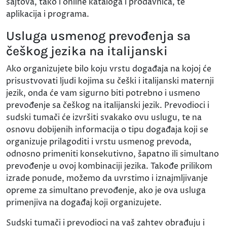
sajtova, tako i online kataloga i prodavnica, te
aplikacija i programa.
Usluga usmenog prevođenja sa
češkog jezika na italijanski
Ako organizujete bilo koju vrstu događaja na kojoj će
prisustvovati ljudi kojima su češki i italijanski maternji
jezik, onda će vam sigurno biti potrebno i usmeno
prevođenje sa češkog na italijanski jezik. Prevodioci i
sudski tumači će izvršiti svakako ovu uslugu, te na
osnovu dobijenih informacija o tipu događaja koji se
organizuje prilagoditi i vrstu usmenog prevoda,
odnosno primeniti konsekutivno, šapatno ili simultano
prevođenje u ovoj kombinaciji jezika. Takođe prilikom
izrade ponude, možemo da uvrstimo i iznajmljivanje
opreme za simultano prevođenje, ako je ova usluga
primenjiva na događaj koji organizujete.
Sudski tumači i prevodioci na vaš zahtev obrađuju i