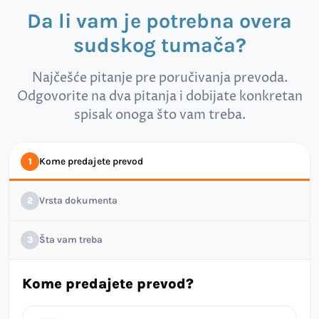
Da li vam je potrebna overa
sudskog tumača?
Najčešće pitanje pre poručivanja prevoda.
Odgovorite na dva pitanja i dobijate konkretan
spisak onoga što vam treba.
Kome predajete prevod
1
Vrsta dokumenta
2
Šta vam treba
3
Kome predajete prevod?