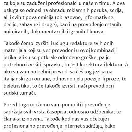
za koje su zaduženi profesionalci u našem timu. A ova
usluga se odnosi na obradu reklamnih poruka, serija,
ali i svih tipova emisija (obrazovne, informativne,
dečije, zabavne i druge), kao i na prevođenje crtanih,
animiranih, dokumentarnih i igranih filmova.
Takođe ćemo izvršiti i uslugu redakture svih onih
materijala koji su već prevođeni u ovoj kombinaciji
jezika, ali su se potkrale određene greške, pa je
potrebno izvršiti ispravke, to jest korektura i lektura. A
ako su vam potrebni prevodi sa češkog jezika na
italijanski za romane, odnosno dela poezije ili proze, te
beletristiku, to će takođe izvršiti naši prevodioci i
sudski tumači.
Pored toga možemo vam ponuditi i prevođenje
sadržaja svih vrsta časopisa, odnosno udžbenika, te
članaka iz novina. Takođe kod nas vas očekuje i
profesionalno prevođenje internet sadržaja, kako