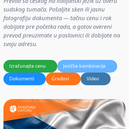
Prevod sa češkog na italijanski jezik uz overu
sudskog tumača. Pošaljite sken ili jasnu
fotografiju dokumenta — tačnu cenu i rok
dobijate pre početka rada, a gotov overeni
prevod preuzimate u poslovnici ili dobijate na
svoju adresu.
Izračunajte cenu
Jezičke kombinacije
Dokumenti
Gradovi
Video