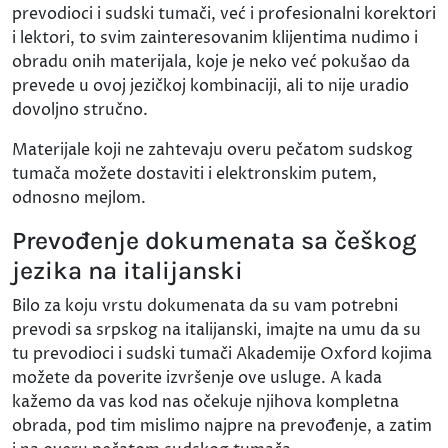
prevodioci i sudski tumači, već i profesionalni korektori
i lektori, to svim zainteresovanim klijentima nudimo i
obradu onih materijala, koje je neko već pokušao da
prevede u ovoj jezičkoj kombinaciji, ali to nije uradio
dovoljno stručno.
Materijale koji ne zahtevaju overu pečatom sudskog
tumača možete dostaviti i elektronskim putem,
odnosno mejlom.
Prevođenje dokumenata sa češkog
jezika na italijanski
Bilo za koju vrstu dokumenata da su vam potrebni
prevodi sa srpskog na italijanski, imajte na umu da su
tu prevodioci i sudski tumači Akademije Oxford kojima
možete da poverite izvršenje ove usluge. A kada
kažemo da vas kod nas očekuje njihova kompletna
obrada, pod tim mislimo najpre na prevođenje, a zatim