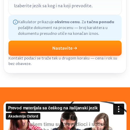
Izaberite jezik sa kog i na koji prevodite.
Kalkulator prikazuje
okvirnu cenu
. Za
tačnu ponudu
pošaljite dokument na procenu — broj karaktera u
dokumentu presudno utiče na konačan iznos.
Nastavite
Kontakt podaci se traže tek u drugom koraku — cena i rok su
bez obaveze.