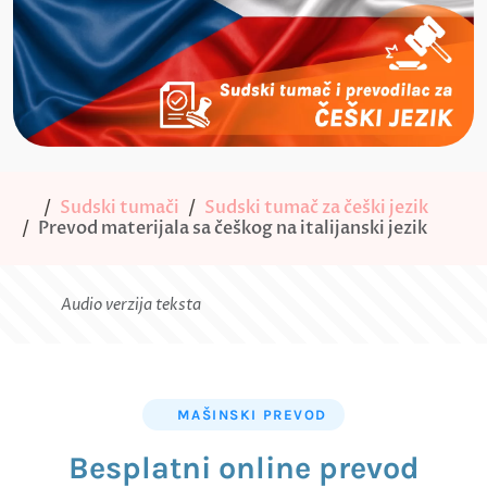
Sudski tumači
Sudski tumač za češki jezik
Prevod materijala sa češkog na italijanski jezik
Audio verzija teksta
MAŠINSKI PREVOD
Besplatni online prevod