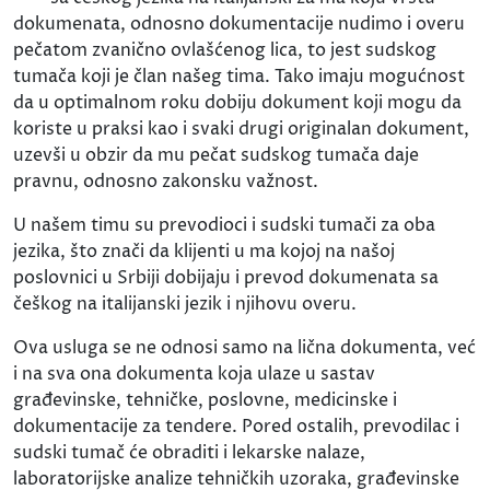
dokumenata, odnosno dokumentacije nudimo i overu
pečatom zvanično ovlašćenog lica, to jest sudskog
tumača koji je član našeg tima. Tako imaju mogućnost
da u optimalnom roku dobiju dokument koji mogu da
koriste u praksi kao i svaki drugi originalan dokument,
uzevši u obzir da mu pečat sudskog tumača daje
pravnu, odnosno zakonsku važnost.
U našem timu su prevodioci i sudski tumači za oba
jezika, što znači da klijenti u ma kojoj na našoj
poslovnici u Srbiji dobijaju i prevod dokumenata sa
češkog na italijanski jezik i njihovu overu.
Ova usluga se ne odnosi samo na lična dokumenta, već
i na sva ona dokumenta koja ulaze u sastav
građevinske, tehničke, poslovne, medicinske i
dokumentacije za tendere. Pored ostalih, prevodilac i
sudski tumač će obraditi i lekarske nalaze,
laboratorijske analize tehničkih uzoraka, građevinske