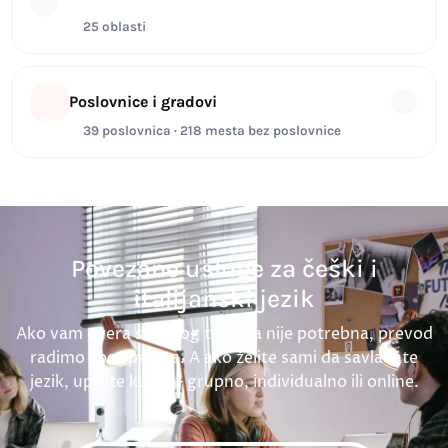
25 oblasti
Poslovnice i gradovi
39 poslovnica · 218 mesta bez poslovnice
Povezane usluge za češki i
italijanski jezik
Ako vam overa sudskog tumača nije potrebna, prevod
radimo i bez pečata. A ako želite sami da savladate
jezik, upišite kurs — grupno, individualno ili online.