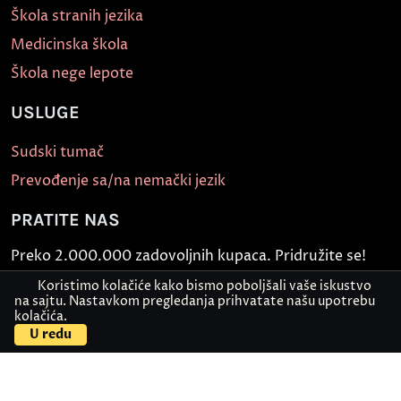
Škola stranih jezika
Medicinska škola
Škola nege lepote
USLUGE
Sudski tumač
Prevođenje sa/na nemački jezik
PRATITE NAS
Preko 2.000.000 zadovoljnih kupaca. Pridružite se!
Koristimo kolačiće kako bismo poboljšali vaše iskustvo
na sajtu. Nastavkom pregledanja prihvatate našu upotrebu
kolačića.
Kontaktirajte nas
Pošaljite dokument
U redu
Politika bezbednosti informacija