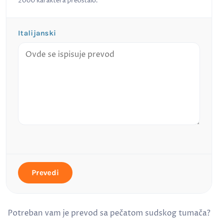
2000
karaktera preostalo.
Italijanski
Prevedi
Potreban vam je prevod sa pečatom sudskog tumača?