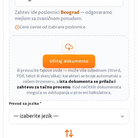
Zahtev ide poslovnici
Beograd
— odgovaramo
mejlom sa zvaničnom ponudom.
Cene zavise od izabrane poslovnice
Učitaj dokumenta
ili prevucite fajlove ovde — može više odjednom (Word,
PDF, tekst ili sken/slika); karakteri se broje automatski u
vašem browseru, a
ista dokumenta se prilažu i
zahtevu za tačnu procenu
. Kod nečitkih dokumenata
moguća su odstupanja u proceni kalkulatora.
Prevod sa jezika *