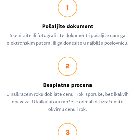
1
Pošaljite dokument
Skenirajte ili fotografišite dokument i pošaljite nam ga
elektronskim putem, ili ga donesite u najbližu poslovnicu.
2
Besplatna procena
U najkraćem roku dobijate cenu i rok isporuke, bez ikakvih
obaveza. U kalkulatoru možete odmah da izračunate
okvirnu cenu i rok.
3