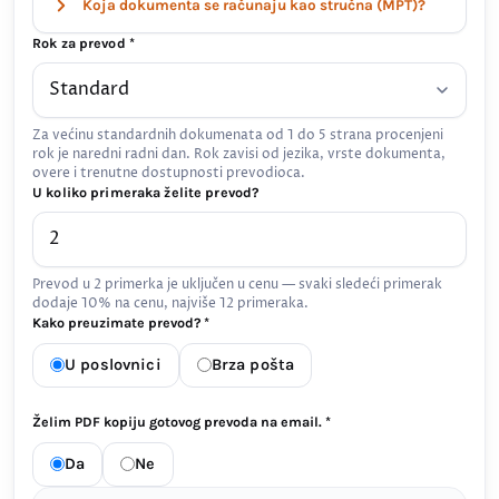
Koja dokumenta se računaju kao stručna (MPT)?
Rok za prevod *
Za većinu standardnih dokumenata od 1 do 5 strana procenjeni
rok je naredni radni dan. Rok zavisi od jezika, vrste dokumenta,
overe i trenutne dostupnosti prevodioca.
U koliko primeraka želite prevod?
Prevod u 2 primerka je uključen u cenu — svaki sledeći primerak
dodaje 10% na cenu, najviše 12 primeraka.
Kako preuzimate prevod? *
U poslovnici
Brza pošta
Želim PDF kopiju gotovog prevoda na email. *
Da
Ne