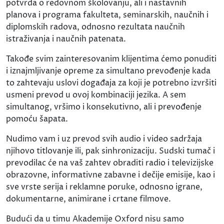
potvrda o redovnom školovanju, ali i nastavnih
planova i programa fakulteta, seminarskih, naučnih i
diplomskih radova, odnosno rezultata naučnih
istraživanja i naučnih patenata.
Takođe svim zainteresovanim klijentima ćemo ponuditi
i iznajmljivanje opreme za simultano prevođenje kada
to zahtevaju uslovi događaja za koji je potrebno izvršiti
usmeni prevod u ovoj kombinaciji jezika. A sem
simultanog, vršimo i konsekutivno, ali i prevođenje
pomoću šapata.
Nudimo vam i uz prevod svih audio i video sadržaja
njihovo titlovanje ili, pak sinhronizaciju. Sudski tumač i
prevodilac će na vaš zahtev obraditi radio i televizijske
obrazovne, informativne zabavne i dečije emisije, kao i
sve vrste serija i reklamne poruke, odnosno igrane,
dokumentarne, animirane i crtane filmove.
Budući da u timu Akademije Oxford nisu samo