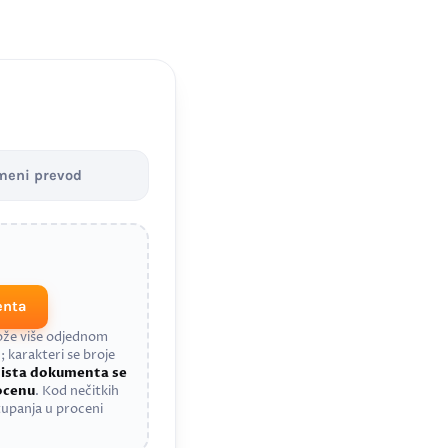
meni prevod
enta
može više odjednom
; karakteri se broje
a
ista dokumenta se
rocenu
. Kod nečitkih
upanja u proceni