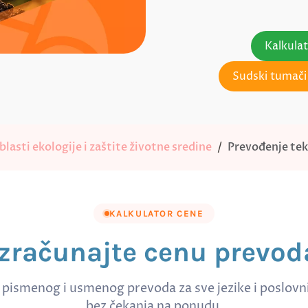
Kalkula
Sudski tumači 
lasti ekologije i zaštite životne sredine
Prevođenje teks
KALKULATOR CENE
Izračunajte cenu prevod
 pismenog i usmenog prevoda za sve jezike i poslov
bez čekanja na ponudu.