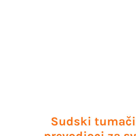
Sudski tumači
prevodioci za s