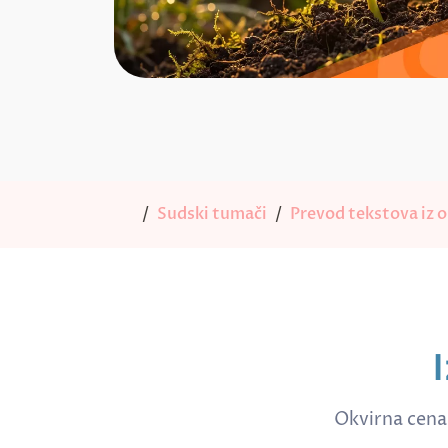
Sudski tumači
Prevod tekstova iz ob
Okvirna cena