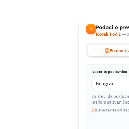
Podaci o pr
1
Korak 1 od 2
— o
Pismeni 
Izaberite poslovnicu 
Zahtev ide poslovn
mejlom sa zvanič
Cene zavise od iza