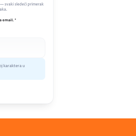
 — svaki sledeći primerak
aka.
 email. *
j karaktera u