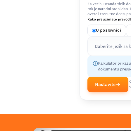
Za većinu standardnih do
rok je naredni radni dan.
overe i trenutne dostupn
Kako preuzimate prevod?
U poslovnici
Izaberite jezik sa 
Kalkulator prikaz
dokumentu presud
K
Nastavite
b