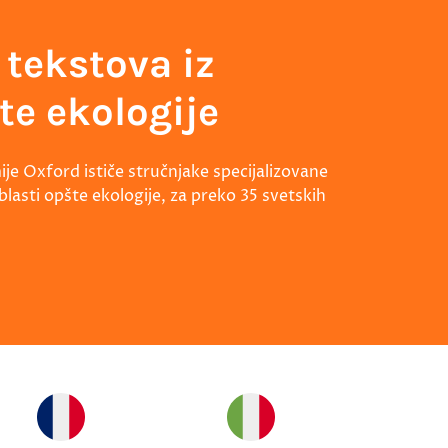
 tekstova iz
te ekologije
je Oxford ističe stručnjake specijalizovane
blasti opšte ekologije, za preko 35 svetskih