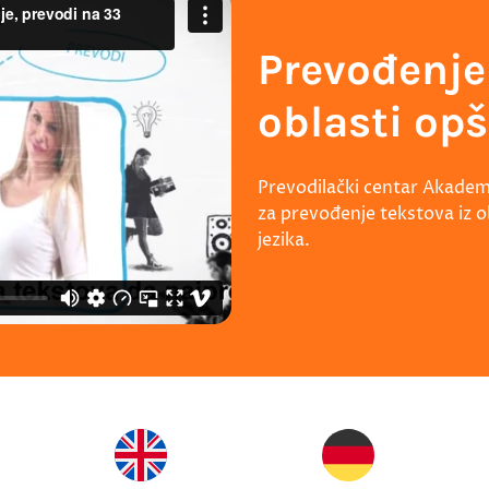
Prevođenje
oblasti opš
Prevodilački centar Akademi
za prevođenje tekstova iz o
jezika.