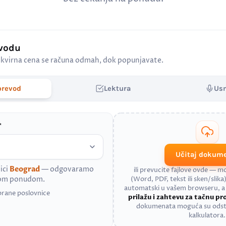
evodu
kvirna cena se računa odmah, dok popunjavate.
prevod
Lektura
Us
*
Učitaj dokum
ici
Beograd
— odgovaramo
ili prevucite fajlove ovde — 
nom ponudom.
(Word, PDF, tekst ili sken/slika)
automatski u vašem browseru, 
brane poslovnice
prilažu i zahtevu za tačnu p
dokumenata moguća su odst
kalkulatora.