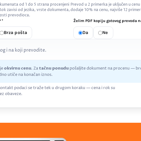
kumenata od 1 do 5 strana procenjeni
Prevod u 2 primerka je uključen u cenu
 Rok zavisi od jezika, vrste dokumenta,
dodaje 10% na cenu, najviše 12 primer
osti prevodioca.
 *
Želim PDF kopiju gotovog prevoda na
Brza pošta
Da
Ne
kog i na koji prevodite.
uje
okvirnu cenu
. Za
tačnu ponudu
pošaljite dokument na procenu — bro
no utiče na konačan iznos.
ontakt podaci se traže tek u drugom koraku — cena i rok su
ez obaveze.