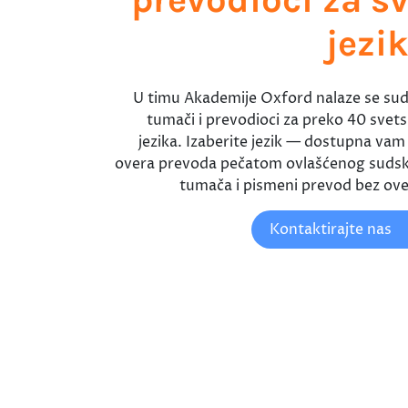
jezi
U timu Akademije Oxford nalaze se sud
tumači i prevodioci za preko 40 svets
jezika. Izaberite jezik — dostupna vam j
overa prevoda pečatom ovlašćenog suds
tumača i pismeni prevod bez ove
Kontaktirajte nas