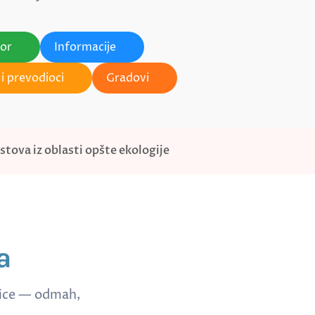
tor
Informacije
i prevodioci
Gradovi
tova iz oblasti opšte ekologije
a
nice — odmah,