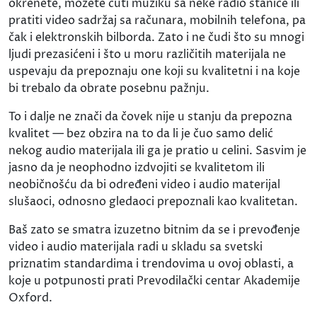
okrenete, možete čuti muziku sa neke radio stanice ili
pratiti video sadržaj sa računara, mobilnih telefona, pa
čak i elektronskih bilborda. Zato i ne čudi što su mnogi
ljudi prezasićeni i što u moru različitih materijala ne
uspevaju da prepoznaju one koji su kvalitetni i na koje
bi trebalo da obrate posebnu pažnju.
To i dalje ne znači da čovek nije u stanju da prepozna
kvalitet — bez obzira na to da li je čuo samo delić
nekog audio materijala ili ga je pratio u celini. Sasvim je
jasno da je neophodno izdvojiti se kvalitetom ili
neobičnošću da bi određeni video i audio materijal
slušaoci, odnosno gledaoci prepoznali kao kvalitetan.
Baš zato se smatra izuzetno bitnim da se i prevođenje
video i audio materijala radi u skladu sa svetski
priznatim standardima i trendovima u ovoj oblasti, a
koje u potpunosti prati Prevodilački centar Akademije
Oxford.