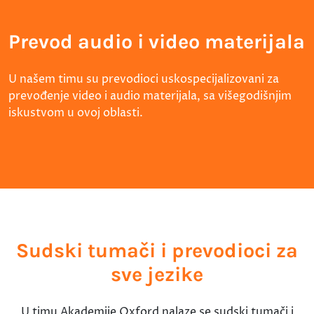
Prevod audio i video materijala
U našem timu su prevodioci uskospecijalizovani za
prevođenje video i audio materijala, sa višegodišnjim
iskustvom u ovoj oblasti.
Sudski tumači i prevodioci za
sve jezike
U timu Akademije Oxford nalaze se sudski tumači i