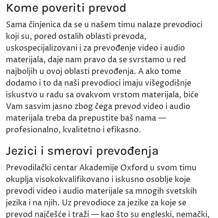
Kome poveriti prevod
Sama činjenica da se u našem timu nalaze prevodioci
koji su, pored ostalih oblasti prevoda,
uskospecijalizovani i za prevođenje video i audio
materijala, daje nam pravo da se svrstamo u red
najboljih u ovoj oblasti prevođenja. A ako tome
dodamo i to da naši prevodioci imaju višegodišnje
iskustvo u radu sa ovakvom vrstom materijala, biće
Vam sasvim jasno zbog čega prevod video i audio
materijala treba da prepustite baš nama —
profesionalno, kvalitetno i efikasno.
Jezici i smerovi prevođenja
Prevodilački centar Akademije Oxford u svom timu
okuplja visokokvalifikovano i iskusno osoblje koje
prevodi video i audio materijale sa mnogih svetskih
jezika i na njih. Uz prevodioce za jezike za koje se
prevod najčešće i traži — kao što su engleski, nemački,