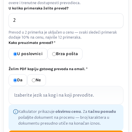
overe i trenutne dostupnosti prevodioca.
U koliko primeraka želite prevod?
Prevod u 2 primerka je uključen u cenu — svaki sledeći primerak
dodaje 10% na cenu, najviše 12 primeraka.
Kako preuzimate prevod? *
U poslovnici
Brza pošta
Želim PDF kopiju gotovog prevoda na email. *
Da
Ne
Izaberite jezik sa kog i na koji prevodite.
Kalkulator prikazuje
okvirnu cenu
. Za
tačnu ponudu
pošaljite dokument na procenu — broj karaktera u
dokumentu presudno utiče na konačan iznos.