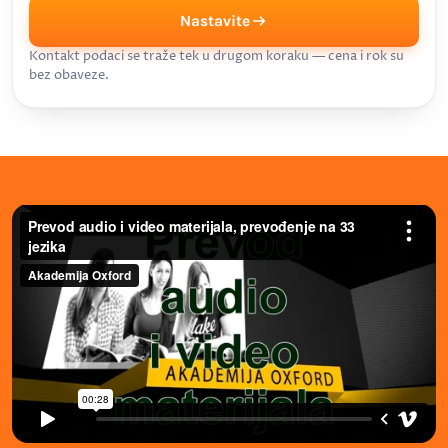
Nastavite
Kontakt podaci se traže tek u drugom koraku — cena i rok su
bez obaveze.