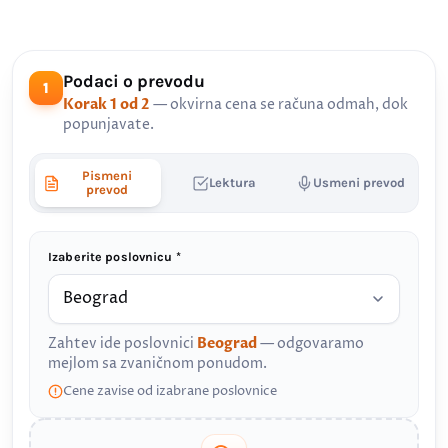
Podaci o prevodu
1
Korak 1 od 2
— okvirna cena se računa odmah, dok
popunjavate.
Pismeni
Lektura
Usmeni prevod
prevod
Izaberite poslovnicu *
Zahtev ide poslovnici
Beograd
— odgovaramo
mejlom sa zvaničnom ponudom.
Cene zavise od izabrane poslovnice