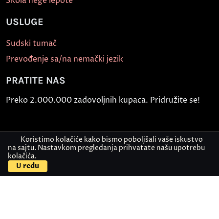
Škola nege lepote
USLUGE
Sudski tumač
Prevođenje sa/na nemački jezik
PRATITE NAS
Preko 2.000.000 zadovoljnih kupaca. Pridružite se!
Koristimo kolačiće kako bismo poboljšali vaše iskustvo
na sajtu. Nastavkom pregledanja prihvatate našu upotrebu
kolačića.
U redu
Politika bezbednosti informacija
Kontakt