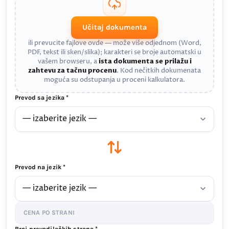
Učitaj dokumenta
ili prevucite fajlove ovde — može više odjednom (Word,
PDF, tekst ili sken/slika); karakteri se broje automatski u
vašem browseru, a
ista dokumenta se prilažu i
zahtevu za tačnu procenu
. Kod nečitkih dokumenata
moguća su odstupanja u proceni kalkulatora.
Prevod sa jezika *
Prevod na jezik *
CENA PO STRANI