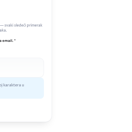
 — svaki sledeći primerak
aka.
 email. *
j karaktera u