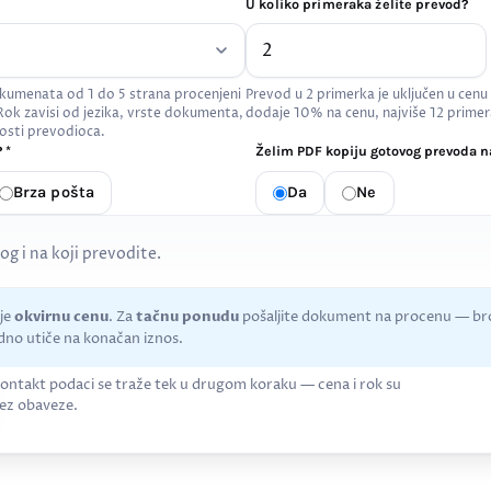
U koliko primeraka želite prevod?
kumenata od 1 do 5 strana procenjeni
Prevod u 2 primerka je uključen u cenu
 Rok zavisi od jezika, vrste dokumenta,
dodaje 10% na cenu, najviše 12 primer
osti prevodioca.
 *
Želim PDF kopiju gotovog prevoda na
Brza pošta
Da
Ne
kog i na koji prevodite.
uje
okvirnu cenu
. Za
tačnu ponudu
pošaljite dokument na procenu — bro
no utiče na konačan iznos.
ontakt podaci se traže tek u drugom koraku — cena i rok su
ez obaveze.