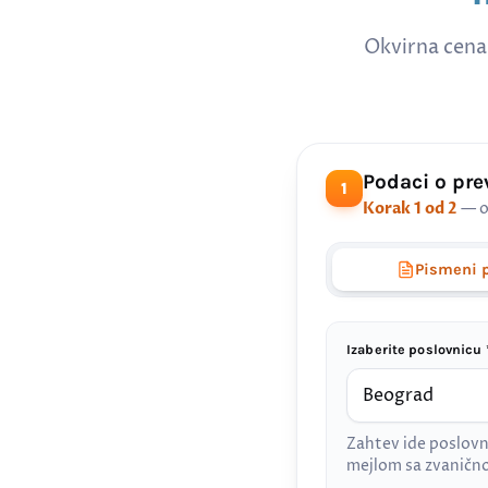
Okvirna cena
Podaci o pr
1
Korak 1 od 2
— o
Pismeni 
Izaberite poslovnicu 
Zahtev ide poslovn
mejlom sa zvanič