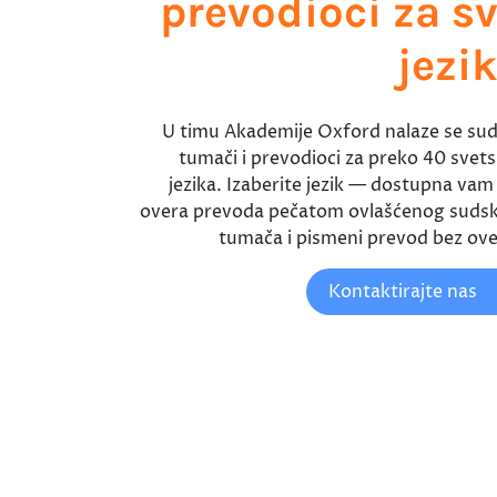
prevodioci za s
jezi
U timu Akademije Oxford nalaze se sud
tumači i prevodioci za preko 40 svets
jezika. Izaberite jezik — dostupna vam j
overa prevoda pečatom ovlašćenog suds
tumača i pismeni prevod bez ove
Kontaktirajte nas