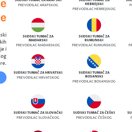
ve
SUDSKI TUMAČ ZA ARAPSKI
SUDSKI TUMAČ ZA
SUD
HEBREJSKI
PREVODILAC ARAPSKOG
P
PREVODILAC HEBREJSKOG
ke
ski
SUDSKI TUMAČ ZA
SUDSKI TUMAČ ZA
MAĐARSKI
RUMUNSKI
kih
PREVODILAC MAĐARSKOG
PREVODILAC RUMUNSKOG
P
e i
kog
re.
SUDSKI TUMAČ ZA HRVATSKI
SUDSKI TUMAČ ZA
BOSANSKI
PREVODILAC HRVATSKOG
PREVODILAC BOSANSKOG
SUDSKI TUMAČ ZA SLOVAČKI
SUDSKI TUMAČ ZA ČEŠKI
SU
PREVODILAC SLOVAČKOG
PREVODILAC ČEŠKOG