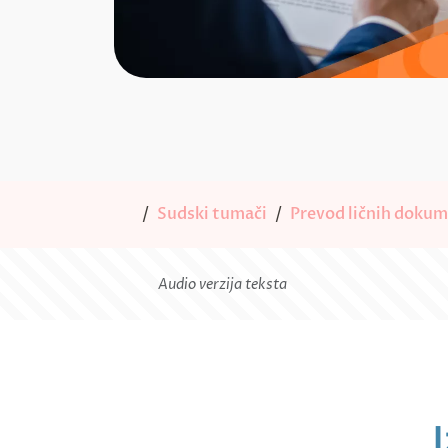
Sudski tumači
Prevod ličnih doku
Audio verzija teksta