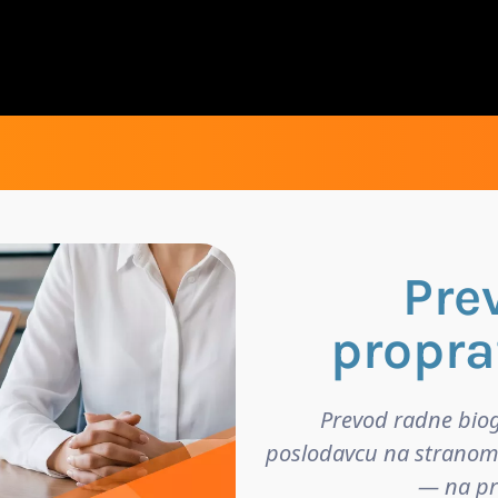
Pre
propra
Prevod radne biog
poslodavcu na stranom j
— na pre