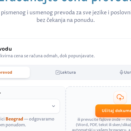
 pismenog i usmenog prevoda za sve jezike i poslov
bez čekanja na ponudu.
evodu
kvirna cena se računa odmah, dok popunjavate.
prevod
Lektura
Us
*
Učitaj dokum
ici
Beograd
— odgovaramo
ili prevucite fajlove ovde — 
nom ponudom.
(Word, PDF, tekst ili sken/slika)
automatski u vašem browseru, 