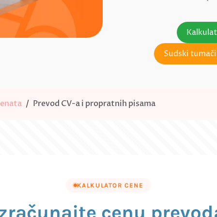
Kalkula
Sudski tumači 
menata
Prevod CV-a i propratnih pisama
KALKULATOR CENE
Izračunajte cenu prevod