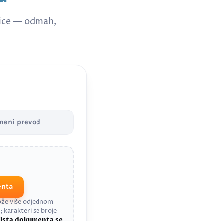
nice — odmah,
meni prevod
enta
može više odjednom
; karakteri se broje
a
ista dokumenta se