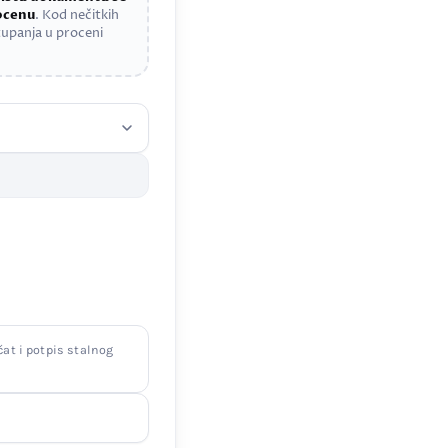
rocenu
. Kod nečitkih
upanja u proceni
čat i potpis stalnog