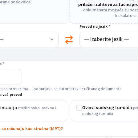
brane poslovnice
prilažu i zahtevu za tačnu p
dokumenata moguća su odst
kalkulatora.
Prevod na jezik *
a *
era sa razmacima — popunjava se automatski iz učitanog dokumenta
a vaš prevod
entacija
Overa sudskog tumača
medicinska, pravna i
pe
sudskog tumača
se računaju kao stručna (MPT)?