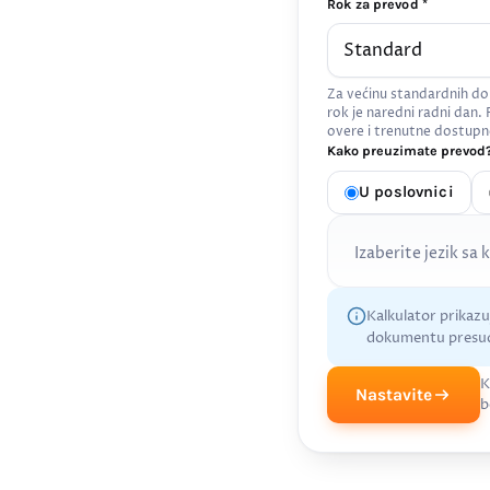
Rok za prevod *
Za većinu standardnih do
rok je naredni radni dan.
overe i trenutne dostupn
Kako preuzimate prevod?
U poslovnici
Izaberite jezik sa 
Kalkulator prikaz
dokumentu presud
K
Nastavite
b