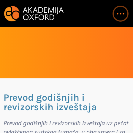
Prevod godišnjih i
revizorskih izveštaja
Prevod godišnjih i revizorskih izveštaja uz pečat
ovlašćenog sudskog tumača, u oba smera i za