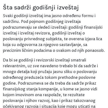
Šta sadrži godišnji izveštaj
Svaki godišnji izveštaj ima jasno određenu formu i
sadržinu. Pod pojmom godišnjeg izveštaja
podrazumevaju se sledeći izveštaji: godišnji finansijski
izveštaj i izveštaj revizora, godišnji izveštaj o
poslovanju privrednog subjekta, te overena izjava lica
koja su odgovorna za njegovo sastavljanje, sa
preciznim ličnim podacima o svakom od njih ponaosob.
Da bi se godišnji i revizorski izveštaji smatrali
relevantnim, uz sve navedeno trebalo bi da sadrže i
mnogo detalja koji pružaju jasnu sliku o poslovanju
određenog preduzeća tokom prethodne poslovne
godine. Podrazumeva se da treba da sadrže prikaz
finansijskog stanja kompanije, u kome se jasno vidi
kojom imovinom ona raspolaže, te rezultate
poslovanja i njihov razvoj, kao i prikaz takozvanog
očekivanog razvoja i situacija koje mogu uticati na