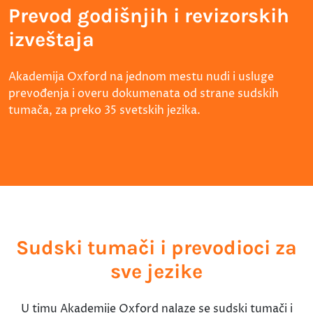
Prevod godišnjih i revizorskih
izveštaja
Akademija Oxford na jednom mestu nudi i usluge
prevođenja i overu dokumenata od strane sudskih
tumača, za preko 35 svetskih jezika.
Sudski tumači i prevodioci za
sve jezike
U timu Akademije Oxford nalaze se sudski tumači i