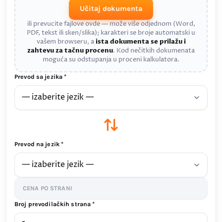
Učitaj dokumenta
ili prevucite fajlove ovde — može više odjednom (Word,
PDF, tekst ili sken/slika); karakteri se broje automatski u
vašem browseru, a
ista dokumenta se prilažu i
zahtevu za tačnu procenu
. Kod nečitkih dokumenata
moguća su odstupanja u proceni kalkulatora.
Prevod sa jezika *
Prevod na jezik *
CENA PO STRANI
Broj prevodilačkih strana *