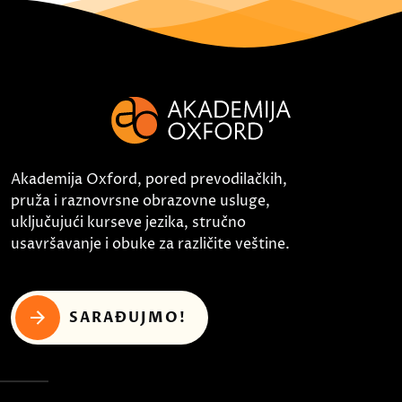
Akademija Oxford, pored prevodilačkih,
pruža i raznovrsne obrazovne usluge,
uključujući kurseve jezika, stručno
usavršavanje i obuke za različite veštine.
SARAĐUJMO!