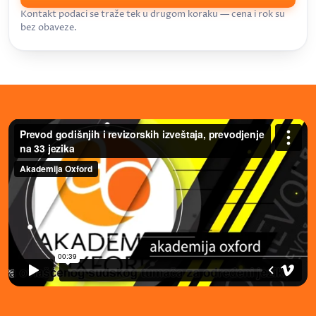
Kontakt podaci se traže tek u drugom koraku — cena i rok su
bez obaveze.