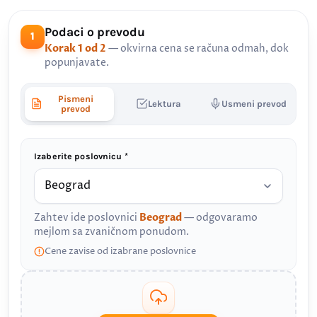
Podaci o prevodu
1
Korak 1 od 2
— okvirna cena se računa odmah, dok
popunjavate.
Pismeni
Lektura
Usmeni prevod
prevod
Izaberite poslovnicu *
Zahtev ide poslovnici
Beograd
— odgovaramo
mejlom sa zvaničnom ponudom.
Cene zavise od izabrane poslovnice