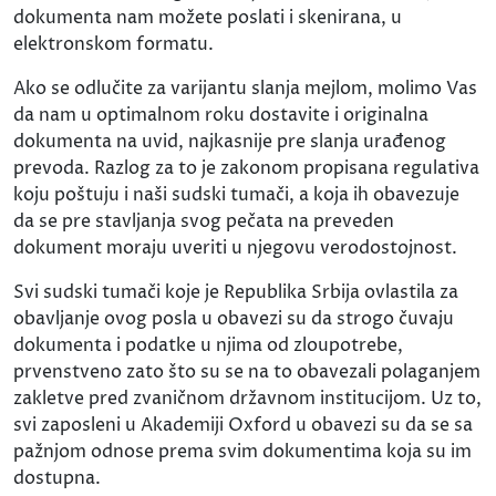
dokumenta nam možete poslati i skenirana, u
elektronskom formatu.
Ako se odlučite za varijantu slanja mejlom, molimo Vas
da nam u optimalnom roku dostavite i originalna
dokumenta na uvid, najkasnije pre slanja urađenog
prevoda. Razlog za to je zakonom propisana regulativa
koju poštuju i naši sudski tumači, a koja ih obavezuje
da se pre stavljanja svog pečata na preveden
dokument moraju uveriti u njegovu verodostojnost.
Svi sudski tumači koje je Republika Srbija ovlastila za
obavljanje ovog posla u obavezi su da strogo čuvaju
dokumenta i podatke u njima od zloupotrebe,
prvenstveno zato što su se na to obavezali polaganjem
zakletve pred zvaničnom državnom institucijom. Uz to,
svi zaposleni u Akademiji Oxford u obavezi su da se sa
pažnjom odnose prema svim dokumentima koja su im
dostupna.