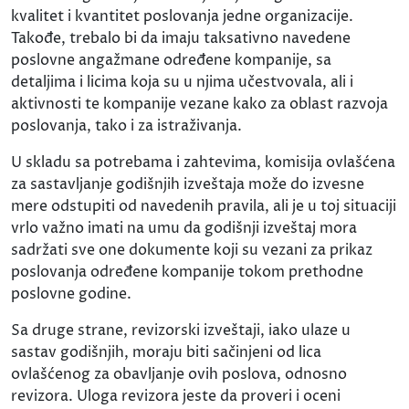
kvalitet i kvantitet poslovanja jedne organizacije.
Takođe, trebalo bi da imaju taksativno navedene
poslovne angažmane određene kompanije, sa
detaljima i licima koja su u njima učestvovala, ali i
aktivnosti te kompanije vezane kako za oblast razvoja
poslovanja, tako i za istraživanja.
U skladu sa potrebama i zahtevima, komisija ovlašćena
za sastavljanje godišnjih izveštaja može do izvesne
mere odstupiti od navedenih pravila, ali je u toj situaciji
vrlo važno imati na umu da godišnji izveštaj mora
sadržati sve one dokumente koji su vezani za prikaz
poslovanja određene kompanije tokom prethodne
poslovne godine.
Sa druge strane, revizorski izveštaji, iako ulaze u
sastav godišnjih, moraju biti sačinjeni od lica
ovlašćenog za obavljanje ovih poslova, odnosno
revizora. Uloga revizora jeste da proveri i oceni