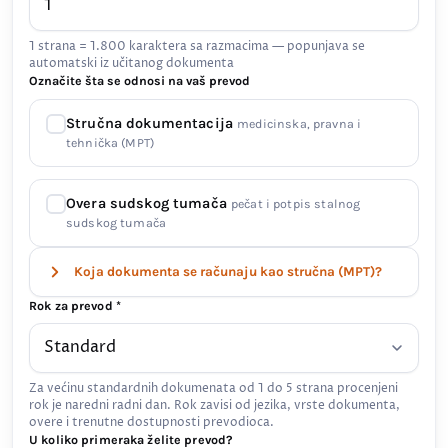
1 strana = 1.800 karaktera sa razmacima — popunjava se
automatski iz učitanog dokumenta
Označite šta se odnosi na vaš prevod
Stručna dokumentacija
medicinska, pravna i
tehnička (MPT)
Overa sudskog tumača
pečat i potpis stalnog
sudskog tumača
Koja dokumenta se računaju kao stručna (MPT)?
Rok za prevod *
Za većinu standardnih dokumenata od 1 do 5 strana procenjeni
rok je naredni radni dan. Rok zavisi od jezika, vrste dokumenta,
overe i trenutne dostupnosti prevodioca.
U koliko primeraka želite prevod?