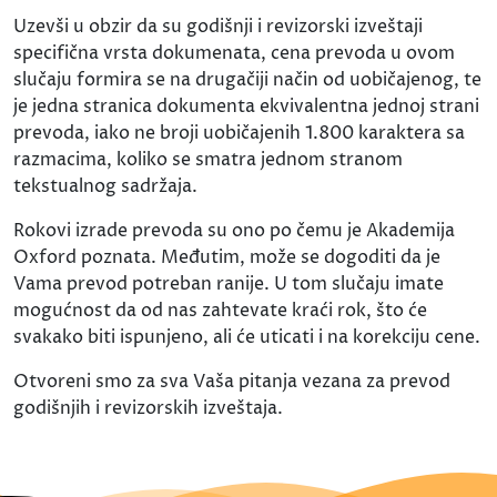
Uzevši u obzir da su godišnji i revizorski izveštaji
specifična vrsta dokumenata, cena prevoda u ovom
slučaju formira se na drugačiji način od uobičajenog, te
je jedna stranica dokumenta ekvivalentna jednoj strani
prevoda, iako ne broji uobičajenih 1.800 karaktera sa
razmacima, koliko se smatra jednom stranom
tekstualnog sadržaja.
Rokovi izrade prevoda su ono po čemu je Akademija
Oxford poznata. Međutim, može se dogoditi da je
Vama prevod potreban ranije. U tom slučaju imate
mogućnost da od nas zahtevate kraći rok, što će
svakako biti ispunjeno, ali će uticati i na korekciju cene.
Otvoreni smo za sva Vaša pitanja vezana za prevod
godišnjih i revizorskih izveštaja.