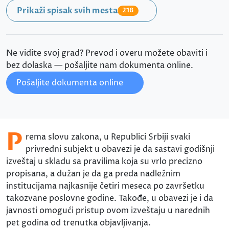
Prikaži spisak svih mesta
218
Ne vidite svoj grad? Prevod i overu možete obaviti i
bez dolaska — pošaljite nam dokumenta online.
Pošaljite dokumenta online
P
rema slovu zakona, u Republici Srbiji svaki
privredni subjekt u obavezi je da sastavi godišnji
izveštaj u skladu sa pravilima koja su vrlo precizno
propisana, a dužan je da ga preda nadležnim
institucijama najkasnije četiri meseca po završetku
takozvane poslovne godine. Takođe, u obavezi je i da
javnosti omogući pristup ovom izveštaju u narednih
pet godina od trenutka objavljivanja.