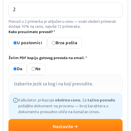
Prevod u 2 primerka je uključen u cenu — svaki sledeći primerak
dodaje 10% na cenu, najviše 12 primeraka.
Kako preuzimate prevod? *
U poslovnici
Brza pošta
Želim PDF kopiju gotovog prevoda na email. *
Da
Ne
Izaberite jezik sa kog i na koji prevodite.
Kalkulator prikazuje
okvirnu cenu
. Za
tačnu ponudu
pošaljite dokument na procenu — broj karaktera u
dokumentu presudno utiče na konačan iznos.
Nastavite