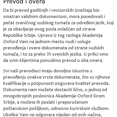
Prevod i overa
Da bi prevod godišnjih i revizorskih izveštaja bio
smatran validnim dokumentom, mora posedovati i
pečat zvaničnog sudskog tumača za određeni jezik, koji
je za obavljanje ovog posla ovlašćen od strane
Republike Srbije. Upravo iz tog razloga Akademija
Oxford Vam na jednom mestu nudi i usluge
prevođenja i overe dokumenata od strane sudskih
tumača, i to za preko 35 svetskih jezika. U prilici smo
da svim klijentima ponudimo prevod u oba smera.
Svi naši prevodioci imaju dovoljno iskustva u
prevođenju ovakve vrste dokumenata, što uz njihove
kvalifikacije u potpunosti osigurava kvalitet prevoda.
Dokumenta nam možete dostaviti lično, u jednoj od
mnogobrojnih poslovnica Akademije Oxford širom
Srbije, a možete ih poslati i preporučenom
poštanskom pošiljkom, odnosno kurirskom službom.
Ukoliko Vam ne odgovara nijedan od ovih načina,