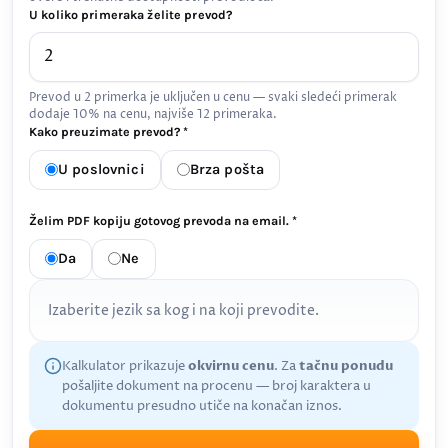
U koliko primeraka želite prevod?
Prevod u 2 primerka je uključen u cenu — svaki sledeći primerak
dodaje 10% na cenu, najviše 12 primeraka.
Kako preuzimate prevod? *
U poslovnici
Brza pošta
Želim PDF kopiju gotovog prevoda na email. *
Da
Ne
Izaberite jezik sa kog i na koji prevodite.
Kalkulator prikazuje
okvirnu cenu
. Za
tačnu ponudu
pošaljite dokument na procenu — broj karaktera u
dokumentu presudno utiče na konačan iznos.