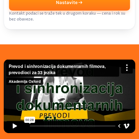
Nastavite
Kontakt podaci se traže tek u drugom koraku — cena i rok su
bez obaveze.