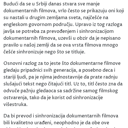
Budući da se u Srbiji danas stvara sve manje
dokumentarnih filmova, vrlo često se prikazuju oni koji
su nastali u drugim zemljama sveta, najčešće na
engleskom govornom području. Upravo iz tog razloga
javlja se potreba za prevođenjem i sinhronizacijom
dokumentarnih filmova, uzevši u obzir da je nepisano
pravilo u našoj zemlji da se ova vrsta filmova mnogo
češće sinhronizuje nego što se titluje.
Osnovni razlog za to jeste što dokumentarne filmove
gledaju pripadnici svih generacija, a posebno deca i
stariji ljudi, pa je njima jednostavnije da prate radnju
slušajući tekst nego čitajući titl. Uz to, titl često zna da
odvuče pažnju gledaoca sa sadržine samog filmskog
ostvarenja, tako da je korist od sinhronizacije
višestruka.
Da bi prevod i sinhronizacija dokumentarnih filmova
bili kvalitetno urađeni, neophodno je da obe ove