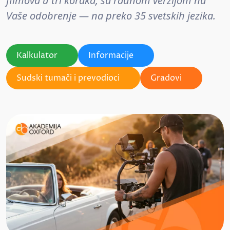
filmova u tri koraka, sa radnom verzijom na
Vaše odobrenje — na preko 35 svetskih jezika.
Kalkulator
Informacije
Sudski tumači i prevodioci
Gradovi