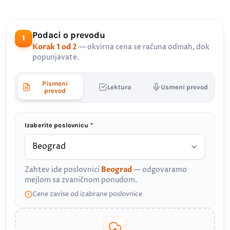
Podaci o prevodu
1
Korak 1 od 2
— okvirna cena se računa odmah, dok
popunjavate.
Pismeni
Lektura
Usmeni prevod
prevod
Izaberite poslovnicu *
Zahtev ide poslovnici
Beograd
— odgovaramo
mejlom sa zvaničnom ponudom.
Cene zavise od izabrane poslovnice