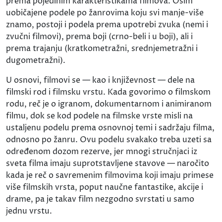
prema pojedinim karakteristikama filmova. Osim
uobičajene podele po žanrovima koju svi manje-više
znamo, postoji i podela prema upotrebi zvuka (nemi i
zvučni filmovi), prema boji (crno-beli i u boji), ali i
prema trajanju (kratkometražni, srednjemetražni i
dugometražni).
U osnovi, filmovi se — kao i književnost — dele na
filmski rod i filmsku vrstu. Kada govorimo o filmskom
rodu, reč je o igranom, dokumentarnom i animiranom
filmu, dok se kod podele na filmske vrste misli na
ustaljenu podelu prema osnovnoj temi i sadržaju filma,
odnosno po žanru. Ovu podelu svakako treba uzeti sa
određenom dozom rezerve, jer mnogi stručnjaci iz
sveta filma imaju suprotstavljene stavove — naročito
kada je reč o savremenim filmovima koji imaju primese
više filmskih vrsta, poput naučne fantastike, akcije i
drame, pa je takav film nezgodno svrstati u samo
jednu vrstu.