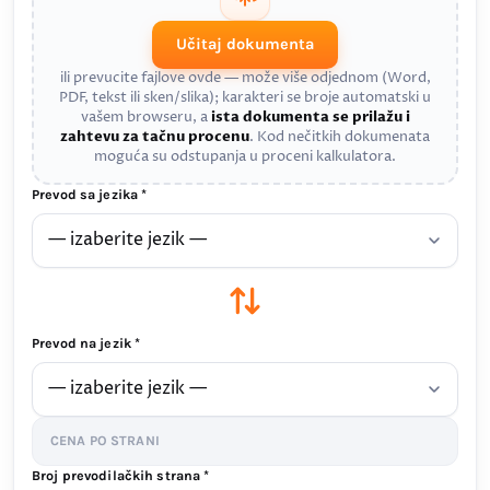
Učitaj dokumenta
ili prevucite fajlove ovde — može više odjednom (Word,
PDF, tekst ili sken/slika); karakteri se broje automatski u
vašem browseru, a
ista dokumenta se prilažu i
zahtevu za tačnu procenu
. Kod nečitkih dokumenata
moguća su odstupanja u proceni kalkulatora.
Prevod sa jezika *
Prevod na jezik *
CENA PO STRANI
Broj prevodilačkih strana *