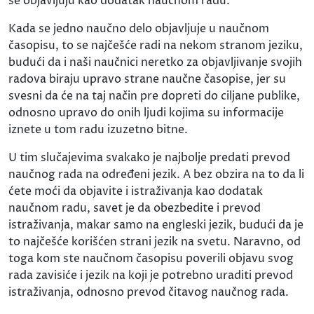
se objavljuju kao dodatak naučnom radu.
Kada se jedno naučno delo objavljuje u naučnom
časopisu, to se najčešće radi na nekom stranom jeziku,
budući da i naši naučnici neretko za objavljivanje svojih
radova biraju upravo strane naučne časopise, jer su
svesni da će na taj način pre dopreti do ciljane publike,
odnosno upravo do onih ljudi kojima su informacije
iznete u tom radu izuzetno bitne.
U tim slučajevima svakako je najbolje predati prevod
naučnog rada na određeni jezik. A bez obzira na to da li
ćete moći da objavite i istraživanja kao dodatak
naučnom radu, savet je da obezbedite i prevod
istraživanja, makar samo na engleski jezik, budući da je
to najčešće korišćen strani jezik na svetu. Naravno, od
toga kom ste naučnom časopisu poverili objavu svog
rada zavisiće i jezik na koji je potrebno uraditi prevod
istraživanja, odnosno prevod čitavog naučnog rada.