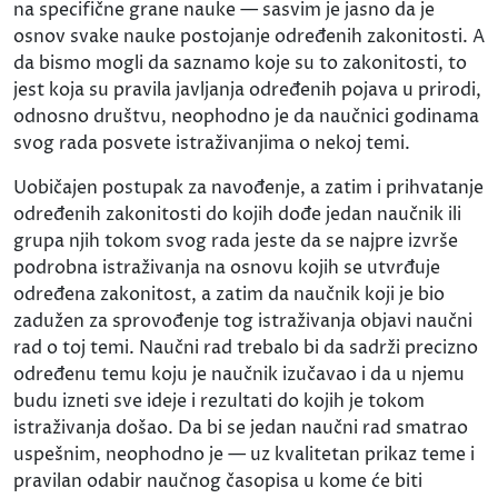
na specifične grane nauke — sasvim je jasno da je
osnov svake nauke postojanje određenih zakonitosti. A
da bismo mogli da saznamo koje su to zakonitosti, to
jest koja su pravila javljanja određenih pojava u prirodi,
odnosno društvu, neophodno je da naučnici godinama
svog rada posvete istraživanjima o nekoj temi.
Uobičajen postupak za navođenje, a zatim i prihvatanje
određenih zakonitosti do kojih dođe jedan naučnik ili
grupa njih tokom svog rada jeste da se najpre izvrše
podrobna istraživanja na osnovu kojih se utvrđuje
određena zakonitost, a zatim da naučnik koji je bio
zadužen za sprovođenje tog istraživanja objavi naučni
rad o toj temi. Naučni rad trebalo bi da sadrži precizno
određenu temu koju je naučnik izučavao i da u njemu
budu izneti sve ideje i rezultati do kojih je tokom
istraživanja došao. Da bi se jedan naučni rad smatrao
uspešnim, neophodno je — uz kvalitetan prikaz teme i
pravilan odabir naučnog časopisa u kome će biti