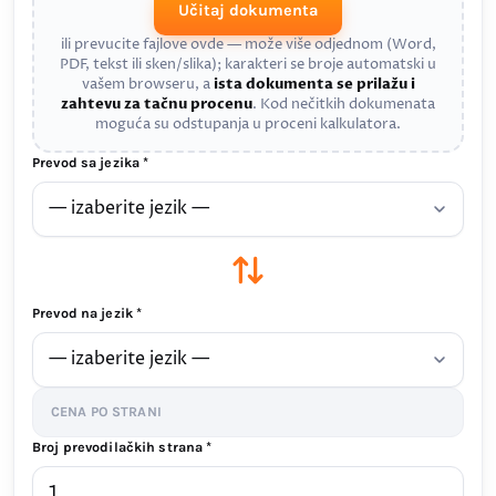
Učitaj dokumenta
ili prevucite fajlove ovde — može više odjednom (Word,
PDF, tekst ili sken/slika); karakteri se broje automatski u
vašem browseru, a
ista dokumenta se prilažu i
zahtevu za tačnu procenu
. Kod nečitkih dokumenata
moguća su odstupanja u proceni kalkulatora.
Prevod sa jezika *
Prevod na jezik *
CENA PO STRANI
Broj prevodilačkih strana *