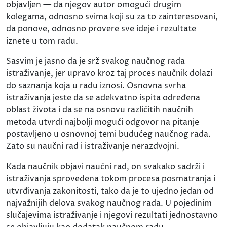
objavljen — da njegov autor omogući drugim
kolegama, odnosno svima koji su za to zainteresovani,
da ponove, odnosno provere sve ideje i rezultate
iznete u tom radu.
Sasvim je jasno da je srž svakog naučnog rada
istraživanje, jer upravo kroz taj proces naučnik dolazi
do saznanja koja u radu iznosi. Osnovna svrha
istraživanja jeste da se adekvatno ispita određena
oblast života i da se na osnovu različitih naučnih
metoda utvrdi najbolji mogući odgovor na pitanje
postavljeno u osnovnoj temi budućeg naučnog rada.
Zato su naučni rad i istraživanje nerazdvojni.
Kada naučnik objavi naučni rad, on svakako sadrži i
istraživanja sprovedena tokom procesa posmatranja i
utvrđivanja zakonitosti, tako da je to ujedno jedan od
najvažnijih delova svakog naučnog rada. U pojedinim
slučajevima istraživanje i njegovi rezultati jednostavno