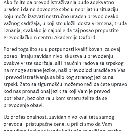
Ako želite da prevod istraživanja bude adekvatno
urađen i da ne dovedete sebe u neprijatnu situaciju
koju može izazvati nestručno urađen prevod ovako
važnog sadržaja, u koji ste uložili dosta vremena, truda
i znanja, svakako je najbolje da taj posao prepustite
Prevodilačkom centru Akademije Oxford.
Pored toga što su u potpunosti kvalifikovani za ovaj
posao i imaju zavidan nivo iskustva u prevođenju
ovakve vrste sadržaja, ali i naučnih radova sa srpskog
na mnoge strane jezike, naši prevodioci uradiće za Vas
i prevod istraživanja sa bilo kog stranog jezika na
srpski. Zato sa sigurnošću možemo reći da ćete upravo
kod nas pronaći onaj jezik za koji Vam je prevod
potreban, bez obzira u kom smeru želite da se
prevođenje obavi.
Uz profesionalnost, zavidan nivo kvaliteta samog
prevoda i pristupačne cene, u prilici smo da Vam