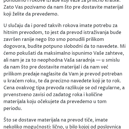
ponudimo i rokove izrade koji važe za prilično kratke.
Zato Vas pozivamo da nam što pre dostavite materijal
koji želite da prevedemo.
U slučaju da i pored takvih rokova imate potrebu za
hitnim prevodom, to jest da prevod istraživanja bude
završen ranije nego što smo ponudili prilikom
dogovora, budite potpuno slobodni da to navedete. Mi
ćemo pokušati da maksimalno ispunimo Vaše zahteve,
ali nam je za to neophodna Vaša saradnja — u smislu
da nam što pre dostavite materijal i da nam već
prilikom predaje naglasite da Vam je prevod potreban
u kraćem roku, te da precizno navedete koji je to rok.
Cena ovakvog tipa prevoda razlikuje se od regularne, a
prvenstveno zavisi od zadatog roka i količine
materijala koju očekujete da prevedemo u tom
periodu.
Što se dostave materijala na prevod tiče, imate
nekoliko mogućnosti: lično, u bilo kojoj od poslovnica