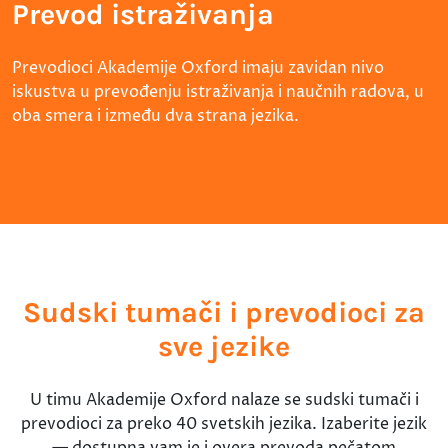
Prevod istraživanja
Prevodioci Akademije Oxford imaju zavidan nivo
iskustva u prevođenju istraživanja i naučnih radova, u
oba smera i između dva strana jezika.
Sudski tumači i prevodioci za
sve jezike
U timu Akademije Oxford nalaze se sudski tumači i
prevodioci za preko 40 svetskih jezika. Izaberite jezik