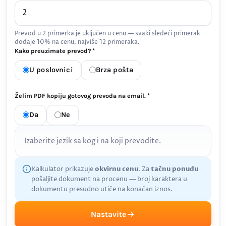
Prevod u 2 primerka je uključen u cenu — svaki sledeći primerak
dodaje 10% na cenu, najviše 12 primeraka.
Kako preuzimate prevod? *
U poslovnici
Brza pošta
Želim PDF kopiju gotovog prevoda na email. *
Da
Ne
Izaberite jezik sa kog i na koji prevodite.
Kalkulator prikazuje
okvirnu cenu
. Za
tačnu ponudu
pošaljite dokument na procenu — broj karaktera u
dokumentu presudno utiče na konačan iznos.
Nastavite