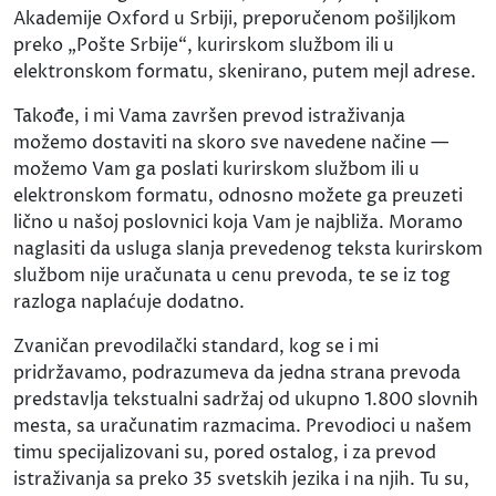
Akademije Oxford u Srbiji, preporučenom pošiljkom
preko „Pošte Srbije“, kurirskom službom ili u
elektronskom formatu, skenirano, putem mejl adrese.
Takođe, i mi Vama završen prevod istraživanja
možemo dostaviti na skoro sve navedene načine —
možemo Vam ga poslati kurirskom službom ili u
elektronskom formatu, odnosno možete ga preuzeti
lično u našoj poslovnici koja Vam je najbliža. Moramo
naglasiti da usluga slanja prevedenog teksta kurirskom
službom nije uračunata u cenu prevoda, te se iz tog
razloga naplaćuje dodatno.
Zvaničan prevodilački standard, kog se i mi
pridržavamo, podrazumeva da jedna strana prevoda
predstavlja tekstualni sadržaj od ukupno 1.800 slovnih
mesta, sa uračunatim razmacima. Prevodioci u našem
timu specijalizovani su, pored ostalog, i za prevod
istraživanja sa preko 35 svetskih jezika i na njih. Tu su,