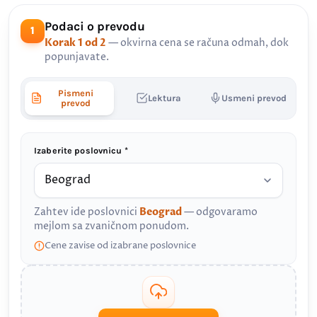
Podaci o prevodu
1
Korak 1 od 2
— okvirna cena se računa odmah, dok
popunjavate.
Pismeni
Lektura
Usmeni prevod
prevod
Izaberite poslovnicu *
Zahtev ide poslovnici
Beograd
— odgovaramo
mejlom sa zvaničnom ponudom.
Cene zavise od izabrane poslovnice