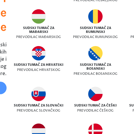
PREVODILAC HEBREJSKOG
ve
ke
SUDSKI TUMAČ ZA
SUDSKI TUMAČ ZA
MAĐARSKI
RUMUNSKI
PREVODILAC MAĐARSKOG
PREVODILAC RUMUNSKOG
P
ski
kih
e i
SUDSKI TUMAČ ZA HRVATSKI
SUDSKI TUMAČ ZA
kog
BOSANSKI
PREVODILAC HRVATSKOG
re.
PREVODILAC BOSANSKOG
SUDSKI TUMAČ ZA SLOVAČKI
SUDSKI TUMAČ ZA ČEŠKI
SU
PREVODILAC SLOVAČKOG
PREVODILAC ČEŠKOG