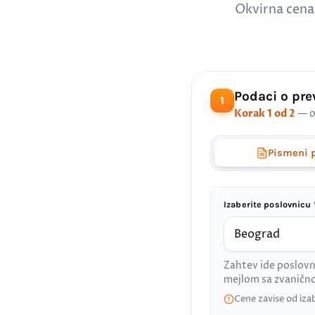
Okvirna cena
Podaci o pr
1
Korak 1 od 2
— o
Pismeni 
Izaberite poslovnicu 
Zahtev ide poslovn
mejlom sa zvanič
Cene zavise od iza