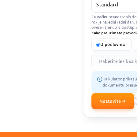
Za većinu standardnih do
rok je naredni radni dan.
overe i trenutne dostupn
Kako preuzimate prevod?
U poslovnici
Izaberite jezik sa 
Kalkulator prikaz
dokumentu presud
K
Nastavite
b