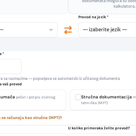
dokumenata moguća su odst
kalkulatora.
Prevod na jezik *
a *
era sa razmacima — popunjava se automatski iz učitanog dokumenta
a vaš prevod
 tumača
Stručna dokumentacija
pečat i potpis stalnog
m
tehnička (MPT)
se računaju kao stručna (MPT)?
U koliko primeraka želite prevod?