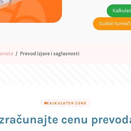
Kalkula
Sudski tumači 
menata
Prevod izjave i saglasnosti
KALKULATOR CENE
Izračunajte cenu prevod