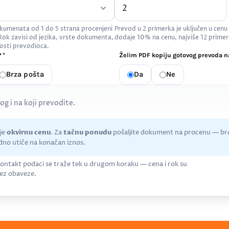
kumenata od 1 do 5 strana procenjeni
Prevod u 2 primerka je uključen u cenu
 Rok zavisi od jezika, vrste dokumenta,
dodaje 10% na cenu, najviše 12 primer
osti prevodioca.
 *
Želim PDF kopiju gotovog prevoda na
Brza pošta
Da
Ne
kog i na koji prevodite.
uje
okvirnu cenu
. Za
tačnu ponudu
pošaljite dokument na procenu — bro
no utiče na konačan iznos.
ontakt podaci se traže tek u drugom koraku — cena i rok su
ez obaveze.