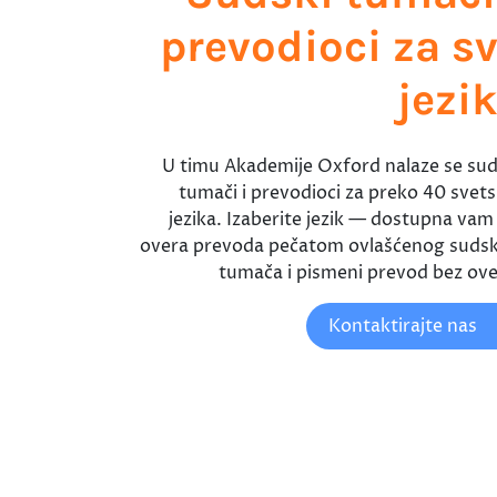
prevodioci za s
jezi
U timu Akademije Oxford nalaze se sud
tumači i prevodioci za preko 40 svets
jezika. Izaberite jezik — dostupna vam j
overa prevoda pečatom ovlašćenog suds
tumača i pismeni prevod bez ove
Kontaktirajte nas