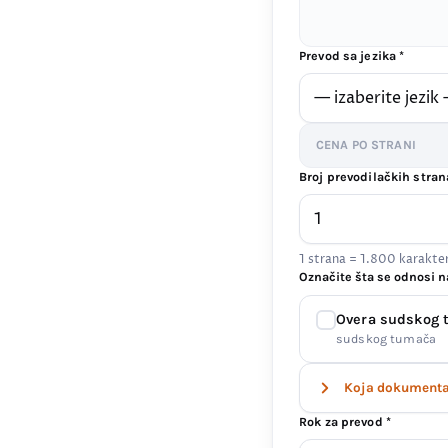
Prevod sa jezika *
CENA PO STRANI
Broj prevodilačkih stran
1 strana = 1.800 karakt
Označite šta se odnosi n
Overa sudskog
sudskog tumača
Koja dokumenta 
Rok za prevod *