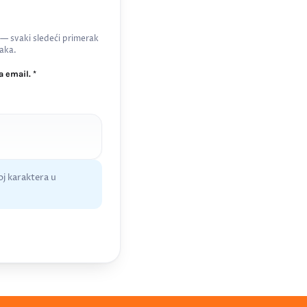
 — svaki sledeći primerak
aka.
 email. *
j karaktera u