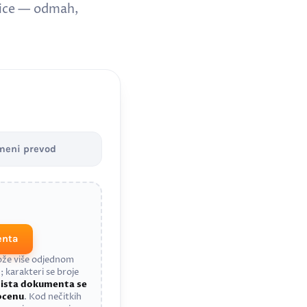
nice — odmah,
meni prevod
enta
može više odjednom
; karakteri se broje
a
ista dokumenta se
rocenu
. Kod nečitkih