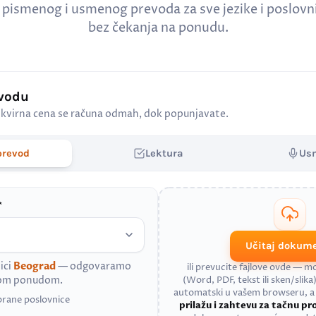
 pismenog i usmenog prevoda za sve jezike i poslov
bez čekanja na ponudu.
evodu
kvirna cena se računa odmah, dok popunjavate.
prevod
Lektura
Us
*
Učitaj dokum
ici
Beograd
— odgovaramo
ili prevucite fajlove ovde — 
nom ponudom.
(Word, PDF, tekst ili sken/slika)
automatski u vašem browseru, 
brane poslovnice
prilažu i zahtevu za tačnu p