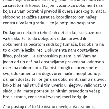
za savetom ili konsultacijom vezano za dokumenta za
koja su Vam potrebni prevod ili overa sudskog tumača,
slobodno zakažite susret sa koordinatorom našeg
centra u Vašem gradu — to je potpuno besplatno.
Dodajmo i nekoliko tehničkih detalja koji su izuzetno
važni ako želite da dobijete validan prevod ili
dokument sa pečatom sudskog tumača, bez obzira na
to o kom je jeziku reč. Dokumenta nam dostavljate
lično, poštom ili elektronskim putem, a mi Vam na
jedan od tih načina i dostavljamo prevedena, odnosno
overena dokumenta. Da biste mogli da preuzmete
svoja dokumenta na dogovoren način, neophodno je
da nam dostavite i originalan dokument, samo na uvid,
kako bi se naš stručni tim uverio u njegovu validnost. U
slučaju da imate potrebu za hitnim prevodom većeg
broja strana, cena se u izvesnoj meri koriguje.
Ako postoji nešto što nismo naveli, a Vas zanima,