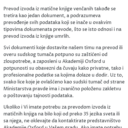
Prevod izvoda iz matične knjige venčanih takođe se
tretira kao jedan dokument, a podrazumeva
prevođenje svih podataka koji se inače u ovakvim
tipovima dokumenata prevode, što se isto odnosi i na
prevod izvoda iz knjige umrlih.
Svi dokumenti koje dostavite našem timu na prevod ili
overu sudskog tumača potpuno su zaštićeni od
zloupotrebe, a zaposleni u Akademiji Oxford u
potpunosti su obavezni da čuvaju kako privatne, tako i
profesionalne podatke sa kojima dolaze u dodir. Uz to,
svako lice koje je ovlašćeno kao sudski tumač od strane
Ministarstva pravde ima i zvanično položenu zakletvu
o poštovanju tajnosti podataka.
Ukoliko i Vi imate potrebu za prevodom izvoda iz
matičnih knjiga na bilo koji od preko 35 jezika sveta ili
sa njega, ne oklevajte da kontaktirate predstavništvo
Akademije Oxford u Vašem gradu. Ako imate potrebu