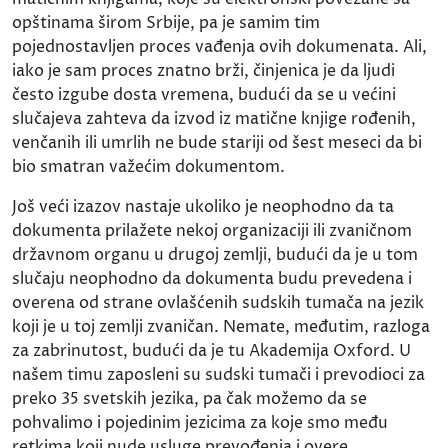
opštinama širom Srbije, pa je samim tim
pojednostavljen proces vađenja ovih dokumenata. Ali,
iako je sam proces znatno brži, činjenica je da ljudi
često izgube dosta vremena, budući da se u većini
slučajeva zahteva da izvod iz matične knjige rođenih,
venčanih ili umrlih ne bude stariji od šest meseci da bi
bio smatran važećim dokumentom.
Još veći izazov nastaje ukoliko je neophodno da ta
dokumenta prilažete nekoj organizaciji ili zvaničnom
državnom organu u drugoj zemlji, budući da je u tom
slučaju neophodno da dokumenta budu prevedena i
overena od strane ovlašćenih sudskih tumača na jezik
koji je u toj zemlji zvaničan. Nemate, međutim, razloga
za zabrinutost, budući da je tu Akademija Oxford. U
našem timu zaposleni su sudski tumači i prevodioci za
preko 35 svetskih jezika, pa čak možemo da se
pohvalimo i pojedinim jezicima za koje smo među
retkima koji nude usluge prevođenja i overe.