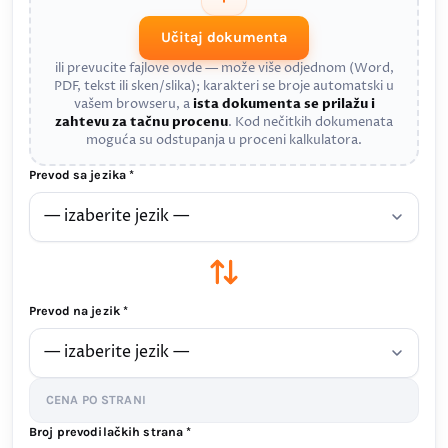
Učitaj dokumenta
ili prevucite fajlove ovde — može više odjednom (Word,
PDF, tekst ili sken/slika); karakteri se broje automatski u
vašem browseru, a
ista dokumenta se prilažu i
zahtevu za tačnu procenu
. Kod nečitkih dokumenata
moguća su odstupanja u proceni kalkulatora.
Prevod sa jezika *
Prevod na jezik *
CENA PO STRANI
Broj prevodilačkih strana *