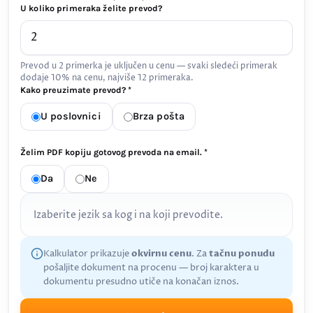
U koliko primeraka želite prevod?
Prevod u 2 primerka je uključen u cenu — svaki sledeći primerak
dodaje 10% na cenu, najviše 12 primeraka.
Kako preuzimate prevod? *
U poslovnici
Brza pošta
Želim PDF kopiju gotovog prevoda na email. *
Da
Ne
Izaberite jezik sa kog i na koji prevodite.
Kalkulator prikazuje
okvirnu cenu
. Za
tačnu ponudu
pošaljite dokument na procenu — broj karaktera u
dokumentu presudno utiče na konačan iznos.