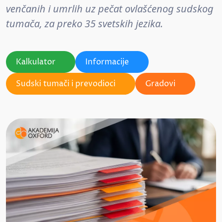
venčanih i umrlih uz pečat ovlašćenog sudskog
tumača, za preko 35 svetskih jezika.
Kalkulator
Informacije
Sudski tumači i prevodioci
Gradovi