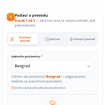
Podaci o prevodu
1
Korak 1 od 2
— okvirna cena se računa odmah, dok
popunjavate.
Pismeni
Lektura
Usmeni prevod
prevod
Izaberite poslovnicu *
Zahtev ide poslovnici
Beograd
— odgovaramo
mejlom sa zvaničnom ponudom.
Cene zavise od izabrane poslovnice