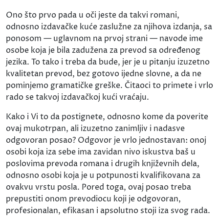
Ono što prvo pada u oči jeste da takvi romani,
odnosno izdavačke kuće zaslužne za njihova izdanja, sa
ponosom — uglavnom na prvoj strani — navode ime
osobe koja je bila zadužena za prevod sa određenog
jezika. To tako i treba da bude, jer je u pitanju izuzetno
kvalitetan prevod, bez gotovo ijedne slovne, a da ne
pominjemo gramatičke greške. Čitaoci to primete i vrlo
rado se takvoj izdavačkoj kući vraćaju.
Kako i Vi to da postignete, odnosno kome da poverite
ovaj mukotrpan, ali izuzetno zanimljiv i nadasve
odgovoran posao? Odgovor je vrlo jednostavan: onoj
osobi koja iza sebe ima zavidan nivo iskustva baš u
poslovima prevoda romana i drugih književnih dela,
odnosno osobi koja je u potpunosti kvalifikovana za
ovakvu vrstu posla. Pored toga, ovaj posao treba
prepustiti onom prevodiocu koji je odgovoran,
profesionalan, efikasan i apsolutno stoji iza svog rada.