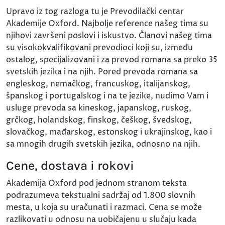
Upravo iz tog razloga tu je Prevodilački centar
Akademije Oxford. Najbolje reference našeg tima su
njihovi završeni poslovi i iskustvo. Članovi našeg tima
su visokokvalifikovani prevodioci koji su, između
ostalog, specijalizovani i za prevod romana sa preko 35
svetskih jezika i na njih. Pored prevoda romana sa
engleskog, nemačkog, francuskog, italijanskog,
španskog i portugalskog i na te jezike, nudimo Vam i
usluge prevoda sa kineskog, japanskog, ruskog,
grčkog, holandskog, finskog, češkog, švedskog,
slovačkog, mađarskog, estonskog i ukrajinskog, kao i
sa mnogih drugih svetskih jezika, odnosno na njih.
Cene, dostava i rokovi
Akademija Oxford pod jednom stranom teksta
podrazumeva tekstualni sadržaj od 1.800 slovnih
mesta, u koja su uračunati i razmaci. Cena se može
razlikovati u odnosu na uobičajenu u slučaju kada