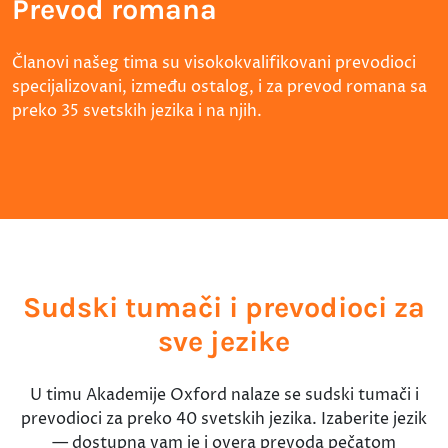
Prevod romana
Članovi našeg tima su visokokvalifikovani prevodioci
specijalizovani, između ostalog, i za prevod romana sa
preko 35 svetskih jezika i na njih.
Sudski tumači i prevodioci za
sve jezike
U timu Akademije Oxford nalaze se sudski tumači i
prevodioci za preko 40 svetskih jezika. Izaberite jezik
— dostupna vam je i overa prevoda pečatom