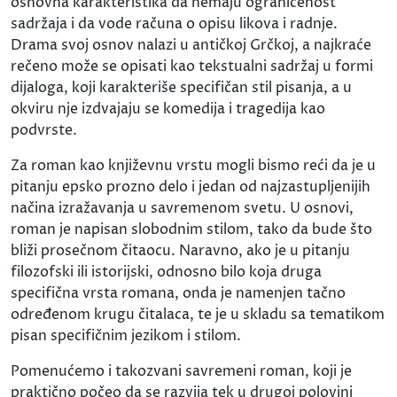
osnovna karakteristika da nemaju ograničenost
sadržaja i da vode računa o opisu likova i radnje.
Drama svoj osnov nalazi u antičkoj Grčkoj, a najkraće
rečeno može se opisati kao tekstualni sadržaj u formi
dijaloga, koji karakteriše specifičan stil pisanja, a u
okviru nje izdvajaju se komedija i tragedija kao
podvrste.
Za roman kao književnu vrstu mogli bismo reći da je u
pitanju epsko prozno delo i jedan od najzastupljenijih
načina izražavanja u savremenom svetu. U osnovi,
roman je napisan slobodnim stilom, tako da bude što
bliži prosečnom čitaocu. Naravno, ako je u pitanju
filozofski ili istorijski, odnosno bilo koja druga
specifična vrsta romana, onda je namenjen tačno
određenom krugu čitalaca, te je u skladu sa tematikom
pisan specifičnim jezikom i stilom.
Pomenućemo i takozvani savremeni roman, koji je
praktično počeo da se razvija tek u drugoj polovini