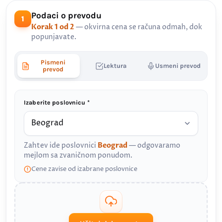
Podaci o prevodu
1
Korak 1 od 2
— okvirna cena se računa odmah, dok
popunjavate.
Pismeni
Lektura
Usmeni prevod
prevod
Izaberite poslovnicu *
Zahtev ide poslovnici
Beograd
— odgovaramo
mejlom sa zvaničnom ponudom.
Cene zavise od izabrane poslovnice