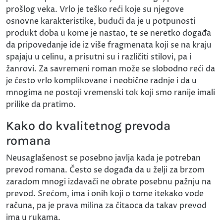
prošlog veka. Vrlo je teško reći koje su njegove
osnovne karakteristike, budući da je u potpunosti
produkt doba u kome je nastao, te se neretko događa
da pripovedanje ide iz više fragmenata koji se na kraju
spajaju u celinu, a prisutni su i različiti stilovi, pa i
žanrovi. Za savremeni roman može se slobodno reći da
je često vrlo komplikovane i neobične radnje i da u
mnogima ne postoji vremenski tok koji smo ranije imali
prilike da pratimo.
Kako do kvalitetnog prevoda
romana
Neusaglašenost se posebno javlja kada je potreban
prevod romana. Često se događa da u želji za brzom
zaradom mnogi izdavači ne obrate posebnu pažnju na
prevod. Srećom, ima i onih koji o tome itekako vode
računa, pa je prava milina za čitaoca da takav prevod
ima u rukama.