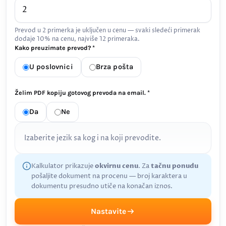
Prevod u 2 primerka je uključen u cenu — svaki sledeći primerak
dodaje 10% na cenu, najviše 12 primeraka.
Kako preuzimate prevod? *
U poslovnici
Brza pošta
Želim PDF kopiju gotovog prevoda na email. *
Da
Ne
Izaberite jezik sa kog i na koji prevodite.
Kalkulator prikazuje
okvirnu cenu
. Za
tačnu ponudu
pošaljite dokument na procenu — broj karaktera u
dokumentu presudno utiče na konačan iznos.
Nastavite