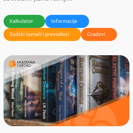
Kalkulator
Informacije
Sudski tumači i prevodioci
Gradovi