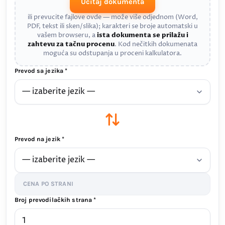
Učitaj dokumenta
ili prevucite fajlove ovde — može više odjednom (Word,
PDF, tekst ili sken/slika); karakteri se broje automatski u
vašem browseru, a
ista dokumenta se prilažu i
zahtevu za tačnu procenu
. Kod nečitkih dokumenata
moguća su odstupanja u proceni kalkulatora.
Prevod sa jezika *
Prevod na jezik *
CENA PO STRANI
Broj prevodilačkih strana *