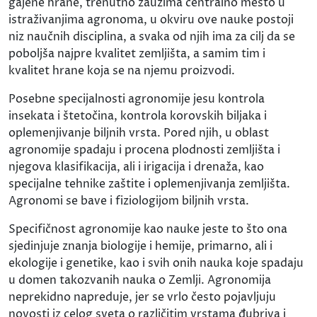
gajene hrane, trenutno zauzima centralno mesto u
istraživanjima agronoma, u okviru ove nauke postoji
niz naučnih disciplina, a svaka od njih ima za cilj da se
poboljša najpre kvalitet zemljišta, a samim tim i
kvalitet hrane koja se na njemu proizvodi.
Posebne specijalnosti agronomije jesu kontrola
insekata i štetočina, kontrola korovskih biljaka i
oplemenjivanje biljnih vrsta. Pored njih, u oblast
agronomije spadaju i procena plodnosti zemljišta i
njegova klasifikacija, ali i irigacija i drenaža, kao
specijalne tehnike zaštite i oplemenjivanja zemljišta.
Agronomi se bave i fiziologijom biljnih vrsta.
Specifičnost agronomije kao nauke jeste to što ona
sjedinjuje znanja biologije i hemije, primarno, ali i
ekologije i genetike, kao i svih onih nauka koje spadaju
u domen takozvanih nauka o Zemlji. Agronomija
neprekidno napreduje, jer se vrlo često pojavljuju
novosti iz celog sveta o različitim vrstama đubriva i