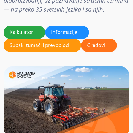
bioproizvodnji, uz poznavanje stručnih termina
— na preko 35 svetskih jezika i sa njih.
Kalkulator
Informacije
Sudski tumači i prevodioci
Gradovi