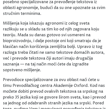
posebno specijalizovane za prevođenje tekstova iz
oblasti agronomije, budući da su one upoznate sa svim
stručnim terminima.
Mišljenja koja iskazuju agronomi iz celog sveta
razlikuju se u skladu sa tim ko od njih zagovara koju
teoriju. Mada su danas gotovo svi usmereni na
bioproizvodnju, i dalje postoje oni koji smatraju da je
klasičan način korišćenja zemljišta bolji. Upravo iz tog
razloga treba čitati ne samo tekstove domaćih autora,
već i prevode tekstova čiji autori imaju drugačija
saznanja — na taj način moći ćete da izgradite
sopstveno mišljenje.
Prevodioce specijalizovane za ovu oblast naći ćete u
timu Prevodilačkog centra Akademije Oxford. Kod nas
možete dobiti prevod ovakvih tekstova sa srpskog na
preko 35 jezika koji se govore širom sveta, kao i prevod
sa jednog od odabranih stranih jezika na srpski. Pored
toga, nudimo Vam i mogućnost prevođenja tekstova iz