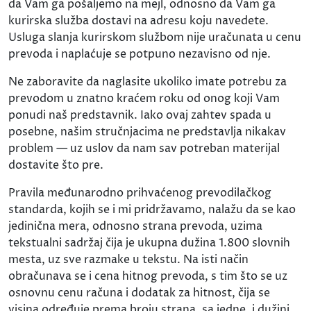
da Vam ga pošaljemo na mejl, odnosno da Vam ga
kurirska služba dostavi na adresu koju navedete.
Usluga slanja kurirskom službom nije uračunata u cenu
prevoda i naplaćuje se potpuno nezavisno od nje.
Ne zaboravite da naglasite ukoliko imate potrebu za
prevodom u znatno kraćem roku od onog koji Vam
ponudi naš predstavnik. Iako ovaj zahtev spada u
posebne, našim stručnjacima ne predstavlja nikakav
problem — uz uslov da nam sav potreban materijal
dostavite što pre.
Pravila međunarodno prihvaćenog prevodilačkog
standarda, kojih se i mi pridržavamo, nalažu da se kao
jedinična mera, odnosno strana prevoda, uzima
tekstualni sadržaj čija je ukupna dužina 1.800 slovnih
mesta, uz sve razmake u tekstu. Na isti način
obračunava se i cena hitnog prevoda, s tim što se uz
osnovnu cenu računa i dodatak za hitnost, čija se
visina određuje prema broju strana, sa jedne, i dužini