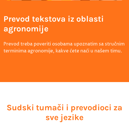
Prevod tekstova iz oblasti
agronomije
Prevod treba poveriti osobama upoznatim sa stručnim
terminima agronomije, kakve ćete naći u našem timu.
Sudski tumači i prevodioci za
sve jezike