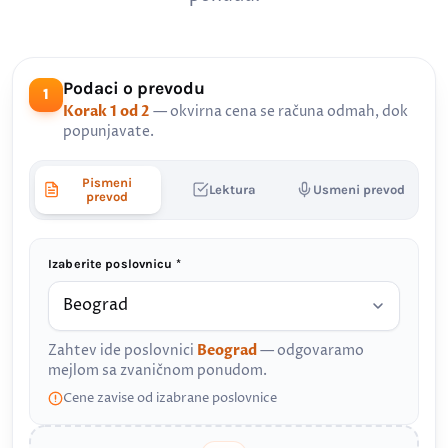
Podaci o prevodu
1
Korak 1 od 2
— okvirna cena se računa odmah, dok
popunjavate.
Pismeni
Lektura
Usmeni prevod
prevod
Izaberite poslovnicu *
Zahtev ide poslovnici
Beograd
— odgovaramo
mejlom sa zvaničnom ponudom.
Cene zavise od izabrane poslovnice