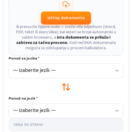
Učitaj dokumenta
ili prevucite fajlove ovde — može više odjednom (Word,
PDF, tekst ili sken/slika); karakteri se broje automatski u
vašem browseru, a
ista dokumenta se prilažu i
zahtevu za tačnu procenu
. Kod nečitkih dokumenata
moguća su odstupanja u proceni kalkulatora.
Prevod sa jezika *
Prevod na jezik *
CENA PO STRANI