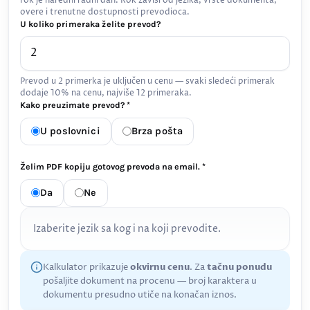
rok je naredni radni dan. Rok zavisi od jezika, vrste dokumenta,
overe i trenutne dostupnosti prevodioca.
U koliko primeraka želite prevod?
Prevod u 2 primerka je uključen u cenu — svaki sledeći primerak
dodaje 10% na cenu, najviše 12 primeraka.
Kako preuzimate prevod? *
U poslovnici
Brza pošta
Želim PDF kopiju gotovog prevoda na email. *
Da
Ne
Izaberite jezik sa kog i na koji prevodite.
Kalkulator prikazuje
okvirnu cenu
. Za
tačnu ponudu
pošaljite dokument na procenu — broj karaktera u
dokumentu presudno utiče na konačan iznos.