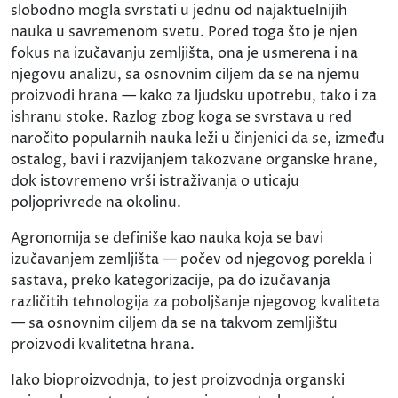
slobodno mogla svrstati u jednu od najaktuelnijih
nauka u savremenom svetu. Pored toga što je njen
fokus na izučavanju zemljišta, ona je usmerena i na
njegovu analizu, sa osnovnim ciljem da se na njemu
proizvodi hrana — kako za ljudsku upotrebu, tako i za
ishranu stoke. Razlog zbog koga se svrstava u red
naročito popularnih nauka leži u činjenici da se, između
ostalog, bavi i razvijanjem takozvane organske hrane,
dok istovremeno vrši istraživanja o uticaju
poljoprivrede na okolinu.
Agronomija se definiše kao nauka koja se bavi
izučavanjem zemljišta — počev od njegovog porekla i
sastava, preko kategorizacije, pa do izučavanja
različitih tehnologija za poboljšanje njegovog kvaliteta
— sa osnovnim ciljem da se na takvom zemljištu
proizvodi kvalitetna hrana.
Iako bioproizvodnja, to jest proizvodnja organski