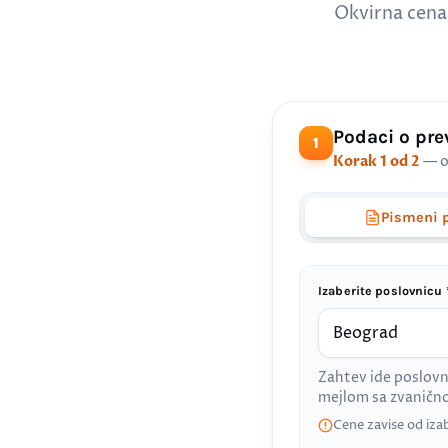
Okvirna cena
Podaci o pr
1
Korak 1 od 2
— o
Pismeni 
Izaberite poslovnicu 
Zahtev ide poslovn
mejlom sa zvanič
Cene zavise od iza