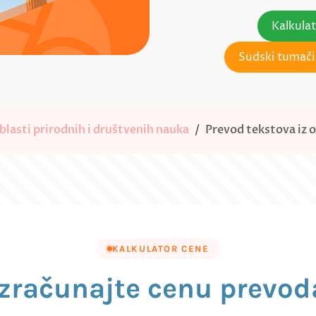
Kalkula
Sudski tumači 
blasti prirodnih i društvenih nauka
Prevod tekstova iz ob
KALKULATOR CENE
Izračunajte cenu prevod