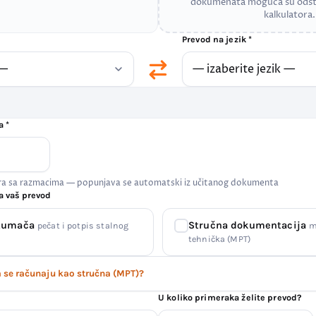
dokumenata moguća su odst
kalkulatora.
Prevod na jezik *
a *
era sa razmacima — popunjava se automatski iz učitanog dokumenta
a vaš prevod
 tumača
Stručna dokumentacija
pečat i potpis stalnog
m
tehnička (MPT)
se računaju kao stručna (MPT)?
U koliko primeraka želite prevod?