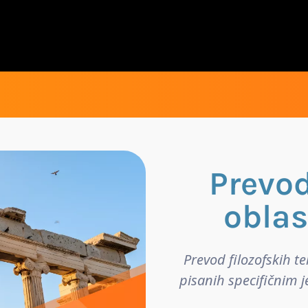
Prevod
oblast
Prevod filozofskih te
pisanih specifičnim j