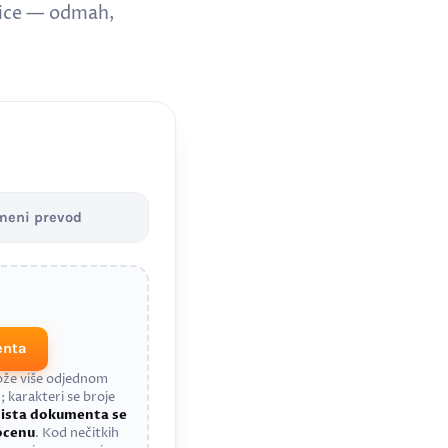
nice — odmah,
meni prevod
enta
može više odjednom
; karakteri se broje
a
ista dokumenta se
rocenu
. Kod nečitkih