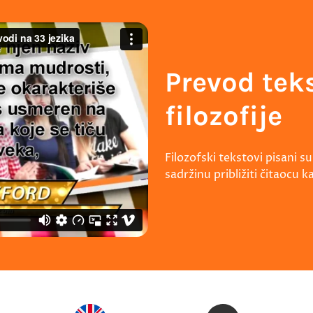
Prevod teks
filozofije
Filozofski tekstovi pisani 
sadržinu približiti čitaocu ka