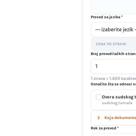
Prevod sa jezika *
CENA PO STRANI
Broj prevodilačkih stran
1 strana = 1.800 karakt
Označite šta se odnosi n
Overa sudskog
sudskog tumača
Koja dokumenta 
Rok za prevod *