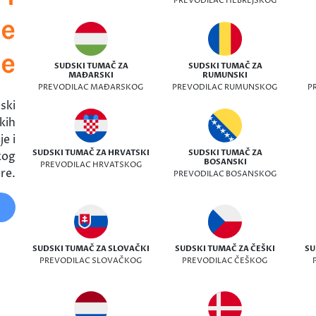
PREVODILAC HEBREJSKOG
ve
ke
SUDSKI TUMAČ ZA
SUDSKI TUMAČ ZA
MAĐARSKI
RUMUNSKI
PREVODILAC MAĐARSKOG
PREVODILAC RUMUNSKOG
P
ski
kih
e i
SUDSKI TUMAČ ZA HRVATSKI
SUDSKI TUMAČ ZA
kog
BOSANSKI
PREVODILAC HRVATSKOG
re.
PREVODILAC BOSANSKOG
SUDSKI TUMAČ ZA SLOVAČKI
SUDSKI TUMAČ ZA ČEŠKI
SU
PREVODILAC SLOVAČKOG
PREVODILAC ČEŠKOG