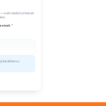
 — svaki sledeći primerak
aka.
 email. *
j karaktera u