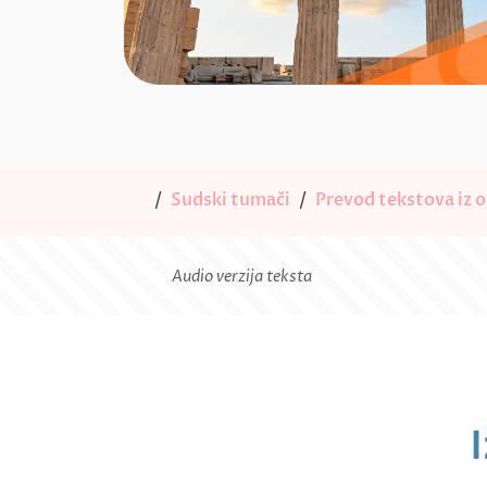
Sudski tumači
Prevod tekstova iz o
Audio verzija teksta