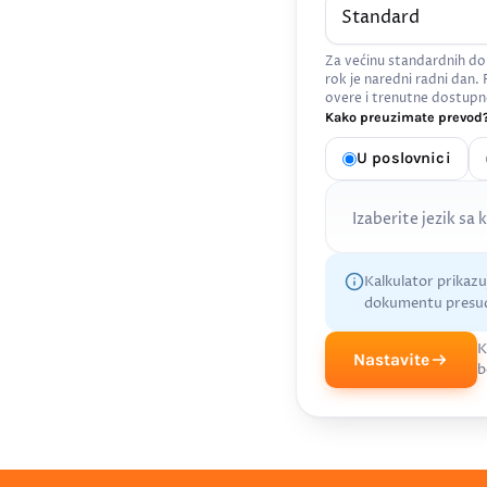
Za većinu standardnih do
rok je naredni radni dan.
overe i trenutne dostupn
Kako preuzimate prevod?
U poslovnici
Izaberite jezik sa 
Kalkulator prikaz
dokumentu presud
K
Nastavite
b