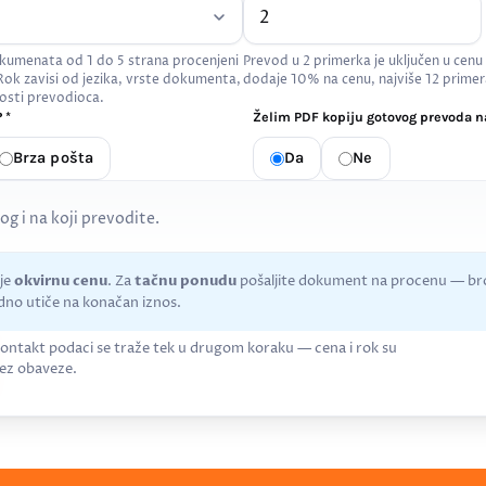
kumenata od 1 do 5 strana procenjeni
Prevod u 2 primerka je uključen u cenu
 Rok zavisi od jezika, vrste dokumenta,
dodaje 10% na cenu, najviše 12 primer
osti prevodioca.
 *
Želim PDF kopiju gotovog prevoda na
Brza pošta
Da
Ne
kog i na koji prevodite.
uje
okvirnu cenu
. Za
tačnu ponudu
pošaljite dokument na procenu — bro
no utiče na konačan iznos.
ontakt podaci se traže tek u drugom koraku — cena i rok su
ez obaveze.