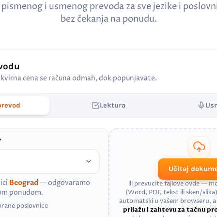
 pismenog i usmenog prevoda za sve jezike i poslov
bez čekanja na ponudu.
evodu
kvirna cena se računa odmah, dok popunjavate.
prevod
Lektura
Us
*
Učitaj dokum
ici
Beograd
— odgovaramo
ili prevucite fajlove ovde — 
nom ponudom.
(Word, PDF, tekst ili sken/slika)
automatski u vašem browseru, 
brane poslovnice
prilažu i zahtevu za tačnu p