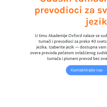
prevodioci za s
jezi
U timu Akademije Oxford nalaze se sud
tumači i prevodioci za preko 40 svets
jezika. Izaberite jezik — dostupna vam j
overa prevoda pečatom ovlašćenog suds
tumača i pismeni prevod bez ove
Kontaktirajte nas