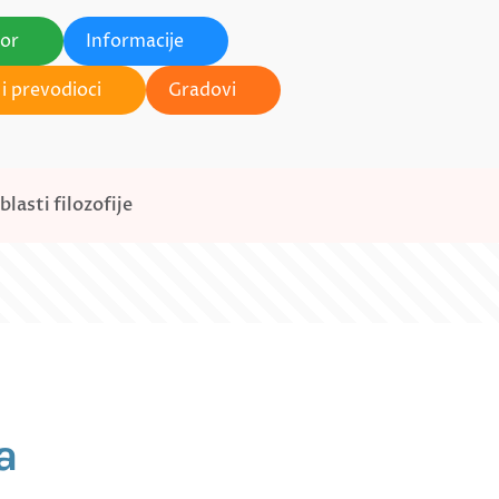
tor
Informacije
i prevodioci
Gradovi
lasti filozofije
a