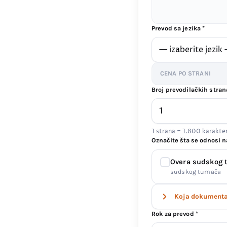
Prevod sa jezika *
CENA PO STRANI
Broj prevodilačkih stran
1 strana = 1.800 karakt
Označite šta se odnosi n
Overa sudskog
sudskog tumača
Koja dokumenta 
Rok za prevod *