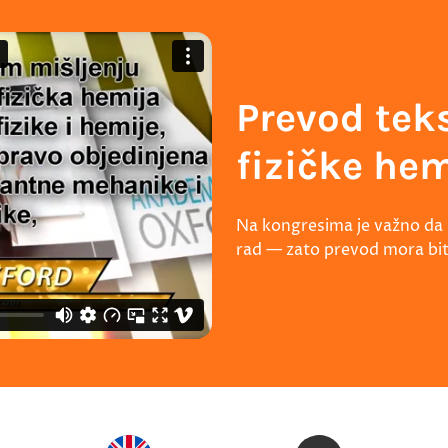
Prevod teks
fizičke hem
Na kongresima je važno da s
rad — zato prevod mora bit