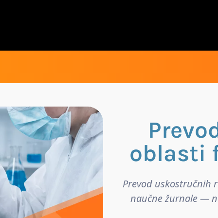
Prevod
oblasti 
Prevod uskostručnih ra
naučne žurnale — na 