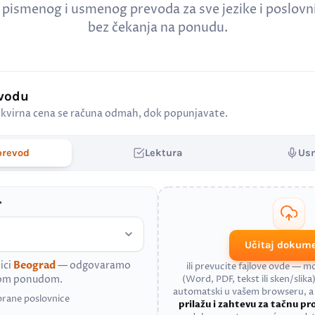
 pismenog i usmenog prevoda za sve jezike i poslov
bez čekanja na ponudu.
evodu
kvirna cena se računa odmah, dok popunjavate.
prevod
Lektura
Us
*
Učitaj dokum
ici
Beograd
— odgovaramo
ili prevucite fajlove ovde — 
nom ponudom.
(Word, PDF, tekst ili sken/slika)
automatski u vašem browseru, 
brane poslovnice
prilažu i zahtevu za tačnu p