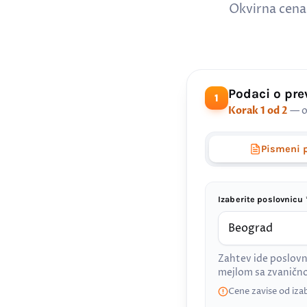
Okvirna cena
Podaci o pr
1
Korak 1 od 2
— o
Pismeni 
Izaberite poslovnicu 
Zahtev ide poslovn
mejlom sa zvanič
Cene zavise od iza