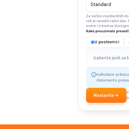
Za većinu standardnih do
rok je naredni radni dan.
overe i trenutne dostupn
Kako preuzimate prevod?
U poslovnici
Izaberite jezik sa 
Kalkulator prikaz
dokumentu presud
K
Nastavite
b