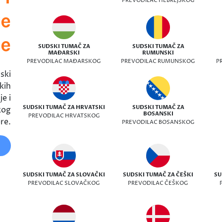
PREVODILAC HEBREJSKOG
ve
ke
SUDSKI TUMAČ ZA
SUDSKI TUMAČ ZA
MAĐARSKI
RUMUNSKI
PREVODILAC MAĐARSKOG
PREVODILAC RUMUNSKOG
P
ski
kih
e i
SUDSKI TUMAČ ZA HRVATSKI
SUDSKI TUMAČ ZA
kog
BOSANSKI
PREVODILAC HRVATSKOG
re.
PREVODILAC BOSANSKOG
SUDSKI TUMAČ ZA SLOVAČKI
SUDSKI TUMAČ ZA ČEŠKI
SU
PREVODILAC SLOVAČKOG
PREVODILAC ČEŠKOG