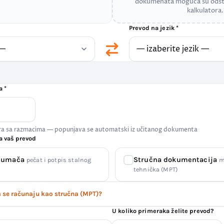
dokumenata moguća su odst
kalkulatora.
Prevod na jezik *
a *
era sa razmacima — popunjava se automatski iz učitanog dokumenta
a vaš prevod
 tumača
Stručna dokumentacija
pečat i potpis stalnog
m
tehnička (MPT)
se računaju kao stručna (MPT)?
U koliko primeraka želite prevod?