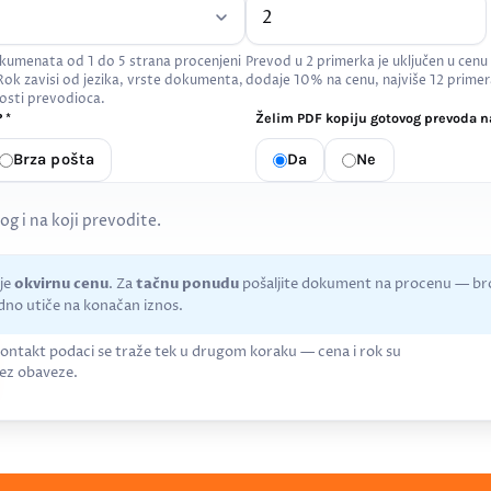
kumenata od 1 do 5 strana procenjeni
Prevod u 2 primerka je uključen u cenu
 Rok zavisi od jezika, vrste dokumenta,
dodaje 10% na cenu, najviše 12 primer
osti prevodioca.
 *
Želim PDF kopiju gotovog prevoda na
Brza pošta
Da
Ne
kog i na koji prevodite.
uje
okvirnu cenu
. Za
tačnu ponudu
pošaljite dokument na procenu — bro
no utiče na konačan iznos.
ontakt podaci se traže tek u drugom koraku — cena i rok su
ez obaveze.