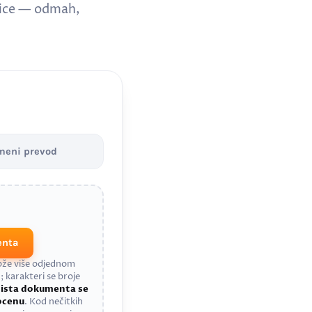
nice — odmah,
meni prevod
enta
može više odjednom
; karakteri se broje
a
ista dokumenta se
rocenu
. Kod nečitkih