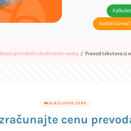
Kalkula
Sudski tumači 
blasti prirodnih i društvenih nauka
Prevod tekstova iz o
KALKULATOR CENE
Izračunajte cenu prevod