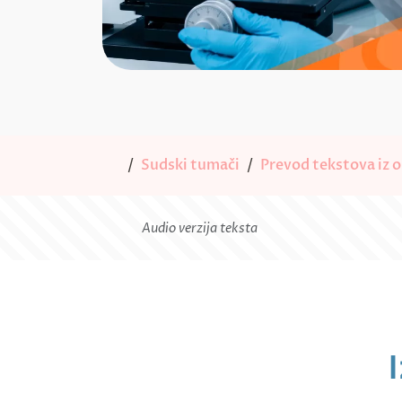
Sudski tumači
Prevod tekstova iz o
Audio verzija teksta