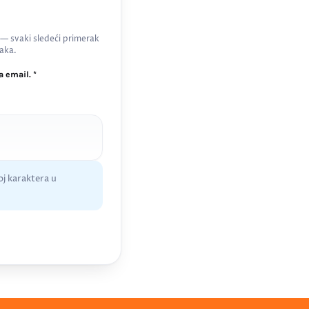
 — svaki sledeći primerak
aka.
 email. *
j karaktera u