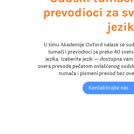
prevodioci za s
jezi
U timu Akademije Oxford nalaze se sud
tumači i prevodioci za preko 40 svets
jezika. Izaberite jezik — dostupna vam j
overa prevoda pečatom ovlašćenog suds
tumača i pismeni prevod bez ove
Kontaktirajte nas