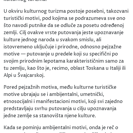
U okviru kulturnog turizma postoje posebni, takozvani
turistički motivi, pod kojima se podrazumeva sve ono
što navodi putnike da se odluče za posetu određenoj
zemlji. Cilj ovakve vrste putovanja jeste upoznavanje
kulture jednog naroda u svakom smislu, ali
istovremeno uključuje i prirodne, odnosno pejzažne
motive — putovanje u predele koji su specifični po
svojim prirodnim lepotama karakterističnim samo za
tu zemlju, kao što je, recimo, oblast Toskana u Italiji ili
Alpi u Švajcarskoj.
Pored pejzažnih motiva, među kulturne turističke
motive ubrajaju se i ambijentalni, umetnički,
etnosocijalni i manifestacioni motivi, koji svi zajedno
predstavljaju svrhu putovanja u cilju upoznavanja
jedne zemlje sa stanovišta njene kulture.
Kada se pominju ambijentalni motivi, onda je reč o