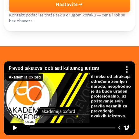
Nastavite
Kontakt podaci se traže tek u drugom koraku — cena i rok su
bez obaveze.