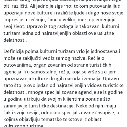
biti različiti. Ali jedno je sigurno: tokom putovanja ljudi
upoznaju nove kulture i različite ljude i dugo nose svoje
impresije u sećanju, čime u velikoj meri oplemenjuju
svoj život. Upravo iz tog razloga je takozvani kulturni
turizam jedna od najrazvijenijih oblasti ove uslužne
delatnosti.
Definicija pojma kulturni turizam vrlo je jednostavna i
može se zaključiti već iz samog naziva. Reč je o
putovanjima, organizovanim od strane turističkih
agencija ili u samostalnoj režiji, koja se vrše sa ciljem
upoznavanja kulture drugih naroda i zemalja. Upravo
zato što je ovo jedan od najrazvijenijih vidova turističke
delatnosti, mnoge specijalizovane agencije se iz godine
u godinu utrkuju da svojim klijentima ponude što
zanimljivije turističke destinacije. Neke od njih imaju
čak i svoje revije, odnosno specijalizovane časopise, u
kojima objavljuju tematske tekstove iz oblasti
kulturnog turizma.