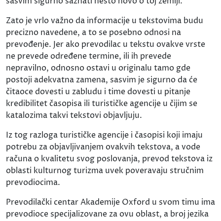
sasvim sigurno saznati nešto novo o toj zemlji.
Zato je vrlo važno da informacije u tekstovima budu
precizno navedene, a to se posebno odnosi na
prevođenje. Jer ako prevodilac u tekstu ovakve vrste
ne prevede određene termine, ili ih prevede
nepravilno, odnosno ostavi u originalu tamo gde
postoji adekvatna zamena, sasvim je sigurno da će
čitaoce dovesti u zabludu i time dovesti u pitanje
kredibilitet časopisa ili turističke agencije u čijim se
katalozima takvi tekstovi objavljuju.
Iz tog razloga turističke agencije i časopisi koji imaju
potrebu za objavljivanjem ovakvih tekstova, a vode
računa o kvalitetu svog poslovanja, prevod tekstova iz
oblasti kulturnog turizma uvek poveravaju stručnim
prevodiocima.
Prevodilački centar Akademije Oxford u svom timu ima
prevodioce specijalizovane za ovu oblast, a broj jezika