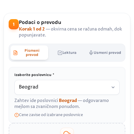
Podaci o prevodu
1
Korak 1 od 2
— okvirna cena se računa odmah, dok
popunjavate.
Pismeni
Lektura
Usmeni prevod
prevod
Izaberite poslovnicu *
Zahtev ide poslovnici
Beograd
— odgovaramo
mejlom sa zvaničnom ponudom.
Cene zavise od izabrane poslovnice