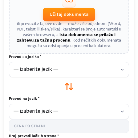
Učitaj dokumenta
ili prevucite fajlove ovde — može više odjednom (Word,
PDF, tekst ili sken/slika); karakteri se broje automatski u
vašem browseru, a
ista dokumenta se prilažu i
zahtevu za tačnu procenu
. Kod nečitkih dokumenata
moguća su odstupanja u proceni kalkulatora.
Prevod sa jezika *
Prevod na jezik *
CENA PO STRANI
Broj prevodilačkih strana *