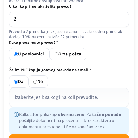
overe i trenutne dostupnosti prevodioca.
U koliko primeraka želite prevod?
Prevod u 2 primerka je uključen u cenu — svaki sledeći primerak
dodaje 10% na cenu, najviše 12 primeraka.
Kako preuzimate prevod? *
U poslovnici
Brza pošta
Želim PDF kopiju gotovog prevoda na email. *
Da
Ne
Izaberite jezik sa kog i na koji prevodite.
Kalkulator prikazuje
okvirnu cenu
. Za
tačnu ponudu
pošaljite dokument na procenu — broj karaktera u
dokumentu presudno utiče na konačan iznos.