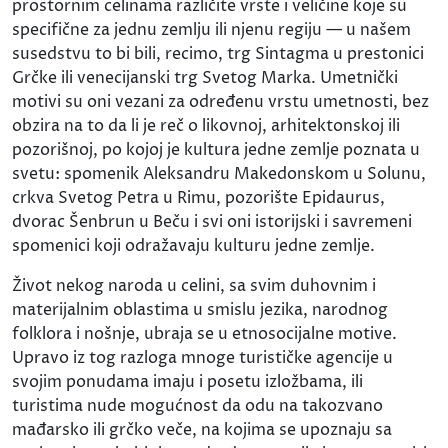
prostornim celinama različite vrste i veličine koje su
specifične za jednu zemlju ili njenu regiju — u našem
susedstvu to bi bili, recimo, trg Sintagma u prestonici
Grčke ili venecijanski trg Svetog Marka. Umetnički
motivi su oni vezani za određenu vrstu umetnosti, bez
obzira na to da li je reč o likovnoj, arhitektonskoj ili
pozorišnoj, po kojoj je kultura jedne zemlje poznata u
svetu: spomenik Aleksandru Makedonskom u Solunu,
crkva Svetog Petra u Rimu, pozorište Epidaurus,
dvorac Šenbrun u Beču i svi oni istorijski i savremeni
spomenici koji odražavaju kulturu jedne zemlje.
Život nekog naroda u celini, sa svim duhovnim i
materijalnim oblastima u smislu jezika, narodnog
folklora i nošnje, ubraja se u etnosocijalne motive.
Upravo iz tog razloga mnoge turističke agencije u
svojim ponudama imaju i posetu izložbama, ili
turistima nude mogućnost da odu na takozvano
mađarsko ili grčko veče, na kojima se upoznaju sa