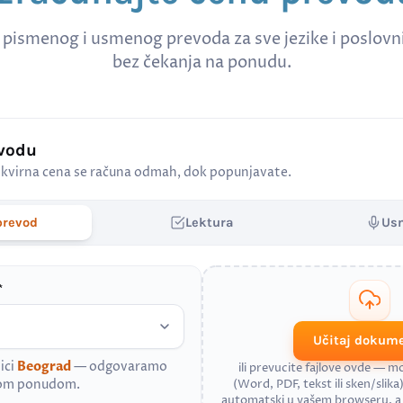
 pismenog i usmenog prevoda za sve jezike i poslov
bez čekanja na ponudu.
evodu
kvirna cena se računa odmah, dok popunjavate.
prevod
Lektura
Us
*
Učitaj dokum
ici
Beograd
— odgovaramo
ili prevucite fajlove ovde — 
nom ponudom.
(Word, PDF, tekst ili sken/slika)
automatski u vašem browseru, 