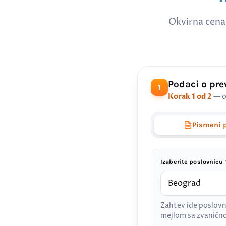
Okvirna cena
Podaci o pr
1
Korak 1 od 2
— o
Pismeni 
Izaberite poslovnicu 
Zahtev ide poslovn
mejlom sa zvanič