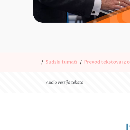
Sudski tumači
Prevod tekstova iz o
Audio verzija teksta