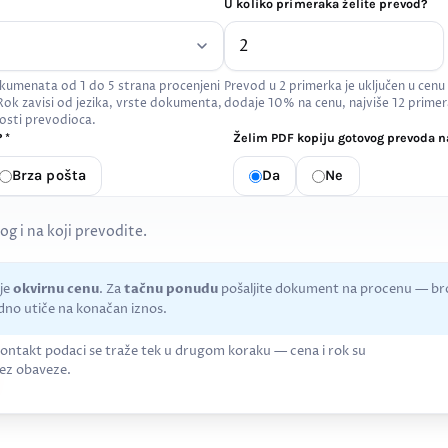
U koliko primeraka želite prevod?
kumenata od 1 do 5 strana procenjeni
Prevod u 2 primerka je uključen u cenu
 Rok zavisi od jezika, vrste dokumenta,
dodaje 10% na cenu, najviše 12 primer
osti prevodioca.
 *
Želim PDF kopiju gotovog prevoda na
Brza pošta
Da
Ne
kog i na koji prevodite.
uje
okvirnu cenu
. Za
tačnu ponudu
pošaljite dokument na procenu — bro
no utiče na konačan iznos.
ontakt podaci se traže tek u drugom koraku — cena i rok su
ez obaveze.