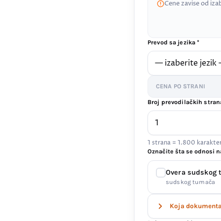
Cene zavise od iza
Prevod sa jezika *
CENA PO STRANI
Broj prevodilačkih stran
1 strana = 1.800 karakt
Označite šta se odnosi n
Overa sudskog
sudskog tumača
Koja dokumenta 