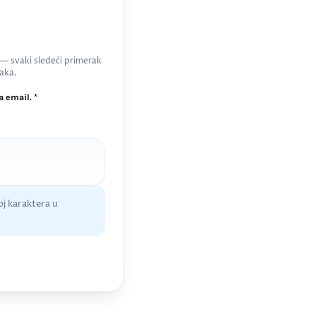
 — svaki sledeći primerak
aka.
 email. *
j karaktera u