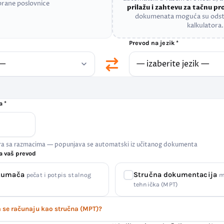
brane poslovnice
prilažu i zahtevu za tačnu p
dokumenata moguća su odst
kalkulatora.
Prevod na jezik *
a *
era sa razmacima — popunjava se automatski iz učitanog dokumenta
a vaš prevod
 tumača
Stručna dokumentacija
pečat i potpis stalnog
m
tehnička (MPT)
se računaju kao stručna (MPT)?