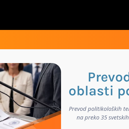
Prevod
oblasti p
Prevod politikoloških t
na preko 35 svetskih