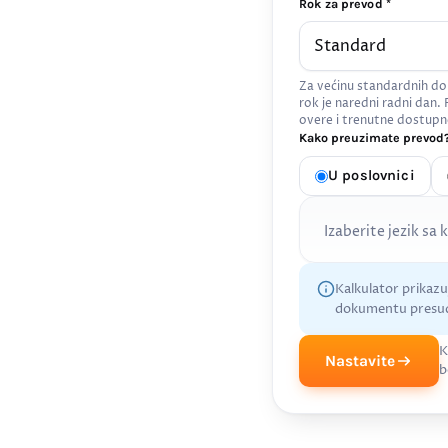
Rok za prevod *
Za većinu standardnih do
rok je naredni radni dan.
overe i trenutne dostupn
Kako preuzimate prevod?
U poslovnici
Izaberite jezik sa 
Kalkulator prikaz
dokumentu presud
K
Nastavite
b