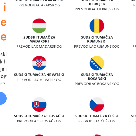
SUDSKI TUMAČ ZA ARAPSKI
SUDSKI TUMAČ ZA
SUD
 i
HEBREJSKI
PREVODILAC ARAPSKOG
P
PREVODILAC HEBREJSKOG
ve
ke
SUDSKI TUMAČ ZA
SUDSKI TUMAČ ZA
MAĐARSKI
RUMUNSKI
PREVODILAC MAĐARSKOG
PREVODILAC RUMUNSKOG
P
ski
kih
e i
SUDSKI TUMAČ ZA HRVATSKI
SUDSKI TUMAČ ZA
kog
BOSANSKI
PREVODILAC HRVATSKOG
re.
PREVODILAC BOSANSKOG
SUDSKI TUMAČ ZA SLOVAČKI
SUDSKI TUMAČ ZA ČEŠKI
SU
PREVODILAC SLOVAČKOG
PREVODILAC ČEŠKOG