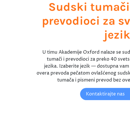
Sudski tumači
prevodioci za s
jezi
U timu Akademije Oxford nalaze se sud
tumači i prevodioci za preko 40 svets
jezika. Izaberite jezik — dostupna vam j
overa prevoda pečatom ovlašćenog suds
tumača i pismeni prevod bez ove
Kontaktirajte nas