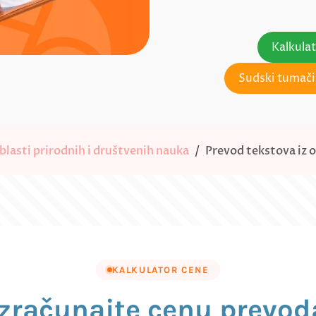
Kalkula
Sudski tumači 
blasti prirodnih i društvenih nauka
Prevod tekstova iz o
KALKULATOR CENE
Izračunajte cenu prevod