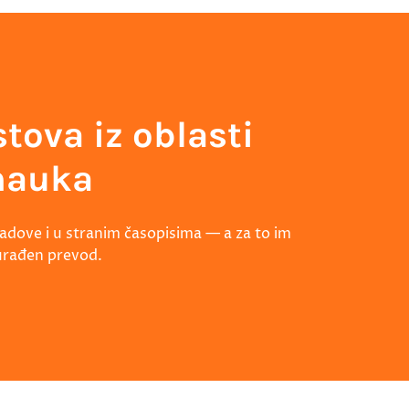
tova iz oblasti
 nauka
 radove i u stranim časopisima — a za to im
urađen prevod.