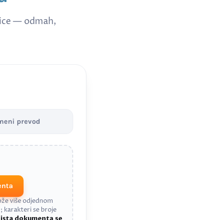
nice — odmah,
meni prevod
enta
može više odjednom
; karakteri se broje
a
ista dokumenta se