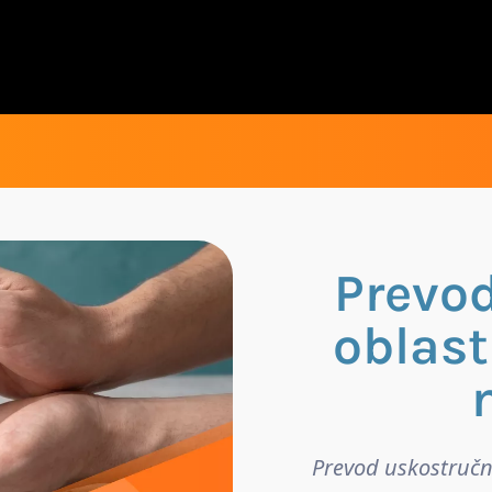
Prevod
oblast
Prevod uskostručn