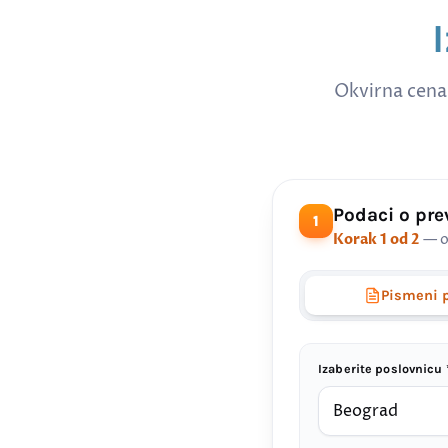
Okvirna cena
Podaci o pr
1
Korak 1 od 2
— o
Pismeni 
Izaberite poslovnicu 