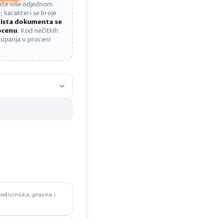
može više odjednom
; karakteri se broje
a
ista dokumenta se
rocenu
. Kod nečitkih
upanja u proceni
edicinska, pravna i