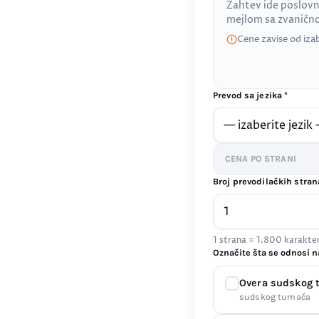
Zahtev ide poslovn
mejlom sa zvanič
Cene zavise od iza
Prevod sa jezika *
CENA PO STRANI
Broj prevodilačkih stran
1 strana = 1.800 karakt
Označite šta se odnosi n
Overa sudskog
sudskog tumača