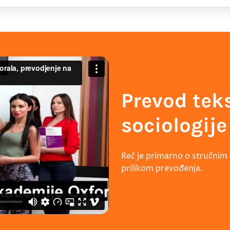
Prevod teks
sociologij
Reč je primarno o stručnim 
prilikom prevođenja.