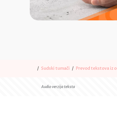
Sudski tumači
Prevod tekstova iz ob
Audio verzija teksta