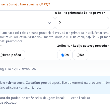
se računaju kao stručna (MPT)?
U koliko primeraka želite prevod?
kumenata od 1 do 5 strana procenjeni
Prevod u 2 primerka je uključen u cenu
 Rok zavisi od jezika, vrste dokumenta,
dodaje 10% na cenu, najviše 12 primer
osti prevodioca.
 *
Želim PDF kopiju gotovog prevoda na
Brza pošta
Da
Ne
kog i na koji prevodite.
uje
okvirnu cenu
. Za
tačnu ponudu
pošaljite dokument na procenu — bro
no utiče na konačan iznos.
ontakt podaci se traže tek u drugom koraku — cena i rok su
ez obaveze.