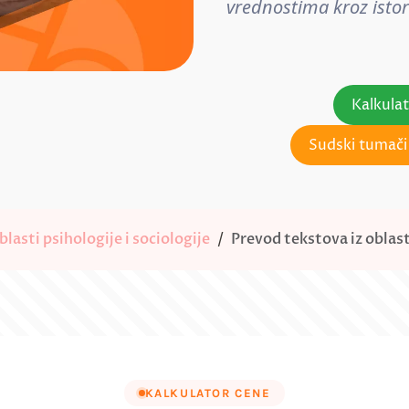
vrednostima kroz istori
Kalkula
Sudski tumači 
lasti psihologije i sociologije
Prevod tekstova iz oblast
KALKULATOR CENE