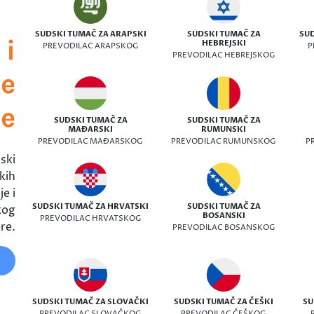
SUDSKI TUMAČ ZA ARAPSKI
SUDSKI TUMAČ ZA
SUD
 i
HEBREJSKI
PREVODILAC ARAPSKOG
P
PREVODILAC HEBREJSKOG
ve
ke
SUDSKI TUMAČ ZA
SUDSKI TUMAČ ZA
MAĐARSKI
RUMUNSKI
PREVODILAC MAĐARSKOG
PREVODILAC RUMUNSKOG
P
ski
kih
e i
SUDSKI TUMAČ ZA HRVATSKI
SUDSKI TUMAČ ZA
kog
BOSANSKI
PREVODILAC HRVATSKOG
re.
PREVODILAC BOSANSKOG
SUDSKI TUMAČ ZA SLOVAČKI
SUDSKI TUMAČ ZA ČEŠKI
SU
PREVODILAC SLOVAČKOG
PREVODILAC ČEŠKOG