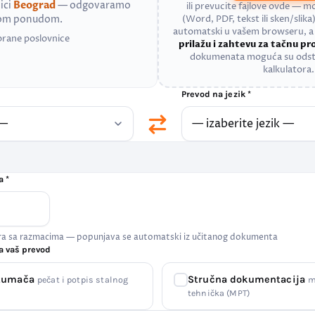
ici
Beograd
— odgovaramo
ili prevucite fajlove ovde — 
nom ponudom.
(Word, PDF, tekst ili sken/slika)
automatski u vašem browseru, 
brane poslovnice
prilažu i zahtevu za tačnu p
dokumenata moguća su odst
kalkulatora.
Prevod na jezik *
a *
era sa razmacima — popunjava se automatski iz učitanog dokumenta
a vaš prevod
 tumača
Stručna dokumentacija
pečat i potpis stalnog
m
tehnička (MPT)