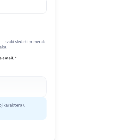
 — svaki sledeći primerak
aka.
 email. *
j karaktera u