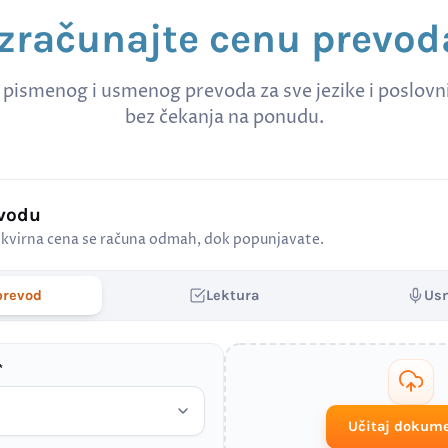
Izračunajte cenu prevod
 pismenog i usmenog prevoda za sve jezike i poslov
bez čekanja na ponudu.
evodu
kvirna cena se računa odmah, dok popunjavate.
prevod
Lektura
Us
*
Učitaj dokum