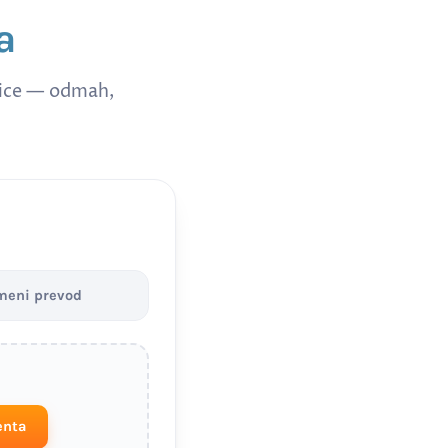
a
nice — odmah,
meni prevod
enta