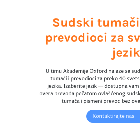
Sudski tumači
prevodioci za s
jezi
U timu Akademije Oxford nalaze se sud
tumači i prevodioci za preko 40 svets
jezika. Izaberite jezik — dostupna vam j
overa prevoda pečatom ovlašćenog suds
tumača i pismeni prevod bez ove
Kontaktirajte nas