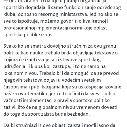
— bez obzira na to da li je u pitanju organizacija
sportskih događaja ili samo funkcionisanje određenog
kluba, odnosno resornog ministarstva. Jedino ako se
sve to ispoštuje, možemo govoriti o kvalitetnoj i
profesionalnoj implementaciji normi koje oblast
sportske politike iznosi.
Svako ko se smatra dovoljno stručnim za ovu granu
politike kao nauke trebalo bi da objavljuje tekstove u
kojima će izneti svoje, ali i stavove sportskog
udruženja ili kluba koji zastupa, i to ne samo na
lokalnom nivou. Trebalo bi i da omogući da se prevod
njegovih tekstova objavi u vodećim svetskim
časopisima i publikacijama koje su uskospecijalizovane
baš za ovu tematiku, jer će to učiniti da svest ljudi o
važnosti implementacije pravila sportske politike
zaživi, što će na globalnom nivou vremenom dovesti
do toga da sport zaista bude bezbedan.
Da bi stručnjaci iz ove oblasti zaista i mogli jasno da