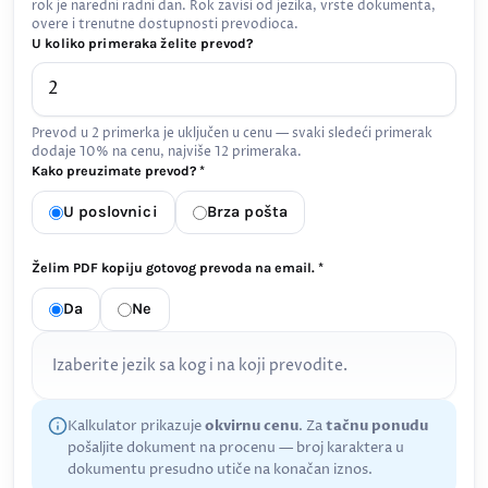
rok je naredni radni dan. Rok zavisi od jezika, vrste dokumenta,
overe i trenutne dostupnosti prevodioca.
U koliko primeraka želite prevod?
Prevod u 2 primerka je uključen u cenu — svaki sledeći primerak
dodaje 10% na cenu, najviše 12 primeraka.
Kako preuzimate prevod? *
U poslovnici
Brza pošta
Želim PDF kopiju gotovog prevoda na email. *
Da
Ne
Izaberite jezik sa kog i na koji prevodite.
Kalkulator prikazuje
okvirnu cenu
. Za
tačnu ponudu
pošaljite dokument na procenu — broj karaktera u
dokumentu presudno utiče na konačan iznos.