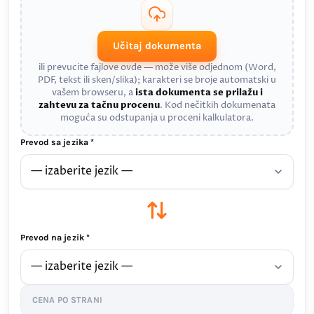
Učitaj dokumenta
ili prevucite fajlove ovde — može više odjednom (Word,
PDF, tekst ili sken/slika); karakteri se broje automatski u
vašem browseru, a
ista dokumenta se prilažu i
zahtevu za tačnu procenu
. Kod nečitkih dokumenata
moguća su odstupanja u proceni kalkulatora.
Prevod sa jezika *
Prevod na jezik *
CENA PO STRANI