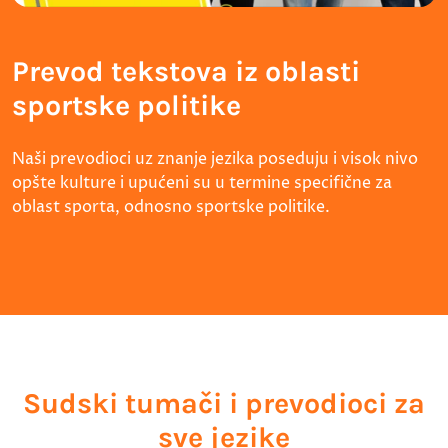
Prevod tekstova iz oblasti
sportske politike
Naši prevodioci uz znanje jezika poseduju i visok nivo
opšte kulture i upućeni su u termine specifične za
oblast sporta, odnosno sportske politike.
Sudski tumači i prevodioci za
sve jezike