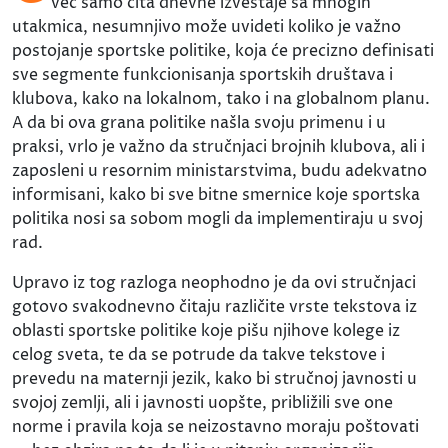
već samo čita dnevne izveštaje sa mnogih
utakmica, nesumnjivo može uvideti koliko je važno
postojanje sportske politike, koja će precizno definisati
sve segmente funkcionisanja sportskih društava i
klubova, kako na lokalnom, tako i na globalnom planu.
A da bi ova grana politike našla svoju primenu i u
praksi, vrlo je važno da stručnjaci brojnih klubova, ali i
zaposleni u resornim ministarstvima, budu adekvatno
informisani, kako bi sve bitne smernice koje sportska
politika nosi sa sobom mogli da implementiraju u svoj
rad.
Upravo iz tog razloga neophodno je da ovi stručnjaci
gotovo svakodnevno čitaju različite vrste tekstova iz
oblasti sportske politike koje pišu njihove kolege iz
celog sveta, te da se potrude da takve tekstove i
prevedu na maternji jezik, kako bi stručnoj javnosti u
svojoj zemlji, ali i javnosti uopšte, približili sve one
norme i pravila koja se neizostavno moraju poštovati