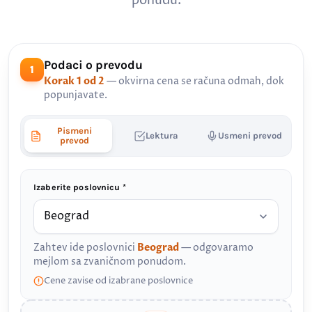
ponudu.
Podaci o prevodu
1
Korak 1 od 2
— okvirna cena se računa odmah, dok
popunjavate.
Pismeni
Lektura
Usmeni prevod
prevod
Izaberite poslovnicu *
Zahtev ide poslovnici
Beograd
— odgovaramo
mejlom sa zvaničnom ponudom.
Cene zavise od izabrane poslovnice