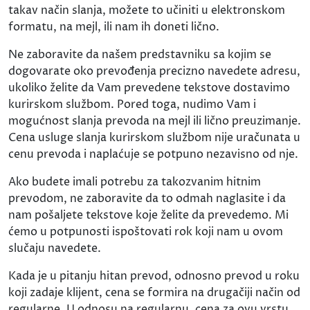
takav način slanja, možete to učiniti u elektronskom
formatu, na mejl, ili nam ih doneti lično.
Ne zaboravite da našem predstavniku sa kojim se
dogovarate oko prevođenja precizno navedete adresu,
ukoliko želite da Vam prevedene tekstove dostavimo
kurirskom službom. Pored toga, nudimo Vam i
mogućnost slanja prevoda na mejl ili lično preuzimanje.
Cena usluge slanja kurirskom službom nije uračunata u
cenu prevoda i naplaćuje se potpuno nezavisno od nje.
Ako budete imali potrebu za takozvanim hitnim
prevodom, ne zaboravite da to odmah naglasite i da
nam pošaljete tekstove koje želite da prevedemo. Mi
ćemo u potpunosti ispoštovati rok koji nam u ovom
slučaju navedete.
Kada je u pitanju hitan prevod, odnosno prevod u roku
koji zadaje klijent, cena se formira na drugačiji način od
regularne. U odnosu na regularnu, cena za ovu vrstu