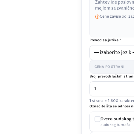
Zahtev ide poslovn
mejlom sa zvanič
Cene zavise od iza
Prevod sa jezika *
CENA PO STRANI
Broj prevodilačkih stran
1 strana = 1.800 karakt
Označite šta se odnosi n
Overa sudskog
sudskog tumača