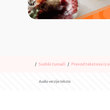
Sudski tumači
Prevod tekstova iz o
Audio verzija teksta