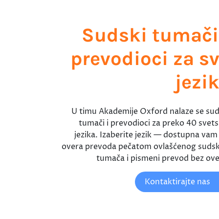
Sudski tumači
prevodioci za s
jezi
U timu Akademije Oxford nalaze se sud
tumači i prevodioci za preko 40 svets
jezika. Izaberite jezik — dostupna vam j
overa prevoda pečatom ovlašćenog suds
tumača i pismeni prevod bez ove
Kontaktirajte nas