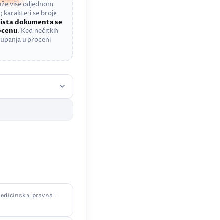
može više odjednom
; karakteri se broje
a
ista dokumenta se
rocenu
. Kod nečitkih
upanja u proceni
edicinska, pravna i