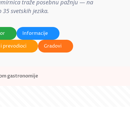
 namirnica traže posebnu pažnju — na
 35 svetskih jezika.
tor
Informacije
i prevodioci
Gradovi
emom gastronomije