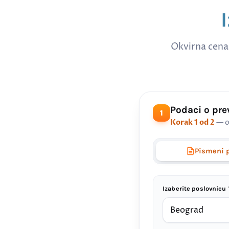
Okvirna cena
Podaci o pr
1
Korak 1 od 2
— o
Pismeni 
Izaberite poslovnicu 