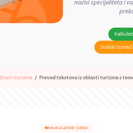
nazivi specijaliteta i
preko
Kalkula
Sudski tumači 
blasti turizma
Prevod tekstova iz oblasti turizma s t
KALKULATOR CENE