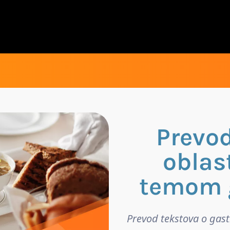
Prevod
oblas
temom 
Prevod tekstova o gas