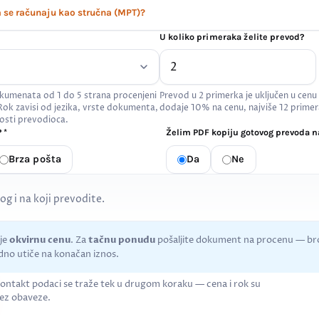
se računaju kao stručna (MPT)?
U koliko primeraka želite prevod?
kumenata od 1 do 5 strana procenjeni
Prevod u 2 primerka je uključen u cenu
 Rok zavisi od jezika, vrste dokumenta,
dodaje 10% na cenu, najviše 12 primer
osti prevodioca.
 *
Želim PDF kopiju gotovog prevoda na
Brza pošta
Da
Ne
kog i na koji prevodite.
uje
okvirnu cenu
. Za
tačnu ponudu
pošaljite dokument na procenu — bro
no utiče na konačan iznos.
ontakt podaci se traže tek u drugom koraku — cena i rok su
ez obaveze.