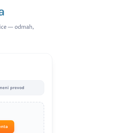
a
nice — odmah,
meni prevod
enta