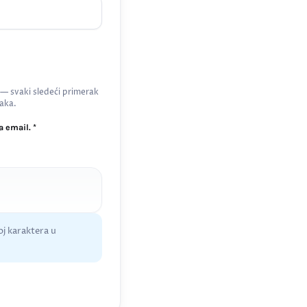
 — svaki sledeći primerak
aka.
 email. *
j karaktera u