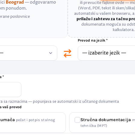
ici
Beograd
— odgovaramo
ili prevucite fajlove ovde — 
nom ponudom.
(Word, PDF, tekst ili sken/slika)
automatski u vašem browseru, 
brane poslovnice
prilažu i zahtevu za tačnu p
dokumenata moguća su odst
kalkulatora.
Prevod na jezik *
a *
era sa razmacima — popunjava se automatski iz učitanog dokumenta
a vaš prevod
 tumača
Stručna dokumentacija
pečat i potpis stalnog
m
tehnička (MPT)