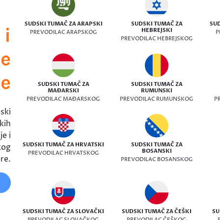
SUDSKI TUMAČ ZA ARAPSKI
SUDSKI TUMAČ ZA
SUD
 i
HEBREJSKI
PREVODILAC ARAPSKOG
P
PREVODILAC HEBREJSKOG
ve
ke
SUDSKI TUMAČ ZA
SUDSKI TUMAČ ZA
MAĐARSKI
RUMUNSKI
PREVODILAC MAĐARSKOG
PREVODILAC RUMUNSKOG
P
ski
kih
e i
SUDSKI TUMAČ ZA HRVATSKI
SUDSKI TUMAČ ZA
kog
BOSANSKI
PREVODILAC HRVATSKOG
re.
PREVODILAC BOSANSKOG
SUDSKI TUMAČ ZA SLOVAČKI
SUDSKI TUMAČ ZA ČEŠKI
SU
PREVODILAC SLOVAČKOG
PREVODILAC ČEŠKOG