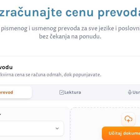
Izračunajte cenu prevod
 pismenog i usmenog prevoda za sve jezike i poslov
bez čekanja na ponudu.
evodu
kvirna cena se računa odmah, dok popunjavate.
prevod
Lektura
Us
*
Učitaj dokum