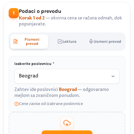
Podaci o prevodu
1
Korak 1 od 2
— okvirna cena se računa odmah, dok
popunjavate.
Pismeni
Lektura
Usmeni prevod
prevod
Izaberite poslovnicu *
Zahtev ide poslovnici
Beograd
— odgovaramo
mejlom sa zvaničnom ponudom.
Cene zavise od izabrane poslovnice