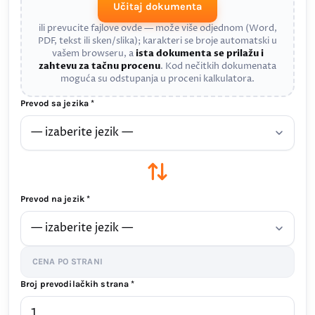
Učitaj dokumenta
ili prevucite fajlove ovde — može više odjednom (Word,
PDF, tekst ili sken/slika); karakteri se broje automatski u
vašem browseru, a
ista dokumenta se prilažu i
zahtevu za tačnu procenu
. Kod nečitkih dokumenata
moguća su odstupanja u proceni kalkulatora.
Prevod sa jezika *
Prevod na jezik *
CENA PO STRANI
Broj prevodilačkih strana *