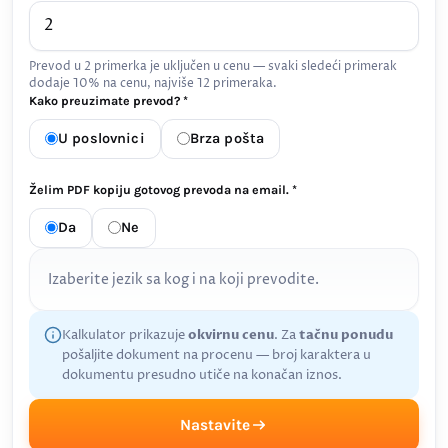
Prevod u 2 primerka je uključen u cenu — svaki sledeći primerak
dodaje 10% na cenu, najviše 12 primeraka.
Kako preuzimate prevod? *
U poslovnici
Brza pošta
Želim PDF kopiju gotovog prevoda na email. *
Da
Ne
Izaberite jezik sa kog i na koji prevodite.
Kalkulator prikazuje
okvirnu cenu
. Za
tačnu ponudu
pošaljite dokument na procenu — broj karaktera u
dokumentu presudno utiče na konačan iznos.
Nastavite