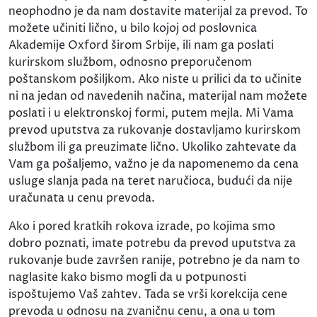
neophodno je da nam dostavite materijal za prevod. To
možete učiniti lično, u bilo kojoj od poslovnica
Akademije Oxford širom Srbije, ili nam ga poslati
kurirskom službom, odnosno preporučenom
poštanskom pošiljkom. Ako niste u prilici da to učinite
ni na jedan od navedenih načina, materijal nam možete
poslati i u elektronskoj formi, putem mejla. Mi Vama
prevod uputstva za rukovanje dostavljamo kurirskom
službom ili ga preuzimate lično. Ukoliko zahtevate da
Vam ga pošaljemo, važno je da napomenemo da cena
usluge slanja pada na teret naručioca, budući da nije
uračunata u cenu prevoda.
Ako i pored kratkih rokova izrade, po kojima smo
dobro poznati, imate potrebu da prevod uputstva za
rukovanje bude završen ranije, potrebno je da nam to
naglasite kako bismo mogli da u potpunosti
ispoštujemo Vaš zahtev. Tada se vrši korekcija cene
prevoda u odnosu na zvaničnu cenu, a ona u tom