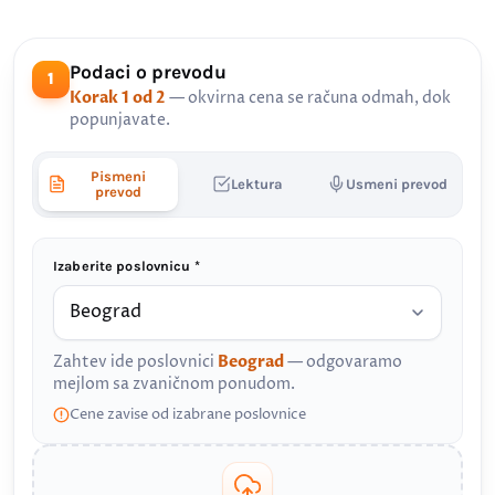
Podaci o prevodu
1
Korak 1 od 2
— okvirna cena se računa odmah, dok
popunjavate.
Pismeni
Lektura
Usmeni prevod
prevod
Izaberite poslovnicu *
Zahtev ide poslovnici
Beograd
— odgovaramo
mejlom sa zvaničnom ponudom.
Cene zavise od izabrane poslovnice