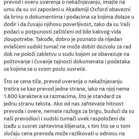
prevod i overu uverenja o nekažnjavanju, imajte na
umu da su svi zaposleni u Akademiji Oxford obavezni
da brinu o dokumentima i podacima sa kojima dolaze u
dodir i da čuvaju njihovu poverljivost, tako da su Vaši
podaci u potpunosti zaštićeni od bilo kakvog vida
zloupotrebe. Takođe, dobro je poznato da nijedan
ovlašćeni sudski tumač ne može dobiti dozvolu za rad
dok ne položi zakletvu u sudu kojom se obavezuje na
poštovanje i čuvanje tajnosti dokumenata i podataka
sa kojima se u svom poslu susreće.
Što se cena tiče, prevod uverenja o nekažnjavanju
tretira se kao prevod jedne strane, iako na njoj nema
1.800 karaktera sa razmacima, što je standard za
jednu stranu teksta. Ako od nas zahtevate hitnost
prevoda i overe, nemate razloga za brigu, budući da su
naši prevodioci i sudski tumači uvek raspoloženi da
izađu u susret zahtevima klijenata, s tim što se u tom
slučaju cena prevoda može razlikovati u odnosu na