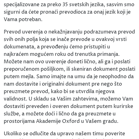
specijalizovane za preko 35 svetskih jezika, sasvim smo
sigurni da ćete pronaći prevodioca za onaj jezik koji je
Vama potreban.
Prevod uverenja o nekažnjavanju podrazumeva prevod
svih onih polja koja se inače prevode u ovakvoj vrsti
dokumenata, a prevođenju ćemo pristupiti u
najkraćem mogućem roku od trenutka primanja.
Možete nam ovo uverenje doneti lično, ali ga i poslati
preporučenom pošiljkom, ili skeniran dokument poslati
putem mejla. Samo imajte na umu da je neophodno da
nam dostavite i originalni dokument pre nego što
preuzmete prevod, kako bi se utvrdila njegova
validnost. U skladu sa Vašim zahtevima, možemo Vam
dostaviti preveden i overen dokument putem kurirske
službe, a možete doći i lično da ga preuzmete u
prostorijama Akademije Oxford u Vašem gradu.
Ukoliko se odlučite da upravo našem timu poverite