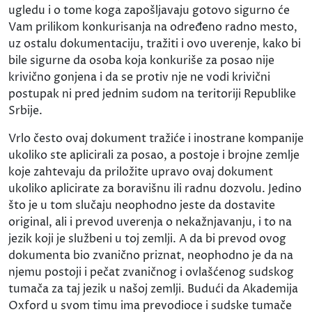
ugledu i o tome koga zapošljavaju gotovo sigurno će
Vam prilikom konkurisanja na određeno radno mesto,
uz ostalu dokumentaciju, tražiti i ovo uverenje, kako bi
bile sigurne da osoba koja konkuriše za posao nije
krivično gonjena i da se protiv nje ne vodi krivični
postupak ni pred jednim sudom na teritoriji Republike
Srbije.
Vrlo često ovaj dokument tražiće i inostrane kompanije
ukoliko ste aplicirali za posao, a postoje i brojne zemlje
koje zahtevaju da priložite upravo ovaj dokument
ukoliko aplicirate za boravišnu ili radnu dozvolu. Jedino
što je u tom slučaju neophodno jeste da dostavite
original, ali i prevod uverenja o nekažnjavanju, i to na
jezik koji je službeni u toj zemlji. A da bi prevod ovog
dokumenta bio zvanično priznat, neophodno je da na
njemu postoji i pečat zvaničnog i ovlašćenog sudskog
tumača za taj jezik u našoj zemlji. Budući da Akademija
Oxford u svom timu ima prevodioce i sudske tumače