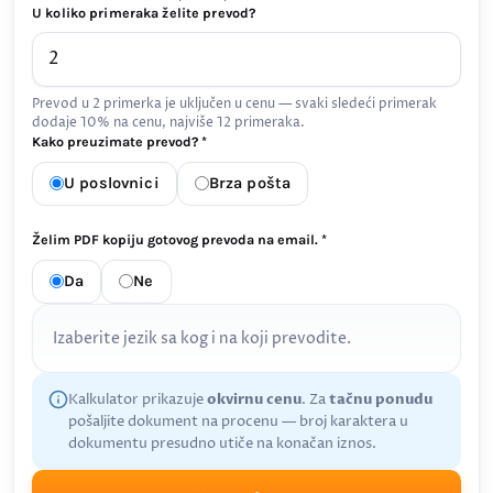
U koliko primeraka želite prevod?
Prevod u 2 primerka je uključen u cenu — svaki sledeći primerak
dodaje 10% na cenu, najviše 12 primeraka.
Kako preuzimate prevod? *
U poslovnici
Brza pošta
Želim PDF kopiju gotovog prevoda na email. *
Da
Ne
Izaberite jezik sa kog i na koji prevodite.
Kalkulator prikazuje
okvirnu cenu
. Za
tačnu ponudu
pošaljite dokument na procenu — broj karaktera u
dokumentu presudno utiče na konačan iznos.