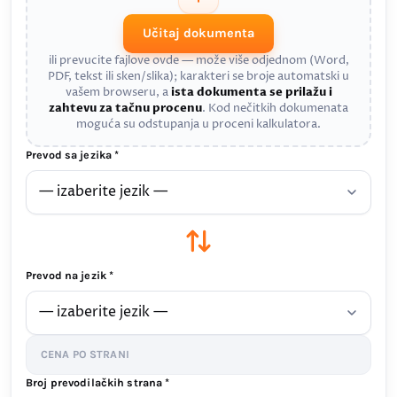
Učitaj dokumenta
ili prevucite fajlove ovde — može više odjednom (Word,
PDF, tekst ili sken/slika); karakteri se broje automatski u
vašem browseru, a
ista dokumenta se prilažu i
zahtevu za tačnu procenu
. Kod nečitkih dokumenata
moguća su odstupanja u proceni kalkulatora.
Prevod sa jezika *
Prevod na jezik *
CENA PO STRANI
Broj prevodilačkih strana *