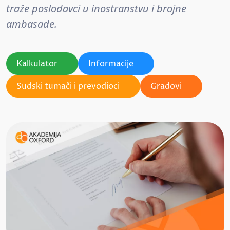
traže poslodavci u inostranstvu i brojne
ambasade.
Kalkulator
Informacije
Sudski tumači i prevodioci
Gradovi