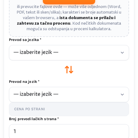
ili prevucite fajlove ovde — može više odjednom (Word,
PDF, tekst ili sken/slika); karakteri se broje automatski u
vašem browseru, a
ista dokumenta se prilažu i
zahtevu za tačnu procenu
. Kod nečitkih dokumenata
moguća su odstupanja u proceni kalkulatora.
Prevod sa jezika *
Prevod na jezik *
CENA PO STRANI
Broj prevodilačkih strana *