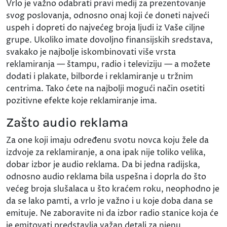
Vrlo je važno odabrati pravi medij za prezentovanje
svog poslovanja, odnosno onaj koji će doneti najveći
uspeh i dopreti do najvećeg broja ljudi iz Vaše ciljne
grupe. Ukoliko imate dovoljno finansijskih sredstava,
svakako je najbolje iskombinovati više vrsta
reklamiranja — štampu, radio i televiziju — a možete
dodati i plakate, bilborde i reklamiranje u tržnim
centrima. Tako ćete na najbolji mogući način osetiti
pozitivne efekte koje reklamiranje ima.
Zašto audio reklama
Za one koji imaju određenu svotu novca koju žele da
izdvoje za reklamiranje, a ona ipak nije toliko velika,
dobar izbor je audio reklama. Da bi jedna radijska,
odnosno audio reklama bila uspešna i doprla do što
većeg broja slušalaca u što kraćem roku, neophodno je
da se lako pamti, a vrlo je važno i u koje doba dana se
emituje. Ne zaboravite ni da izbor radio stanice koja će
je emitovati predstavlja važan detalj za njenu