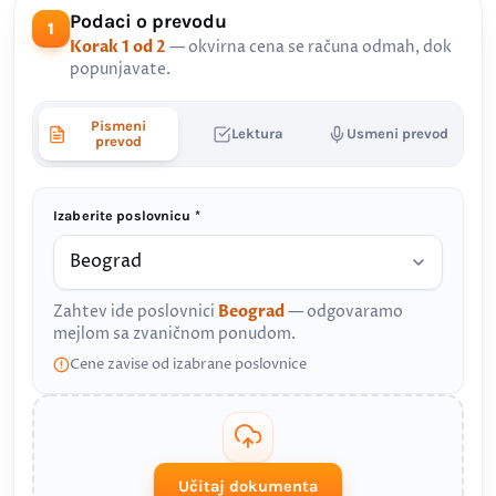
Podaci o prevodu
1
Korak 1 od 2
— okvirna cena se računa odmah, dok
popunjavate.
Pismeni
Lektura
Usmeni prevod
prevod
Izaberite poslovnicu *
Zahtev ide poslovnici
Beograd
— odgovaramo
mejlom sa zvaničnom ponudom.
Cene zavise od izabrane poslovnice
Učitaj dokumenta