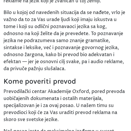
reklame na jezik koji je zvaničan u toj zemlji.
Bilo u kojoj od navedenih situacija da se nađete, vrlo je
važno da to za Vas urade ljudi koji imaju iskustva u
tome i koji su odlični poznavaoci jezika sa kog,
odnosno na koji želite da je prevedete. To poznavanje
jezika ne podrazumeva samo znanje gramatike,
sintakse i leksike, već i poznavanje govornog jezika,
odnosno žargona, kako bi prevod bio adekvatan i
efektan — jer je osnovni cilj svake, pa i audio reklame,
da privuče pažnju slušalaca.
Kome poveriti prevod
Prevodilački centar Akademije Oxford, pored prevoda
uobičajenih dokumenata i ostalih materijala,
specijalizovan je i za ovaj posao. U našem timu su
prevodioci koji će za Vas uraditi prevod reklama na
skoro sve svetske jezike.