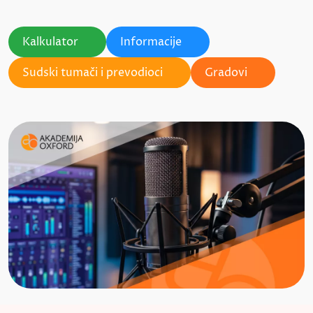
Kalkulator
Informacije
Sudski tumači i prevodioci
Gradovi