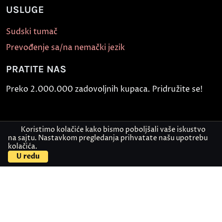
USLUGE
Sudski tumač
Prevođenje sa/na nemački jezik
PRATITE NAS
Preko 2.000.000 zadovoljnih kupaca. Pridružite se!
Koristimo kolačiće kako bismo poboljšali vaše iskustvo
na sajtu. Nastavkom pregledanja prihvatate našu upotrebu
kolačića.
U redu
Politika bezbednosti informacija
Kontakt
© Akademija Oxford 2026.