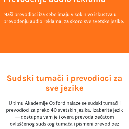
Naši prevodioci iza sebe imaju visok nivo iskustva u
prevođenju audio reklama, za skoro sve svetske jezike.
Sudski tumači i prevodioci za
sve jezike
U timu Akademije Oxford nalaze se sudski tumači i
prevodioci za preko 40 svetskih jezika. Izaberite jezik
— dostupna vam je i overa prevoda pečatom
ovlašćenog sudskog tumača i pismeni prevod bez