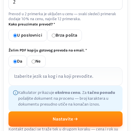
Prevod u 2 primerka je uključen u cenu — svaki sledeći primerak
dodaje 10% na cenu, najviše 12 primeraka.
Kako preuzimate prevod? *
U poslovnici
Brza pošta
Želim PDF kopiju gotovog prevoda na email. *
Da
Ne
Izaberite jezik sa kog i na koji prevodite.
Kalkulator prikazuje
okvirnu cenu
. Za
tačnu ponudu
pošaljite dokument na procenu — broj karaktera u
dokumentu presudno utiče na konačan iznos.
Nastavite
Kontakt podaci se traže tek u drugom koraku — cena i rok su