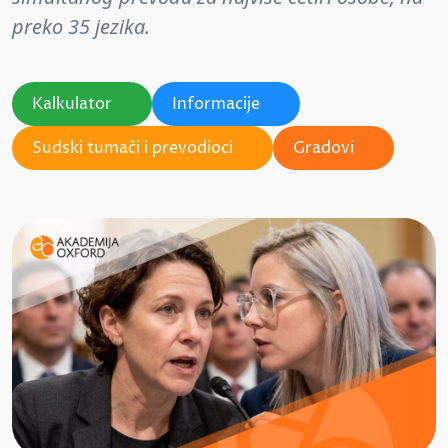
preko 35 jezika.
Kalkulator
Informacije
Sudski tumači i prevodioci
Gradovi