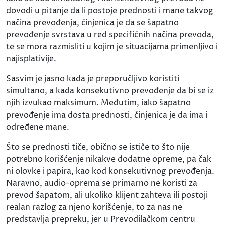
dovodi u pitanje da li postoje prednosti i mane takvog
načina prevođenja, činjenica je da se šapatno
prevođenje svrstava u red specifičnih načina prevoda,
te se mora razmisliti u kojim je situacijama primenljivo i
najisplativije.
Sasvim je jasno kada je preporučljivo koristiti
simultano, a kada konsekutivno prevođenje da bi se iz
njih izvukao maksimum. Međutim, iako šapatno
prevođenje ima dosta prednosti, činjenica je da ima i
određene mane.
Što se prednosti tiče, obično se ističe to što nije
potrebno korišćenje nikakve dodatne opreme, pa čak
ni olovke i papira, kao kod konsekutivnog prevođenja.
Naravno, audio-oprema se primarno ne koristi za
prevod šapatom, ali ukoliko klijent zahteva ili postoji
realan razlog za njeno korišćenje, to za nas ne
predstavlja prepreku, jer u Prevodilačkom centru