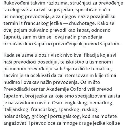
Rukovođeni takvim razlozima, stručnjaci za prevođenje
iz celog sveta razvili su još jedan, specifičan način
usmenog prevođenja, a za njegov naziv pozajmili su
termin iz francuskog jezika — chuchotage. Kako se
ovaj pojam bukvalno prevodi kao šapat, odnosno
šapnuti, samim tim se i ovaj način prevođenja
označava kao šapatno prevođenje ili prevod šapatom.
Kada se uzme u obzir visok nivo kvalifikacija koje svi
naši prevodioci poseduju, te iskustvo u usmenom i
pismenom prevođenju sadržaja različite tematike,
sasvim je za očekivati da zainteresovanim klijentima
nudimo i ovakav način prevođenja. Osim što
Prevodilački centar Akademije Oxford vrši prevod
šapatom, broj jezika za koje smo specijalizovani zaista
je na zavidnom nivou. Osim engleskog, nemačkog,
italijanskog, francuskog, španskog, ruskog,
holandskog, grčkog i portugalskog, kod nas možete
angažovati i prevodioce za mnoge druge jezike koji se