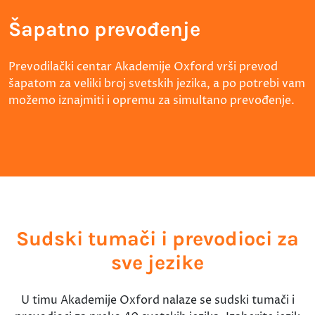
Šapatno prevođenje
Prevodilački centar Akademije Oxford vrši prevod
šapatom za veliki broj svetskih jezika, a po potrebi vam
možemo iznajmiti i opremu za simultano prevođenje.
Sudski tumači i prevodioci za
sve jezike
U timu Akademije Oxford nalaze se sudski tumači i