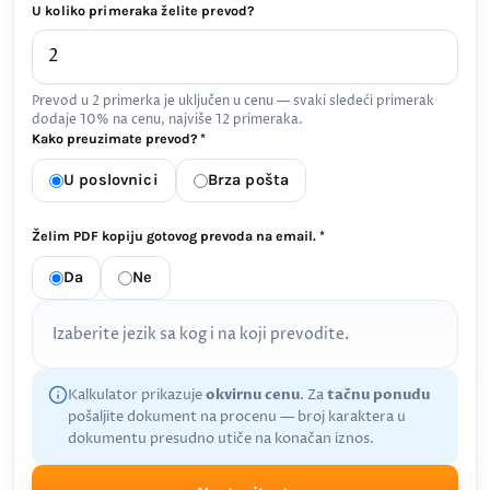
U koliko primeraka želite prevod?
Prevod u 2 primerka je uključen u cenu — svaki sledeći primerak
dodaje 10% na cenu, najviše 12 primeraka.
Kako preuzimate prevod? *
U poslovnici
Brza pošta
Želim PDF kopiju gotovog prevoda na email. *
Da
Ne
Izaberite jezik sa kog i na koji prevodite.
Kalkulator prikazuje
okvirnu cenu
. Za
tačnu ponudu
pošaljite dokument na procenu — broj karaktera u
dokumentu presudno utiče na konačan iznos.