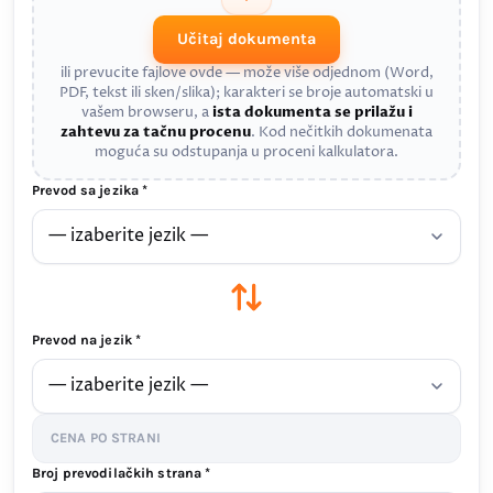
Učitaj dokumenta
ili prevucite fajlove ovde — može više odjednom (Word,
PDF, tekst ili sken/slika); karakteri se broje automatski u
vašem browseru, a
ista dokumenta se prilažu i
zahtevu za tačnu procenu
. Kod nečitkih dokumenata
moguća su odstupanja u proceni kalkulatora.
Prevod sa jezika *
Prevod na jezik *
CENA PO STRANI
Broj prevodilačkih strana *