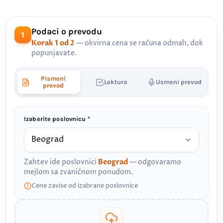
Podaci o prevodu
1
Korak 1 od 2
— okvirna cena se računa odmah, dok
popunjavate.
Pismeni
Lektura
Usmeni prevod
prevod
Izaberite poslovnicu *
Zahtev ide poslovnici
Beograd
— odgovaramo
mejlom sa zvaničnom ponudom.
Cene zavise od izabrane poslovnice