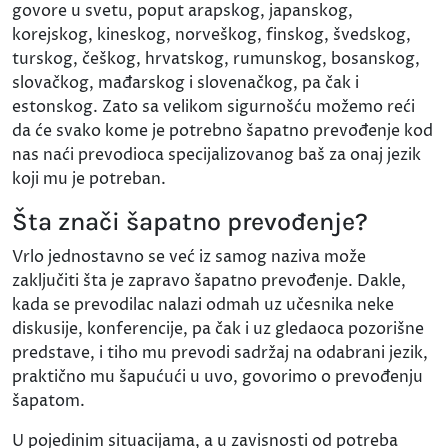
govore u svetu, poput arapskog, japanskog,
korejskog, kineskog, norveškog, finskog, švedskog,
turskog, češkog, hrvatskog, rumunskog, bosanskog,
slovačkog, mađarskog i slovenačkog, pa čak i
estonskog. Zato sa velikom sigurnošću možemo reći
da će svako kome je potrebno šapatno prevođenje kod
nas naći prevodioca specijalizovanog baš za onaj jezik
koji mu je potreban.
Šta znači šapatno prevođenje?
Vrlo jednostavno se već iz samog naziva može
zaključiti šta je zapravo šapatno prevođenje. Dakle,
kada se prevodilac nalazi odmah uz učesnika neke
diskusije, konferencije, pa čak i uz gledaoca pozorišne
predstave, i tiho mu prevodi sadržaj na odabrani jezik,
praktično mu šapućući u uvo, govorimo o prevođenju
šapatom.
U pojedinim situacijama, a u zavisnosti od potreba