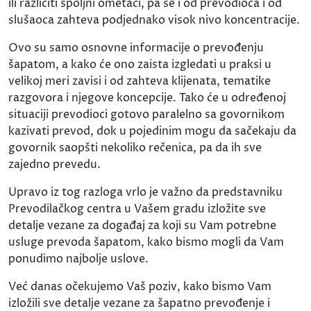
ili različiti spoljni ometači, pa se i od prevodioca i od
slušaoca zahteva podjednako visok nivo koncentracije.
Ovo su samo osnovne informacije o prevođenju
šapatom, a kako će ono zaista izgledati u praksi u
velikoj meri zavisi i od zahteva klijenata, tematike
razgovora i njegove koncepcije. Tako će u određenoj
situaciji prevodioci gotovo paralelno sa govornikom
kazivati prevod, dok u pojedinim mogu da sačekaju da
govornik saopšti nekoliko rečenica, pa da ih sve
zajedno prevedu.
Upravo iz tog razloga vrlo je važno da predstavniku
Prevodilačkog centra u Vašem gradu izložite sve
detalje vezane za događaj za koji su Vam potrebne
usluge prevoda šapatom, kako bismo mogli da Vam
ponudimo najbolje uslove.
Već danas očekujemo Vaš poziv, kako bismo Vam
izložili sve detalje vezane za šapatno prevođenje i