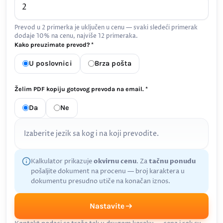
Prevod u 2 primerka je uključen u cenu — svaki sledeći primerak
dodaje 10% na cenu, najviše 12 primeraka.
Kako preuzimate prevod? *
U poslovnici
Brza pošta
Želim PDF kopiju gotovog prevoda na email. *
Da
Ne
Izaberite jezik sa kog i na koji prevodite.
Kalkulator prikazuje
okvirnu cenu
. Za
tačnu ponudu
pošaljite dokument na procenu — broj karaktera u
dokumentu presudno utiče na konačan iznos.
Nastavite