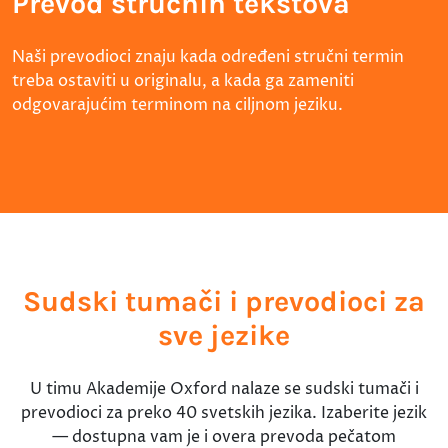
Prevod stručnih tekstova
Naši prevodioci znaju kada određeni stručni termin
treba ostaviti u originalu, a kada ga zameniti
odgovarajućim terminom na ciljnom jeziku.
Sudski tumači i prevodioci za
sve jezike
U timu Akademije Oxford nalaze se sudski tumači i
prevodioci za preko 40 svetskih jezika. Izaberite jezik
— dostupna vam je i overa prevoda pečatom