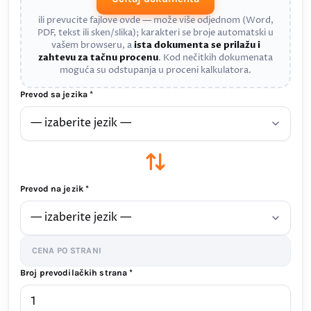
ili prevucite fajlove ovde — može više odjednom (Word,
PDF, tekst ili sken/slika); karakteri se broje automatski u
vašem browseru, a
ista dokumenta se prilažu i
zahtevu za tačnu procenu
. Kod nečitkih dokumenata
moguća su odstupanja u proceni kalkulatora.
Prevod sa jezika *
Prevod na jezik *
CENA PO STRANI
Broj prevodilačkih strana *