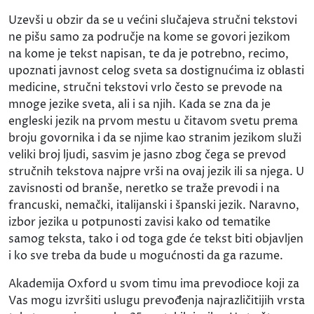
Uzevši u obzir da se u većini slučajeva stručni tekstovi
ne pišu samo za područje na kome se govori jezikom
na kome je tekst napisan, te da je potrebno, recimo,
upoznati javnost celog sveta sa dostignućima iz oblasti
medicine, stručni tekstovi vrlo često se prevode na
mnoge jezike sveta, ali i sa njih. Kada se zna da je
engleski jezik na prvom mestu u čitavom svetu prema
broju govornika i da se njime kao stranim jezikom služi
veliki broj ljudi, sasvim je jasno zbog čega se prevod
stručnih tekstova najpre vrši na ovaj jezik ili sa njega. U
zavisnosti od branše, neretko se traže prevodi i na
francuski, nemački, italijanski i španski jezik. Naravno,
izbor jezika u potpunosti zavisi kako od tematike
samog teksta, tako i od toga gde će tekst biti objavljen
i ko sve treba da bude u mogućnosti da ga razume.
Akademija Oxford u svom timu ima prevodioce koji za
Vas mogu izvršiti uslugu prevođenja najrazličitijih vrsta