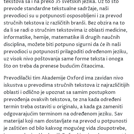
tekstova sa i na preko 35 svetskih jezika. Uz to što
prevode standardne tekstualne sadržaje, naši
prevodioci su u potpunosti osposobljeni i za prevod
stručnih tekstova iz različitih branši. Bez obzira na to
da li se radi o stručnim tekstovima iz oblasti medicine,
informatike, hemije, matematike ili drugih naučnih
disciplina, možete biti potpuno sigurni da će ih naši
prevodioci u potpunosti prilagoditi određenom jeziku,
uz visok nivo poštovanja same forme teksta i onoga
što on treba da prenese budućim čitaocima.
Prevodilački tim Akademije Oxford ima zavidan nivo
iskustva u prevodima stručnih tekstova iz najrazličitijih
oblasti i odlično je upoznat sa samim postupkom
prevođenja ovakvih tekstova, te zna kada određeni
termin treba ostaviti u originalu, a kada ga zameniti
odgovarajućim terminom na određenom jeziku. Sav
materijal koji nam dostavljate na prevod u potpunosti
je zaštićen od bilo kakvog mogućeg vida zloupotrebe,