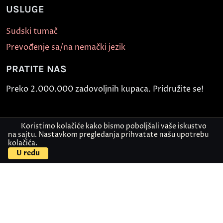
USLUGE
Sudski tumač
Prevođenje sa/na nemački jezik
PRATITE NAS
Preko 2.000.000 zadovoljnih kupaca. Pridružite se!
Koristimo kolačiće kako bismo poboljšali vaše iskustvo
na sajtu. Nastavkom pregledanja prihvatate našu upotrebu
kolačića.
U redu
Politika bezbednosti informacija
Kontakt
© Akademija Oxford 2026.