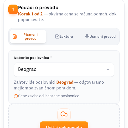
Podaci o prevodu
1
Korak 1 od 2
— okvirna cena se računa odmah, dok
popunjavate.
Pismeni
Lektura
Usmeni prevod
prevod
Izaberite poslovnicu *
Zahtev ide poslovnici
Beograd
— odgovaramo
mejlom sa zvaničnom ponudom.
Cene zavise od izabrane poslovnice
Učitaj dokumenta