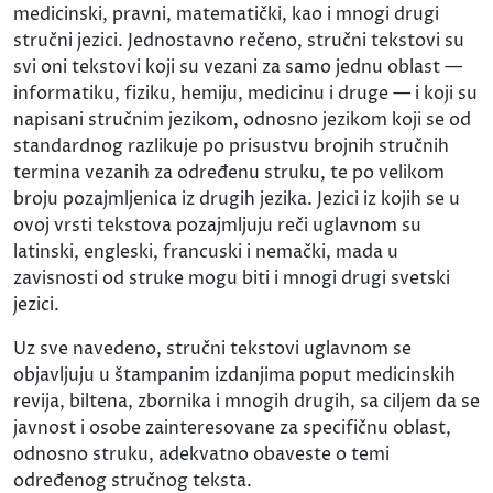
medicinski, pravni, matematički, kao i mnogi drugi
stručni jezici. Jednostavno rečeno, stručni tekstovi su
svi oni tekstovi koji su vezani za samo jednu oblast —
informatiku, fiziku, hemiju, medicinu i druge — i koji su
napisani stručnim jezikom, odnosno jezikom koji se od
standardnog razlikuje po prisustvu brojnih stručnih
termina vezanih za određenu struku, te po velikom
broju pozajmljenica iz drugih jezika. Jezici iz kojih se u
ovoj vrsti tekstova pozajmljuju reči uglavnom su
latinski, engleski, francuski i nemački, mada u
zavisnosti od struke mogu biti i mnogi drugi svetski
jezici.
Uz sve navedeno, stručni tekstovi uglavnom se
objavljuju u štampanim izdanjima poput medicinskih
revija, biltena, zbornika i mnogih drugih, sa ciljem da se
javnost i osobe zainteresovane za specifičnu oblast,
odnosno struku, adekvatno obaveste o temi
određenog stručnog teksta.