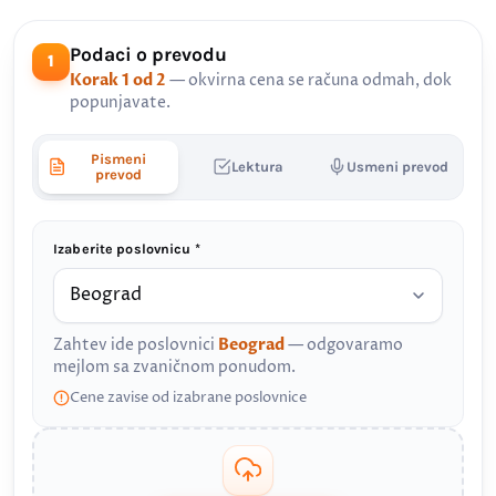
Podaci o prevodu
1
Korak 1 od 2
— okvirna cena se računa odmah, dok
popunjavate.
Pismeni
Lektura
Usmeni prevod
prevod
Izaberite poslovnicu *
Zahtev ide poslovnici
Beograd
— odgovaramo
mejlom sa zvaničnom ponudom.
Cene zavise od izabrane poslovnice