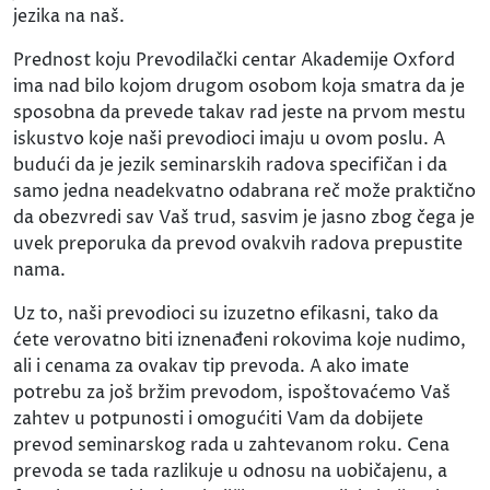
jezika na naš.
Prednost koju Prevodilački centar Akademije Oxford
ima nad bilo kojom drugom osobom koja smatra da je
sposobna da prevede takav rad jeste na prvom mestu
iskustvo koje naši prevodioci imaju u ovom poslu. A
budući da je jezik seminarskih radova specifičan i da
samo jedna neadekvatno odabrana reč može praktično
da obezvredi sav Vaš trud, sasvim je jasno zbog čega je
uvek preporuka da prevod ovakvih radova prepustite
nama.
Uz to, naši prevodioci su izuzetno efikasni, tako da
ćete verovatno biti iznenađeni rokovima koje nudimo,
ali i cenama za ovakav tip prevoda. A ako imate
potrebu za još bržim prevodom, ispoštovaćemo Vaš
zahtev u potpunosti i omogućiti Vam da dobijete
prevod seminarskog rada u zahtevanom roku. Cena
prevoda se tada razlikuje u odnosu na uobičajenu, a