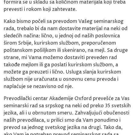
formira se u skladu sa količinom materijala koji treba
prevesti i rokom koji zahtevate.
Kako bismo počeli sa prevodom Vašeg seminarskog
rada, trebalo bi da nam dostavite materijal na neki od
sledećih načina: lično, u jednoj od naših poslovnica
širom Srbije, kurirskom službom, preporučenom
poštanskom pošiljkom ili skenirano, na mejl. Sa druge
strane, mi Vama možemo dostaviti preveden rad
takođe mejlom ili ga poslati kurirskom službom, a
možete ga preuzeti i lično. Usluga slanja kurirskom
službom nije uračunata u osnovnu cenu prevoda i
naplaćuje se nezavisno od nje.
Prevodilački centar Akademije Oxford prevešće za Vas
seminarski rad sa srpskog na neki od preko 35 svetskih
jezika, ali i u obrnutom smeru. Zahvaljujući obučenosti
naših prevodilaca, u prilici smo da Vam ponudimo i
prevod sa jednog svetskog jezika na drugi. Tako da,
ako Vam je potreban prevod seminarskog rada sa