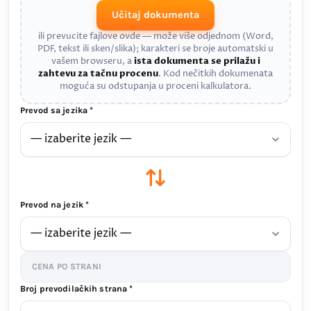
Učitaj dokumenta
ili prevucite fajlove ovde — može više odjednom (Word,
PDF, tekst ili sken/slika); karakteri se broje automatski u
vašem browseru, a
ista dokumenta se prilažu i
zahtevu za tačnu procenu
. Kod nečitkih dokumenata
moguća su odstupanja u proceni kalkulatora.
Prevod sa jezika *
Prevod na jezik *
CENA PO STRANI
Broj prevodilačkih strana *