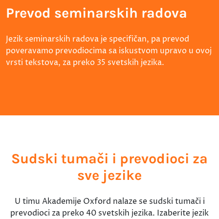
Prevod seminarskih radova
Jezik seminarskih radova je specifičan, pa prevod
poveravamo prevodiocima sa iskustvom upravo u ovoj
vrsti tekstova, za preko 35 svetskih jezika.
Sudski tumači i prevodioci za
sve jezike
U timu Akademije Oxford nalaze se sudski tumači i
prevodioci za preko 40 svetskih jezika. Izaberite jezik