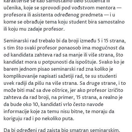
karakteriše se kao samostalno delo studenta ili
učenika, koje se sprovodi pod vođstvom mentora —
profesora ili asistenta određenog predmeta — i u
kome se obrađuje tema koju student bira samostalno
ili koju mu zadaje profesor.
Seminarski rad trebalo bi da broji između 5 i 15 strana,
s tim što svaki profesor ponaosob ima mogućnost da
od kandidata zahteva rad sa manje ili više strana, što
kandidat mora u potpunosti da ispoštuje. Svako ko je
barem jednom pisao seminarski rad zna koliko je
komplikovanije napisati sažetiji rad, te su studenti
uvek radiji da pišu na više strana. Sa druge strane, i to
može biti mač sa dve oštrice, jer ako profesor izričito
zahteva da rad broji, na primer, 15 strana, a realno je
da bude oko 10, kandidati vrlo često navode
informacije koje za temu nisu bitne, te moraju da
koriguju rad i po nekoliko puta.
Da bi određeni rad zaista bio smatran seminarskim,