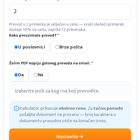
Prevod u 2 primerka je uključen u cenu — svaki sledeći primerak
dodaje 10% na cenu, najviše 12 primeraka.
Kako preuzimate prevod? *
U poslovnici
Brza pošta
Želim PDF kopiju gotovog prevoda na email. *
Da
Ne
Izaberite jezik sa kog i na koji prevodite.
Kalkulator prikazuje
okvirnu cenu
. Za
tačnu ponudu
pošaljite dokument na procenu — broj karaktera u
dokumentu presudno utiče na konačan iznos.
Nastavite