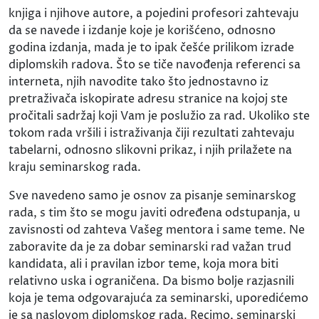
knjiga i njihove autore, a pojedini profesori zahtevaju
da se navede i izdanje koje je korišćeno, odnosno
godina izdanja, mada je to ipak češće prilikom izrade
diplomskih radova. Što se tiče navođenja referenci sa
interneta, njih navodite tako što jednostavno iz
pretraživača iskopirate adresu stranice na kojoj ste
pročitali sadržaj koji Vam je poslužio za rad. Ukoliko ste
tokom rada vršili i istraživanja čiji rezultati zahtevaju
tabelarni, odnosno slikovni prikaz, i njih prilažete na
kraju seminarskog rada.
Sve navedeno samo je osnov za pisanje seminarskog
rada, s tim što se mogu javiti određena odstupanja, u
zavisnosti od zahteva Vašeg mentora i same teme. Ne
zaboravite da je za dobar seminarski rad važan trud
kandidata, ali i pravilan izbor teme, koja mora biti
relativno uska i ograničena. Da bismo bolje razjasnili
koja je tema odgovarajuća za seminarski, uporedićemo
je sa naslovom diplomskog rada. Recimo, seminarski