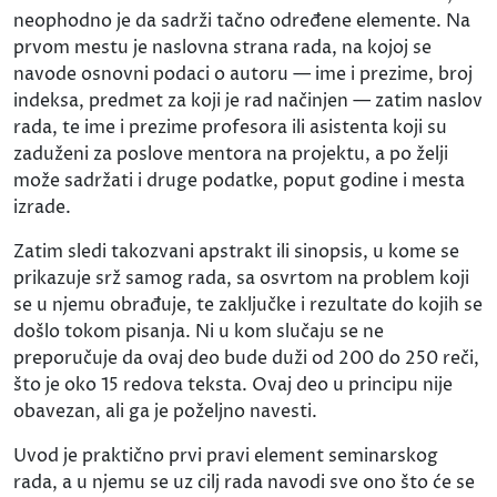
neophodno je da sadrži tačno određene elemente. Na
prvom mestu je naslovna strana rada, na kojoj se
navode osnovni podaci o autoru — ime i prezime, broj
indeksa, predmet za koji je rad načinjen — zatim naslov
rada, te ime i prezime profesora ili asistenta koji su
zaduženi za poslove mentora na projektu, a po želji
može sadržati i druge podatke, poput godine i mesta
izrade.
Zatim sledi takozvani apstrakt ili sinopsis, u kome se
prikazuje srž samog rada, sa osvrtom na problem koji
se u njemu obrađuje, te zaključke i rezultate do kojih se
došlo tokom pisanja. Ni u kom slučaju se ne
preporučuje da ovaj deo bude duži od 200 do 250 reči,
što je oko 15 redova teksta. Ovaj deo u principu nije
obavezan, ali ga je poželjno navesti.
Uvod je praktično prvi pravi element seminarskog
rada, a u njemu se uz cilj rada navodi sve ono što će se