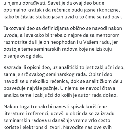
u njemu obrađivati. Savet je da ovaj deo bude
optimalno kratak i da rečenice budu jasne i koncizne,
kako bi čitalac stekao jasan uvid u to čime se rad bavi.
Takozvani deo sa definicijama obično se navodi nakon
uvoda, ali svakako bi trebalo najpre da sa mentorom
razmotrite da li je on neophodan i u Vašem radu, jer
postoje teme seminarskih radova koje ne iziskuju
pisanje ovog dela.
Razrada ili opisni deo, uz analitički to jest zaključni deo,
sama je srž svakog seminarskog rada. Opisni deo
navodi se u nekoliko rečenica, dok se analitičkom delu
posvećuje najviše pažnje. U njemu se navodi čitava
analiza teme i zaključci do kojih je autor rada došao.
Nakon toga trebalo bi navesti spisak korišćene
literature i referenci, uzevši u obzir da se za izradu
seminarskih radova u današnje vreme vrlo često
koriste i elektronski izvori. Navodite naslove svih