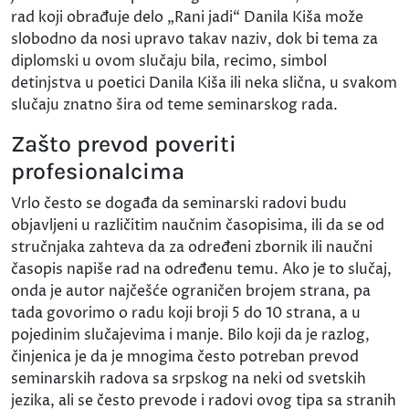
rad koji obrađuje delo „Rani jadi“ Danila Kiša može
slobodno da nosi upravo takav naziv, dok bi tema za
diplomski u ovom slučaju bila, recimo, simbol
detinjstva u poetici Danila Kiša ili neka slična, u svakom
slučaju znatno šira od teme seminarskog rada.
Zašto prevod poveriti
profesionalcima
Vrlo često se događa da seminarski radovi budu
objavljeni u različitim naučnim časopisima, ili da se od
stručnjaka zahteva da za određeni zbornik ili naučni
časopis napiše rad na određenu temu. Ako je to slučaj,
onda je autor najčešće ograničen brojem strana, pa
tada govorimo o radu koji broji 5 do 10 strana, a u
pojedinim slučajevima i manje. Bilo koji da je razlog,
činjenica je da je mnogima često potreban prevod
seminarskih radova sa srpskog na neki od svetskih
jezika, ali se često prevode i radovi ovog tipa sa stranih