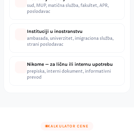
sud, MUP, matična služba, fakultet, APR,
poslodavac
Instituciji u inostranstvu
ambasada, univerzitet, imigraciona služba,
strani poslodavac
Nikome — za ličnu ili internu upotrebu
prepiska, interni dokument, informativni
prevod
KALKULATOR CENE