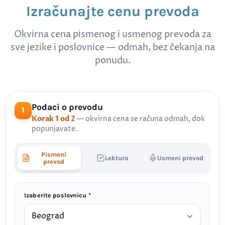
Izračunajte cenu prevoda
Okvirna cena pismenog i usmenog prevoda za
sve jezike i poslovnice — odmah, bez čekanja na
ponudu.
Podaci o prevodu
1
Korak 1 od 2
— okvirna cena se računa odmah, dok
popunjavate.
Pismeni
Lektura
Usmeni prevod
prevod
Izaberite poslovnicu *