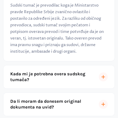
Sudski tumač je prevodilac koga je Ministarstvo
pravde Republike Srbije zvanično ovlastilo i
postavilo za određeni jezik. Za razliku od običnog
prevodioca, sudski tumač svojim pečatom i
potpisom overava prevod i time potvrđuje da je on
veran, tj. istovetan originalu. Tako overen prevod
ima pravnu snagu i priznaju ga sudovi, državne
institucije, ambasade i drugi organi.
Kada mi je potrebna overa sudskog
tumača?
Da li moram da donesem original
dokumenta na uvid?