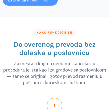
Izračunajte cenu i rok
KAKO FUNKCIONIŠE
Do overenog prevoda bez
dolaska u poslovnicu
Za mesta u kojima nemamo kancelariju
procedura je ista kao i za gradove sa poslovnicom
— samo se original i gotov prevod razmenjuju
poštom ili kurirskom službom.
1