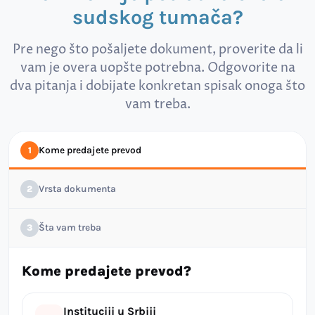
sudskog tumača?
Pre nego što pošaljete dokument, proverite da li
vam je overa uopšte potrebna. Odgovorite na
dva pitanja i dobijate konkretan spisak onoga što
vam treba.
Kome predajete prevod
1
Vrsta dokumenta
2
Šta vam treba
3
Kome predajete prevod?
Instituciji u Srbiji