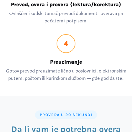
Prevod, overa i provera (lektura/korektura)
Ovlašćeni sudski tumač prevodi dokument i overava ga
pečatom i potpisom.
4
Preuzimanje
Gotov prevod preuzimate lično u poslovnici, elektronskim
putem, poštom ili kurirskom službom — gde god da ste.
PROVERA U 20 SEKUNDI
Da li vam je potrebna overa