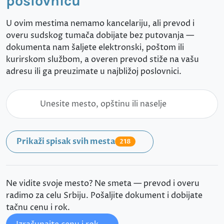
poslovnicu
U ovim mestima nemamo kancelariju, ali prevod i
overu sudskog tumača dobijate bez putovanja —
dokumenta nam šaljete elektronski, poštom ili
kurirskom službom, a overen prevod stiže na vašu
adresu ili ga preuzimate u najbližoj poslovnici.
Prikaži spisak svih mesta
218
Ne vidite svoje mesto? Ne smeta — prevod i overu
radimo za celu Srbiju. Pošaljite dokument i dobijate
tačnu cenu i rok.