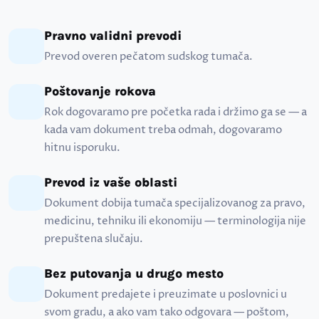
Pravno validni prevodi
Prevod overen pečatom sudskog tumača.
Poštovanje rokova
Rok dogovaramo pre početka rada i držimo ga se — a
kada vam dokument treba odmah, dogovaramo
hitnu isporuku.
Prevod iz vaše oblasti
Dokument dobija tumača specijalizovanog za pravo,
medicinu, tehniku ili ekonomiju — terminologija nije
prepuštena slučaju.
Bez putovanja u drugo mesto
Dokument predajete i preuzimate u poslovnici u
svom gradu, a ako vam tako odgovara — poštom,