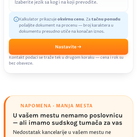
Izaberite jezik sa kog i na koji prevodite.
Kalkulator prikazuje
okvirnu cenu
. Za
tačnu ponudu
pošaljite dokument na procenu — broj karaktera u
dokumentu presudno utiče na konačan iznos.
Nastavite
Kontakt podaci se traže tek u drugom koraku — cena i rok su
bez obaveze.
NAPOMENA · MANJA MESTA
U vašem mestu nemamo poslovnicu
— ali imamo sudskog tumača za vas
Nedostatak kancelarije u vašem mestu ne