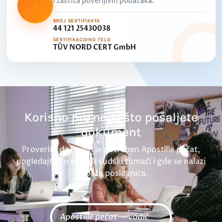
i zaštita poverljivih podataka.
BROJ SERTIFIKATA
44 121 25430038
SERTIFIKACIONO TELO
TÜV NORD CERT GmbH
Korisno pre nego što pošaljete
dokument
Proverite da li vam je potreban Apostille pečat,
pogledajte ko su naši sudski tumači i gde se nalazi
najbliža poslovnica.
Apostille pečat — vodič