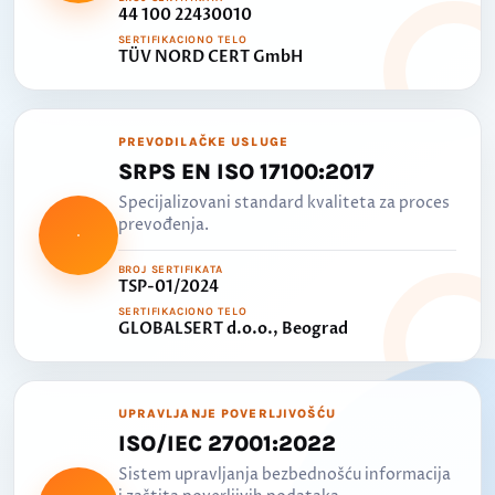
44 100 22430010
SERTIFIKACIONO TELO
TÜV NORD CERT GmbH
PREVODILAČKE USLUGE
SRPS EN ISO 17100:2017
Specijalizovani standard kvaliteta za proces
prevođenja.
BROJ SERTIFIKATA
TSP-01/2024
SERTIFIKACIONO TELO
GLOBALSERT d.o.o., Beograd
UPRAVLJANJE POVERLJIVOŠĆU
ISO/IEC 27001:2022
Sistem upravljanja bezbednošću informacija