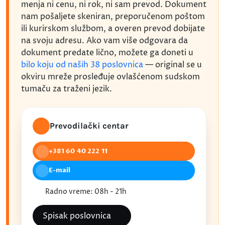
menja ni cenu, ni rok, ni sam prevod. Dokument
nam pošaljete skeniran, preporučenom poštom
ili kurirskom službom, a overen prevod dobijate
na svoju adresu. Ako vam više odgovara da
dokument predate lično, možete ga doneti u
bilo koju od naših 38 poslovnica
— original se u
okviru mreže prosleđuje ovlašćenom sudskom
tumaču za traženi jezik.
Prevodilački centar
+381 60 40 222 11
E-mail
Radno vreme: 08h - 21h
Spisak poslovnica