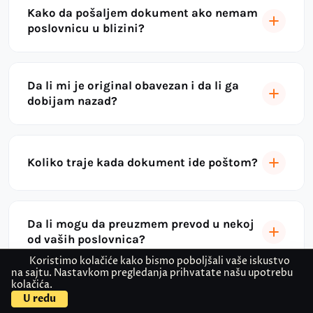
Kako da pošaljem dokument ako nemam
poslovnicu u blizini?
Da li mi je original obavezan i da li ga
dobijam nazad?
Koliko traje kada dokument ide poštom?
Da li mogu da preuzmem prevod u nekoj
od vaših poslovnica?
Koristimo kolačiće kako bismo poboljšali vaše iskustvo
na sajtu. Nastavkom pregledanja prihvatate našu upotrebu
kolačića.
Kontaktirajte nas
Pošaljite dokument
U redu
Za koje jezike radite prevod sa overom?