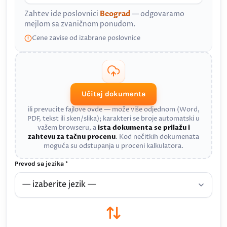
Zahtev ide poslovnici
Beograd
— odgovaramo
mejlom sa zvaničnom ponudom.
Cene zavise od izabrane poslovnice
Učitaj dokumenta
ili prevucite fajlove ovde — može više odjednom (Word,
PDF, tekst ili sken/slika); karakteri se broje automatski u
vašem browseru, a
ista dokumenta se prilažu i
zahtevu za tačnu procenu
. Kod nečitkih dokumenata
moguća su odstupanja u proceni kalkulatora.
Prevod sa jezika *