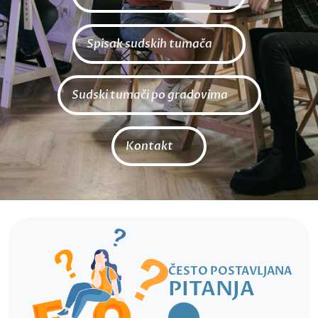
Spisak sudskih tumača
Sudski tumači po gradovima
Kontakt
ČESTO POSTAVLJANA
PITANJA