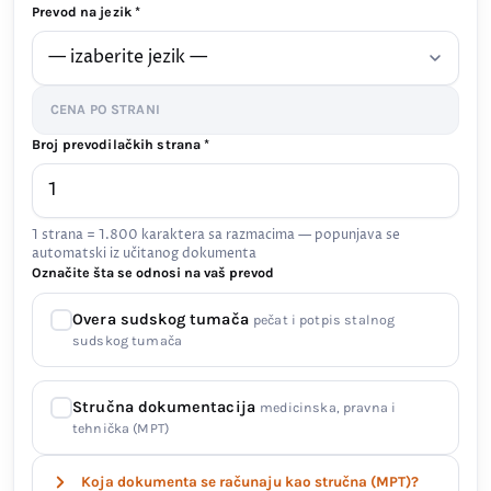
Prevod na jezik *
CENA PO STRANI
Broj prevodilačkih strana *
1 strana = 1.800 karaktera sa razmacima — popunjava se
automatski iz učitanog dokumenta
Označite šta se odnosi na vaš prevod
Overa sudskog tumača
pečat i potpis stalnog
sudskog tumača
Stručna dokumentacija
medicinska, pravna i
tehnička (MPT)
Koja dokumenta se računaju kao stručna (MPT)?