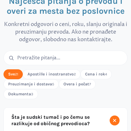
Najčešća pitanja o prevodu i
overi za mesta bez poslovnice
Konkretni odgovori o ceni, roku, slanju originala i
preuzimanju prevoda. Ako ne pronađete
odgovor, slobodno nas kontaktirajte.
Pretraga čestih pitanja
Sve
Apostille i inostranstvo
Cena i rok
21
2
4
Preuzimanje i dostava
Overa i pečat
5
7
Dokumenta
3
Šta je sudski tumač i po čemu se
razlikuje od običnog prevodioca?