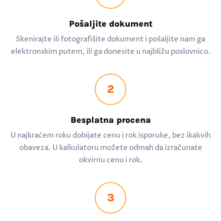
Pošaljite dokument
Skenirajte ili fotografišite dokument i pošaljite nam ga
elektronskim putem, ili ga donesite u najbližu poslovnicu.
2
Besplatna procena
U najkraćem roku dobijate cenu i rok isporuke, bez ikakvih
obaveza. U kalkulatoru možete odmah da izračunate
okvirnu cenu i rok.
3