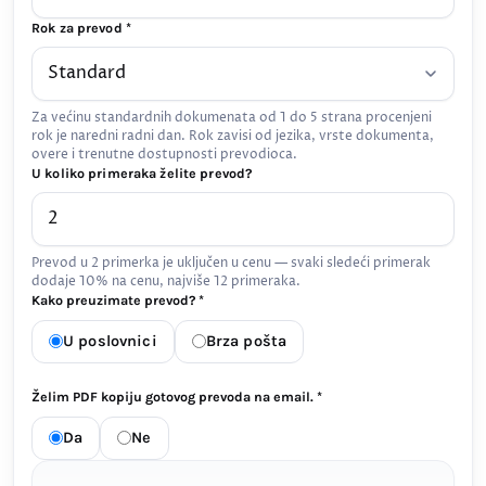
Rok za prevod *
Za većinu standardnih dokumenata od 1 do 5 strana procenjeni
rok je naredni radni dan. Rok zavisi od jezika, vrste dokumenta,
overe i trenutne dostupnosti prevodioca.
U koliko primeraka želite prevod?
Prevod u 2 primerka je uključen u cenu — svaki sledeći primerak
dodaje 10% na cenu, najviše 12 primeraka.
Kako preuzimate prevod? *
U poslovnici
Brza pošta
Želim PDF kopiju gotovog prevoda na email. *
Da
Ne