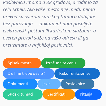
Poslovnicu imamo u 38 gradova, a radimo za
celu Srbiju. Ako vaše mesto nije među njima,
prevod sa overom sudskog tumača dobijate
bez putovanja — dokument nam pošaljete
elektronski, poštom ili kurirskom službom, a
overen prevod stiže na vašu adresu ili ga
preuzimate u najbližoj poslovnici.
Spisak mesta
Izračunajte cenu
Da li mi treba overa?
Kako funkcioniše
Dokumenti
Jezici
Poslovnice
Sudski tumači
Sertifikati
Pitanja