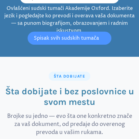
Ovlašćeni sudski tumači Akademije Oxford. Izaberite
jezik i pogledajte ko prevodi i overava vaša dokumenta
— sa punom biografijom, obrazovanjem i radnim
iskustvom.
Spisak svih sudskih tumača
ŠTA DOBIJATE
Šta dobijate i bez poslovnice u
svom mestu
Brojke su jedno — evo šta one konkretno znače
za vaš dokument, od predaje do overenog
prevoda u vašim rukama.