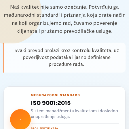
Naš kvalitet nije samo obećanje. Potvrđuju ga
međunarodni standardi i priznanja koja prate način
na koji organizujemo rad, čuvamo poverenje
klijenata i pružamo prevodilačke usluge.
Svaki prevod prolazi kroz kontrolu kvaliteta, uz
poverljivost podataka i jasno definisane
procedure rada.
MEĐUNARODNI STANDARD
ISO 9001:2015
Sistem menadžmenta kvalitetom i dosledno
unapređenje usluga.
BROJ SERTIFIKATA